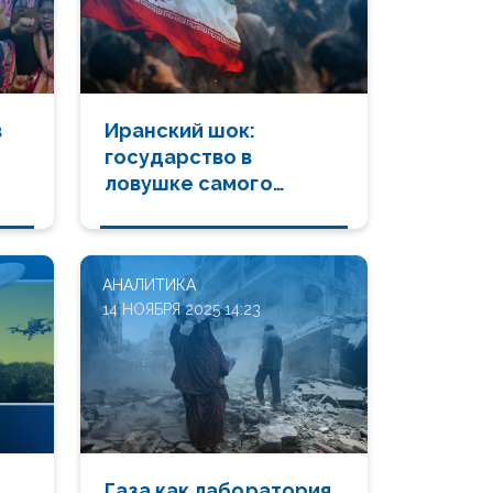
в
Иранский шок:
государство в
ловушке самого
сложного кризиса за
десятилетия
АНАЛИТИКА
14 НОЯБРЯ 2025 14:23
Газа как лаборатория