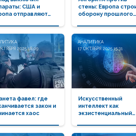
параты: США и
стены: Европа стро
ропа отправляют
оборону прошлого
дный мир в
против войны
нитарный штопор
будущего
ЛИТИКА
АНАЛИТИКА
ОКТЯБРЯ 2025 18:09
17 ОКТЯБРЯ 2025 15:31
анета фавел: где
Искусственный
канчивается закон и
интеллект как
чинается хаос
экзистенциальный
вызов: новая ось
мировой политики