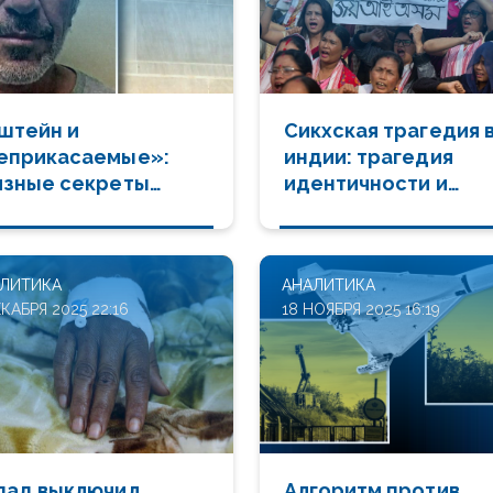
штейн и
Сикхская трагедия 
еприкасаемые»:
индии: трагедия
язные секреты
идентичности и
пада и армянский
геополитика памяти
ед
ЛИТИКА
АНАЛИТИКА
ЕКАБРЯ 2025 22:16
18 НОЯБРЯ 2025 16:19
пад выключил
Алгоритм против