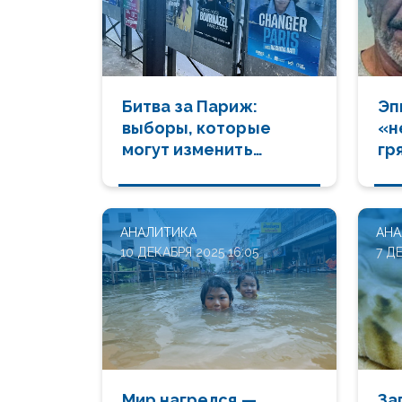
Битва за Париж:
Эп
выборы, которые
«н
могут изменить
гр
Францию
За
сл
АНАЛИТИКА
АНА
10 ДЕКАБРЯ 2025 16:05
7 Д
Мир нагрелся —
За