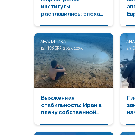
институты
ап
расплавились: эпоха
Ев
климатического
бе
стресса наступила
са
АНАЛИТИКА
АНА
12 НОЯБРЯ 2025 12:50
29 
Выжженная
Пл
стабильность: Иран в
за
плену собственной
на
экокатастрофы