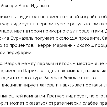
йся при Анне Идальго.
риже выглядит одновременно ясной и крайне о
уар лидирует в первом туре с результатом око
нцев, идет второй примерно с 27 процентами. 
Ив Бурназель получает около 11,5 процента, Са
о 10 процентов, Тьерри Мариани - около 4 проц
кой периферии.
о. Разрыв между первым и вторым местом еще н
в, именно Париж сегодня показывает, наскольк
рация второго тура. Здесь побеждает не тот, к
, дисциплинирует лагерь и навязывает остальны
 нынешней кампании. Грегуар лидирует, но его л
орит может оказаться стратегически слабее пр