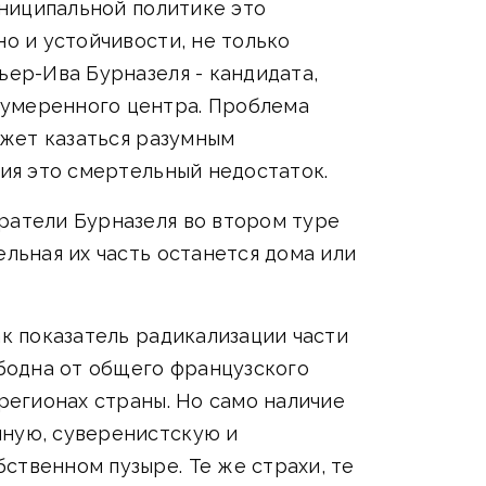
униципальной политике это
но и устойчивости, не только
ьер-Ива Бурназеля - кандидата,
 умеренного центра. Проблема
ожет казаться разумным
ния это смертельный недостаток.
ратели Бурназеля во втором туре
ельная их часть останется дома или
ак показатель радикализации части
ободна от общего французского
 регионах страны. Но само наличие
нную, суверенистскую и
ственном пузыре. Те же страхи, те