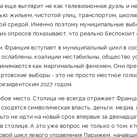
а еще выглядит не как телевизионная дуэль и не
ю: жильем, чистотой улиц, транспортом, школа
ой средой. Именно поэтому муниципальные выб
их опросов показывают, что реально беспокоит
и. Франция вступает в муниципальный цикл в со
 ослаблены, коалиции нестабильны, общество ус
ринимаются как маргинальный феномен. Они пре
ртовские выборы - это не просто местное голо
езидентским 2027 годом.
бое место. Столица не всегда отражает Франци
 сходятся символическая власть, деньги, медиа,
го не идти на новый срок впервые за двенадца
 столице. А это уже вопрос не только о том, кт
ковой цикл левого управления Парижем, начавш