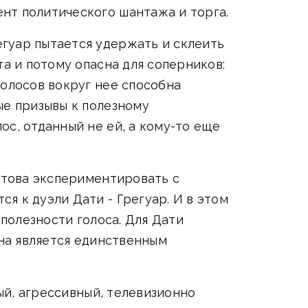
нт политического шантажа и торга.
гуар пытается удержать и склеить
та и потому опасна для соперников:
голосов вокруг нее способна
ые призывы к полезному
с, отданный не ей, а кому-то еще
готова экспериментировать с
я к дуэли Дати - Грегуар. И в этом
 полезности голоса. Для Дати
она является единственным
ный, агрессивный, телевизионно