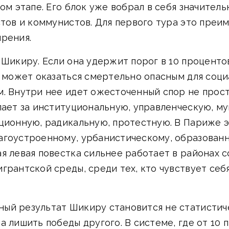
ром этапе. Его блок уже вобрал в себя значител
стов и коммунистов. Для первого тура это преи
ирения.
 Шикиру. Если она удержит порог в 10 проценто
о может оказаться смертельно опасным для соци
. Внутри нее идет ожесточенный спор не прост
пает за институциональную, управленческую, м
ационную, радикальную, протестную. В Париже э
агоустроенному, урбанистическому, образован
ая левая повестка сильнее работает в районах 
грантской среды, среди тех, кто чувствует се
ый результат Шикиру становится не статистиче
а лишить победы другого. В системе, где от 10 