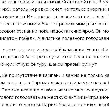
 не только силу, но и высокий антирейтинг. В м
 избиратель нередко хочет не только энергии, 
казуемости. Именно здесь возникает ниша для П
енее токсичным и более приемлемым для части
массовом сознании пока недостаточно ярок. Он м
дидатом победы. А в логике полезного голосова
т может решить исход всей кампании. Если изби
и, правый блок резко усилится. Если же значит
онфликтную фигуру, шансы правых рухнут.
. Ее присутствие в кампании важно не только к
том того, что в Париже даже столица уже не св
в Париже все еще слабее, чем во многих других
отового голосовать за жесткую антииммиграцио
оворит о многом. Париж больше не живет в соб