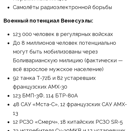
Самолёты радиоэлектронной борьбы
Военный потенциал Венесуэлы:
123 000 человек в регулярных войсках
До 8 миллионов человек потенциально
могут быть мобилизованы через
Боливарианскую милицию (фактически —
всё взрослое мужское население)
92 танка Т-72Б и 82 устаревших
французских AMX-30
123 БМП-3Ф, 114 БТР-80А
48 САУ «Мста-С», 12 французских САУ AMX-
13
12 РСЗО «Смерч», 18 китайских РСЗО SR-5
23 истребителя Су-30МКВ и 12 устаревших