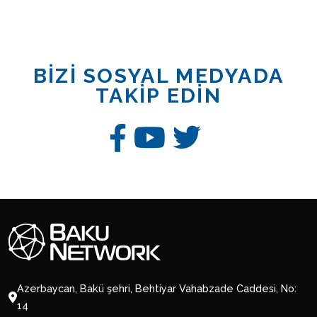
BİZİ SOSYAL MEDYADA
TAKİP EDİN
Azerbaycan, Bakü şehri, Behtiyar Vahabzade Caddesi, No:
14