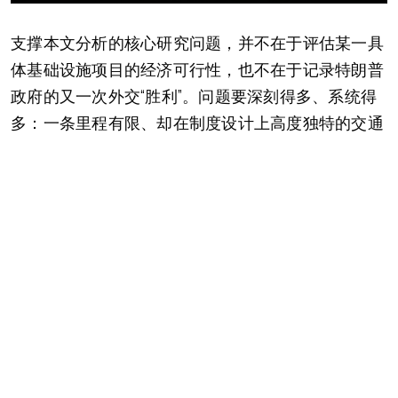
支撑本文分析的核心研究问题，并不在于评估某一具
体基础设施项目的经济可行性，也不在于记录特朗普
政府的又一次外交“胜利”。问题要深刻得多、系统得
多：一条里程有限、却在制度设计上高度独特的交通
走廊，是否有可能成为一种长期重塑权力分配、主权
结构与战略依附关系的工具？它能否将南高加索嵌入
一种由美国主导、可被管理的“连通性模式”，并在这
一过程中，把俄罗斯和伊朗逐步挤出关键位置？
换言之，这实际上是在检验这样一个假设：在21世
纪，基础设施是否已经不再只是经济资产，而是彻底
演变为一种重塑空间结构的地缘政治机制，其重要性
足以与军事同盟和安全体制相提并论。
“TRIPP”项目——“特朗普国际和平与繁荣路线”