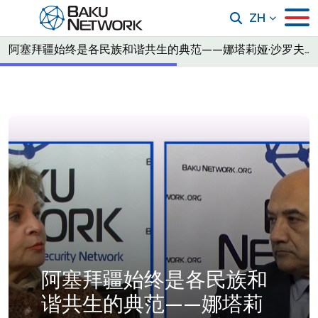
ZH
阿塞拜疆始终是各民族和谐共生的典范——娜塔莉娅·沙罗夫斯卡娅做客《与托菲克·阿巴索夫的对话》节目
阿塞拜疆始终是各民族和
谐共生的典范——娜塔莉