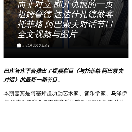
而非对立 翻开仇恨的一页
祖姆鲁德 达达什扎德做客
托菲格 阿巴索夫对话节目
全文视频与图片
3 七月 2026 11:03
巴库智库平台推出了视频栏目《与托菲格 阿巴索夫
对话》的最新一期节目。
本期嘉宾是阿塞拜疆功勋艺术家、音乐学家、乌泽伊
尔 哈吉别伊利命名巴库音乐学院教授祖姆鲁德 达达
什扎德。
在访谈中，她分享了自己对艺术实验的理解，阐述了