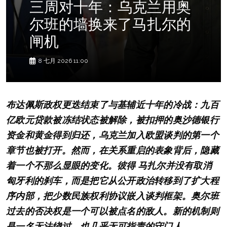
三周对十年：乌克兰用奥
尔班的墙换来了马扎尔的
闸机
8 七月 2026 11:00
布达佩斯政权更迭结束了与基辅近十年的冷战：九百
亿欧元贷款被冻结状态被解除，被扣押的奥沙德银行
资金和黄金得到归还，乌克兰加入欧盟谈判的第一个
章节也被打开。然而，在关系重启的表象背后，隐藏
着一个不那么显眼的变化。彼得 马扎尔并没有取消
匈牙利的刹车，而是把它从公开政治转移到了扩大程
序内部，把少数民族权利协议嵌入谈判框架。奥尔班
过去的否决权是一个可以被点名的敌人。新的机制则
是一名无法绕过、也几乎无可指责的守门人。