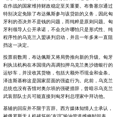
在作战的国家维持财政稳定至关重要。布鲁塞尔通过
特别决定免除了布达佩斯参与该贷款的义务，因此匈
牙利的否决并不是钱的问题，而纯粹是原则问题。匈
牙利领导人公开承诺，不会允许哪怕只是形式性、纯
程序性的乌克兰入盟谈判启动，并且一年多来一直阻
挡这一决定。
投票前数周，布达佩斯又将局势推向新的升级。匈牙
利执法机构在本国境内高调扣押乌克兰奥沙德银行的
运钞车，并没收其货物，包括大额外币现金和金条。
泽连斯基称这是国家层面的强盗行为。此前，乌克兰
总统也没有吝惜对奥尔班的强硬措辞，曾暗示乌克兰
武装部队士兵可能直接到匈牙利总理家中拜访他。
基辅的回应并不限于言辞。西方媒体知情人士承认，
被俄罗斯无人机破坏的“友谊”输油管道维修时间表，