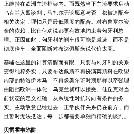
上维持在欧洲主流框架内。而既然当下主流要求启动
乌克兰入盟谈判，马扎尔无论愿意与否，都被迫配合
相关决定，哪怕只是最低限度的配合。对布鲁塞尔资
金的依赖，比任何劝说都更有效地约束着匈牙利总
理。正因如此，匈牙利的刹车很可能是减速，而不是
彻底停车：全面阻断对布达佩斯来说代价太高。
基辅在这里的计算清醒而有限。只要与匈牙利的关系
变得纯粹务实，只要布达佩斯不再扮演莫斯科在欧盟
内部的特洛伊木马，不再像奥尔班时期那样以牵强理
由阻挡欧洲一体化，乌克兰就可以接受。佳丘克对当
前状态的定义准确：从系统性对抗转向有条件的务
实。主动敌意已经过去，正常伙伴关系仍在前方，而
且暂时无法抵达，每一步都需要单独而精确的谈判。
贝雷霍韦陷阱