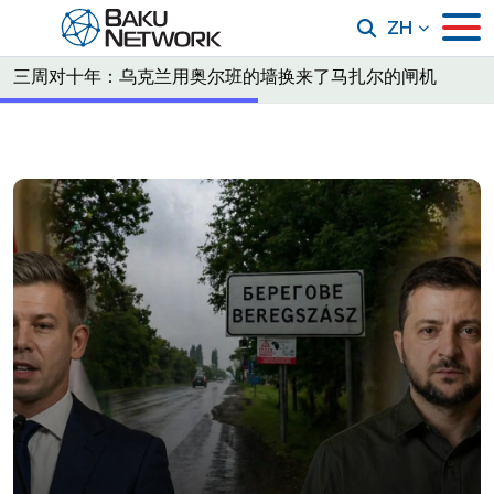
ZH
三周对十年：乌克兰用奥尔班的墙换来了马扎尔的闸机