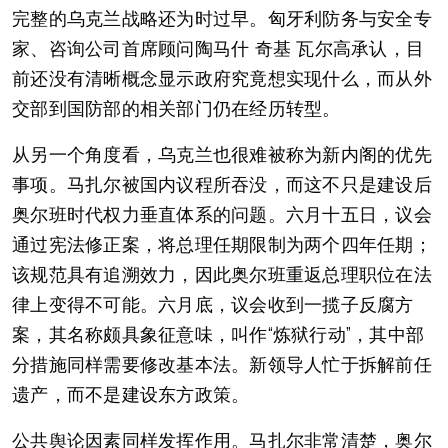
完整的乌克兰战略还为时过早。匈牙利防务与安全专
家、咨询公司首席顾问陶马什 奇基 瓦尔高承认，目
前还没有清晰概念显示政府究竟想实现什么，而从外
交部到国防部的相关部门仍在经历转型。
从另一个角度看，乌克兰也很难被称为新内阁的优先
事项。马扎尔被国内议程所吞没，而这不只是建设后
奥尔班时代权力垂直体系的问题。六月十五日，议会
通过宪法修正案，将总理任期限制为两个四年任期；
该规范具有追溯效力，因此奥尔班重返总理职位在法
律上变得不可能。六月底，议会收到一揽子反腐方
案，其名称颇具象征意味，叫作“炼狱行动”，其中部
分措施同样需要修改基本法。新领导人忙于拆解前任
遗产，而不是建设东方政策。
公共舆论因素同样发挥作用。马扎尔非常清楚，奥尔