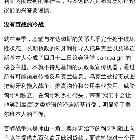
利新内阁最初的举措看，答案远比六月布鲁塞尔评论
家们的兴奋要谨慎。
没有宣战的冷战
就在春季，基辅与布达佩斯的关系几乎完全处于破坏
性状态。长期执政的匈牙利领导人把乌克兰以及泽连
斯基本人变成了四月十二日议会选举 campaign 的
核心主题。本就不待见基辅的执政派宣传机器，通过
所有可能渠道传播反乌克兰信息。乌克兰被指责试图
把匈牙利拖入战争、推高物价和公用事业费用、威胁
匈牙利独立。在匈牙利乡村街头，带有“我们不会让
他笑到最后”之类标语的泽连斯基肖像，明显多于奥
尔班本人的画像。
言辞战争只是冰山一角。奥尔班治下的匈牙利阻止向
乌克兰提供九百亿欧元欧洲贷款，而这笔钱对一个正