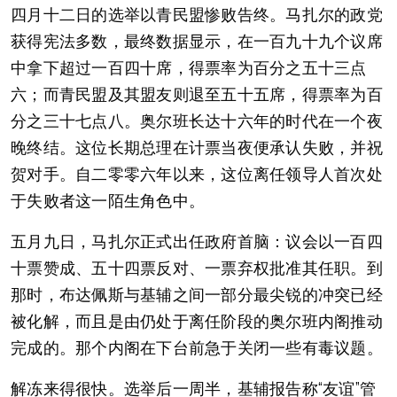
四月十二日的选举以青民盟惨败告终。马扎尔的政党
获得宪法多数，最终数据显示，在一百九十九个议席
中拿下超过一百四十席，得票率为百分之五十三点
六；而青民盟及其盟友则退至五十五席，得票率为百
分之三十七点八。奥尔班长达十六年的时代在一个夜
晚终结。这位长期总理在计票当夜便承认失败，并祝
贺对手。自二零零六年以来，这位离任领导人首次处
于失败者这一陌生角色中。
五月九日，马扎尔正式出任政府首脑：议会以一百四
十票赞成、五十四票反对、一票弃权批准其任职。到
那时，布达佩斯与基辅之间一部分最尖锐的冲突已经
被化解，而且是由仍处于离任阶段的奥尔班内阁推动
完成的。那个内阁在下台前急于关闭一些有毒议题。
解冻来得很快。选举后一周半，基辅报告称“友谊”管