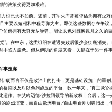
部的决策变得更加艰难。
潜力也已大不如前。战前，其军火库常被评估为拥有12万至
，且主要以短程和中程导弹为主。即便这些数据存在争议，
个仿佛拥有无穷无尽导弹、能让以色列瘫痪数月之久的
主党”。在中东，这类组织在遭遇失败后很少会彻底消失
对手陷入疲惫。但从伊朗的角度来看，关键在于另一件事
军事走廊
台，对伊朗而言不仅是政治上的打击，更是基础设施上的重
的桥梁以及对以色列施压的平台。数十年来，“真主党”
此运作。在艾哈迈德-沙拉阿领导的新政权上台后，这一
量的剧烈演变，而自由欧洲电台/自由电台则明确指出，