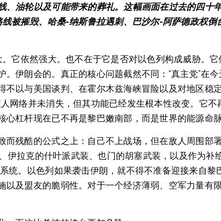
、油轮以及可能带来的葬礼。这幅画面在过去的四十年里
路线被摧毁、哈桑-纳斯鲁拉遇刺、巴沙尔-阿萨德政权
强大。它依然强大。也不在于它是否对以色列构成威胁。
护。伊朗会的。真正的核心问题截然不同：“真主党”在
得不以与美国谈判、在霍尔木兹海峡冒险以及对地区稳
理人网络并未消失，但其功能已经发生根本性改变。它不
核心杠杆现在已不再是黎巴嫩南部，而是世界的能源命脉
致而残酷的公式之上：自己不上战场，但在敌人周围部署
织”、伊拉克的什叶派武装、也门的胡塞武装，以及作为补
诈系统。以色列如果袭击伊朗，就不得不准备迎接来自黎
施以及盟友的脆弱性。对于一个经济薄弱、空军力量有