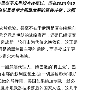
似乎几乎没有改变过。但在2023年10
倒台以及美伊之间爆发新的直接冲突，这幅
它依然危险。甚至不在于伊朗是否会继续向
今天究竟是伊朗的战略资产，还是已经演变
定造成新一轮打击为代价来挽救它。这正是
再是德黑兰最主要的盾牌，而是变成了更
-霍尔木兹海峡。
一圈武装代理人。黎巴嫩的“真主党”、巴
给走廊的叙利亚领土-这一切虽被称为“抵抗
巴嫩的导弹雨。美国如果施加制裁，就必
限且常规武器技术落后的国家来说，这几乎