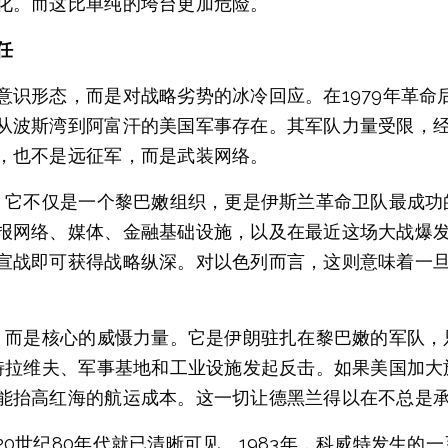
化。而这比单纯的垮台更加危险。
任
意识形态，而是对战略劣势的冰冷回应。在1979年革命
从波斯湾到阿富汗的美国军事存在。其军队力量受限，
，也不是远征军，而是武装网络。
珠。它不仅是一个黎巴嫩组织，更是伊斯兰革命卫队最成
报网络、媒体、金融基础设施，以及在最近这场大战爆发前
宣战即可获得战略纵深。对以色列而言，这则意味着一
具，而是核心的威慑力量。它是伊朗驻扎在黎巴嫩的军队
、特拉维夫、军事基地和工业设施发起反击。如果美国加
能抬高红海的航运成本。这一切让德黑兰得以在不总是
0世纪80年代就已清晰可见。1983年，科威特发生的