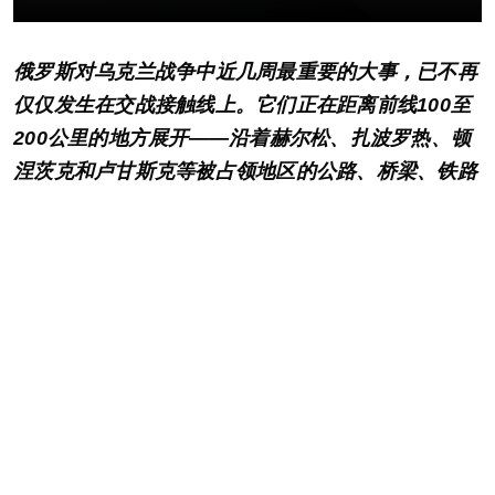
俄罗斯对乌克兰战争中近几周最重要的大事，已不再
仅仅发生在交战接触线上。它们正在距离前线100至
200公里的地方展开——沿着赫尔松、扎波罗热、顿
涅茨克和卢甘斯克等被占领地区的公路、桥梁、铁路
枢纽、燃料路线和临时渡口。
这不再是传统的火炮对决，也不是前沿阵地习惯性的
争夺战。乌克兰已将打击转移到俄罗斯军事机器的纵
深——那里是前线获取燃料、弹药、装备、水、粮
食、药品、发电机、通信设备和兵员的命脉所在。
2026年5月27日，乌克兰国防部长米哈伊洛·费多罗
夫宣布启动名为“物流封锁”的战略计划。其核心意图
非常明确：不仅要实施个别沉重的打击，还要系统性