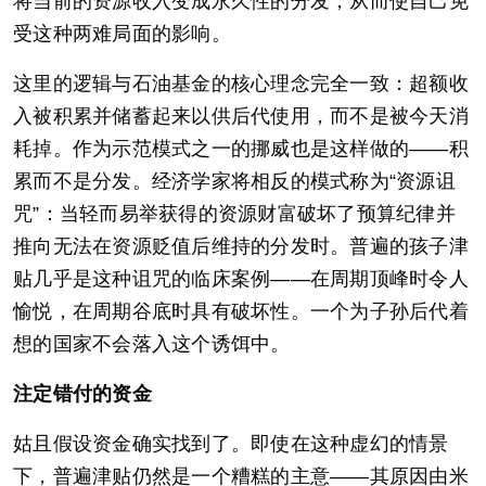
将当前的资源收入变成永久性的分发，从而使自己免
受这种两难局面的影响。
这里的逻辑与石油基金的核心理念完全一致：超额收
入被积累并储蓄起来以供后代使用，而不是被今天消
耗掉。作为示范模式之一的挪威也是这样做的——积
累而不是分发。经济学家将相反的模式称为“资源诅
咒”：当轻而易举获得的资源财富破坏了预算纪律并
推向无法在资源贬值后维持的分发时。普遍的孩子津
贴几乎是这种诅咒的临床案例——在周期顶峰时令人
愉悦，在周期谷底时具有破坏性。一个为子孙后代着
想的国家不会落入这个诱饵中。
注定错付的资金
姑且假设资金确实找到了。即使在这种虚幻的情景
下，普遍津贴仍然是一个糟糕的主意——其原因由米