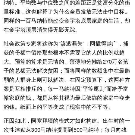
纳特。平均数与中位数之间的差距正是贫富分化的衡
量标准，这也解释了为什么全员发放无法击中目标。
同样的一百马纳特能改变金字塔底层家庭的生活，却
在金字塔顶层消失得无影无踪。
社会政策专家将这称为“渗透漏失”：网撒得越广，捕
获的份额中留给那些根本不需要它的人的比例就越
大。预算的算术是无情的。薄薄地分摊给270万名孩
子的总额无法解决贫困；而将同样的数额集中在最脆
弱的人群身上则可以解决。在固定预算下，这两种方
案是互相排斥的，每一马纳特因“平等原则”而给予富
裕家庭的钱，都是从将其视为最后依靠的家庭中夺走
的钱。纸面上的平等变成了现实中的不平等。
正因如此，阿塞拜疆的模式才如此构建。出生时的一
次性津贴从300马纳特提高到500马纳特；每月向残