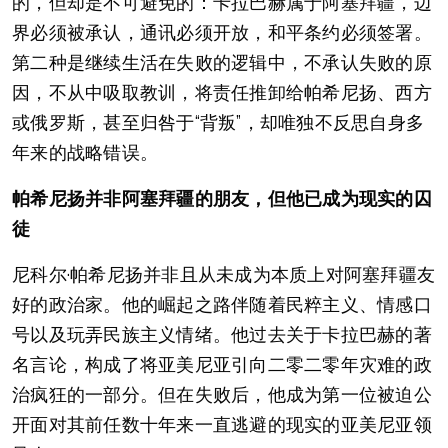
的，但却是不可避免的：卡拉巴赫属于阿塞拜疆，边
界必须被承认，通讯必须开放，和平条约必须签署。
第二种是继续生活在失败的逻辑中，不承认失败的原
因，不从中吸取教训，将责任推卸给帕希尼扬、西方
或俄罗斯，甚至归咎于“背叛”，却唯独不反思自身多
年来的战略错误。
帕希尼扬并非阿塞拜疆的朋友，但他已成为现实的囚
徒
尼科尔·帕希尼扬并非且从未成为本质上对阿塞拜疆友
好的政治家。他的崛起之路伴随着民粹主义、情感口
号以及玩弄民族主义情绪。他过去关于卡拉巴赫的著
名言论，构成了将亚美尼亚引向二零二零年灾难的政
治疯狂的一部分。但在失败后，他成为第一位被迫公
开面对其前任数十年来一直逃避的现实的亚美尼亚领