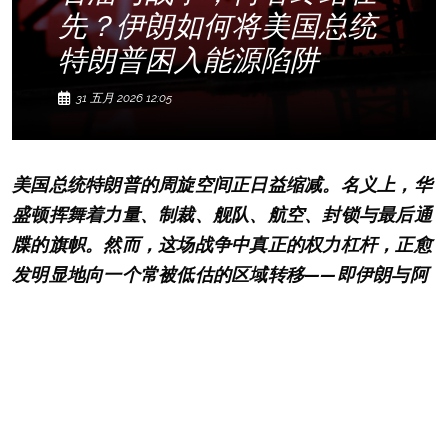
先？伊朗如何将美国总统
特朗普困入能源陷阱
31 五月 2026 12:05
美国总统特朗普的周旋空间正日益缩减。名义上，华
盛顿挥舞着力量、制裁、舰队、航空、封锁与最后通
牒的旗帜。然而，这场战争中真正的权力杠杆，正愈
发明显地向一个常被低估的区域转移——即伊朗与阿
曼之间狭窄的海上通道。霍尔木兹海峡已不再仅仅是
地图上的一个地理坐标，它已演变成全球能源体系的
总闸，成为制约市场、中央银行、保险公司、亚洲经
济体、欧洲工业乃至白宫本身的压力调节机制。
这正是当前危机的悖论所在。美国与以色列原计划依