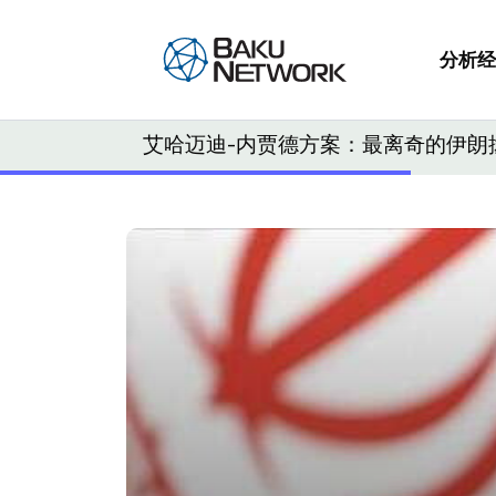
分析
经
艾哈迈迪-内贾德方案：最离奇的伊朗