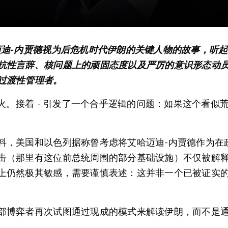
迈迪-内贾德视为后危机时代伊朗的关键人物的故事，听
抗性言辞、核问题上的顽固态度以及严厉的意识形态动
过渡性管理者。
恼火。接着 - 引发了一个合乎逻辑的问题：如果这个看
料，美国和以色列据称曾考虑将艾哈迈迪-内贾德作为在
击（那里有这位前总统周围的部分基础设施）不仅被解
上仍然极其敏感，需要谨慎表述：这并非一个已被证实
部博弈者再次试图通过现成的模式来解读伊朗，而不是