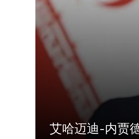
艾哈迈迪-内贾