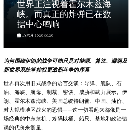
世界正注视着霍尔木兹海
峡。而真正的炸弹已在数
据中心鸣响
19 六月 2026 09:26
为何围绕伊朗的战争可能只是对能源、算法、漏洞及
新世界系统掌控权更激烈斗争的序幕
世界再次用旧式战争的语言交谈：导弹、舰队、石
油、海峡、航母、制裁、密谈、威胁和武力展示。伊
朗、霍尔木兹海峡、美国总统特朗普、中国、油价、
对大规模地区战火的恐惧——这一切看起来都像是一
场经典的中东危机，筹码以桶、船只、基地和政治错
误的代价来衡量。