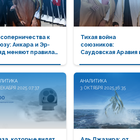
 соперничества к
Тихая война
юзу: Анкара и Эр-
союзников:
яд меняют правила
Саудовская Аравия 
ижневосточной
ОАЭ делят Ближний
ры
Восток
ЛИТИКА
АНАЛИТИКА
ДЕКАБРЯ 2025 07:37
3 ОКТЯБРЯ 2025 16:35
аза, которые видят
Аль Джазира: от