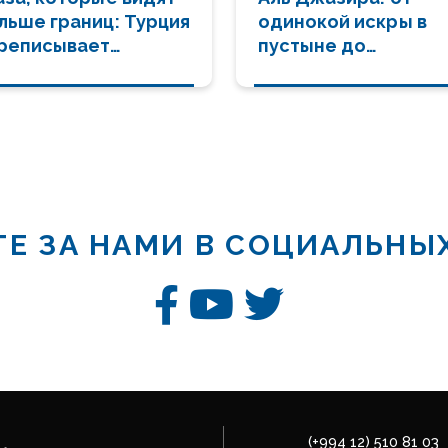
льше границ: Турция
одинокой искры в
реписывает
пустыне до
авила разведки
глобального маяка
новостей
Е ЗА НАМИ В СОЦИАЛЬНЫ
(+994 12) 510 81 03