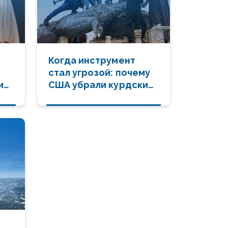
Когда инструмент
стал угрозой: почему
и
США убрали курдский
фактор?