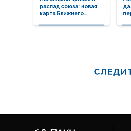
распад союза: новая
да
карта Ближнего
пе
Востока
пр
СЛЕДИТ