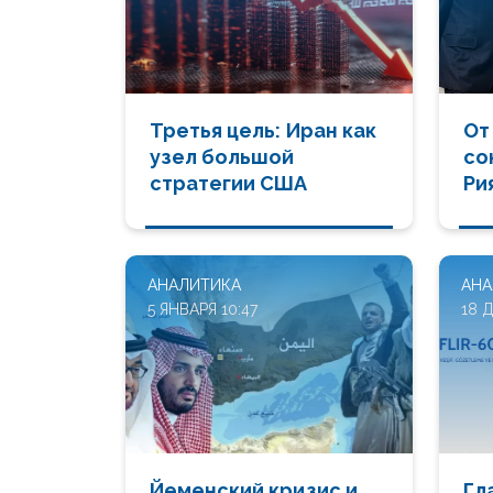
Третья цель: Иран как
От
узел большой
со
стратегии США
Ри
бл
иг
АНАЛИТИКА
АНА
5 ЯНВАРЯ 10:47
18 
Йеменский кризис и
Гл