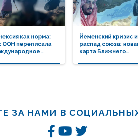
нексия как норма:
Йеменский кризис и
к ООН переписала
распад союза: нова
ждународное
карта Ближнего
аво в пользу силы
Востока
Е ЗА НАМИ В СОЦИАЛЬНЫ