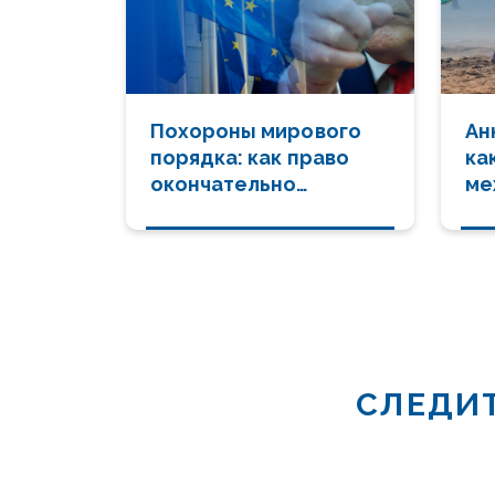
Похороны мирового
Ан
порядка: как право
ка
окончательно
ме
уступает силе
пр
СЛЕДИТ