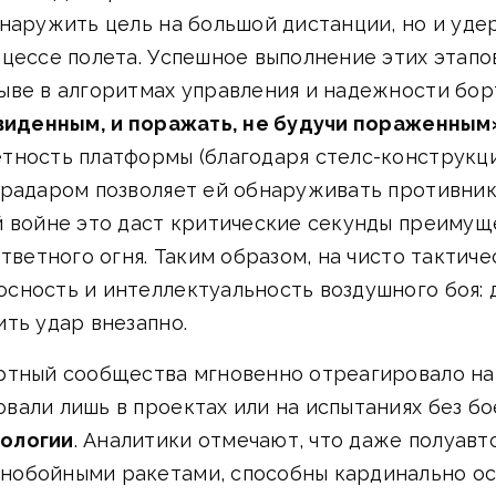
наружить цель на большой дистанции, но и удер
оцессе полета. Успешное выполнение этих этап
ве в алгоритмах управления и надежности борт
увиденным, и поражать, не будучи пораженным
тность платформы (благодаря стелс-конструкц
 радаром позволяет ей обнаруживать противник
й войне это даст критические секунды преиму
ответного огня. Таким образом, на чисто тактич
сность и интеллектуальность воздушного боя:
ть удар внезапно.
ртный сообщества мгновенно отреагировало на 
али лишь в проектах или на испытаниях без бо
нологии
. Аналитики отмечают, что даже полуав
нобойными ракетами, способны кардинально ос