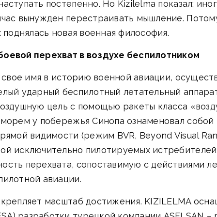
аступать постепенно. Но Kizilelma показал: ино
йчас вынужден перестраивать мышление. Потому 
х поднялась новая военная философия.
боевой перехват в воздухе беспилотником
а свое имя в историю военной авиации, осуществ
елый ударный беспилотный летательный аппарат 
воздушную цель с помощью ракеты класса «возд
 морем у побережья Синопа ознаменовал собой
рямой видимости (режим BVR, Beyond Visual Ran
ой исключительно пилотируемых истребителей 
ость перехвата, сопоставимую с действиями ле
пилотной авиации.
дкрепляет масштаб достижения. KIZILELMA осн
A) разработки турецкой компании ASELSAN – р