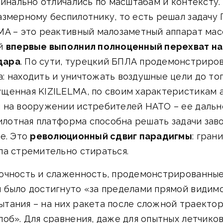
динально отличались по масштабам и контексту.
змерному беспилотнику, то есть решал задачу 
MA – это реактивный малозаметный аппарат масс
ый
впервые выполнил полноценный перехват на
дара
. По сути, турецкий БПЛА продемонстриро
 находить и уничтожать воздушные цели до тог
щенная KIZILELMA, по своим характеристикам 
 на вооружении истребителей НАТО – ее дально
пилотная платформа способна решать задачи заво
е. Это
революционный сдвиг парадигмы
: гран
ла стремительно стираться.
очность и слаженность, продемонстрированные 
 было достигнуто «за пределами прямой видимо
тания – на них ракета после сложной траекто
об». Для сравнения, даже для опытных летчико