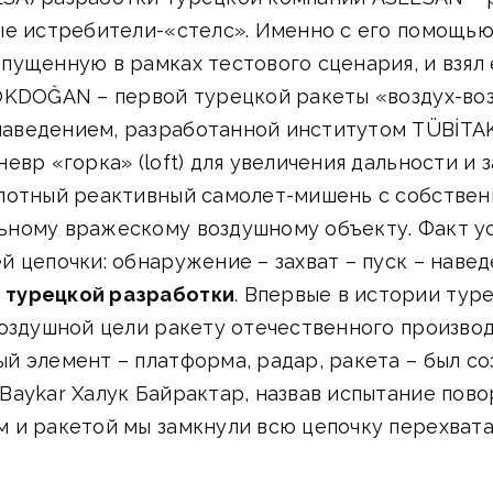
ые истребители-«стелс». Именно с его помощь
пущенную в рамках тестового сценария, и взял 
ÖKDOĞAN – первой турецкой ракеты «воздух-воз
аведением, разработанной институтом TÜBİTAK
евр «горка» (loft) для увеличения дальности и 
лотный реактивный самолет-мишень с собствен
ьному вражескому воздушному объекту. Факт у
 цепочки: обнаружение – захват – пуск – наве
 турецкой разработки
. Впервые в истории тур
воздушной цели ракету отечественного произво
 элемент – платформа, радар, ракета – был со
Baykar Халук Байрактар, назвав испытание пов
 и ракетой мы замкнули всю цепочку перехвата