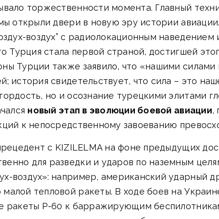
ывало торжественности момента. Главный техни
 мы открыли двери в новую эру истории авиации
воздух-воздух” с радиолокационным наведением
то Турция стала первой страной, достигшей это
ны Турции также заявило, что «нашими силам
; история свидетельствует, что сила – это на
ордость, но и осознание турецкими элитами гл
ачался
новый этап в эволюции боевой авиации
,
кций к непосредственному завоеванию превосхо
 прецедент с KIZILELMA на фоне предыдущих до
енно для разведки и ударов по наземным целям
х-воздух»: например, американский ударный др
алой тепловой ракеты. В ходе боев на Украине
е ракеты Р-60 к барражирующим беспилотникам