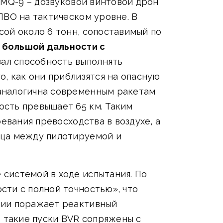
 MQ-9 – дозвуковой винтовой дрон
ПВО на тактическом уровне. В
ой около 6 тонн, сопоставимый по
 большой дальности с
вал способность выполнять
о, как они приблизятся на опасную
аналогична современным ракетам
сть превышает 65 км. Таким
евания превосходства в воздухе, а
ица между пилотируемой и
системой в ходе испытания. По
сти с полной точностью», что
рии поражает реактивный
в такие пуски BVR сопряжены с