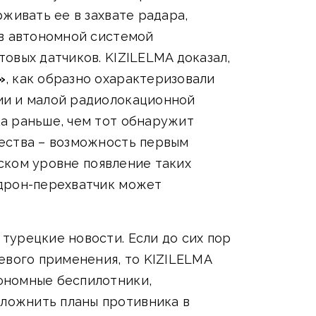
живать ее в захвате радара,
ов автономной системой
овых датчиков. KIZILELMA доказал,
»
, как образно охарактеризовали
ии и малой радиолокационной
а раньше, чем тот обнаружит
щества – возможность первым
еском уровне появление таких
 дрон-перехватчик может
турецкие новости. Если до сих пор
евого применения, то KIZILELMA
тономные беспилотники,
ложнить планы противника в