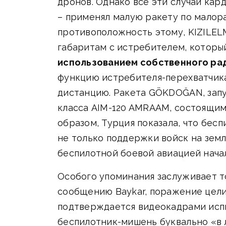
дронов. Однако все эти случаи кар
– применял малую ракету по малора
противоположность этому, KIZILEL
габаритам с истребителем, котор
использованием собственного ра
функцию истребителя-перехватчика:
дистанцию. Ракета GÖKDOĞAN, запу
класса AIM-120 AMRAAM, состоящим
образом, Турция показала, что бес
не только поддержки войск на земл
беспилотной боевой авиацией нача
Особого упоминания заслуживает т
сообщению Baykar, поражение цели
подтверждается видеокадрами испы
беспилотник-мишень буквально «в л