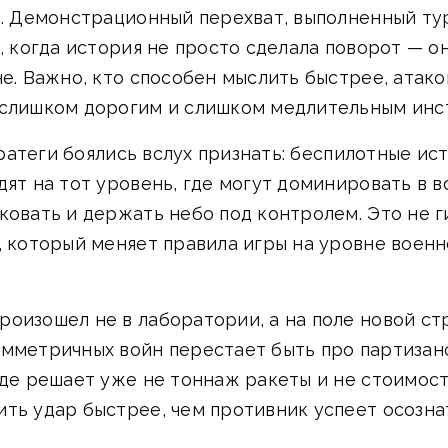
ка. Демонстрационный перехват, выполненный т
м, когда история не просто сделала поворот — 
не. Важно, кто способен мыслить быстрее, атако
 слишком дорогим и слишком медлительным инс
стратеги боялись вслух признать: беспилотные и
дят на тот уровень, где могут доминировать в в
ковать и держать небо под контролем. Это не г
, который меняет правила игры на уровне военн
роизошел не в лаборатории, а на поле новой ст
имметричных войн перестает быть про партизан
где решает уже не тоннаж ракеты и не стоимост
ть удар быстрее, чем противник успеет осознат