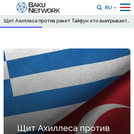
RU
Щит Ахиллеса против ракет Тайфун: кто выигрывает новую невидимую войну?
Щит Ахиллеса против