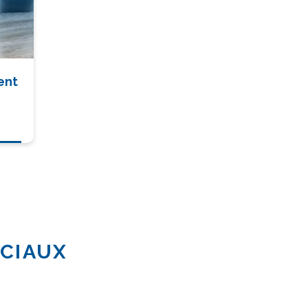
ent
OCIAUX