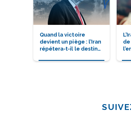
Quand la victoire
L’I
devient un piège : l’Iran
de
répétera-t-il le destin
l’
de l’Irak ?
SUIVE