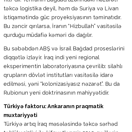
təkcə logistika deyil, həm də Suriya və Livan
istiqamətində güc proyeksiyasının təminatıdır.
Bu zəncir qırılarsa, İranın “Hizbullah” vasitəsilə
qurduğu müdafiə kəməri də dağılır.
Bu səbəbdən ABŞ və İsrail Bağdad proseslərini
diqqətlə izləyir. İraq indi yeni regional
eksperimentin laboratoriyasına çevrilib: silahlı
qrupların dövlət institutları vasitəsilə idarə
edilməsi, yəni “kolonizasiyasız nəzarət”. Bu da
Rubionun yeni doktrinasının mahiyyətidir.
Türkiyə faktoru: Ankaranın praqmatik
muxtariyyəti
Türkiyə artıq İraq məsələsində təkcə sərhəd