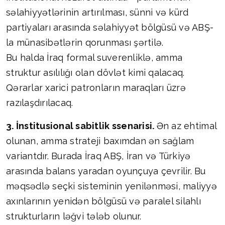
səlahiyyətlərinin artırılması, sünni və kürd
partiyaları arasında səlahiyyət bölgüsü və ABŞ-
la münasibətlərin qorunması şərtilə.
Bu halda İraq formal suverenliklə, amma
struktur asılılığı olan dövlət kimi qalacaq.
Qərarlar xarici patronların maraqları üzrə
razılaşdırılacaq.
3. İnstitusional sabitlik ssenarisi.
Ən az ehtimal
olunan, amma strateji baxımdan ən sağlam
variantdır. Burada İraq ABŞ, İran və Türkiyə
arasında balans yaradan oyunçuya çevrilir. Bu
məqsədlə seçki sisteminin yenilənməsi, maliyyə
axınlarının yenidən bölgüsü və paralel silahlı
strukturların ləğvi tələb olunur.