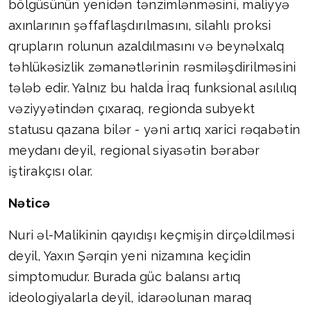
bölgüsünün yenidən tənzimlənməsini, maliyyə
axınlarının şəffaflaşdırılmasını, silahlı proksi
qrupların rolunun azaldılmasını və beynəlxalq
təhlükəsizlik zəmanətlərinin rəsmiləşdirilməsini
tələb edir. Yalnız bu halda İraq funksional asılılıq
vəziyyətindən çıxaraq, regionda subyekt
statusu qazana bilər - yəni artıq xarici rəqabətin
meydanı deyil, regional siyasətin bərabər
iştirakçısı olar.
Nəticə
Nuri əl-Malikinin qayıdışı keçmişin dirçəldilməsi
deyil, Yaxın Şərqin yeni nizamına keçidin
simptomudur. Burada güc balansı artıq
ideologiyalarla deyil, idarəolunan maraq