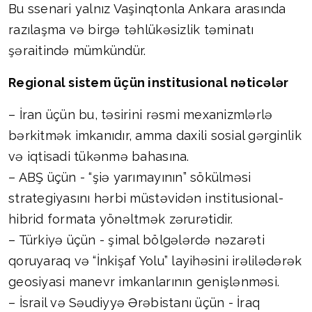
Bu ssenari yalnız Vaşinqtonla Ankara arasında
razılaşma və birgə təhlükəsizlik təminatı
şəraitində mümkündür.
Regional sistem üçün institusional nəticələr
– İran üçün bu, təsirini rəsmi mexanizmlərlə
bərkitmək imkanıdır, amma daxili sosial gərginlik
və iqtisadi tükənmə bahasına.
– ABŞ üçün - “şiə yarımayının” sökülməsi
strategiyasını hərbi müstəvidən institusional-
hibrid formata yönəltmək zərurətidir.
– Türkiyə üçün - şimal bölgələrdə nəzarəti
qoruyaraq və “İnkişaf Yolu” layihəsini irəlilədərək
geosiyasi manevr imkanlarının genişlənməsi.
– İsrail və Səudiyyə Ərəbistanı üçün - İraq