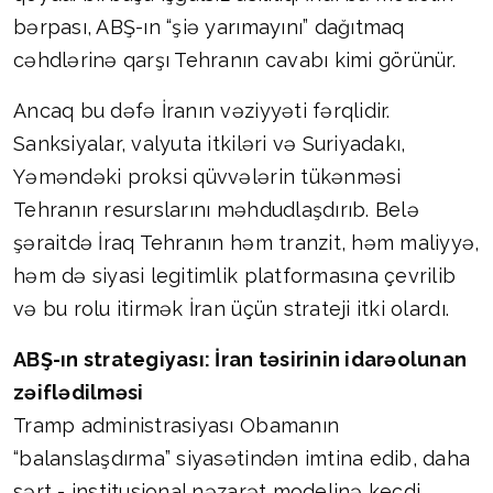
bərpası, ABŞ-ın “şiə yarımayını” dağıtmaq
cəhdlərinə qarşı Tehranın cavabı kimi görünür.
Ancaq bu dəfə İranın vəziyyəti fərqlidir.
Sanksiyalar, valyuta itkiləri və Suriyadakı,
Yəməndəki proksi qüvvələrin tükənməsi
Tehranın resurslarını məhdudlaşdırıb. Belə
şəraitdə İraq Tehranın həm tranzit, həm maliyyə,
həm də siyasi legitimlik platformasına çevrilib
və bu rolu itirmək İran üçün strateji itki olardı.
ABŞ-ın strategiyası: İran təsirinin idarəolunan
zəiflədilməsi
Tramp administrasiyası Obamanın
“balanslaşdırma” siyasətindən imtina edib, daha
sərt - institusional nəzarət modelinə keçdi.