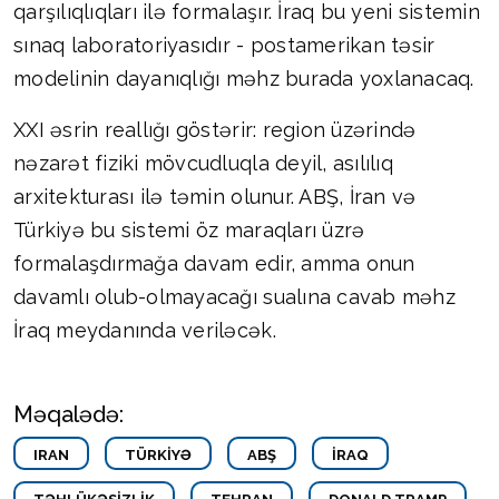
qarşılıqlıqları ilə formalaşır. İraq bu yeni sistemin
sınaq laboratoriyasıdır - postamerikan təsir
modelinin dayanıqlığı məhz burada yoxlanacaq.
XXI əsrin reallığı göstərir: region üzərində
nəzarət fiziki mövcudluqla deyil, asılılıq
arxitekturası ilə təmin olunur. ABŞ, İran və
Türkiyə bu sistemi öz maraqları üzrə
formalaşdırmağa davam edir, amma onun
davamlı olub-olmayacağı sualına cavab məhz
İraq meydanında veriləcək.
Məqalədə:
IRAN
TÜRKIYƏ
ABŞ
İRAQ