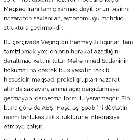
Məqsəd İranı tam çıxarmaq deyil, onun təsirini
nəzarətdə saxlanılan, avtonomluğu məhdud
struktura çevirməkdir.
Bu çərçivədə Vaşinqton İranmeyilli fiqurları tam
təmizləmək yox, onların hərəkət azadlığını
daraltmaq xəttini tutur. Məhəmməd Sudaninin
hökumətinə dəstək bu siyasətin tərkib
hissəsidir: məqsəd, proksi qrupları nəzarət
altında saxlayan, amma açıq qarşıdurmaya
getməyən idarəetmə formulu yaratmaqdır. Elə
buna görə də ABŞ “Həşd əş-Şəabi”ni dövlətin
rəsmi təhlükəsizlik strukturuna inteqrasiya
etməyə çalışır.