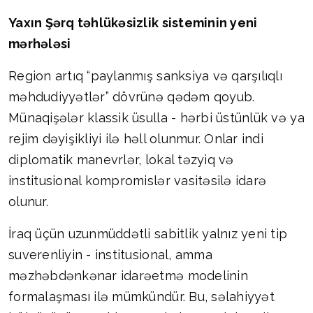
Yaxın Şərq təhlükəsizlik sisteminin yeni
mərhələsi
Region artıq “paylanmış sanksiya və qarşılıqlı
məhdudiyyətlər” dövrünə qədəm qoyub.
Münaqişələr klassik üsulla - hərbi üstünlük və ya
rejim dəyişikliyi ilə həll olunmur. Onlar indi
diplomatik manevrlər, lokal təzyiq və
institusional kompromislər vasitəsilə idarə
olunur.
İraq üçün uzunmüddətli sabitlik yalnız yeni tip
suverenliyin - institusional, amma
məzhəbdənkənar idarəetmə modelinin
formalaşması ilə mümkündür. Bu, səlahiyyət