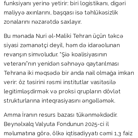
funksiyanı yerinə yetirir: biri logistikanı, digəri
maliyyə axınlarını, başqası isə təhlükəsizlik
zonalarını nəzarətdə saxlayır.
Bu mənada Nuri əl-Maliki Tehran üçün təkcə
siyasi zəmanətçi deyil, həm də idarəolunan
revanşın simvoludur. “Şiə koalisiyasının
veteranı”nın yenidən səhnəyə qaytarılması
Tehrana iki məqsədə bir anda nail olmağa imkan
verir: öz təsirini rəsmi institutlar vasitəsilə
legitimləşdirmək və proksi qrupların dövlət
strukturlarına inteqrasiyasını əngəlləmək.
Amma İranın resurs bazası tükənməkdədir.
Beynəlxalq Valyuta Fondunun 2025-ci il
məlumatına görə, ölkə iqtisadiyyatı cəmi 1,3 faiz