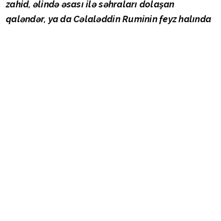
zahid, əlində əsası ilə səhraları dolaşan
qaləndər, ya da Cəlaləddin Ruminin feyz halında
fırlanan müridi. Bu obraz o qədər dərin yer edib
ki, həm elmi, həm də ictimai şüurda “qadın
dərviş” anlayışı uzun illər ya kənarda saxlanılıb,
ya da narahatlıq doğuran mövzu sayılıb. Halbuki
sufi ənənəsinə sadəcə sosial institut kimi deyil,
“varlığın yolu” kimi baxanda görürük ki, qadının
iştirakı burada ikinci dərəcəli yox, tamamilə
təməl mahiyyət daşıyır.
Sufilik başlanğıcından etibarən sosial rolların,
statusların və bədən nişanələrinin əriyib yox
olduğu bir yol kimi qurulub. Elə buna görə də
İslam aləminin ən böyük mütəfəkkirlərindən biri
sayılan İbn Ərəbi açıq şəkildə yazırdı ki, qadın