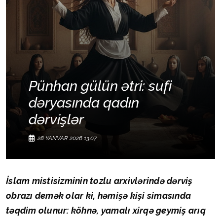
Pünhan gülün ətri: sufi
dəryasında qadın
dərvişlər
28 YANVAR 2026 13:07
İslam mistisizminin tozlu arxivlərində dərviş
obrazı demək olar ki, həmişə kişi simasında
təqdim olunur: köhnə, yamalı xirqə geymiş arıq