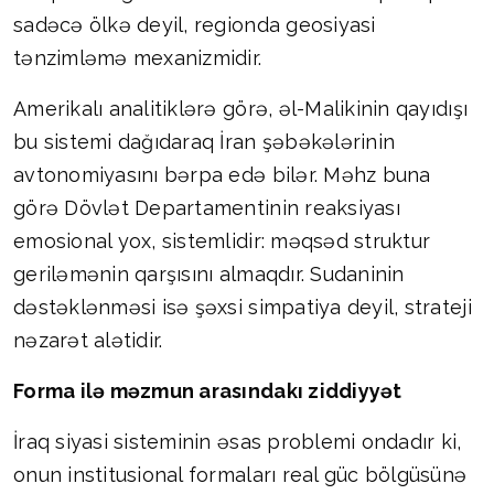
sadəcə ölkə deyil, regionda geosiyasi
tənzimləmə mexanizmidir.
Amerikalı analitiklərə görə, əl-Malikinin qayıdışı
bu sistemi dağıdaraq İran şəbəkələrinin
avtonomiyasını bərpa edə bilər. Məhz buna
görə Dövlət Departamentinin reaksiyası
emosional yox, sistemlidir: məqsəd struktur
geriləmənin qarşısını almaqdır. Sudaninin
dəstəklənməsi isə şəxsi simpatiya deyil, strateji
nəzarət alətidir.
Forma ilə məzmun arasındakı ziddiyyət
İraq siyasi sisteminin əsas problemi ondadır ki,
onun institusional formaları real güc bölgüsünə