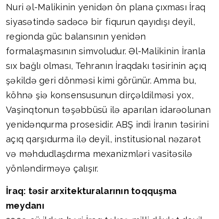
Nuri əl-Malikinin yenidən ön plana çıxması İraq
siyasətində sadəcə bir fiqurun qayıdışı deyil,
regionda güc balansının yenidən
formalaşmasının simvoludur. Əl-Malikinin İranla
sıx bağlı olması, Tehranın İraqdakı təsirinin açıq
şəkildə geri dönməsi kimi görünür. Amma bu,
köhnə şiə konsensusunun dirçəldilməsi yox,
Vaşinqtonun təşəbbüsü ilə aparılan idarəolunan
yenidənqurma prosesidir. ABŞ indi İranın təsirini
açıq qarşıdurma ilə deyil, institusional nəzarət
və məhdudlaşdırma mexanizmləri vasitəsilə
yönləndirməyə çalışır.
İraq: təsir arxitekturalarının toqquşma
meydanı