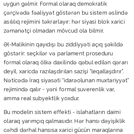
uyğun gəlmir. Formal olaraq demokratik
çərçivədə fəaliyyət göstərən bu sistem əslində
asılılıq rejimini təkrarlayır: hər siyasi blok xarici
zəmanətçi olmadan mövcud ola bilmir.
Əl-Malikinin qayıdışı bu ziddiyyəti açıq şəkildə
göstərir: seçkilər və parlament proseduru
formal olaraq ölkə daxilində qəbul edilən qərarı
deyil, xaricdə razılaşdırılan sazişi “leqallaşdırır”.
Nəticədə İraq siyasəti “idarəolunan muxtariyyət”
rejimində qalır - yəni formal suverenlik var,
amma real subyektlik yoxdur.
Bu modelin sistem effekti - islahatların daimi
olaraq yarımçıq qalmasıdır. Hər hansı dəyişiklik
cəhdi dərhal hansısa xarici gücün maraqlarına