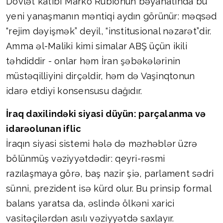
Dövlət katibi Marko Rubionun bəyanatında bu
yeni yanaşmanın məntiqi aydın görünür: məqsəd
“rejim dəyişmək” deyil, “institusional nəzarət”dir.
Amma əl-Maliki kimi simalar ABŞ üçün ikili
təhdiddir - onlar həm İran şəbəkələrinin
müstəqilliyini dirçəldir, həm də Vaşinqtonun
idarə etdiyi konsensusu dağıdır.
İraq daxilindəki siyasi düyün: parçalanma və
idarəolunan iflic
İraqın siyasi sistemi hələ də məzhəblər üzrə
bölünmüş vəziyyətdədir: qeyri-rəsmi
razılaşmaya görə, baş nazir şiə, parlament sədri
sünni, prezident isə kürd olur. Bu prinsip formal
balans yaratsa da, əslində ölkəni xarici
vasitəçilərdən asılı vəziyyətdə saxlayır.