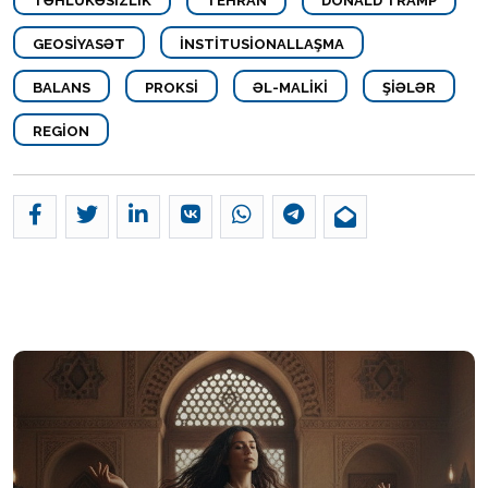
TƏHLÜKƏSIZLIK
TEHRAN
DONALD TRAMP
GEOSIYASƏT
İNSTITUSIONALLAŞMA
BALANS
PROKSI
ƏL-MALIKI
ŞIƏLƏR
REGION