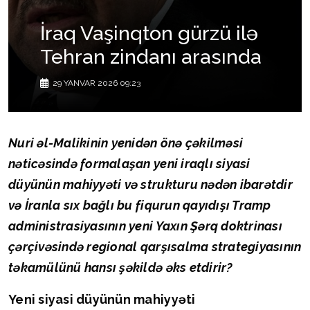
İraq Vaşinqton gürzü ilə
Tehran zindanı arasında
29 YANVAR 2026 09:23
Nuri əl-Malikinin yenidən önə çəkilməsi
nəticəsində formalaşan yeni iraqlı siyasi
düyünün mahiyyəti və strukturu nədən ibarətdir
və İranla sıx bağlı bu fiqurun qayıdışı Tramp
administrasiyasının yeni Yaxın Şərq doktrinası
çərçivəsində regional qarşısalma strategiyasının
təkamülünü hansı şəkildə əks etdirir?
Yeni siyasi düyünün mahiyyəti