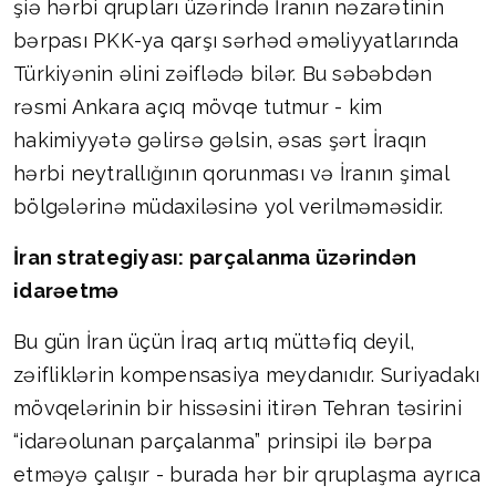
şiə hərbi qrupları üzərində İranın nəzarətinin
bərpası PKK-ya qarşı sərhəd əməliyyatlarında
Türkiyənin əlini zəiflədə bilər. Bu səbəbdən
rəsmi Ankara açıq mövqe tutmur - kim
hakimiyyətə gəlirsə gəlsin, əsas şərt İraqın
hərbi neytrallığının qorunması və İranın şimal
bölgələrinə müdaxiləsinə yol verilməməsidir.
İran strategiyası: parçalanma üzərindən
idarəetmə
Bu gün İran üçün İraq artıq müttəfiq deyil,
zəifliklərin kompensasiya meydanıdır. Suriyadakı
mövqelərinin bir hissəsini itirən Tehran təsirini
“idarəolunan parçalanma” prinsipi ilə bərpa
etməyə çalışır - burada hər bir qruplaşma ayrıca