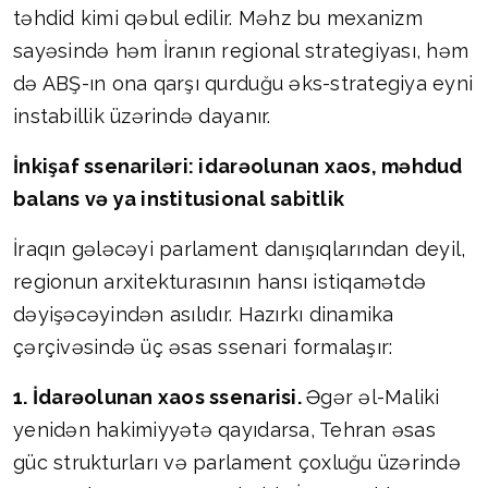
təhdid kimi qəbul edilir. Məhz bu mexanizm
sayəsində həm İranın regional strategiyası, həm
də ABŞ-ın ona qarşı qurduğu əks-strategiya eyni
instabillik üzərində dayanır.
İnkişaf ssenariləri: idarəolunan xaos, məhdud
balans və ya institusional sabitlik
İraqın gələcəyi parlament danışıqlarından deyil,
regionun arxitekturasının hansı istiqamətdə
dəyişəcəyindən asılıdır. Hazırkı dinamika
çərçivəsində üç əsas ssenari formalaşır:
1. İdarəolunan xaos ssenarisi.
Əgər əl-Maliki
yenidən hakimiyyətə qayıdarsa, Tehran əsas
güc strukturları və parlament çoxluğu üzərində