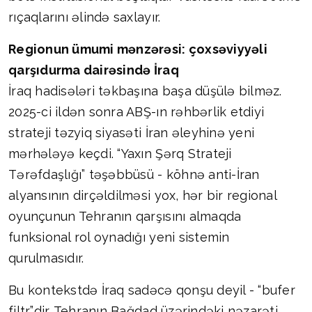
rıçaqlarını əlində saxlayır.
Regionun ümumi mənzərəsi: çoxsəviyyəli
qarşıdurma dairəsində İraq
İraq hadisələri təkbaşına başa düşülə bilməz.
2025-ci ildən sonra ABŞ-ın rəhbərlik etdiyi
strateji təzyiq siyasəti İran əleyhinə yeni
mərhələyə keçdi. “Yaxın Şərq Strateji
Tərəfdaşlığı” təşəbbüsü - köhnə anti-İran
alyansının dirçəldilməsi yox, hər bir regional
oyunçunun Tehranın qarşısını almaqda
funksional rol oynadığı yeni sistemin
qurulmasıdır.
Bu kontekstdə İraq sadəcə qonşu deyil - “bufer
filtr”dir. Tehranın Bağdad üzərindəki nəzarəti