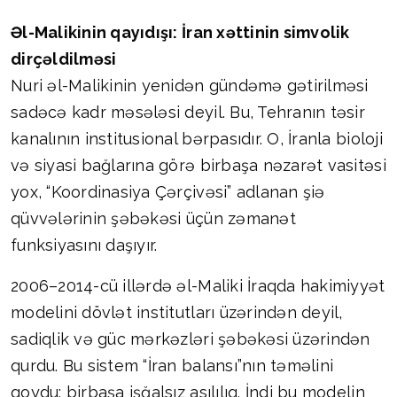
Əl-Malikinin qayıdışı: İran xəttinin simvolik
dirçəldilməsi
Nuri əl-Malikinin yenidən gündəmə gətirilməsi
sadəcə kadr məsələsi deyil. Bu, Tehranın təsir
kanalının institusional bərpasıdır. O, İranla bioloji
və siyasi bağlarına görə birbaşa nəzarət vasitəsi
yox, “Koordinasiya Çərçivəsi” adlanan şiə
qüvvələrinin şəbəkəsi üçün zəmanət
funksiyasını daşıyır.
2006–2014-cü illərdə əl-Maliki İraqda hakimiyyət
modelini dövlət institutları üzərindən deyil,
sadiqlik və güc mərkəzləri şəbəkəsi üzərindən
qurdu. Bu sistem “İran balansı”nın təməlini
qoydu: birbaşa işğalsız asılılıq. İndi bu modelin