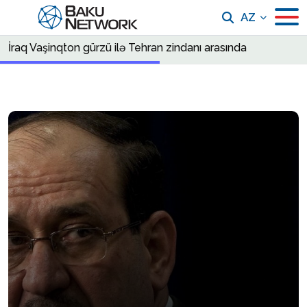
AZ
İraq Vaşinqton gürzü ilə Tehran zindanı arasında