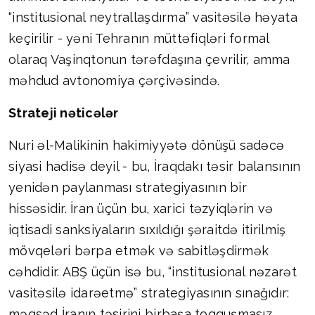
“institusional neytrallaşdırma” vasitəsilə həyata
keçirilir - yəni Tehranın müttəfiqləri formal
olaraq Vaşinqtonun tərəfdaşına çevrilir, amma
məhdud avtonomiya çərçivəsində.
Strateji nəticələr
Nuri əl-Malikinin hakimiyyətə dönüşü sadəcə
siyasi hadisə deyil - bu, İraqdakı təsir balansının
yenidən paylanması strategiyasının bir
hissəsidir. İran üçün bu, xarici təzyiqlərin və
iqtisadi sanksiyaların sıxıldığı şəraitdə itirilmiş
mövqeləri bərpa etmək və sabitləşdirmək
cəhdidir. ABŞ üçün isə bu, “institusional nəzarət
vasitəsilə idarəetmə” strategiyasının sınağıdır:
məqsəd İranın təsirini birbaşa toqquşmasız,