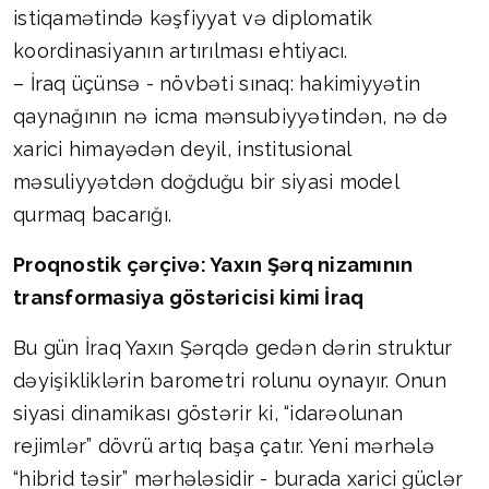
istiqamətində kəşfiyyat və diplomatik
koordinasiyanın artırılması ehtiyacı.
– İraq üçünsə - növbəti sınaq: hakimiyyətin
qaynağının nə icma mənsubiyyətindən, nə də
xarici himayədən deyil, institusional
məsuliyyətdən doğduğu bir siyasi model
qurmaq bacarığı.
Proqnostik çərçivə: Yaxın Şərq nizamının
transformasiya göstəricisi kimi İraq
Bu gün İraq Yaxın Şərqdə gedən dərin struktur
dəyişikliklərin barometri rolunu oynayır. Onun
siyasi dinamikası göstərir ki, “idarəolunan
rejimlər” dövrü artıq başa çatır. Yeni mərhələ
“hibrid təsir” mərhələsidir - burada xarici güclər