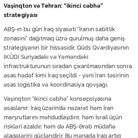
Vaşinqton və Tehran: “ikinci cəbhə”
strategiyası
ABŞ-ın bu gün İraq siyasəti “İranın sabitlik
zonasını” dağıtmaq üzrə qurulmuş daha geniş
strategiyanın bir hissəsidir. Qüds Qvardiyasının
(KÜD) Suriyadakı və Yəməndəki
infrastrukturunun sıradan çıxarılmasından sonra
əsas hədəf kimi İraq seçildi - yəni İran təsirinin
əsas logistika və koordinasiya qovşağı.
Vaşinqton “ikinci cəbhə” konsepsiyasına
əsaslanır: İraq üzərində nəzarət həm İran
marşrutlarını məhdudlaşdırır, həm İsrail üçün
riskləri azaldır, həm də ABŞ-Ərəb müdafiə
əlaqələrini gücləndirir. Bu mənada İraq artıq