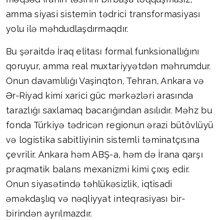
amma siyasi sistemin tədrici transformasiyası
yolu ilə məhdudlaşdırmaqdır.
Bu şəraitdə İraq elitası formal funksionallığını
qoruyur, amma real muxtariyyətdən məhrumdur.
Onun davamlılığı Vaşinqton, Tehran, Ankara və
Ər-Riyad kimi xarici güc mərkəzləri arasında
tarazlığı saxlamaq bacarığından asılıdır. Məhz bu
fonda Türkiyə tədricən regionun ərazi bütövlüyü
və logistika sabitliyinin sistemli təminatçısına
çevrilir. Ankara həm ABŞ-a, həm də İrana qarşı
praqmatik balans mexanizmi kimi çıxış edir.
Onun siyasətində təhlükəsizlik, iqtisadi
əməkdaşlıq və nəqliyyat inteqrasiyası bir-
birindən ayrılmazdır.