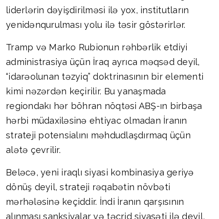
liderlərin dəyişdirilməsi ilə yox, institutların
yenidənqurulması yolu ilə təsir göstərirlər.
Tramp və Marko Rubionun rəhbərlik etdiyi
administrasiya üçün İraq ayrıca məqsəd deyil,
“idarəolunan təzyiq” doktrinasının bir elementi
kimi nəzərdən keçirilir. Bu yanaşmada
regiondakı hər böhran nöqtəsi ABŞ-ın birbaşa
hərbi müdaxiləsinə ehtiyac olmadan İranın
strateji potensialını məhdudlaşdırmaq üçün
alətə çevrilir.
Beləcə, yeni iraqlı siyasi kombinasiya geriyə
dönüş deyil, strateji rəqabətin növbəti
mərhələsinə keçiddir. İndi İranın qarşısının
alınması sanksiyalar və təcrid siyasəti ilə deyil,