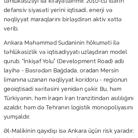
təhlükəsizliyi ilə kifayətlənmir. 2010-cu illərin
defansiv siyasəti yerini iqtisadi, enerji və
nəqliyyat maraqlarını birləşdirən aktiv xəttə
verib.
Ankara Məhəmməd Sudaninin hökuməti ilə
təhlükəsizlik və iqtisadiyyatı uzlaşdıran model
qurub. “İnkişaf Yolu” (Development Road) adlı
layihə - Bəsrədən Bağdada, oradan Mersin
limanına uzanan nəqliyyat koridoru - regionun
geoiqtisadi xəritəsini yenidən çəkir. Bu, həm
Türkiyənin, həm İraqın İran tranzitindən asılılığını
azaldır, həm də Tehranın logistik monopoliyasını
yumşaldır.
Əl-Malikinin qayıdışı isə Ankara üçün risk yaradır: