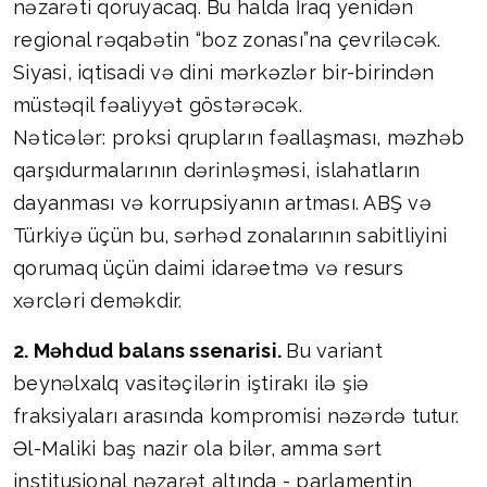
nəzarəti qoruyacaq. Bu halda İraq yenidən
regional rəqabətin “boz zonası”na çevriləcək.
Siyasi, iqtisadi və dini mərkəzlər bir-birindən
müstəqil fəaliyyət göstərəcək.
Nəticələr: proksi qrupların fəallaşması, məzhəb
qarşıdurmalarının dərinləşməsi, islahatların
dayanması və korrupsiyanın artması. ABŞ və
Türkiyə üçün bu, sərhəd zonalarının sabitliyini
qorumaq üçün daimi idarəetmə və resurs
xərcləri deməkdir.
2. Məhdud balans ssenarisi.
Bu variant
beynəlxalq vasitəçilərin iştirakı ilə şiə
fraksiyaları arasında kompromisi nəzərdə tutur.
Əl-Maliki baş nazir ola bilər, amma sərt
institusional nəzarət altında - parlamentin