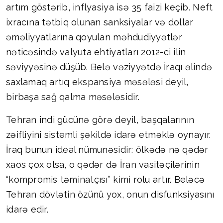
artım göstərib, inflyasiya isə 35 faizi keçib. Neft
ixracına tətbiq olunan sanksiyalar və dollar
əməliyyatlarına qoyulan məhdudiyyətlər
nəticəsində valyuta ehtiyatları 2012-ci ilin
səviyyəsinə düşüb. Belə vəziyyətdə İraqı əlində
saxlamaq artıq ekspansiya məsələsi deyil,
birbaşa sağ qalma məsələsidir.
Tehran indi gücünə görə deyil, başqalarının
zəifliyini sistemli şəkildə idarə etməklə oynayır.
İraq bunun ideal nümunəsidir: ölkədə nə qədər
xaos çox olsa, o qədər də İran vasitəçilərinin
“kompromis təminatçısı” kimi rolu artır. Beləcə
Tehran dövlətin özünü yox, onun disfunksiyasını
idarə edir.