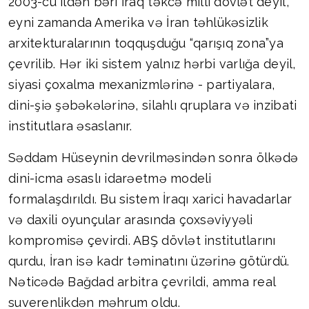
2003-cü ildən bəri İraq təkcə milli dövlət deyil,
eyni zamanda Amerika və İran təhlükəsizlik
arxitekturalarının toqquşduğu “qarışıq zona”ya
çevrilib. Hər iki sistem yalnız hərbi varlığa deyil,
siyasi çoxalma mexanizmlərinə - partiyalara,
dini-şiə şəbəkələrinə, silahlı qruplara və inzibati
institutlara əsaslanır.
Səddam Hüseynin devrilməsindən sonra ölkədə
dini-icma əsaslı idarəetmə modeli
formalaşdırıldı. Bu sistem İraqı xarici havadarlar
və daxili oyunçular arasında çoxsəviyyəli
kompromisə çevirdi. ABŞ dövlət institutlarını
qurdu, İran isə kadr təminatını üzərinə götürdü.
Nəticədə Bağdad arbitra çevrildi, amma real
suverenlikdən məhrum oldu.