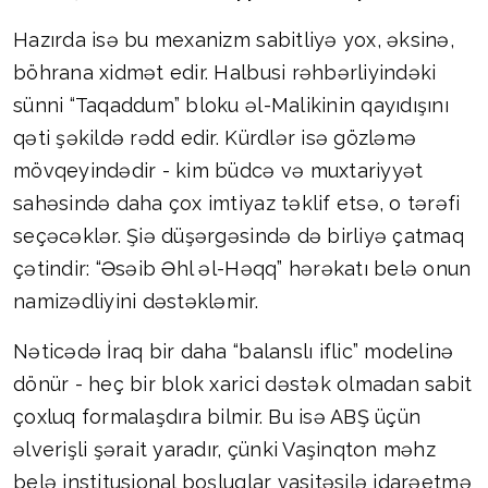
Hazırda isə bu mexanizm sabitliyə yox, əksinə,
böhrana xidmət edir. Halbusi rəhbərliyindəki
sünni “Taqaddum” bloku əl-Malikinin qayıdışını
qəti şəkildə rədd edir. Kürdlər isə gözləmə
mövqeyindədir - kim büdcə və muxtariyyət
sahəsində daha çox imtiyaz təklif etsə, o tərəfi
seçəcəklər. Şiə düşərgəsində də birliyə çatmaq
çətindir: “Əsəib Əhl əl-Həqq” hərəkatı belə onun
namizədliyini dəstəkləmir.
Nəticədə İraq bir daha “balanslı iflic” modelinə
dönür - heç bir blok xarici dəstək olmadan sabit
çoxluq formalaşdıra bilmir. Bu isə ABŞ üçün
əlverişli şərait yaradır, çünki Vaşinqton məhz
belə institusional boşluqlar vasitəsilə idarəetmə