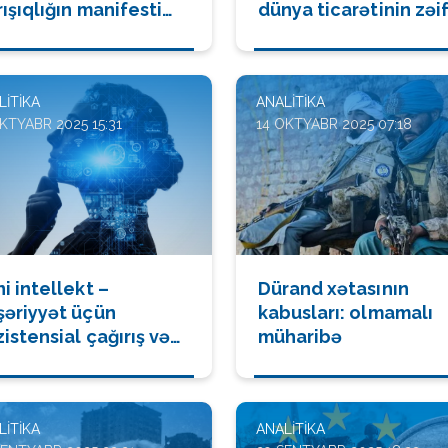
ışıqlığın manifesti
dünya ticarətinin zəi
mi
həlqələrini üzə çıxarı
LITIKA
ANALITIKA
KTYABR 2025 15:31
14 OKTYABR 2025 07:18
i intellekt –
Dürand xətasının
şəriyyət üçün
kabusları: olmamalı
istensial çağırış və
müharibə
i qlobal siyasət oxu
LITIKA
ANALITIKA