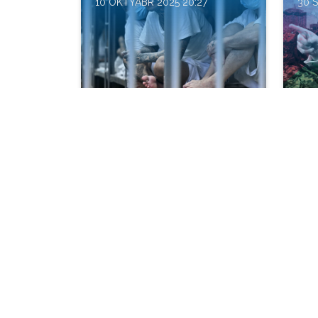
10 OKTYABR 2025 20:27
30 
XXI əsrdə qlobal
Kül
siyasətin yeni aləti:
fəl
həbsxana
xər
ANALITIKA
ANA
23 SENTYABR 2025 07:14
19 