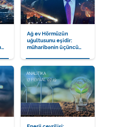
Ağ ev Hörmüzün
uğultusunu eşidir:
n
müharibənin üçüncü
həftəsi hər şeyi dəyişir
ANALITIKA
17 FEVRAL 07:19
Enerji çevrilişi: