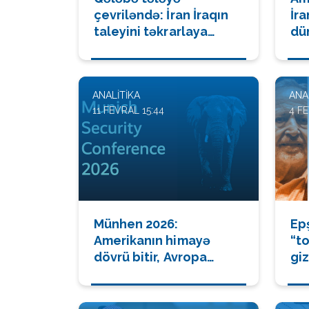
çevriləndə: İran İraqın
İra
taleyini təkrarlaya
dü
bilərmi?
yo
ANALITIKA
ANA
11 FEVRAL 15:44
4 F
Münhen 2026:
Ep
Amerikanın himayə
“t
dövrü bitir, Avropa
giz
uğrunda savaş başlayır