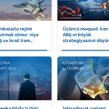
mbalarla rejimi
Üçüncü məqsəd: İran
virmək olmur: niyə
ABŞ-ın böyük
 və İsrail İranı
strategiyasının düyü
vadan diz çökdürə
nöqtəsi kimi
mir?
LITIKA
İQTISADIYYAT
ART 07:12
24 FEVRAL 10:56
rika Körfəzi itirir:
İqtisadiyyat varlanır,