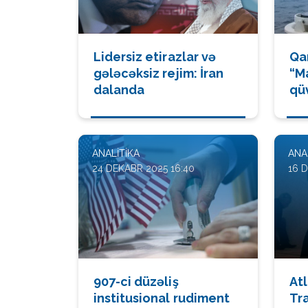
Lidersiz etirazlar və
Qa
gələcəksiz rejim: İran
“M
dalanda
qü
də
ANALITIKA
ANA
24 DEKABR 2025 16:40
16 
907-ci düzəliş
At
institusional rudiment
Tr