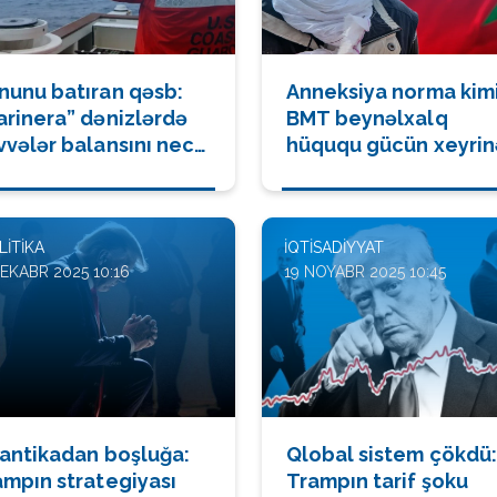
nunu batıran qəsb:
Anneksiya norma kimi
arinera” dənizlərdə
BMT beynəlxalq
vvələr balansını necə
hüququ gücün xeyrin
yişdi
necə yenidən yazdı
LITIKA
İQTISADIYYAT
DEKABR 2025 10:16
19 NOYABR 2025 10:45
lantikadan boşluğa:
Qlobal sistem çökdü:
ampın strategiyası
Trampın tarif şoku