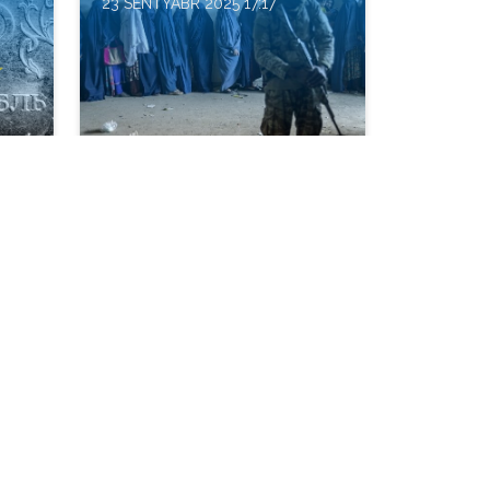
23 SENTYABR 2025 17:17
ərb
Taliblər qlobal oyunda:
ı
təcriddən
sövdələşmələrə
ANALITIKA
15 SENTYABR 2025 13:44