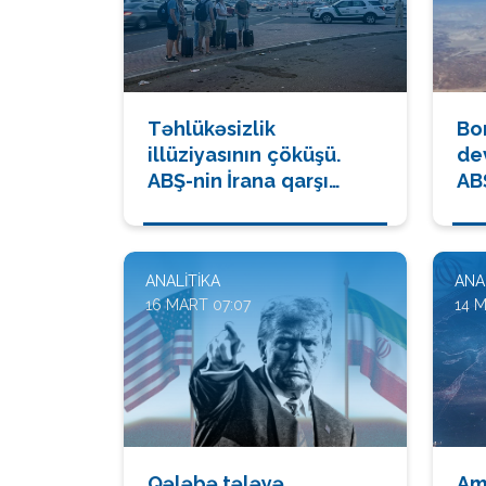
Təhlükəsizlik
Bo
illüziyasının çöküşü.
de
ABŞ-nin İrana qarşı
ABŞ
müharibəsi Dubay
ha
möcüzəsini necə vurdu
bil
ANALITIKA
ANA
16 MART 07:07
14 M
Qələbə tələyə
Ame