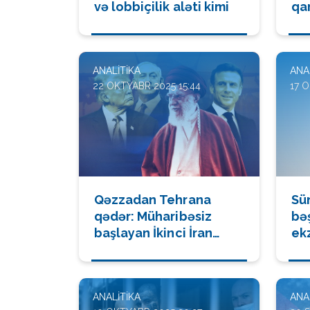
və lobbiçilik aləti kimi
qar
ki
ANALITIKA
ANA
22 OKTYABR 2025 15:44
17 O
Qəzzadan Tehrana
Sün
qədər: Müharibəsiz
bə
başlayan İkinci İran
ekz
müharibəsi
yen
ANALITIKA
ANA