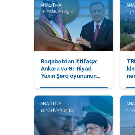
ANALITIKA
ANA
26 YANVAR 09:12
23 
Rəqabətdən ittifaqa:
TRI
Ankara və Ər-Riyad
kim
Yaxın Şərq oyununun
nə
qaydalarını dəyişir
Qa
çe
ANALITIKA
ANA
12 YANVAR 13:16
9 Y