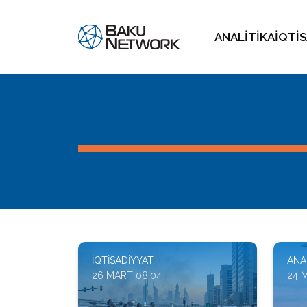
ANALITIKA
İQTI
İQTISADIYYAT
ANA
26 MART 08:04
24 