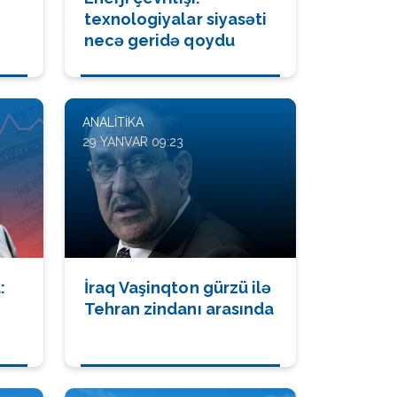
texnologiyalar siyasəti
necə geridə qoydu
ANALITIKA
29 YANVAR 09:23
:
İraq Vaşinqton gürzü ilə
Tehran zindanı arasında