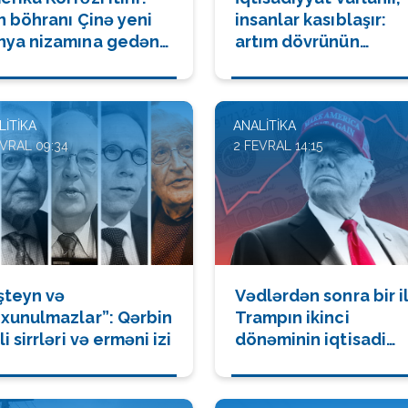
n böhranı Çinə yeni
insanlar kasıblaşır:
nya nizamına gedən
artım dövrünün
lu necə açdı
paradoksu
LITIKA
ANALITIKA
EVRAL 09:34
2 FEVRAL 14:15
şteyn və
Vədlərdən sonra bir il
oxunulmazlar”: Qərbin
Trampın ikinci
li sirrləri və erməni izi
dönəminin iqtisadi
reallığı