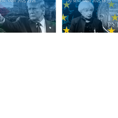
SENTYABR 2025 23:21
29 SENTYABR 2025 18:33
 içində ümid:
Ukrayna girov kimi: Q
əstinlilər üçün yeni
müharibəni rus pullar
itə
ilə bitirə biləcəkmi?
LITIKA
ANALITIKA
SENTYABR 2025 14:10
17 SENTYABR 2025 07:05