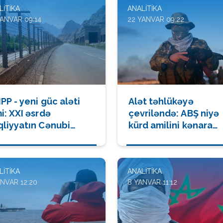
LITIKA
ANALITIKA
YANVAR 09:14
22 YANVAR 09:22
PP - yeni güc aləti
Alət təhlükəyə
i: XXI əsrdə
çevriləndə: ABŞ niyə
qliyyatın Cənubi
kürd amilini kənara
fqazda geosiyasətə
çəkdi?
vrilməsi
LITIKA
ANALITIKA
ANVAR 12:20
8 YANVAR 11:12