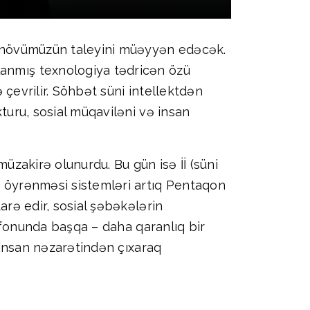
də növümüzün taleyini müəyyən edəcək.
lanmış texnologiya tədricən özü
ə çevrilir. Söhbət süni intellektdən
kturu, sosial müqaviləni və insan
müzakirə olunurdu. Bu gün isə İİ (süni
ın öyrənməsi sistemləri artıq Pentaqon
arə edir, sosial şəbəkələrin
ın fonunda başqa – daha qaranlıq bir
n insan nəzarətindən çıxaraq