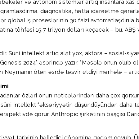
bəkələr və avtonom sistemlər artıq insanlara xas olan
ramlaşdırma, diaqnostika, hətta idarəetmə qərarl
 qlobal iş proseslərinin 30 faizi avtomatlaşdırıla bi
atına töhfəsi 15,7 trilyon dolları keçəcək – bu, ABŞ
 Süni intellekt artıq alət yox, aktora – sosial-siyasi 
enesis 2024” əsərində yazır: “Məsələ onun olub-olma
Von Neymanın ötən əsrdə təsvir etdiyi mərhələ – artı
imi
yaradanlar özləri onun nəticələrindən daha çox qorx
mi süni intellekt “əksəriyyətin düşündüyündən daha 
erspektivdə görür, Anthropic şirkətinin başçısı Dar
iyyət tarixinin həlledici dönəminə qədəm qoyub. Ü