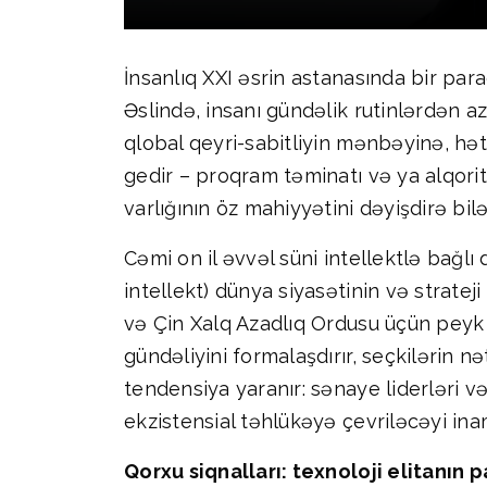
İnsanlıq XXI əsrin astanasında bir pa
Əslində, insanı gündəlik rutinlərdən 
qlobal qeyri-sabitliyin mənbəyinə, hətta
gedir – proqram təminatı və ya alqoritm
varlığının öz mahiyyətini dəyişdirə bil
Cəmi on il əvvəl süni intellektlə bağlı
intellekt) dünya siyasətinin və strat
və Çin Xalq Azadlıq Ordusu üçün peyk mə
gündəliyini formalaşdırır, seçkilərin n
tendensiya yaranır: sənaye liderləri və
ekzistensial təhlükəyə çevriləcəyi inamı
Qorxu siqnalları: texnoloji elitanın p