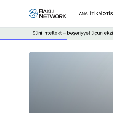
ANALITIKA
İQTI
Süni intellekt – bəşəriyyət üçün ekzi