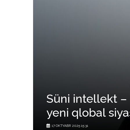
Süni intellekt –
yeni qlobal siy
17 OKTYABR 2025 15:31