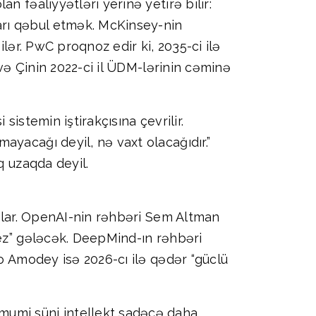
 fəaliyyətləri yerinə yetirə bilir:
arı qəbul etmək. McKinsey-nin
lər. PwC proqnoz edir ki, 2035-ci ilə
 və Çinin 2022-ci il ÜDM-lərinin cəminə
sistemin iştirakçısına çevrilir.
yacağı deyil, nə vaxt olacağıdır.”
q uzaqda deyil.
urlar. OpenAI-nin rəhbəri Sem Altman
tez” gələcək. DeepMind-ın rəhbəri
io Amodey isə 2026-cı ilə qədər “güclü
mumi süni intellekt sadəcə daha