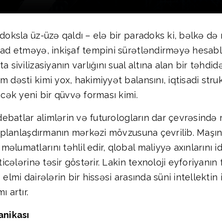
radoksla üz-üzə qaldı – elə bir paradoks ki, bəlkə 
azad etməyə, inkişaf tempini sürətləndirməyə hesab
 sivilizasiyanın varlığını sual altına alan bir təhdid
 dəsti kimi yox, hakimiyyət balansını, iqtisadi stru
əcək yeni bir qüvvə forması kimi.
 debatlar alimlərin və futurologların dar çevrəsində 
eji planlaşdırmanın mərkəzi mövzusuna çevrilib. Maş
lumatlarını təhlil edir, qlobal maliyyə axınlarını id
əticələrinə təsir göstərir. Lakin texnoloji eyforiyan
 elmi dairələrin bir hissəsi arasında süni intellekti
 artır.
anikası