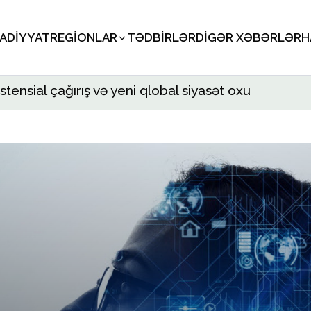
SADIYYAT
REGIONLAR
TƏDBIRLƏR
DIGƏR XƏBƏRLƏR
H
stensial çağırış və yeni qlobal siyasət oxu