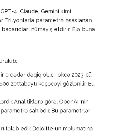
q GPT-4, Claude, Gemini kimi
lər. Trilyonlarla parametrə əsaslanan
bacarıqları nümayiş etdirir. Elə buna
urulub:
ir o qədər dəqiq olur. Təkcə 2023-cü
600 zettabaytı keçəcəyi gözlənilir. Bu
rdir. Analitiklərə görə, OpenAI-nin
n parametrə sahibdir. Bu parametrlər
ı tələb edir. Deloitte-un məlumatına