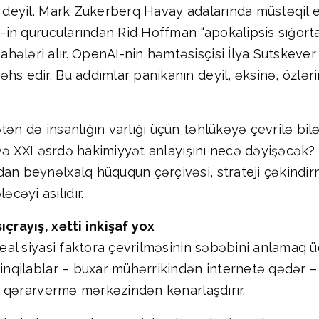
i deyil. Mark Zukerberq Havay adalarında müstəqil e
In-in qurucularından Rid Hoffman “apokalipsis sığort
hələri alır. OpenAI-nin həmtəsisçisi İlya Sutskeve
hs edir. Bu addımlar panikanın deyil, əksinə, özləri
tən də insanlığın varlığı üçün təhlükəyə çevrilə bil
ı və XXI əsrdə hakimiyyət anlayışını necə dəyişəcək?
an beynəlxalq hüququn çərçivəsi, strateji çəkindirmə
cəyi asılıdır.
ıçrayış, xətti inkişaf yox
 real siyasi faktora çevrilməsinin səbəbini anlamaq
 inqilablar – buxar mühərrikindən internetə qədər – i
anı qərarvermə mərkəzindən kənarlaşdırır.