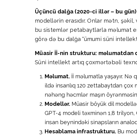
Üçüncü dalğa (2020-ci illər – bu gün)
modellərin erasıdır. Onlar mətn, şəkil,
bu sistemlər petabaytlarla məlumat em
görə də bu dalğa “ümumi süni intellekt” 
Müasir İİ-nin strukturu: məlumatdan
Süni intellekt artıq çoxmərtəbəli texn
Məlumat.
İİ məlumatla yaşayır. Nə 
ildə insanlıq 120 zettabaytdan çox 
nəhəng həcmlər maşın öyrənməsinin
Modellər.
Müasir böyük dil modellər
GPT-4 modeli təxminən 1,8 trilyon, 
insan beynindəki sinapsların analo
Hesablama infrastrukturu.
Bu mode