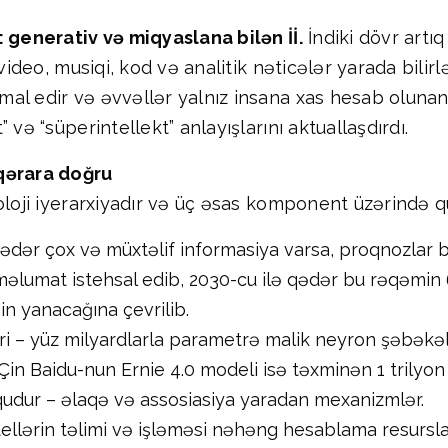
: generativ və miqyaslana bilən İİ.
İndiki dövr artı
 video, musiqi, kod və analitik nəticələr yarada bilir
al edir və əvvəllər yalnız insana xas hesab olunan 
və “süperintellekt” anlayışlarını aktuallaşdırdı.
 qərara doğru
oloji iyerarxiyadır və üç əsas komponent üzərində q
qədər çox və müxtəlif informasiya varsa, proqnozlar b
məlumat istehsal edib, 2030-cu ilə qədər bu rəqəmin 
 yanacağına çevrilib.
i – yüz milyardlarla parametrə malik neyron şəbəkələ
Çin Baidu-nun Ernie 4.0 modeli isə təxminən 1 trilyo
qudur – əlaqə və assosiasiya yaradan mexanizmlər.
llərin təlimi və işləməsi nəhəng hesablama resurslar