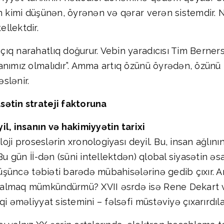
an kimi düşünən, öyrənən və qərar verən sistemdir. 
llektdir.
ıq narahatlıq doğurur. Vebin yaradıcısı Tim Berners
anımız olmalıdır”. Amma artıq özünü öyrədən, özünü 
slənir.
sətin strateji faktoruna
il, insanın və hakimiyyətin tarixi
oloji proseslərin xronologiyası deyil. Bu, insan ağlın
Bu gün İİ-dən (süni intellektdən) qlobal siyasətin ə
düşüncə təbiəti barədə mübahisələrinə gedib çıxır. Ar
almaq mümkündürmü? XVII əsrdə isə Rene Dekart və 
i əməliyyat sistemini – fəlsəfi müstəviyə çıxarırdıla