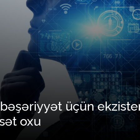
 bəşəriyyət üçün ekzisten
asət oxu