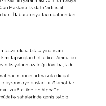
texnikasının yaranması və informasiya
n Makkarti ilk dəfə “artificial
an bəri İİ laboratoriya təcrübələrindən
m təsvir oluna biləcəyinə inam
imi tapşırıqları həll edirdi. Amma bu
vestisiyaların azaldığı dövr başladı.
t həcmlərinin artması ilə diqqət
rlə öyrənməyə başladılar. Əlamətdar
vu, 2016-cı ildə isə AlphaGo
 müdafiə sahələrində geniş tətbiq