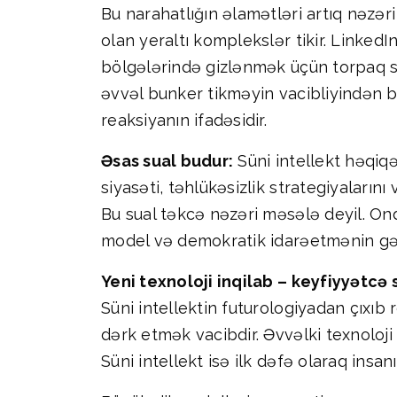
Bu narahatlığın əlamətləri artıq nəzər
olan yeraltı komplekslər tikir. Linked
bölgələrində gizlənmək üçün torpaq sa
əvvəl bunker tikməyin vacibliyindən bə
reaksiyanın ifadəsidir.
Əsas sual budur:
Süni intellekt həqiqə
siyasəti, təhlükəsizlik strategiyaların
Bu sual təkcə nəzəri məsələ deyil. Ond
model və demokratik idarəetmənin gələ
Yeni texnoloji inqilab – keyfiyyətcə s
Süni intellektin futurologiyadan çıxıb
dərk etmək vacibdir. Əvvəlki texnoloji
Süni intellekt isə ilk dəfə olaraq ins