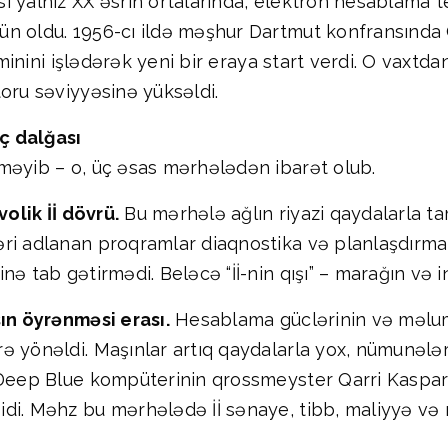
ı yalnız XX əsrin ortalarında, elektron hesablama 
n oldu. 1956-cı ildə məşhur Dartmut konfransında Co
rminini işlədərək yeni bir eraya start verdi. O vaxtd
oru səviyyəsinə yüksəldi.
üç dalğası
məyib – o, üç əsas mərhələdən ibarət olub.
volik İİ dövrü.
Bu mərhələ ağlın riyazi qaydalarla ta
ri adlanan proqramlar diaqnostika və planlaşdırma k
ə tab gətirmədi. Beləcə “İİ-nin qışı” – marağın və in
şın öyrənməsi erası.
Hesablama güclərinin və məluma
ə yönəldi. Maşınlar artıq qaydalarla yox, nümunələ
 Deep Blue kompüterinin qrossmeyster Qarri Kasparo
di. Məhz bu mərhələdə İİ sənaye, tibb, maliyyə və