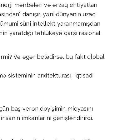
nerji mənbələri və ərzaq ehtiyatları
asından” danışır, yəni dünyanın uzaq
r ümumi süni intellekt yaranmamışdan
nin yaratdığı təhlükəyə qarşı rasional
ərmi? Və əgər belədirsə, bu fakt qlobal
 sisteminin arxitekturası, iqtisadi
 üçün baş verən dəyişimin miqyasını
nsanın imkanlarını genişləndirirdi.