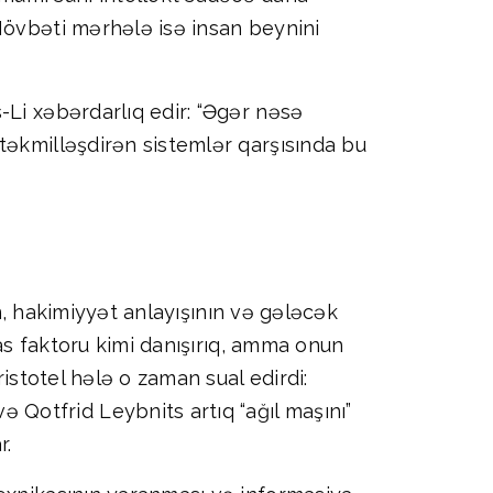
Növbəti mərhələ isə insan beynini
-Li xəbərdarlıq edir: “Əgər nəsə
təkmilləşdirən sistemlər qarşısında bu
ın, hakimiyyət anlayışının və gələcək
sas faktoru kimi danışırıq, amma onun
istotel hələ o zaman sual edirdi:
Qotfrid Leybnits artıq “ağıl maşını”
r.