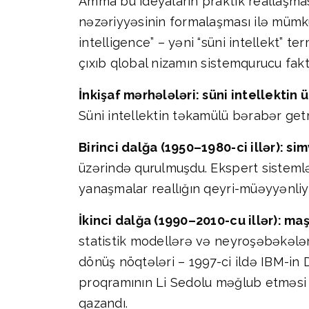
Amma bu ideyaların praktik reallaşmas
nəzəriyyəsinin formalaşması ilə mümkü
intelligence” – yəni “süni intellekt” te
çıxıb qlobal nizamın sistemqurucu fakt
İnkişaf mərhələləri: süni intellektin 
Süni intellektin təkamülü bərabər get
Birinci dalğa (1950–1980-ci illər): sim
üzərində qurulmuşdu. Ekspert sistemlə
yanaşmalar reallığın qeyri-müəyyənliyin
İkinci dalğa (1990–2010-cu illər): ma
statistik modellərə və neyroşəbəkələr
dönüş nöqtələri – 1997-ci ildə IBM-in
proqramının Li Sedolu məğlub etməsi i
qazandı.