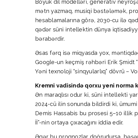
Böyük dil modelləri, generativ neyroşə
mətn yazmaq, musiqi bəstələmək, proq
hesablamalarına görə, 2030-cu ilə qədər
qədər süni intellektin dünya iqtisadiyy
bərabərdir.
Əsas fərq isə miqyasda yox, məntiqdədir.
Google-un keçmiş rəhbəri Erik Şmidt “G
Yəni texnoloji “sinqyularlıq” dövrü – 
Kremni vadisində qorxu yeni norma k
Ən maraqlısı odur ki, süni intellekti 
2024-cü ilin sonunda bildirdi ki, ümu
Demis Hassabis bu prosesi 5–10 illik p
İİ”-nin ortaya çıxacağını iddia edir.
Əgər bu proqnozlar doğrudursa, bəşər