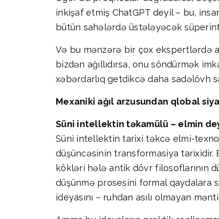
inkişaf etmiş ChatGPT deyil – bu, ins
bütün sahələrdə üstələyəcək süperinte
Və bu mənzərə bir çox ekspertlərdə aç
bizdən ağıllıdırsa, onu söndürmək imk
xəbərdarlıq getdikcə daha sadəlövh sə
Mexaniki ağıl arzusundan qlobal siya
Süni intellektin təkamülü – elmin dey
Süni intellektin tarixi təkcə elmi-texn
düşüncəsinin transformasiya tarixidir. 
kökləri hələ antik dövr filosoflarının 
düşünmə prosesini formal qaydalara s
ideyasını – ruhdan asılı olmayan məntiq