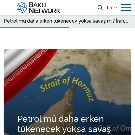
TR
Petrol mü daha erken tükenecek yoksa savaş mı? İran, ABD Başkanı Trump'ı enerji tuzağına nasıl düşürüyor?
Petrol mü daha erken
tükenecek yoksa savaş