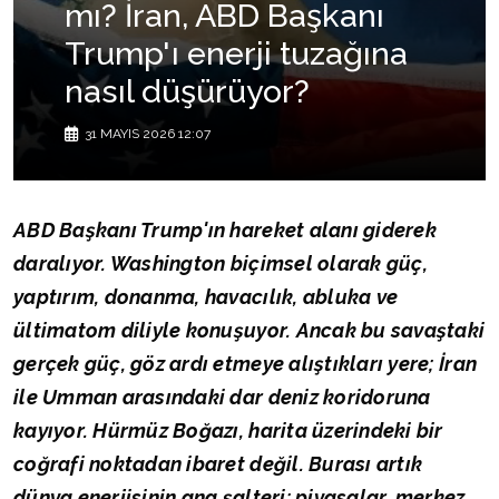
mı? İran, ABD Başkanı
Trump'ı enerji tuzağına
nasıl düşürüyor?
31 MAYIS 2026 12:07
ABD Başkanı Trump'ın hareket alanı giderek
daralıyor. Washington biçimsel olarak güç,
yaptırım, donanma, havacılık, abluka ve
ültimatom diliyle konuşuyor. Ancak bu savaştaki
gerçek güç, göz ardı etmeye alıştıkları yere; İran
ile Umman arasındaki dar deniz koridoruna
kayıyor. Hürmüz Boğazı, harita üzerindeki bir
coğrafi noktadan ibaret değil. Burası artık
dünya enerjisinin ana şalteri; piyasalar, merkez