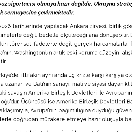
nsuz sigortacısı olmaya hazır değildir; Ukrayna strat
itik sermayesine çevirmektedir.
2026 tarihlerinde yapılacak Ankara zirvesi, birlik gös
imelerle değil, bedelle ölçüleceği ana dönüşebilir. Bil
şkin törensel ifadelerle değil; gerçek harcamalarla, 
upa’nın, Washington’un artık eski koruma düzeyini alı
ir.
ürkiye’de, ittifakın aynı anda üç krizle karşı karşıya o
a uzanan ve Batı’nın sanayi, mali ve siyasi dayanıklı
fındaki savaşın Amerika Birleşik Devletleri ile Avrupa’
ğu’dur. Üçüncüsü ise Amerika Birleşik Devletleri B
laşımıyla, Avrupa’nın bağımlılığına duyduğu güvensiz
plerle doğrudan müzakere etmeye hazır oluşuyla bağla