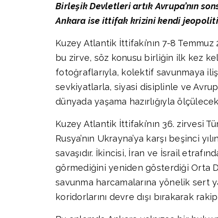
Birleşik Devletleri artık Avrupa’nın so
Ankara ise ittifak krizini kendi jeopol
Kuzey Atlantik İttifakı’nın 7-8 Temmuz 
bu zirve, söz konusu birliğin ilk kez kel
fotoğraflarıyla, kolektif savunmaya ili
sevkiyatlarla, siyasi disiplinle ve Avr
dünyada yaşama hazırlığıyla ölçülecekt
Kuzey Atlantik İttifakı’nın 36. zirvesi T
Rusya’nın Ukrayna’ya karşı beşinci yılın
savaşıdır. İkincisi, İran ve İsrail etra
görmediğini yeniden gösterdiği Orta Do
savunma harcamalarına yönelik sert yak
koridorlarını devre dışı bırakarak raki