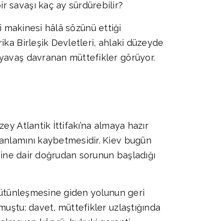
r savaşı kaç ay sürdürebilir?
ri makinesi hâlâ sözünü ettiği
ika Birleşik Devletleri, ahlaki düzeyde
 yavaş davranan müttefikler görüyor.
ey Atlantik İttifakı’na almaya hazır
 anlamını kaybetmesidir. Kiev bugün
iğine dair doğrudan sorunun başladığı
 bütünleşmesine giden yolunun geri
muştu: davet, müttefikler uzlaştığında