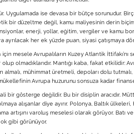
r. Uygulamada ise devasa bir bütçe sorunudur. Birço
k bir düzeltme değil, kamu maliyesinin derin biçim
siyonlar, enerji, yollar, eğitim, vergiler ve kamu bo
a ayrılacak her ek yüzde puan, siyasi çatışmaya dö
çin mesele Avrupalıların Kuzey Atlantik İttifakı’nı 
lup olmadıklarıdır. Mantığı kaba, fakat etkilidir: A
ın almalı, mühimmat üretmeli, depoları dolu tutmalı
 mükellefinin Avrupa huzurunu sonsuza kadar finans
 bir gösterge değildir. Bu bir disiplin aracıdır. Mütt
olmaya alışanlar diye ayırır. Polonya, Baltık ülkeler
ma artışını varoluş meselesi olarak görüyor. Batı ve
şok gibi görünüyor.