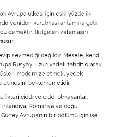
k Avrupa ülkesi için eski yüzde iki
de yeniden kurulması anlamına gelir.
rcu demektir. Bütçeleri zaten aşırı
nüşür.
sevip sevmediği değildir. Mesele, kendi
vrupa Rusya’yı uzun vadeli tehdit olarak
, üsleri modernize etmeli, yedek
e etmesini beklememelidir.
efikleri ciddi ve ciddi olmayanlar,
i, Finlandiya, Romanya ve doğu
 Güney Avrupa’nın bir bölümü için ise