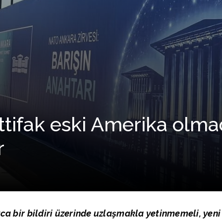
ittifak eski Amerika olm
r
ızca bir bildiri üzerinde uzlaşmakla yetinmemeli, yen