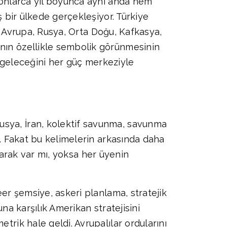
, onlarca yıl boyunca aynı anda hem
ş bir ülkede gerçekleşiyor. Türkiye
il; Avrupa, Rusya, Orta Doğu, Kafkasya,
anın özellikle sembolik görünmesinin
k, geleceğini her güç merkeziyle
usya, İran, kolektif savunma, savunma
ı. Fakat bu kelimelerin arkasında daha
 olarak var mı, yoksa her üyenin
eer şemsiye, askeri planlama, stratejik
una karşılık Amerikan stratejisini
trik hale geldi. Avrupalılar ordularını