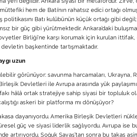
 yeri değildir. Ankara siyasi bir metafordur. Zirve
 müttefiki hem de Batı’nın rahatsız edici ortağı olmu
dış politikasını Batı kulübünün küçük ortağı gibi değ
sız bir güç gibi yürütmektedir. Ankara’daki buluşm
ovyetler Birliği’ne karşı korumak için kurulan ittifa
r devletin başkentinde tartışmaktadır.
kaygı uzun
lebilir görünüyor: savunma harcamaları, Ukrayna, R
 Birleşik Devletleri ile Avrupa arasında yük paylaşım
ttifakı hâlâ ortak stratejiye sahip siyasi bir topluluk
 çalıştığı askeri bir platforma mı dönüşüyor?
takasa dayanıyordu. Amerika Birleşik Devletleri nükl
küresel güç ve siyasi liderlik sağlıyordu. Avrupa ise b
de artırıyordu. Soğuk Savaş’tan sonra bu takas asime