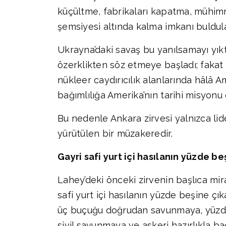
küçültme, fabrikaları kapatma, mühim
şemsiyesi altında kalma imkanı buldula
Ukrayna’daki savaş bu yanılsamayı yıktı
özerklikten söz etmeye başladı; fakat i
nükleer caydırıcılık alanlarında hâlâ 
bağımlılığa Amerika’nın tarihi misyonu
Bu nedenle Ankara zirvesi yalnızca lide
yürütülen bir müzakeredir.
Gayri safi yurt içi hasılanın yüzde b
Lahey’deki önceki zirvenin başlıca mir
safi yurt içi hasılanın yüzde beşine çık
üç buçuğu doğrudan savunmaya, yüzde bir
sivil savunmaya ve askeri hazırlıkla bağ