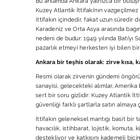
Bu anlamda Ankara yalnızca bir buluşma
Kuzey Atlantik İttifakı’nın vazgeçilmez
ittifakın içindedir, fakat uzun süredir 
Karadeniz ve Orta Asya arasında bağım
nedeni de budur: 1949 yılında Batı’yı S
pazarlık etmeyi herkesten iyi bilen bi
Ankara bir teşhis olarak: zirve kısa, 
Resmi olarak zirvenin gündemi öngörü
sanayisi, gelecekteki alımlar, Amerika
sert bir soru gizlidir: Kuzey Atlantik İ
güvenliği farklı şartlarla satın almaya
İttifakın geleneksel mantığı basit bir 
havacılık, istihbarat, lojistik, komuta, 
destekliyor ve katkısını kademeli biçim