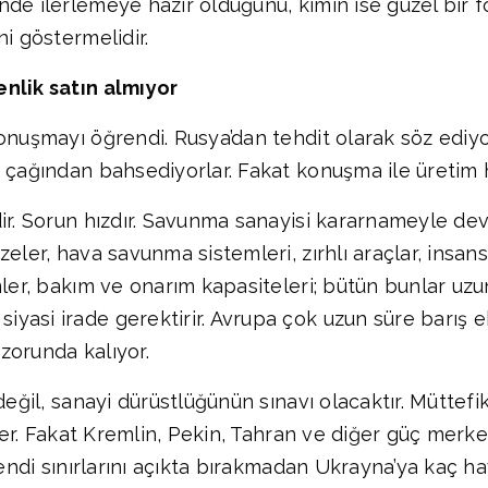
nde ilerlemeye hazır olduğunu, kimin ise güzel bir 
i göstermelidir.
enlik satın almıyor
konuşmayı öğrendi. Rusya’dan tehdit olarak söz ediy
 çağından bahsediyorlar. Fakat konuşma ile üretim 
dir. Sorun hızdır. Savunma sanayisi kararnameyle de
eler, hava savunma sistemleri, zırhlı araçlar, insansı
mler, bakım ve onarım kapasiteleri; bütün bunlar uzu
yasi irade gerektirir. Avrupa çok uzun süre barış e
zorunda kalıyor.
 değil, sanayi dürüstlüğünün sınavı olacaktır. Mütte
rler. Fakat Kremlin, Pekin, Tahran ve diğer güç merkez
Kendi sınırlarını açıkta bırakmadan Ukrayna’ya kaç h