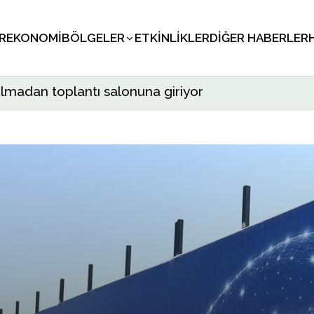
R
EKONOMI
BÖLGELER
ETKINLIKLER
DIĞER HABERLER
 olmadan toplantı salonuna giriyor