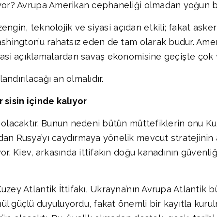
ıyor? Avrupa Amerikan cephaneliği olmadan yoğun bi
 zengin, teknolojik ve siyasi açıdan etkili; fakat aske
ashington’u rahatsız eden de tam olarak budur. Amer
iyasi açıklamalardan savaş ekonomisine geçişte çok
ndırılacağı an olmalıdır.
 sisin içinde kalıyor
 olacaktır. Bunun nedeni bütün müttefiklerin onu Kuz
dan Rusya’yı caydırmaya yönelik mevcut stratejinin
yor. Kiev, arkasında ittifakın doğu kanadının güvenl
uzey Atlantik İttifakı, Ukrayna’nın Avrupa Atlantik
l güçlü duyuluyordu, fakat önemli bir kayıtla kurul