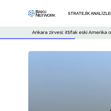
STRATEJIK ANALIZLE
Ankara zirvesi: ittifak eski Amerika