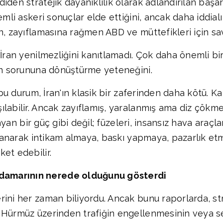
den stratejik dayanıklılık olarak adlandırılan başarıy
mli askeri sonuçlar elde ettiğini, ancak daha iddialı
n, zayıflamasına rağmen ABD ve müttefikleri için sav
İran yenilmezliğini kanıtlamadı. Çok daha önemli bir 
nın sorununa dönüştürme yeteneğini.
n bu durum, İran'ın klasik bir zaferinden daha kötü. 
labilir. Ancak zayıflamış, yaralanmış ama diz çökmem
rayan bir güç gibi değil; füzeleri, insansız hava araçla
kullanarak intikam almaya, baskı yapmaya, pazarlık 
et edebilir.
damarının nerede olduğunu gösterdi
rini her zaman biliyordu. Ancak bunu raporlarda, st
 Hürmüz üzerinden trafiğin engellenmesinin veya se