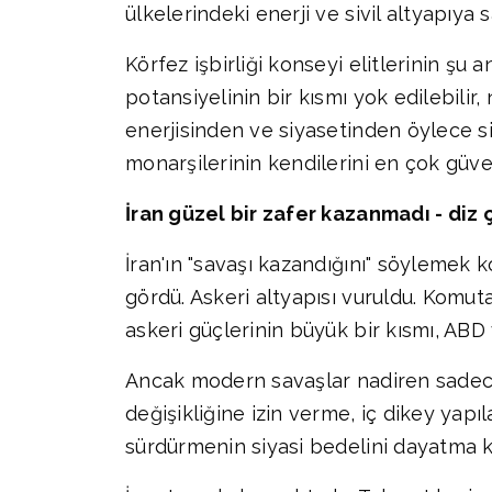
ülkelerindeki enerji ve sivil altyapıya 
Körfez işbirliği konseyi elitlerinin şu a
potansiyelinin bir kısmı yok edilebilir
enerjisinden ve siyasetinden öylece sil
monarşilerinin kendilerini en çok güven
İran güzel bir zafer kazanmadı - diz
İran'ın "savaşı kazandığını" söylemek
gördü. Askeri altyapısı vuruldu. Komuta 
askeri güçlerinin büyük bir kısmı, ABD v
Ancak modern savaşlar nadiren sadece y
değişikliğine izin verme, iç dikey ya
sürdürmenin siyasi bedelini dayatma ka