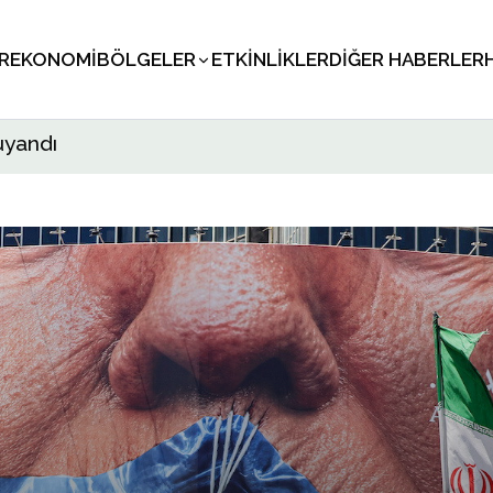
R
EKONOMI
BÖLGELER
ETKINLIKLER
DIĞER HABERLER
uyandı