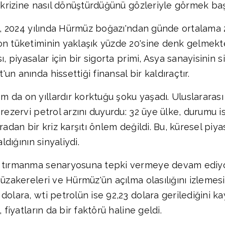
i krizine nasıl dönüştürdüğünü gözleriyle görmek baş
re, 2024 yılında Hürmüz boğazı'ndan günde ortalama 
on tüketiminin yaklaşık yüzde 20'sine denk gelmekte
, piyasalar için bir sigorta primi, Asya sanayisinin s
n anında hissettiği finansal bir kaldıraçtır.
da on yıllardır korktuğu şoku yaşadı. Uluslararası e
 rezervi petrol arzını duyurdu: 32 üye ülke, durumu 
adan bir kriz karşıtı önlem değildi. Bu, küresel piya
ldığının sinyaliydi.
r tırmanma senaryosuna tepki vermeye devam ediyor
müzakereleri ve Hürmüz'ün açılma olasılığını izleme
olara, wti petrolün ise 92,23 dolara gerilediğini kay
 fiyatların da bir faktörü haline geldi.