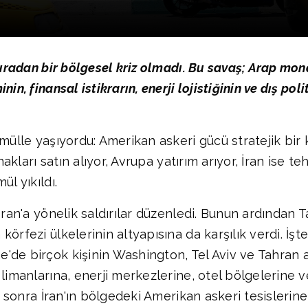
sıradan bir bölgesel kriz olmadı. Bu savaş; Arap monar
n, finansal istikrarın, enerji lojistiğinin ve dış poli
mülle yaşıyordu: Amerikan askeri gücü stratejik bir k
nakları satın alıyor, Avrupa yatırım arıyor, İran ise te
l yıkıldı.
İran'a yönelik saldırılar düzenledi. Bunun ardından 
örfezi ülkelerinin altyapısına da karşılık verdi. İşte
'de birçok kişinin Washington, Tel Aviv ve Tahran 
limanlarına, enerji merkezlerine, otel bölgelerine ve 
n sonra İran'ın bölgedeki Amerikan askeri tesislerine, 