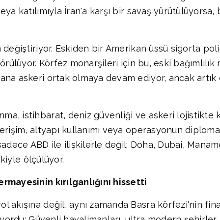
ya katılımıyla İran'a karşı bir savaş yürütülüyorsa, 
değiştiriyor. Eskiden bir Amerikan üssü sigorta poliç
örülüyor. Körfez monarşileri için bu, eski bağımlılık
ana askeri ortak olmaya devam ediyor, ancak artık o
, istihbarat, deniz güvenliği ve askeri lojistikte 
 erişim, altyapı kullanımı veya operasyonun diploma
sadece ABD ile ilişkilerle değil; Doha, Dubai, Mana
skiyle ölçülüyor.
rmayesinin kırılganlığını hissetti
 akışına değil, aynı zamanda Basra körfezi'nin finan
ıyordu: Güvenli havalimanları, ultra modern şehirler, 