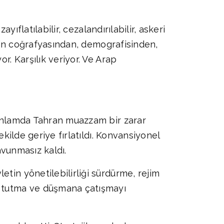
yıflatılabilir, cezalandırılabilir, askeri
genin coğrafyasından, demografisinden,
r. Karşılık veriyor. Ve Arap
i anlamda Tahran muazzam bir zarar
ekilde geriye fırlatıldı. Konvansiyonel
avunmasız kaldı.
tin yönetilebilirliği sürdürme, rejim
de tutma ve düşmana çatışmayı