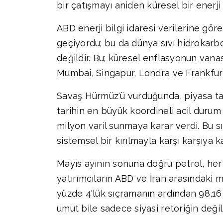
bir çatışmayı aniden küresel bir enerj
ABD enerji bilgi idaresi verilerine gö
geçiyordu; bu da dünya sıvı hidrokarb
değildir. Bu; küresel enflasyonun vanası
Mumbai, Singapur, Londra ve Frankfurt'u
Savaş Hürmüz'ü vurduğunda, piyasa tam 
tarihin en büyük koordineli acil durum
milyon varil sunmaya karar verdi. Bu sır
sistemsel bir kırılmayla karşı karşıya ka
Mayıs ayının sonuna doğru petrol, he
yatırımcıların ABD ve İran arasındaki 
yüzde 4'lük sıçramanın ardından 98,16 d
umut bile sadece siyasi retoriğin değil,