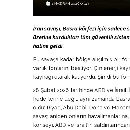
4 HAZIRAN 2026 09:49
İran savaşı, Basra körfezi için sadece 
üzerine kurdukları tüm güvenlik sistemini
haline geldi.
Bu savaşa kadar bölge alışılmış bir for
varlık fonlarını besliyor, Çin enerji kay
kaynağı olarak kalıyordu. Şimdi bu formü
28 Şubat 2026 tarihinde ABD ve İsrail, 
hedeflerine değil, aynı zamanda Basra k
oldu: Riyad, Abu Dabi, Doha ve Maname
savaş; aniden onların havalimanlarına, 
konseyi, ABD ve İsrail'in saldırılarında