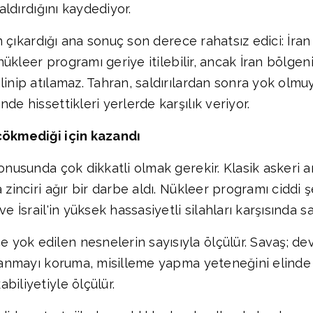
saldırdığını kaydediyor.
n çıkardığı ana sonuç son derece rahatsız edici: İran za
, nükleer programı geriye itilebilir, ancak İran böl
inip atılamaz. Tahran, saldırılardan sonra yok olmuyo
de hissettikleri yerlerde karşılık veriyor.
 çökmediği için kazandı
 konusunda çok dikkatli olmak gerekir. Klasik asker
zinciri ağır bir darbe aldı. Nükleer programı ciddi ş
e İsrail'in yüksek hassasiyetli silahları karşısında s
ok edilen nesnelerin sayısıyla ölçülür. Savaş; devle
pılanmayı koruma, misilleme yapma yeteneğini elin
biliyetiyle ölçülür.