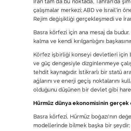
İran tam da bu noktada, Tahran'da şimdi
çalışmalar merkezi; ABD ve İsrail'in öne
Rejim değişikliği gerçekleşmedi ve İra
Basra körfezi için ana mesaj da budur. 
kalma ve kendi kırılganlığını başkası
Körfez işbirliği konseyi devletleri içi
ve güç dengesiyle dizginlenmeye çalışı
tehdit kaynağıdır. İstikrarlı bir statü a
ağlarını ve enerji geçiş noktalarını 
olduğunu düşünen bir devlet gibi harek
Hürmüz dünya ekonomisinin gerçek 
Basra körfezi, Hürmüz boğazı'nın değe
modellerinde bilmek başka bir şeydir;