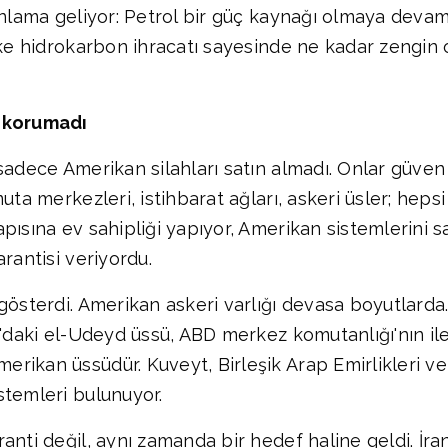
 anlama geliyor: Petrol bir güç kaynağı olmaya deva
lke hidrokarbon ihracatı sayesinde ne kadar zengin o
i korumadı
sadece Amerikan silahları satın almadı. Onlar güven 
uta merkezleri, istihbarat ağları, askeri üsler; heps
ısına ev sahipliği yapıyor, Amerikan sistemlerini sat
rantisi veriyordu.
gösterdi. Amerikan askeri varlığı devasa boyutlarda
r'daki el-Udeyd üssü, ABD merkez komutanlığı'nın ile
rikan üssüdür. Kuveyt, Birleşik Arap Emirlikleri ve
stemleri bulunuyor.
anti değil, aynı zamanda bir hedef haline geldi. İra