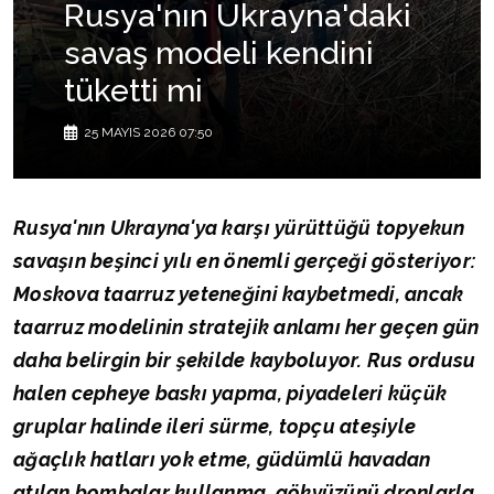
Rusya'nın Ukrayna'daki
savaş modeli kendini
tüketti mi
25 MAYIS 2026 07:50
Rusya'nın Ukrayna'ya karşı yürüttüğü topyekun
savaşın beşinci yılı en önemli gerçeği gösteriyor:
Moskova taarruz yeteneğini kaybetmedi, ancak
taarruz modelinin stratejik anlamı her geçen gün
daha belirgin bir şekilde kayboluyor. Rus ordusu
halen cepheye baskı yapma, piyadeleri küçük
gruplar halinde ileri sürme, topçu ateşiyle
ağaçlık hatları yok etme, güdümlü havadan
atılan bombalar kullanma, gökyüzünü dronlarla