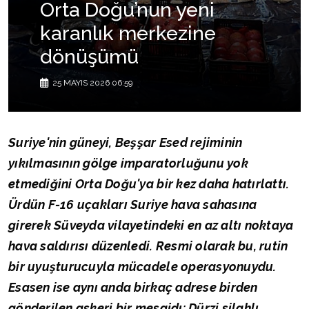
Orta Doğu’nun yeni
karanlık merkezine
dönüşümü
25 MAYIS 2026 06:59
Suriye'nin güneyi, Beşşar Esed rejiminin
yıkılmasının gölge imparatorluğunu yok
etmediğini Orta Doğu'ya bir kez daha hatırlattı.
Ürdün F-16 uçakları Suriye hava sahasına
girerek Süveyda vilayetindeki en az altı noktaya
hava saldırısı düzenledi. Resmi olarak bu, rutin
bir uyuşturucuyla mücadele operasyonuydu.
Esasen ise aynı anda birkaç adrese birden
gönderilen askeri bir mesajdı: Dürzi silahlı