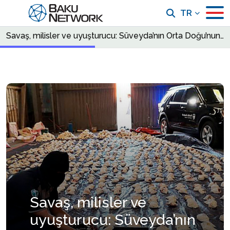
TR
Savaş, milisler ve uyuşturucu: Süveyda’nın Orta Doğu’nun yeni karanlık merkezine dönüşümü
Savaş, milisler ve
uyuşturucu: Süveyda’nın