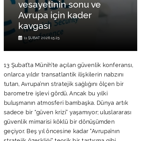
vesayetinin sonu ve
Avrupa için kader
kavgası
11 ŞUBAT 2026 15:25
13 Şubat’ta Münih’te açılan güvenlik konferansı,
onlarca yıldır transatlantik ilişkilerin nabzını
tutan, Avrupa’nın stratejik sağlığını ölçen bir
barometre işlevi gördü. Ancak bu yılki
buluşmanın atmosferi bambaşka. Dünya artık
sadece bir “güven krizi” yaşamıyor; uluslararası
güvenlik mimarisi köklü bir dönüşümden
geçiyor. Beş yıl öncesine kadar “Avrupa’nın
stratejik özerkliği” teorik bir tartışma gibi