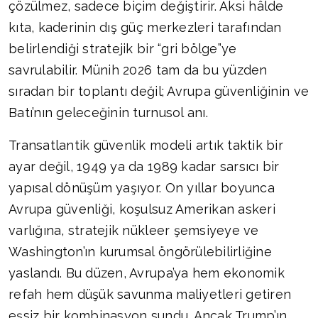
çözülmez, sadece biçim değiştirir. Aksi hâlde
kıta, kaderinin dış güç merkezleri tarafından
belirlendiği stratejik bir “gri bölge”ye
savrulabilir. Münih 2026 tam da bu yüzden
sıradan bir toplantı değil; Avrupa güvenliğinin ve
Batı’nın geleceğinin turnusol anı.
Transatlantik güvenlik modeli artık taktik bir
ayar değil, 1949 ya da 1989 kadar sarsıcı bir
yapısal dönüşüm yaşıyor. On yıllar boyunca
Avrupa güvenliği, koşulsuz Amerikan askeri
varlığına, stratejik nükleer şemsiyeye ve
Washington’ın kurumsal öngörülebilirliğine
yaslandı. Bu düzen, Avrupa’ya hem ekonomik
refah hem düşük savunma maliyetleri getiren
eşsiz bir kombinasyon sundu. Ancak Trump’ın