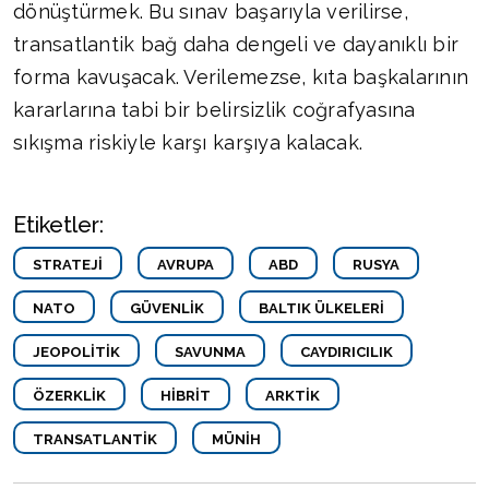
dönüştürmek. Bu sınav başarıyla verilirse,
transatlantik bağ daha dengeli ve dayanıklı bir
forma kavuşacak. Verilemezse, kıta başkalarının
kararlarına tabi bir belirsizlik coğrafyasına
sıkışma riskiyle karşı karşıya kalacak.
Etiketler:
STRATEJI
AVRUPA
ABD
RUSYA
NATO
GÜVENLIK
BALTIK ÜLKELERI
JEOPOLITIK
SAVUNMA
CAYDIRICILIK
ÖZERKLIK
HIBRIT
ARKTIK
TRANSATLANTIK
MÜNIH