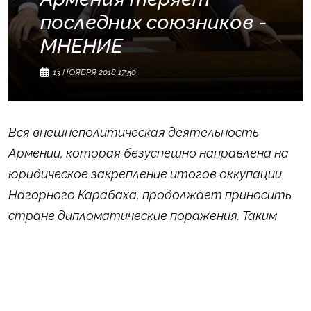
последних союзников -
МНЕНИЕ
13 НОЯБРЯ 2018 17:50
Вся внешнеполитическая деятельность
Армении, которая безуспешно направлена на
юридическое закрепление итогов оккупации
Нагорного Карабаха, продолжает приносить
стране дипломатические поражения. Таким
мнением с
Oxu.Az
поделился руководитель
экспертного совета Baku Network,
азербайджанский политолог, доктор
философии
Эльхан Алескеров.
По его словам,