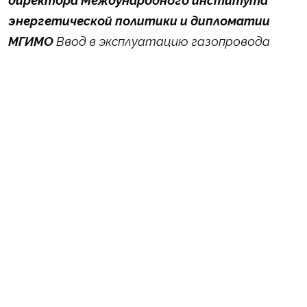
директора Международного института
энергетической политики и дипломатии
МГИМО
Ввод в эксплуатацию газопровода
Турецкий поток решает две задачи стоящие
перед Средиземноморским регионом: 1.
Обеспечение растущей потребности в
поставках газа турецким потребителям, 2.
Создание маршрута для удовлетворения нужд
Южной и Юго-Восточной Европы в данном виде
энергетического ресурса. В апреле 2018 года
завершилось строительство морского
участка первой ветки газопровода,
решающего задачи обеспечения нужд Турции.
Каждая ветка газопровода "Турецкий поток"
имеет проектную мощность до 15,75 млрд.