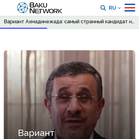
RU
Вариант Ахмадинежада: cамый странный кандидат на спасение Ирана
Вариант