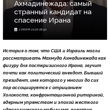
Ахмадинежада: cамый
странный кандидат на
спасение Ирана
2 ИЮНЯ 2026 08:50
История о том, что США и Израиль могли
рассматривать Махмуда Ахмадинежада как
фигуру для посткризисного Ирана, звучит
почти как политический анекдот. Бывший
президент, имя которого у многих до сих
пор ассоциируется с отрицанием
Холокоста, конфронтационной риторикой,
ядерным упрямством и эпохой жесткого
идеологического мобилизма, внезапно