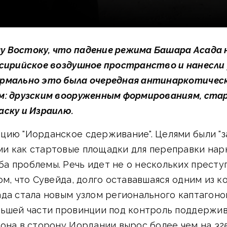
у Востоку, что падение режима Башара Асада 
 сирийское воздушное пространство и нанесли
рмально это была очередная антинаркотическа
ам: друзским вооруженным формированиям, ста
аску и Израилю.
ию "Иорданское сдерживание". Целями были "за
и как стартовые площадки для переправки нарк
а проблемы. Речь идет не о нескольких престу
ом, что Сувейда, долго остававшаяся одним из 
да стала новым узлом регионального каптагоно
льшей части провинции под контроль поддержи
она в сторону Иордании вырос более чем на 325