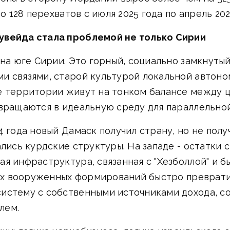
о 128 перехватов с июля 2025 года по апрель 202
увейда стала проблемой не только Сирии
 на юге Сирии. Это горный, социально замкнуты
и связями, старой культурой локальной автон
е территории живут на тонком балансе между 
вращаются в идеальную среду для параллельной
4 года новый Дамаск получил страну, но не пол
лись курдские структуры. На западе - остатки с
я инфраструктура, связанная с "Хезболлой" и б
ких вооруженных формирований быстро преврати
истему с собственными источниками дохода, с
лем.