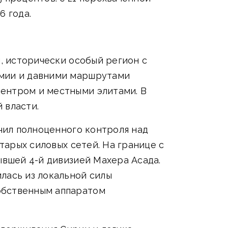
6 года.
й, исторически особый регион с
омии и давними маршрутами
центром и местными элитами. В
 власти.
учил полноценного контроля над
тарых силовых сетей. На границе с
ывшей 4-й дивизией Махера Асада.
лась из локальной силы
обственным аппаратом