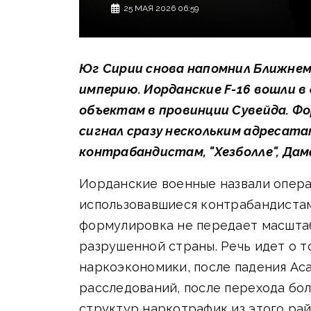
25 МАЯ 2026 06:59
Юг Сирии снова напомнил Ближнем
империю. Иорданские F-16 вошли в
объектам в провинции Сувейда. Фо
сигнал сразу нескольким адресат
контрабандистам, "Хезболле", Дам
Иорданские военные назвали операц
использовавшиеся контрабандистам
формулировка не передает масштаб
разрушенной страны. Речь идет о т
наркоэкономики, после падения Аса
расследований, после перехода бо
структур наркотрафик из этого рай