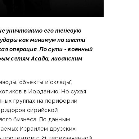
не уничтожило его теневую
 удары как минимум по шести
я операция. По сути - военный
рым сетям Асада, ливанским
воды, объекты и склады",
отиков в Иорданию. Но сухая
пных группах на периферии
коридоров сирийской
вого бизнеса. По данным
ваемых Израилем друзских
 процентов: с 21 перехваченной