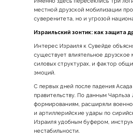
Именно здесь пересеклись три логи
местной друзской мобилизации про
суверенитета, но и угрозой национ
Израильский зонтик: как защита д
Интерес Израиля к Сувейде объясня
существует влиятельное друзское 
силовых структурах, и фактор общ
эмоций.
С первых дней после падения Асад
правительству. По данным Чарльза
формированиям, расширяли военно
и артиллерийские удары по сирийс
Израиля удобным буфером, инструм
нестабильности.