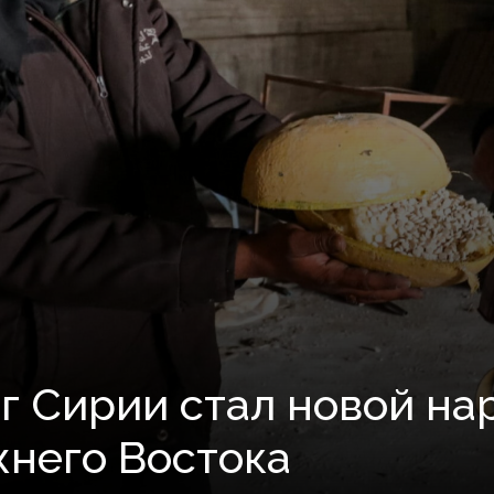
юг Сирии стал новой на
него Востока