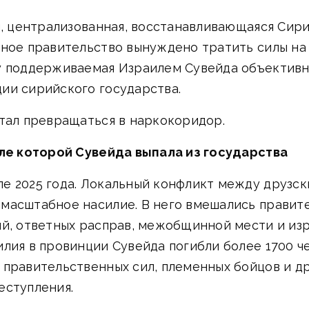
я, централизованная, восстанавливающаяся Сир
ное правительство вынуждено тратить силы на 
му поддерживаемая Израилем Сувейда объектив
ии сирийского государства.
стал превращаться в наркокоридор.
сле которой Сувейда выпала из государства
е 2025 года. Локальный конфликт между друзс
масштабное насилие. В него вмешались правите
ий, ответных расправ, межобщинной мести и из
лия в провинции Сувейда погибли более 1700 че
 правительственных сил, племенных бойцов и д
еступления.