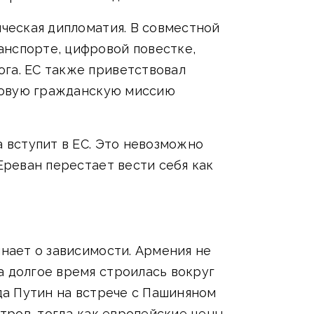
ическая дипломатия. В совместной
анспорте, цифровой повестке,
ога. ЕС также приветствовал
 новую гражданскую миссию
а вступит в ЕС. Это невозможно
Ереван перестает вести себя как
инает о зависимости. Армения не
а долгое время строилась вокруг
ода Путин на встрече с Пашиняном
тров, тогда как европейские цены,