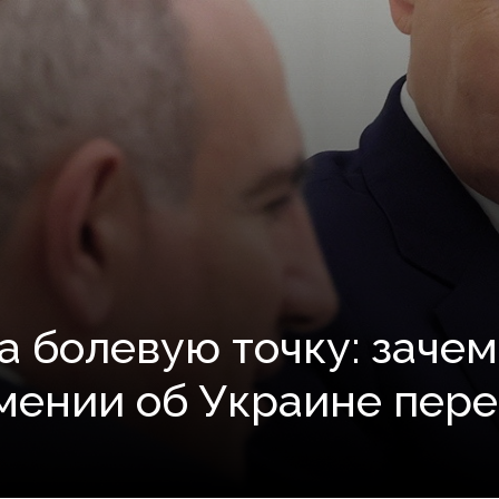
а болевую точку: заче
мении об Украине пер