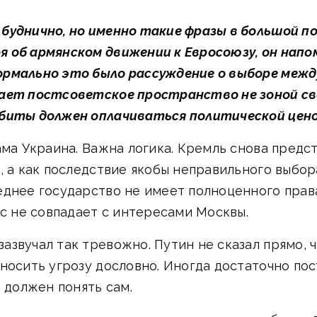
буднично, но именно такие фразы в большой п
 об армянском движении к Евросоюзу, он напом
рмально это было рассуждение о выборе между 
тает постсоветское пространство не зоной св
рбиты должен оплачиваться политической цено
ама Украина. Важна логика. Кремль снова пред
, а как последствие якобы неправильного выбор
еднее государство не имеет полноценного прав
рс не совпадает с интересами Москвы.
азвучал так тревожно. Путин не сказал прямо, 
носить угрозу дословно. Иногда достаточно пос
т должен понять сам.