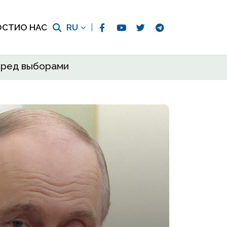
ОСТИ
О НАС
RU
еред выборами