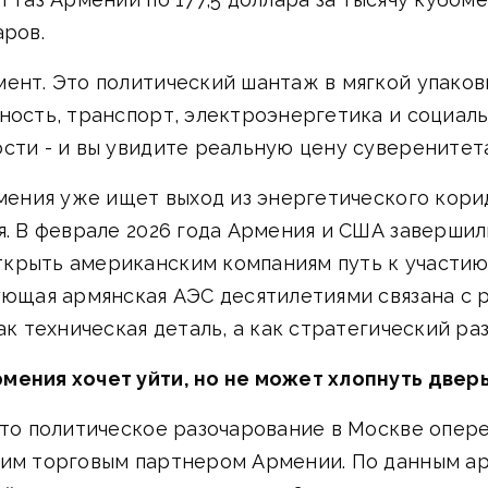
аров.
ент. Это политический шантаж в мягкой упаков
ность, транспорт, электроэнергетика и социальн
сти - и вы увидите реальную цену суверенитета
рмения уже ищет выход из энергетического кори
я. В феврале 2026 года Армения и США заверши
крыть американским компаниям путь к участию 
ующая армянская АЭС десятилетиями связана с 
ак техническая деталь, а как стратегический ра
мения хочет уйти, но не может хлопнуть двер
 что политическое разочарование в Москве опе
шим торговым партнером Армении. По данным ар