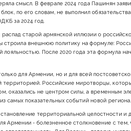
еряла смысл. В феврале 2024 года Пашинян заяв
лок, по его словам, не выполнил обязательства
ДКБ за 2024 год.
о распад старой армянской иллюзии о российск
ы строила внешнюю политику на формуле: Росси
й лояльностью. После 2020 года эта формула нач
олько для Армении, но и для всей постсоветск
й территорией. Российские миротворцы, котор
ом, оказались не центром силы, а временным эл
м из самых показательных событий новой регион
сстановление территориальной целостности и 
ля Армении - болезненное столкновение с тем, 