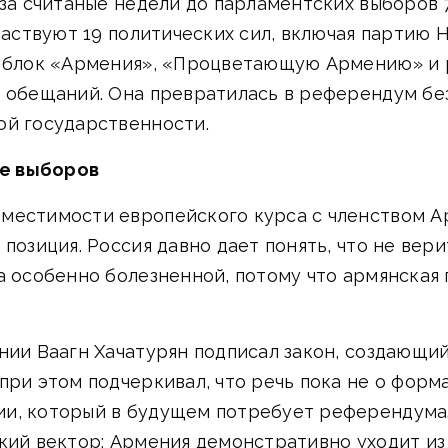
 за считаные недели до парламентских выборов 
участвуют 19 политических сил, включая парти
, блок «Армения», «Процветающую Армению» и р
 обещаний. Она превратилась в референдум без
ой государственности.
е выборов
местимости европейского курса с членством А
позиция. Россия давно дает понять, что не вер
а особенно болезненной, потому что армянская
нии Ваагн Хачатурян подписал закон, создающий
ри этом подчеркивал, что речь пока не о форма
и, который в будущем потребует референдума.
кий вектор: Армения демонстративно уходит из