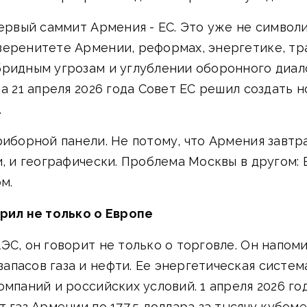
первый саммит Армения - ЕС. Это уже не символ
веренитете Армении, реформах, энергетике, тр
бридным угрозам и углублении оборонного диал
 а 21 апреля 2026 года Совет ЕС решил создать
.
риборной панели. Не потому, что Армения завтр
и, и географически. Проблема Москвы в другом: 
м.
орил не только о Европе
ЭС, он говорит не только о торговле. Он напом
пасов газа и нефти. Ее энергетическая систем
омпаний и российских условий. 1 апреля 2026 г
 газ Армении по 177,5 доллара за тысячу кубоме