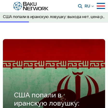
RU
США попали в иранскую ловушку: выхода нет, цена растет, война затягивается
США попали в
иранскую ловушку: