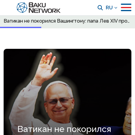
RU
Ватикан не покорился Вашингтону: папа Лев XIV против военной доктрины Трампа
Ватикан не покорился