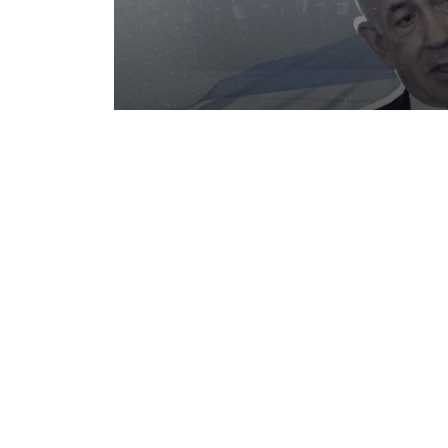
После падения
стратегий Из
7 ЯНВАРЯ 2026 10:28
Является ли возобновление сирийс
напротив, формой институционализ
как легитимирующий инструмент пе