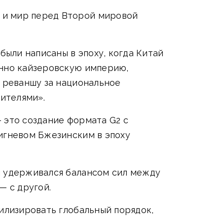
 и мир перед Второй мировой
были написаны в эпоху, когда Китай
енно кайзеровскую империю,
к реваншу за национальное
дителями».
 это создание формата G2 с
игневом Бжезинским в эпоху
н удерживался балансом сил между
 с другой.
билизировать глобальный порядок,