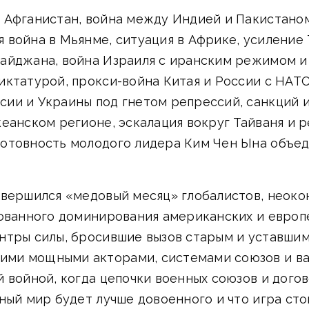
 Афганистан, война между Индией и Пакистаном
 война в Мьянме, ситуация в Африке, усиление
айджана, война Израиля с иранским режимом и
иктатурой, прокси-война Китая и России с НАТ
ии и Украины под гнетом репрессий, санкций и
еанском регионе, эскалация вокруг Тайваня и 
отовность молодого лидера Ким Чен Ына объед
авершился «медовый месяц» глобалистов, неок
ованного доминирования американских и европе
нтры силы, бросившие вызов старым и уставшим
ми мощными акторами, системами союзов и вас
 войной, когда цепочки военных союзов и догов
ный мир будет лучше довоенного и что игра стои