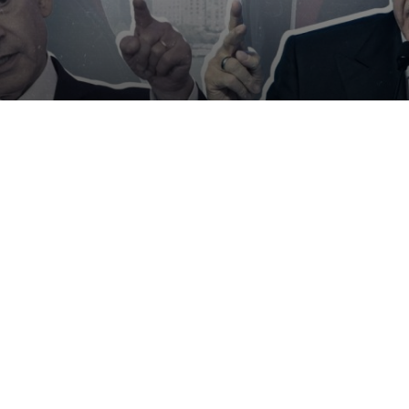
 Асада: Сирия как поле
раиля и Турции
ко-израильского переговорного трека попыткой
ации нового регионального соперничества, в к
рераспределения влияния, а Сирия превращает