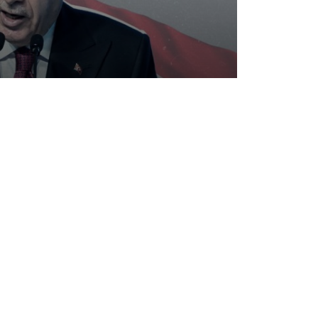
 боя
 деэскалации конфликта или,
отором безопасность используется
ся в пространство столкновения