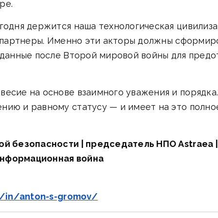
ре.
егодня держится наша технологическая цивилиз
о партнеры. Именно эти акторы должны сформир
озданные после Второй мировой войны для пред
есие на основе взаимного уважения и порядка.
нию и равному статусу — и имеет на это полное
ой безопасности | председатель НПО Astraea 
информационная война
m/in/anton-s-gromov/