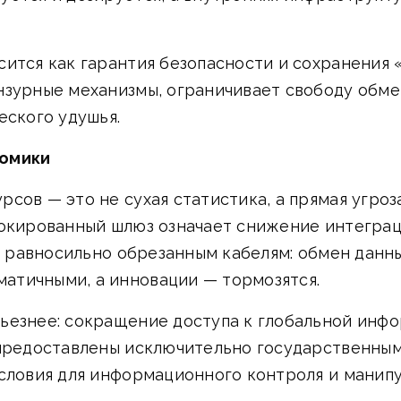
ится как гарантия безопасности и сохранения 
нзурные механизмы, ограничивает свободу обме
еского удушья.
номики
сов — это не сухая статистика, а прямая угро
локированный шлюз означает снижение интегра
то равносильно обрезанным кабелям: обмен дан
атичными, а инновации — тормозятся.
рьезнее: сокращение доступа к глобальной ин
 предоставлены исключительно государственны
условия для информационного контроля и манип