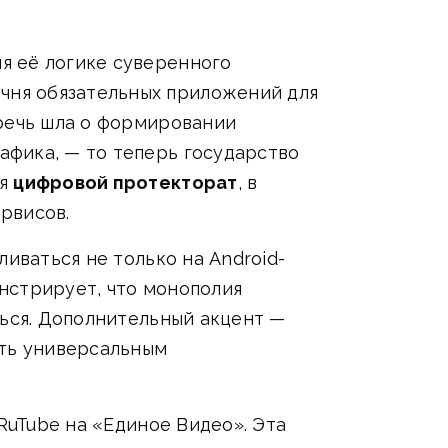
я её логике суверенного
чня обязательных приложений для
 речь шла о формировании
афика, — то теперь государство
ая
цифровой протекторат
, в
рвисов.
иваться не только на Android-
онстрирует, что монополия
ться. Дополнительный акцент —
ать универсальным
RuTube на «Единое Видео». Эта