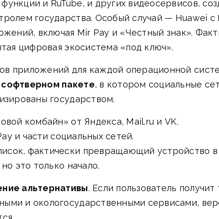
ункции и RuTube, и других видеосервисов, соз
тролем государства. Особый случай — Huawei с 
ожений, включая Mir Pay и «Честный знак». Фак
ытая цифровая экосистема «под ключ».
ов приложений для каждой операционной систе
 софтверном пакете
, в котором социальные се
тизированы государством.
вой комбайн» от Яндекса, Mail.ru и VK.
Pay и части социальных сетей.
исок, фактически превращающий устройство в 
но это только начало.
ение альтернативы
. Если пользователь получит
ыми и окологосударственными сервисами, вероя
ся.