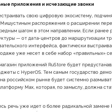
ьные приложения и исчезающие звонки
страивать свою цифровую экосистему, подчиня
 Мишустиным распоряжения о расширении пере
ередным шагом в этом направлении. Если ранее
ктуры — от дата-центров до маршрутизации тр
вательского интерфейса, фактически выстраив
одаже уже несет в себе набор «правильных» се
 магазин приложений RuStore будет предустанавл
и гаджеты с HyperOS. Тем самым государство дем
y на российском рынке будет системно размыва
латформу Max, которая, по замыслу, должна ст
десь речь уже идет о более радикальной замене 