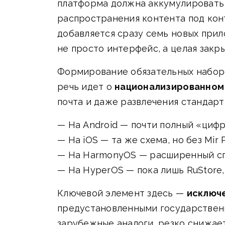
платформа должна аккумулировать ф
распространения контента под кон
добавляется сразу семь новых прил
не просто интерфейс, а целая закр
Формирование обязательных набор
речь идет о
национализированном
почта и даже развлечения стандар
— На Android — почти полный «цифро
— На iOS — та же схема, но без Mir 
— На HarmonyOS — расширенный сп
— На HyperOS — пока лишь RuStore, 
Ключевой элемент здесь —
исключ
предустановленными государственн
зарубежные аналоги, резко снижает