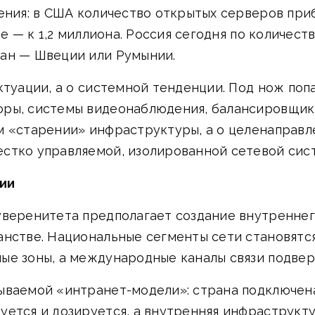
ения: в США количество открытых серверов при
ае — к 1,2 миллиона. Россия сегодня по количе
ан — Швеции или Румынии.
ктуации, а о системной тенденции. Под нож поп
ры, системы видеонаблюдения, балансировщики
м «старении» инфраструктуры, а о целенаправ
стко управляемой, изолированной сетевой сис
ции
уверенитета предполагает создание внутреннег
анстве. Национальные сегменты сети становятс
ые зоны, а международные каналы связи подве
ываемой «интранет-модели»: страна подключена
уется и дозируется, а внутренняя инфраструкт