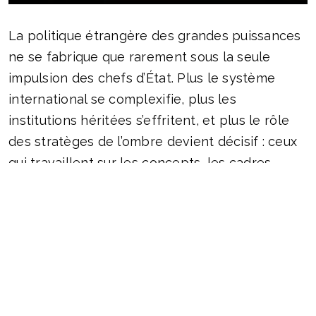
La politique étrangère des grandes puissances
ne se fabrique que rarement sous la seule
impulsion des chefs d’État. Plus le système
international se complexifie, plus les
institutions héritées s’effritent, et plus le rôle
des stratèges de l’ombre devient décisif : ceux
qui travaillent sur les concepts, les cadres
mentaux, les présupposés. Ce sont eux qui
tracent les limites du pensable, qui
déterminent à l’avance ce qui est jugé possible
– et ce qui est exclu.
Le second mandat de l’administration Trump
offre une illustration presque didactique de ce