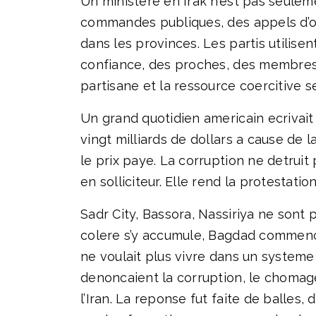
Un ministere en Irak n’est pas seuleme
commandes publiques, des appels d’off
dans les provinces. Les partis utili
confiance, des proches, des membres d
partisane et la ressource coercitive s
Un grand quotidien americain ecrivait 
vingt milliards de dollars a cause de
le prix paye. La corruption ne detruit 
en solliciteur. Elle rend la protestatio
Sadr City, Bassora, Nassiriya ne sont 
colere s’y accumule, Bagdad commence
ne voulait plus vivre dans un systeme
denoncaient la corruption, le chomage
l’Iran. La reponse fut faite de balles,