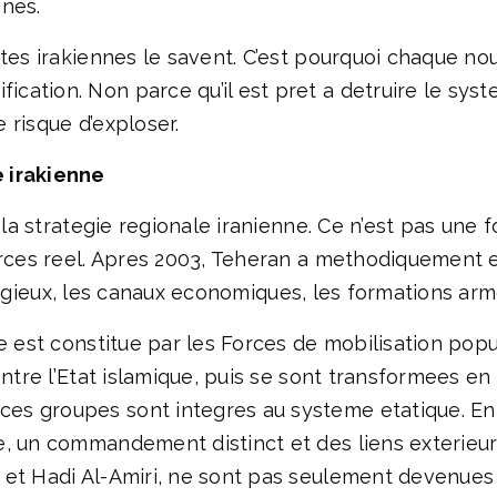
nnes.
ites irakiennes le savent. C’est pourquoi chaque no
ation. Non parce qu’il est pret a detruire le syste
 risque d’exploser.
 irakienne
 la strategie regionale iranienne. Ce n’est pas une f
orces reel. Apres 2003, Teheran a methodiquement e
 religieux, les canaux economiques, les formations ar
ce est constitue par les Forces de mobilisation pop
ontre l’Etat islamique, puis se sont transformees en
s groupes sont integres au systeme etatique. En 
, un commandement distinct et des liens exterieurs
 et Hadi Al-Amiri, ne sont pas seulement devenue