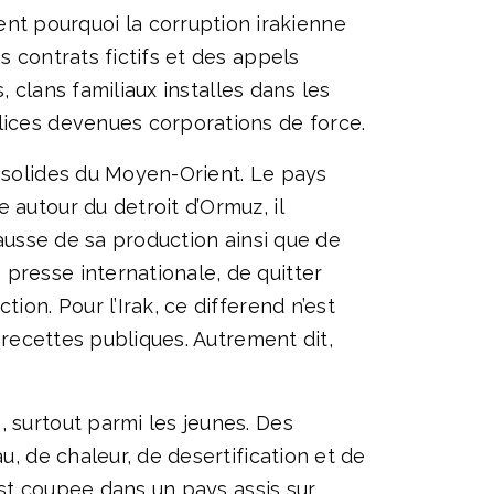
t pourquoi la corruption irakienne
s contrats fictifs et des appels
, clans familiaux installes dans les
lices devenues corporations de force.
s solides du Moyen-Orient. Le pays
 autour du detroit d’Ormuz, il
hausse de sa production ainsi que de
presse internationale, de quitter
ion. Pour l’Irak, ce differend n’est
s recettes publiques. Autrement dit,
 surtout parmi les jeunes. Des
u, de chaleur, de desertification et de
 est coupee dans un pays assis sur