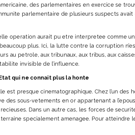
mericaine, des parlementaires en exercice se trou
immunite parlementaire de plusieurs suspects avait 
telle operation aurait pu etre interpretee comme 
e beaucoup plus. Ici, la lutte contre la corruption n
ours au petrole, aux tribunaux, aux tribus, aux cais
ilite invisible de l’influence.
 Etat qui ne connait plus la honte
le est presque cinematographique. Chez l’un des 
uve des sous-vetements en or appartenant a l’epou
s precieuses. Dans un autre cas, les forces de securi
erraine specialement amenagee. Pour atteindre le co