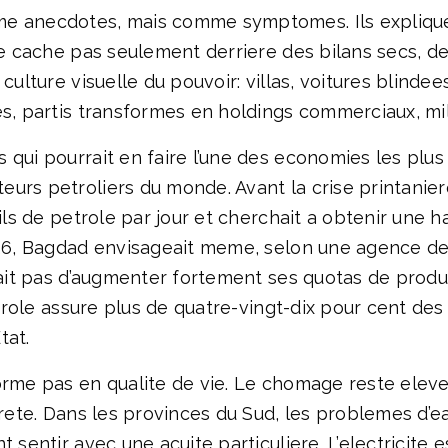
me anecdotes, mais comme symptomes. Ils expliquen
se cache pas seulement derriere des bilans secs, de
culture visuelle du pouvoir: villas, voitures blindees
es, partis transformes en holdings commerciaux, mi
 qui pourrait en faire l’une des economies les plu
urs petroliers du monde. Avant la crise printaniere
rils de petrole par jour et cherchait a obtenir une 
026, Bagdad envisageait meme, selon une agence de 
tait pas d’augmenter fortement ses quotas de product
petrole assure plus de quatre-vingt-dix pour cent de
tat.
orme pas en qualite de vie. Le chomage reste eleve,
vrete. Dans les provinces du Sud, les problemes d’ea
t sentir avec une acuite particuliere. L’electricite