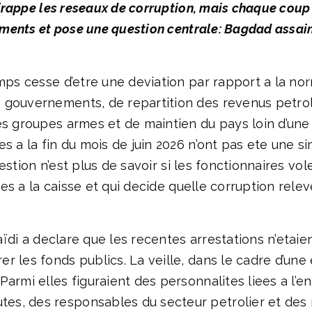
i frappe les reseaux de corruption, mais chaque cou
ements et pose une question centrale: Bagdad assainit
emps cesse d’etre une deviation par rapport a la 
gouvernements, de repartition des revenus petroli
es groupes armes et de maintien du pays loin d’une 
s a la fin du mois de juin 2026 n’ont pas ete une si
question n’est plus de savoir si les fonctionnaires vo
cces a la caisse et qui decide quelle corruption rele
-Zaïdi a declare que les recentes arrestations n’etai
r les fonds publics. La veille, dans le cadre d’une
armi elles figuraient des personnalites liees a l’e
s, des responsables du secteur petrolier et des 