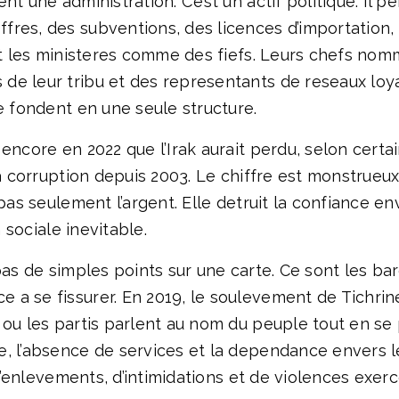
nt une administration. C’est un actif politique. Il 
res, des subventions, des licences d’importation, 
sent les ministeres comme des fiefs. Leurs chefs n
e leur tribu et des representants de reseaux loyau
e fondent en une seule structure.
encore en 2022 que l’Irak aurait perdu, selon certai
 la corruption depuis 2003. Le chiffre est monstrue
pas seulement l’argent. Elle detruit la confiance env
n sociale inevitable.
pas de simples points sur une carte. Ce sont les bar
 a se fissurer. En 2019, le soulevement de Tichrin
 ou les partis parlent au nom du peuple tout en se 
, l’absence de services et la dependance envers le
 d’enlevements, d’intimidations et de violences exerc