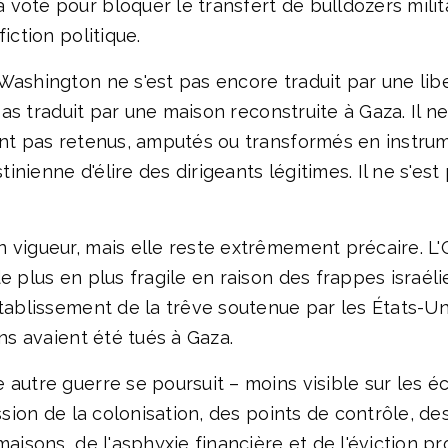
oté pour bloquer le transfert de bulldozers militai
iction politique.
 Washington ne s'est pas encore traduit par une l
 pas traduit par une maison reconstruite à Gaza. Il ne
nt pas retenus, amputés ou transformés en instrumen
stinienne d'élire des dirigeants légitimes. Il ne s'es
 vigueur, mais elle reste extrêmement précaire. L'O
de plus en plus fragile en raison des frappes israé
établissement de la trêve soutenue par les États-U
ens avaient été tués à Gaza.
 autre guerre se poursuit – moins visible sur les é
ession de la colonisation, des points de contrôle, de
maisons, de l'asphyxie financière et de l'éviction p