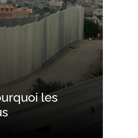
ourquoi les
us