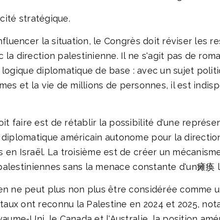
écité stratégique.
fluencer la situation, le Congrès doit réviser les r
la direction palestinienne. Il ne s'agit pas de roman
une logique diplomatique de base : avec un sujet poli
formes et la vie de millions de personnes, il est ind
faire est de rétablir la possibilité d'une représe
l diplomatique américain autonome pour la directio
 en Israël. La troisième est de créer un mécanisme
s palestiniennes sans la menace constante d'un瘫痪 lé
ien ne peut plus non plus être considérée comme u
ux ont reconnu la Palestine en 2024 et 2025, nota
oyaume-Uni, le Canada et l'Australie, la position 