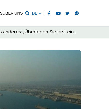
S
ÜBER UNS
DE
Die Welt hörte den Befehl: „Starten Sie die Motoren“. Doch die Kapitäne hörten etwas anderes: „Überleben Sie erst einmal“