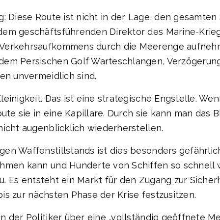
g: Diese Route ist nicht in der Lage, den gesamten
dem geschäftsführenden Direktor des Marine-Krieg
 Verkehrsaufkommens durch die Meerenge aufnehm
 dem Persischen Golf Warteschlangen, Verzögerun
en unvermeidlich sind.
leinigkeit. Das ist eine strategische Engstelle. W
ute sie in eine Kapillare. Durch sie kann man das B
icht augenblicklich wiederherstellen.
en Waffenstillstands ist dies besonders gefährlic
ehmen kann und Hunderte von Schiffen so schnell w
tau. Es entsteht ein Markt für den Zugang zur Siche
 bis zur nächsten Phase der Krise festzusitzen.
 der Politiker über eine „vollständig geöffnete M