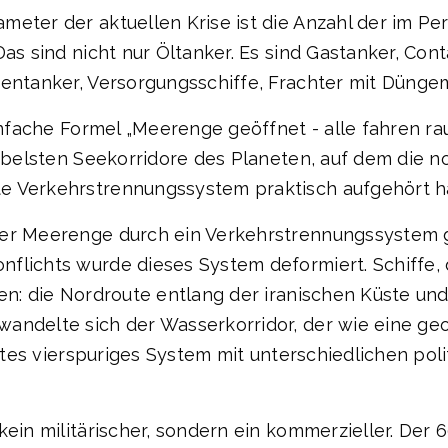
eter der aktuellen Krise ist die Anzahl der im Pe
Das sind nicht nur Öltanker. Es sind Gastanker, Con
ientanker, Versorgungsschiffe, Frachter mit Dünge
einfache Formel „Meerenge geöffnet - alle fahren ra
nsibelsten Seekorridore des Planeten, auf dem die
e Verkehrstrennungssystem praktisch aufgehört ha
der Meerenge durch ein Verkehrstrennungssystem 
nflichts wurde dieses System deformiert. Schiffe,
en: die Nordroute entlang der iranischen Küste un
andelte sich der Wasserkorridor, der wie eine ge
ertes vierspuriges System mit unterschiedlichen poli
ein militärischer, sondern ein kommerzieller. Der 6