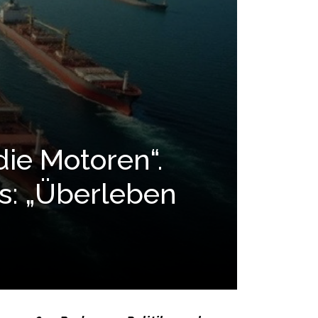
die Motoren“.
s: „Überleben