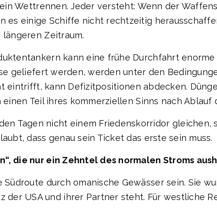
 ein Wettrennen. Jeder versteht: Wenn der Waffensti
s einige Schiffe nicht rechtzeitig herausschaffe
h längeren Zeitraum.
oduktentankern kann eine frühe Durchfahrt enorme
rise geliefert werden, werden unter den Bedingung
t eintrifft, kann Defizitpositionen abdecken. Dünge
h einen Teil ihres kommerziellen Sinns nach Ablauf 
n Tagen nicht einem Friedenskorridor gleichen, 
laubt, dass genau sein Ticket das erste sein muss.
n“, die nur ein Zehntel des normalen Stroms aush
ie Südroute durch omanische Gewässer sein. Sie wu
er USA und ihrer Partner steht. Für westliche Re