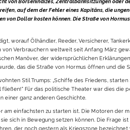
ht von Börsenindizes, Zentralbanksitzungen oder de
eifen, auf dem der Fehler eines Kapitäns, die ung
en von Dollar kosten können. Die Straße von Hormus
t, worauf Ölhändler, Reeder, Versicherer, Tankerka
n von Verbrauchern weltweit seit Anfang März ge
rischen Manöver, der widersprüchlichen Erklärunge
wurde, das die Straße von Hormus öffnen und die 
ohnten Stil Trumps: „Schiffe des Friedens, starten 
l fließen!“ Für das politische Theater war dies die 
nn einer ganz anderen Geschichte.
r am einfachsten zu starten ist. Die Motoren der 
ob sie sich in Bewegung setzen können. Die Frage ist
hren, der noch gestern als Kriegszone bezeichnet 