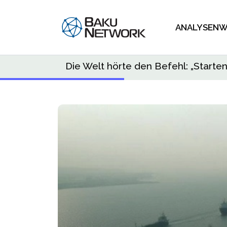
ANALYSEN
W