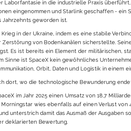
Laborfantasie in die industrielle Praxis überführt
ionen eingenommen und Starlink geschaffen - ein S
es Jahrzehnts geworden ist.
 im Krieg in der Ukraine, indem es eine stabile Ver
der Zerstörung von Bodenkanälen sicherstellte. Se
st. Es ist bereits ein Element der militärischen, s
m Sinne ist SpaceX kein gewöhnliches Unternehmen.
mmunikation, Orbit, Daten und Logistik in einem ei
och dort, wo die technologische Bewunderung endet
aceX im Jahr 2025 einen Umsatz von 18,7 Milliarde
. Morningstar wies ebenfalls auf einen Verlust von 
n und unterstrich damit das Ausmaß der Ausgaben s
er deklarierten Bewertung.