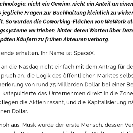
echnologie, nicht ein Gewinn, nicht ein Anteil an ein
ss jegliche Fragen zur Buchhaltung kleinlich zu wir
uft. So wurden die Coworking-Flächen von WeWork al
systeme vertrieben, hinter deren Worten über Dezen
päten Käufern zu frühen Akteuren verbarg.
gende erhalten. Ihr Name ist SpaceX.
an die Nasdaq nicht einfach mit dem Antrag für d
spruch an, die Logik des öffentlichen Marktes sel
erierung von rund 75 Milliarden Dollar bei einer B
e katapultierte das Unternehmen direkt in die Zon
tiegen die Aktien rasant, und die Kapitalisierung n
nen Dollar.
umph aus. Musk wurde der erste Mensch, dessen Ve