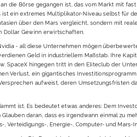
an die Börse gegangen ist, das vom Markt mit fas
ist ein extremes Multiplikator-Niveau selbst für 
asien über den Mars vergleicht, sondern mit real
n Dollar Gewinn erwirtschaften.
Nvidia - all diese Unternehmen mögen überbewertet
rdienen Geld in industriellem Maßstab. Ihre Kapital
w. SpaceX hingegen tritt in den Eliteclub der Un
einen Verlust, ein gigantisches Investitionsprogra
n Versprechen aufweist, deren Umsetzungsfristen d
ammt ist. Es bedeutet etwas anderes: Dem Investo
Glauben daran, dass es irgendwann einmal zu mehre
-, Verteidigungs-, Energie-, Computer- und Mars-I