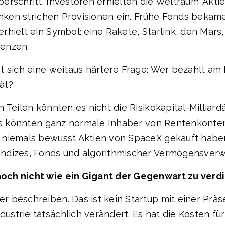
erschritt. Investoren erhielten die Weltraum-Akti
anken strichen Provisionen ein. Frühe Fonds bekame
ielt ein Symbol: eine Rakete, Starlink, den Mars, k
renzen.
t sich eine weitaus härtere Frage: Wer bezahlt a
tät?
Teilen könnten es nicht die Risikokapital-Milliardä
 Es könnten ganz normale Inhaber von Rentenkonte
 niemals bewusst Aktien von SpaceX gekauft haben
ndizes, Fonds und algorithmischer Vermögensverw
och nicht wie ein Gigant der Gegenwart zu verd
 beschreiben. Das ist kein Startup mit einer Prä
trie tatsächlich verändert. Es hat die Kosten für 