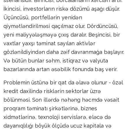
ssenarisidir. Birincisi, borcalanların xərcləri artır.
İkincisi, investorların riskə dözümü aşağı düşür.
Üçüncüsü, portfellərin yenidən
qiymətləndirilməsi qaçılmaz olur. Dördüncüsü,
yeni maliyyələşməyə çıxış daralır. Beşincisi, bir
vaxtlar yaxşı təminat sayılan aktivlər
gözlənildiyindən daha zəif davranmağa başlayır.
Və bütün bunlar səhm, istiqraz və valyuta
bazarlarında artan əsəbilik fonunda baş verir.
Problemin üstünə bir qat da əlavə olunur - özəl
kredit daxilində risklərin sektorlar üzrə
bölünməsi. Son illərdə nəhəng həcmdə vəsait
proqram təminatı şirkətlərinə, biznes
xidmətlərinə, texnoloji servislərə, eləcə də
dayanıqlılığı böyük ölçüdə ucuz kapitala və