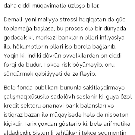
daha ciddi müqavimətlə üzləşə bilər.
Deməli, yeni maliyyə stressi həqiqətən də güc
toplamağa başlasa, bu proses elə bir dünyada
gedəcək ki, mərkəzi bankların əlləri inflyasiya
ilə, hökumətlərin əlləri isə borcla bağlanıb.
Yəqin ki, indiki dövrün əvvəlkilərdən ən ciddi
fərqi də budur. Təkcə risk böyüməyib, onu
söndürmək qabiliyyəti də zəifləyib.
Belə fonda publikanı bununla sakitləşdirməyə
çalışmaq xüsusilə sadəlövh səslənir ki, guya özəl
kredit sektoru ənənəvi bank balansları və
istiqraz bazarı ilə müqayisədə hələ də nisbətən
kiçikdir. Tarix çoxdan göstərib ki, belə arifmetika
aldadıcıdır. Sistemli təhlükəni təkcə seqmentin