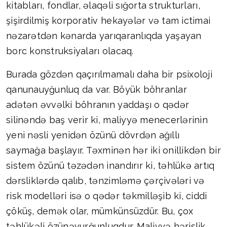
kitabları, fondlar, əlaqəli sığorta strukturları,
şişirdilmiş korporativ hekayələr və tam ictimai
nəzarətdən kənarda yarıqaranlıqda yaşayan
borc konstruksiyaları olacaq.
Burada gözdən qaçırılmamalı daha bir psixoloji
qanunauyğunluq da var. Böyük böhranlar
adətən əvvəlki böhranın yaddaşı o qədər
silinəndə baş verir ki, maliyyə menecerlərinin
yeni nəsli yenidən özünü dövrdən ağıllı
saymağa başlayır. Təxminən hər iki onillikdən bir
sistem özünü təzədən inandırır ki, təhlükə artıq
dərsliklərdə qalıb, tənzimləmə çərçivələri və
risk modelləri isə o qədər təkmilləşib ki, ciddi
çöküş, demək olar, mümkünsüzdür. Bu, çox
təhlükəli özünəvurğunluqdur. Maliyyə hərislik,