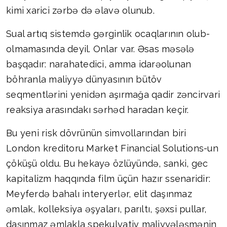
kimi xarici zərbə də əlavə olunub.
Sual artıq sistemdə gərginlik ocaqlarının olub-
olmamasında deyil. Onlar var. Əsas məsələ
başqadır: narahatedici, amma idarəolunan
böhranla maliyyə dünyasının bütöv
seqmentlərini yenidən aşırmağa qadir zəncirvari
reaksiya arasındakı sərhəd haradan keçir.
Bu yeni risk dövrünün simvollarından biri
London kreditoru Market Financial Solutions-un
çöküşü oldu. Bu hekayə özlüyündə, sanki, gec
kapitalizm haqqında film üçün hazır ssenaridir:
Meyferdə bahalı interyerlər, elit daşınmaz
əmlak, kolleksiya əşyaları, parıltı, şəxsi pullar,
daşınmaz əmlakla spekulyativ maliyyələşmənin