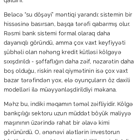
qaldırır.
Beləcə “su döşəyi” məntiqi yarandı: sistemin bir
hissəsinə basırsan, başqa tərəfi qabarmış olur.
Rəsmi bank sistemi formal olaraq daha
dayanıqlı göründü, amma çox vaxt keyfiyyəti
şübhəli olan nəhəng kredit kütləsi kölgəyə
sıxışdırıldı - şəffaflığın daha zəif, nəzarətin daha
boş olduğu, riskin real qiymətinin isə çox vaxt
bazar tərəfindən yox, elə oyunçuların öz daxili
modelləri ilə müəyyənləşdirildiyi məkana.
Məhz bu, indiki məqamın təməl zəifliyidir. Kölgə
bankçılığı sektoru uzun müddət böyük maliyyə
maşınının üzərində rahat bir əlavə kimi
görünürdü. O, ənənəvi alətlərin investorun