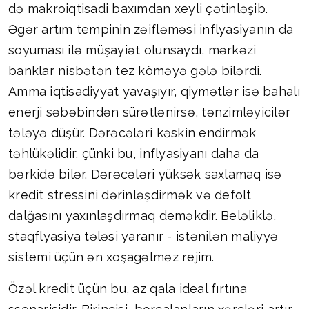
də makroiqtisadi baxımdan xeyli çətinləşib.
Əgər artım tempinin zəifləməsi inflyasiyanın da
soyuması ilə müşayiət olunsaydı, mərkəzi
banklar nisbətən tez köməyə gələ bilərdi.
Amma iqtisadiyyat yavaşıyır, qiymətlər isə bahalı
enerji səbəbindən sürətlənirsə, tənzimləyicilər
tələyə düşür. Dərəcələri kəskin endirmək
təhlükəlidir, çünki bu, inflyasiyanı daha da
bərkidə bilər. Dərəcələri yüksək saxlamaq isə
kredit stressini dərinləşdirmək və defolt
dalğasını yaxınlaşdırmaq deməkdir. Beləliklə,
staqflyasiya tələsi yaranır - istənilən maliyyə
sistemi üçün ən xoşagəlməz rejim.
Özəl kredit üçün bu, az qala ideal fırtına