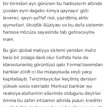
bir-birindən ayrı görünən bu hadisələrin altında
çoxdan eyni dağıdıcı kimya qaynayır: gizli
leverec, qeyri-şəffaf risk, şişirdilmiş aktiv
qiymətləri, likvidlik illüziyası və bu dəfə sistemin
hansısa möcüzə sayəsində tab gətirəcəyinə
inam.
Bu gün qlobal maliyyə sistemi yenidən məhz
belə bir zolağa daxil olur. Səthdə hələ də
idarəolunanlıq görüntüsü qalır. Formal baxımdan
banklar 2008-ci illə müqayisədə xeyli yaxşı
kapitallaşıb. Tənzimləyicilər keçilmiş dərsləri
yüksək səslə xatırladır. Mərkəzi banklar isə
reaksiya alətlərinin əllərində olduğunu deyirlər.
Amma bu zahiri intizamın altında pulun, kreditin