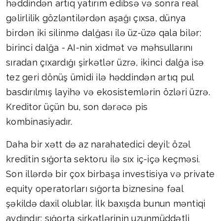
həddindən artıq yatırım edibsə və sonra real
gəlirlilik gözləntilərdən aşağı çıxsa, dünya
birdən iki silinmə dalğası ilə üz-üzə qala bilər:
birinci dalğa - AI-nin xidmət və məhsullarını
sıradan çıxardığı şirkətlər üzrə, ikinci dalğa isə
tez geri dönüş ümidi ilə həddindən artıq pul
basdırılmış layihə və ekosistemlərin özləri üzrə.
Kreditor üçün bu, son dərəcə pis
kombinasiyadır.
Daha bir xətt də az narahatedici deyil: özəl
kreditin sığorta sektoru ilə sıx iç-içə keçməsi.
Son illərdə bir çox birbaşa investisiya və private
equity operatorları sığorta biznesinə fəal
şəkildə daxil olublar. İlk baxışda bunun məntiqi
aydındır: sığorta şirkətlərinin uzunmüddətli