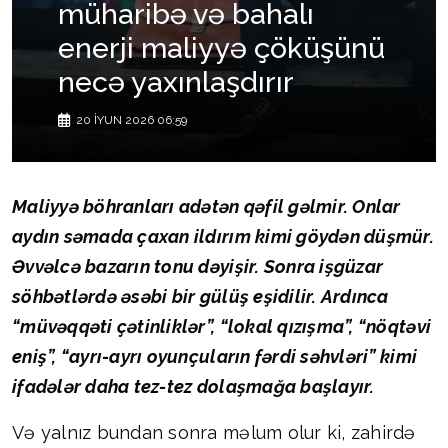
müharibə və bahalı
enerji maliyyə çöküşünü
necə yaxınlaşdırır
20 İYUN 2026 06:59
Maliyyə böhranları adətən qəfil gəlmir. Onlar
aydın səmada çaxan ildırım kimi göydən düşmür.
Əvvəlcə bazarın tonu dəyişir. Sonra işgüzar
söhbətlərdə əsəbi bir gülüş eşidilir. Ardınca
“müvəqqəti çətinliklər”, “lokal qızışma”, “nöqtəvi
eniş”, “ayrı-ayrı oyunçuların fərdi səhvləri” kimi
ifadələr daha tez-tez dolaşmağa başlayır.
Və yalnız bundan sonra məlum olur ki, zahirdə