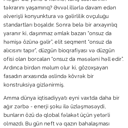
təkrarını yaşamırıq? Əvvəl illərlə davam edən
əlverişli konyunktura və gəlirlilik ovçuluğu
standartları boşaldır. Sonra belə bir arxayınlıq
yaranır ki, daşınmaz əmlak bazarı “onsuz da
həmişə özünə gəlir”, elit seqment “onsuz da
alıcısını tapır”, düzgün bioqrafiyası və düzgün
ofisi olan borcalan “onsuz da məsələni həll edir”.
Ardınca birdən məlum olur ki, gözoxşayan
fasadın arxasında əslində kövrək bir
konstruksiya gizlənirmiş.
Amma dünya iqtisadiyyatı eyni vaxtda daha bir
ağır zərbə - enerji şoku ilə üzləşməsəydi,
bunların özü də qlobal fəlakət üçün yetərli
olmazdı. Bu gün neft və qazın bahalaşması