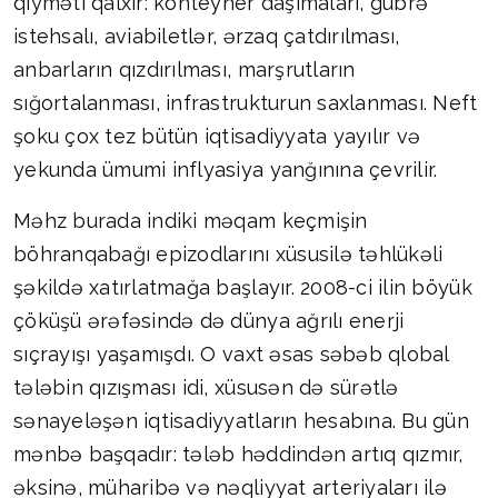
qiyməti qalxır: konteyner daşımaları, gübrə
istehsalı, aviabiletlər, ərzaq çatdırılması,
anbarların qızdırılması, marşrutların
sığortalanması, infrastrukturun saxlanması. Neft
şoku çox tez bütün iqtisadiyyata yayılır və
yekunda ümumi inflyasiya yanğınına çevrilir.
Məhz burada indiki məqam keçmişin
böhranqabağı epizodlarını xüsusilə təhlükəli
şəkildə xatırlatmağa başlayır. 2008-ci ilin böyük
çöküşü ərəfəsində də dünya ağrılı enerji
sıçrayışı yaşamışdı. O vaxt əsas səbəb qlobal
tələbin qızışması idi, xüsusən də sürətlə
sənayeləşən iqtisadiyyatların hesabına. Bu gün
mənbə başqadır: tələb həddindən artıq qızmır,
əksinə, müharibə və nəqliyyat arteriyaları ilə