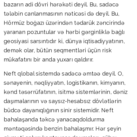
bazarın adi dövri hərəkəti deyil. Bu, sadəcə
tələbin canlanmasının nəticəsi də deyil. Bu,
Hörmüz boğazı üzərindən tədarük zəncirində
yaranan pozuntular və hərbi gərginliklə bağlı
geosiyasi sarsıntıdır ki, dünya iqtisadiyyatının,
demək olar, bütün seqmentləri üçün risk
mükafatını bir anda yuxarı qaldırır.
Neft qlobal sistemdə sadəcə əmtəə deyil. O,
sənayenin, nəqliyyatın, logistikanın, kimyanın,
kənd təsərrüfatının, isitmə sistemlərinin, dəniz
daşımalarının və saysız-hesabsız dövlətlərin
büdcə dayanıqlığının sinir sistemidir. Neft
bahalaşanda təkcə yanacaqdoldurma
məntəqəsində benzin bahalaşmır. Hər şeyin