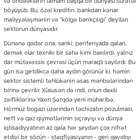
və öhdəliklərin tamam başqa bir dünyası sürətlə
böyüyüb. Bu, özəl kreditin, bankdan kənar
maliyyələşmənin və “kölgə bankçılığı” deyilən
sektorun dünyasıdır.
Dünənə qədər ona, sanki, periferiyada qalan,
demək olar texniki bir sahə kimi baxılırdı, yalnız
dar mütəxəssis çevrəsi üçün maraqlı sayılırdı. Bu
gün isə getdikcə daha aydın görünür ki, həmin
sektor sistemli təhlükənin əsas mənbələrindən
birinə çevrilir. Xüsusən də indi, onun daxili
zəifliklərinə Yaxın Şərqdə yeni müharibə,
Hörmüz boğazı üzərindən təchizatın pozulması,
neft və qaz qiymətlərinin sıçrayışı və dünya
iqtisadiyyatının az qala hər şeydən çox nifrət
etdiyi bir sözün - staqflyasiyanın - geri qayıdışı