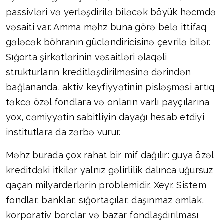
passivləri və yerləşdirilə biləcək böyük həcmdə
vəsaiti var. Amma məhz buna görə belə ittifaq
gələcək böhranın gücləndiricisinə çevrilə bilər.
Sığorta şirkətlərinin vəsaitləri əlaqəli
strukturların kreditləşdirilməsinə dərindən
bağlananda, aktiv keyfiyyətinin pisləşməsi artıq
təkcə özəl fondlara və onların varlı payçılarına
yox, cəmiyyətin sabitliyin dayağı hesab etdiyi
institutlara da zərbə vurur.
Məhz burada çox rahat bir mif dağılır: guya özəl
kreditdəki itkilər yalnız gəlirlilik dalınca uğursuz
qaçan milyarderlərin problemidir. Xeyr. Sistem
fondlar, banklar, sığortaçılar, daşınmaz əmlak,
korporativ borclar və bazar fondlaşdırılması