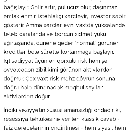
bağışlayır. Gəlir artır, pul ucuz olur, daşınmaz
əmlak enmir, istehlakçı xərcləyir, investor səbir
göstərir. Amma xərclər eyni vaxtda yüksələndə,
tələb daralanda və borcun xidmət yükü
ağırlaşanda, dünənə qədər “normal” görünən
kreditlər belə sürətlə korlanmağa başlayır.
İqtisadiyyat üçün ən qorxulu risk həmişə
əvvəlcədən zibil kimi görünən aktivlərdən
doğmur. Çox vaxt risk məhz dövrün sonuna
doğru hələ dünənədək məqbul sayılan
aktivlərdən doğur.
İndiki vəziyyətin xüsusi amansızlığı ondadır ki,
resessiya təhlükəsinə verilən klassik cavab -
faiz dərəcələrinin endirilməsi - həm siyasi, həm