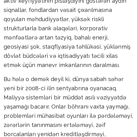
aktiv keyfiyyətinin pisləşdiyini göstərən aydın
siqnallar, fondlardan vəsait çıxarılmasına
qoyulan məhdudiyyətlər, yüksək riskli
strukturlarla bank əlaqələri, korporativ
mənfəətlərə artan təzyiq, bahalı enerji,
geosiyasi şok, staqflyasiya təhlükəsi, yüklənmiş
dövlət büdcələri və iqtisadiyyatı təcili xilas
etmək üçün manevr imkanlarının daralması.
Bu hələ o demək deyil ki, dünya sabah səhər
yeni bir 2008-ci ilin sentyabrına oyanacaq.
Maliyyə sistemləri bir müddət asılı vəziyyətdə
yaşamağı bacarır. Onlar böhranı vaxta yaymağı,
problemləri mühasibat oyunları ilə pərdələməyi,
zərərlərin tanınmasını ertələməyi, zəif
borcalanları yenidən kreditləşdirməyi,