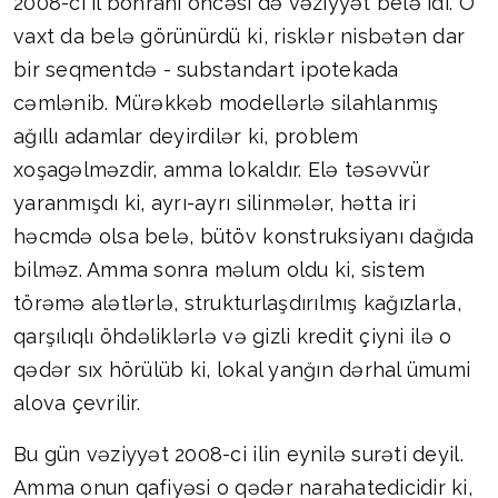
2008-ci il böhranı öncəsi də vəziyyət belə idi. O
vaxt da belə görünürdü ki, risklər nisbətən dar
bir seqmentdə - substandart ipotekada
cəmlənib. Mürəkkəb modellərlə silahlanmış
ağıllı adamlar deyirdilər ki, problem
xoşagəlməzdir, amma lokaldır. Elə təsəvvür
yaranmışdı ki, ayrı-ayrı silinmələr, hətta iri
həcmdə olsa belə, bütöv konstruksiyanı dağıda
bilməz. Amma sonra məlum oldu ki, sistem
törəmə alətlərlə, strukturlaşdırılmış kağızlarla,
qarşılıqlı öhdəliklərlə və gizli kredit çiyni ilə o
qədər sıx hörülüb ki, lokal yanğın dərhal ümumi
alova çevrilir.
Bu gün vəziyyət 2008-ci ilin eynilə surəti deyil.
Amma onun qafiyəsi o qədər narahatedicidir ki,