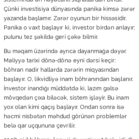
Çünki investisiya dünyasında panika kimsə zərər
yazanda başlamır. Zərər oyunun bir hissəsidir.
Panika o vaxt başlayır ki, investor birdən anlayır:
pulunu tez şəkildə geri çəkə bilmir.
Bu məqam üzərində ayrıca dayanmağa dəyər.
Maliyyə tarixi dönə-dönə eyni dərsi keçir:
böhran nadir hallarda zərərin miqyasından
başlayır. O, likvidliyə inam böhranından başlanır.
İnvestor inandığı müddətdə ki, lazım gəlsə
mövqedən çıxa biləcək, sistem işləyir. Bu inam
yox olan kimi qaçış başlayır. Ondan sonra isə
həcmi nisbətən məhdud görünən problemlər
belə qar uçqununa çevrilir.