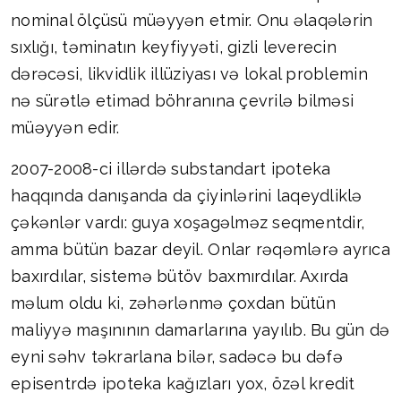
nominal ölçüsü müəyyən etmir. Onu əlaqələrin
sıxlığı, təminatın keyfiyyəti, gizli leverecin
dərəcəsi, likvidlik illüziyası və lokal problemin
nə sürətlə etimad böhranına çevrilə bilməsi
müəyyən edir.
2007-2008-ci illərdə substandart ipoteka
haqqında danışanda da çiyinlərini laqeydliklə
çəkənlər vardı: guya xoşagəlməz seqmentdir,
amma bütün bazar deyil. Onlar rəqəmlərə ayrıca
baxırdılar, sistemə bütöv baxmırdılar. Axırda
məlum oldu ki, zəhərlənmə çoxdan bütün
maliyyə maşınının damarlarına yayılıb. Bu gün də
eyni səhv təkrarlana bilər, sadəcə bu dəfə
episentrdə ipoteka kağızları yox, özəl kredit