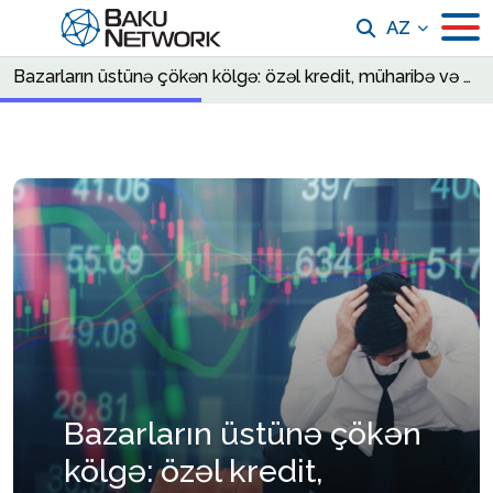
AZ
Bazarların üstünə çökən kölgə: özəl kredit, müharibə və bahalı enerji maliyyə çöküşünü necə yaxınlaşdırır
Bazarların üstünə çökən
kölgə: özəl kredit,