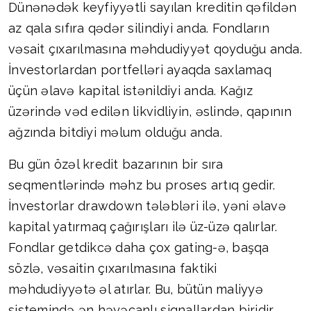
Dünənədək keyfiyyətli sayılan kreditin qəfildən
az qala sıfıra qədər silindiyi anda. Fondların
vəsait çıxarılmasına məhdudiyyət qoyduğu anda.
İnvestorlardan portfelləri ayaqda saxlamaq
üçün əlavə kapital istənildiyi anda. Kağız
üzərində vəd edilən likvidliyin, əslində, qapının
ağzında bitdiyi məlum olduğu anda.
Bu gün özəl kredit bazarının bir sıra
seqmentlərində məhz bu proses artıq gedir.
İnvestorlar drawdown tələbləri ilə, yəni əlavə
kapital yatırmaq çağırışları ilə üz-üzə qalırlar.
Fondlar getdikcə daha çox gating-ə, başqa
sözlə, vəsaitin çıxarılmasına faktiki
məhdudiyyətə əl atırlar. Bu, bütün maliyyə
sistemində ən həyəcanlı siqnallardan biridir.