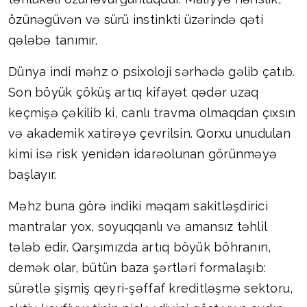
özünəgüvən və sürü instinkti üzərində qəti
qələbə tanımır.
Dünya indi məhz o psixoloji sərhədə gəlib çatıb.
Son böyük çöküş artıq kifayət qədər uzaq
keçmişə çəkilib ki, canlı travma olmaqdan çıxsın
və akademik xatirəyə çevrilsin. Qorxu unudulan
kimi isə risk yenidən idarəolunan görünməyə
başlayır.
Məhz buna görə indiki məqam sakitləşdirici
mantralar yox, soyuqqanlı və amansız təhlil
tələb edir. Qarşımızda artıq böyük böhranın,
demək olar, bütün baza şərtləri formalaşıb:
sürətlə şişmiş qeyri-şəffaf kreditləşmə sektoru,