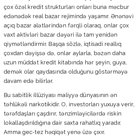
çox özəl kredit strukturları onları buna məcbur
edənədək real bazar rejimində yaşamır. Ənənəvi
açıq bazar alətlərindən fərqli olaraq, onlar çox
vaxt aktivləri bazar dəyəri ilə tam yenidən
qiymətləndirmir. Başqa sözlə, iqtisadi reallıq
çoxdan dəyişsə də, onlar aylarla, bəzən daha
uzun müddət kredit kitabında hər şeyin, guya,
demək olar qaydasında olduğunu göstərməyə
davam edə bilirlər.
Bu sabitlik illüziyası maliyyə dünyasının ən
təhlükəli narkotikidir. O, investorları yuxuya verir,
tərəfdaşları çaşdırır, tənzimləyicilərdə riskin
lokallaşdırıldığına dair saxta rahatlıq yaradır.
Amma gec-tez həqiqət yenə üzə çıxır.