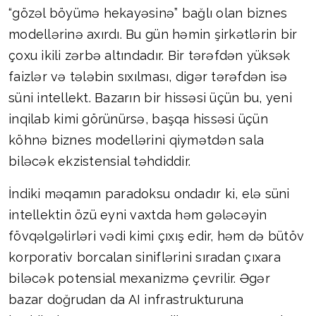
“gözəl böyümə hekayəsinə” bağlı olan biznes
modellərinə axırdı. Bu gün həmin şirkətlərin bir
çoxu ikili zərbə altındadır. Bir tərəfdən yüksək
faizlər və tələbin sıxılması, digər tərəfdən isə
süni intellekt. Bazarın bir hissəsi üçün bu, yeni
inqilab kimi görünürsə, başqa hissəsi üçün
köhnə biznes modellərini qiymətdən sala
biləcək ekzistensial təhdiddir.
İndiki məqamın paradoksu ondadır ki, elə süni
intellektin özü eyni vaxtda həm gələcəyin
fövqəlgəlirləri vədi kimi çıxış edir, həm də bütöv
korporativ borcalan siniflərini sıradan çıxara
biləcək potensial mexanizmə çevrilir. Əgər
bazar doğrudan da AI infrastrukturuna