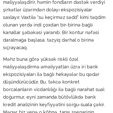
maliyyələşdirir, həmin fondların dəstək verdiyi
şirkətlər üzərindən dolayı ekspozisiyalar
saxlayır. Vaxtilə “su keçirməz sədd” kimi təqdim
olunan yerdə indi çoxdan bir-birinə bağlı
kanallar şəbəkəsi yaranıb. Bir kontur nəfəsi
daralmağa başlasa, təzyiq dərhal o birinə
sıçrayacaq.
Məhz buna görə yüksək riskli özəl
maliyyələşdirmə əməliyyatları üzrə iri bank
ekspozisiyaları ilə bağlı hekayələr bu qədər
düşündürücüdür. Bu, təkcə konkret
borcalanların vicdanlılığı ilə bağlı narahat sual
doğurmur, eyni zamanda bütövlükdə bank
kredit analizinin keyfiyyətini sorğu-suala çəkir.
Məgər biz yenə o köhnə, tanış ssenarinin