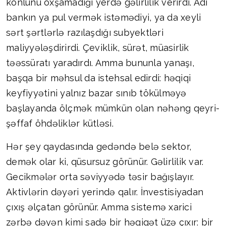
könlünü oxşamadığı yerdə gəlirlilik verirdi. Adi
bankın ya pul vermək istəmədiyi, ya da xeyli
sərt şərtlərlə razılaşdığı subyektləri
maliyyələşdirirdi. Çeviklik, sürət, müasirlik
təəssüratı yaradırdı. Amma bununla yanaşı,
başqa bir məhsul da istehsal edirdi: həqiqi
keyfiyyətini yalnız bazar sınıb tökülməyə
başlayanda ölçmək mümkün olan nəhəng qeyri-
şəffaf öhdəliklər kütləsi.
Hər şey qaydasında gedəndə belə sektor,
demək olar ki, qüsursuz görünür. Gəlirlilik var.
Gecikmələr orta səviyyədə təsir bağışlayır.
Aktivlərin dəyəri yerində qalır. İnvestisiyadan
çıxış əlçatan görünür. Amma sistemə xarici
zərbə dəyən kimi sadə bir həqiqət üzə çıxır: bir