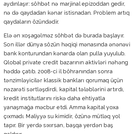
aydınlaşır: söhbət nə marjinal epizoddan gedir,
nə də qaydadan kənar istisnadan. Problem artıq
qaydaların özündədir.
Elə ən xoşagəlməz söhbət də burada başlayır.
Son illər dünya sözün həqiqi mənasında ənənəvi
bank konturundan kənarda olan pulla yuyulub.
Qlobal private credit bazarının aktivləri nəhəng
həddə çatıb. 2008-ci il böhranından sonra
tənzimləyicilər klassik bankları qorumaq üçün
nəzarəti sərtləşdirdi, kapital tələblərini artırdı,
kredit institutlarını riskə daha ehtiyatla
yanaşmağa məcbur etdi. Amma kapital yoxa
çıxmadı. Maliyyə su kimidir, özünə mütləq yol
tapır. Bir yerdə sıxırsan, başqa yerdən baş