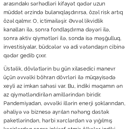
arasındakı sərhədləri kifayət qədər uzun
müddət ərzində bulanıqlaşdırırsa, özəl risk artıq
özəl qalmır. O, ictimailəşir. Əvvəl likvidlik
kanalları ilə, sonra fondlaşdırma dəyəri ilə,
sonra aktiv qiymətləri ilə, sonda isə məşğulluq,
investisiyalar, büdcələr və adi vətəndaşın cibinə
qədər gedib çıxır.
Üstəlik, dövlətlərin bu gün xilasedici manevr
üçün əvvəlki böhran dövrləri ilə müqayisədə
xeyli az imkan sahəsi var. Bu, indiki məqamın ən
az qiymətləndirilən amillərindən biridir.
Pandemiyadan, əvvəlki illərin enerji şoklarından,
əhaliyə və biznesə ayrılan nəhəng dəstək
paketlərindən, hərbi xərclərdən və yığılmış