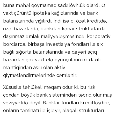
buna məhəl qoymamaq sadəlövhlük olardı. O
vaxt çürüntü ipoteka kağızlarında və bank
balanslarında yığılırdı. İndi isə o, özəl kreditdə,
özəl bazarlarda, bankdan kənar strukturlarda,
daşınmaz əmlak maliyyələşməsində, korporativ
borclarda, birbaşa investisiya fondları ilə sıx
bağlı sığorta balanslarında və dəyəri açıq
bazardan çox vaxt elə oyunçuların öz daxili
məntiqindən asılı olan aktiv
qiymətləndirmələrində cəmlənir.
Xüsusilə təhlükəli məqam odur ki, bu risk
çoxdan böyük bank sistemindən təcrid olunmuş
vəziyyətdə deyil. Banklar fondları kreditləşdirir,
onların təminatı ilə işləyir, əlaqəli strukturları