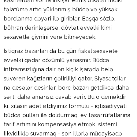
kəsirlərdən sonra inkişaf etmiş ölkələr indiki
təlatümə artıq yüklənmiş büdcə və yüksək
borclanma dəyəri ilə giriblər. Başqa sözlə,
böhran dərinləşərsə, dövlət əvvəlki kimi
səxavətlə çiynini verə bilməyəcək.
İstiqraz bazarları da bu gün fiskal səxavətə
əvvəlki qədər dözümlü yanaşmır. Büdcə
intizamsızlığına dair ən kiçik işarədə belə
suveren kağızların gəlirliliyi qalxır. Siyasətçilər
nə desələr desinlər, borc bazarı getdikcə daha
sərt, daha amansız cavab verir. Bu o deməkdir
ki, xilasın adət etdiyimiz formulu - iqtisadiyyatı
büdcə pulları ilə doldurmaq, ev təsərrüfatlarına
tarif artımını kompensasiya etmək, sistemi
likvidliklə suvarmaq - son illərlə müqayisədə