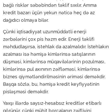
bağlı risklər səbəbindən təklif sıxılır. Amma
kredit bazarı üçün yekun nəticə heç də az
dağıdıcı olmaya bilər.
Çünki iqtisadiyyat uzunmüddətli enerji
zərbələrini çox pis həzm edir. Enerji təklifi
məhdudlaşırsa, istehlak da azalmalıdır. İstehlakın
azalması isə həmişə kimlərinsə satışlarının
düşməsi, kimlərinsə müqavilələrinin pozulması,
kimlərinsə pul axınının zəifləməsi, kimlərinsə
biznes qiymətləndirilməsinin əriməsi deməkdir.
Başqa sözlə, bu, həmişə kredit keyfiyyətinin
pisləşməsi deməkdir.
Yaxşı illərdə saysız-hesabsız kreditlər etibarlı
görünür, çünki mühit borcalanın zəifliyini