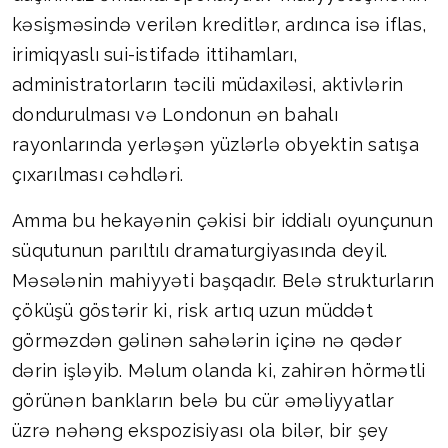
kəsişməsində verilən kreditlər, ardınca isə iflas,
irimiqyaslı sui-istifadə ittihamları,
administratorların təcili müdaxiləsi, aktivlərin
dondurulması və Londonun ən bahalı
rayonlarında yerləşən yüzlərlə obyektin satışa
çıxarılması cəhdləri.
Amma bu hekayənin çəkisi bir iddialı oyunçunun
süqutunun parıltılı dramaturgiyasında deyil.
Məsələnin mahiyyəti başqadır. Belə strukturların
çöküşü göstərir ki, risk artıq uzun müddət
görməzdən gəlinən sahələrin içinə nə qədər
dərin işləyib. Məlum olanda ki, zahirən hörmətli
görünən bankların belə bu cür əməliyyatlar
üzrə nəhəng ekspozisiyası ola bilər, bir şey