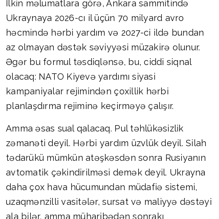
İlkin məlumatlara görə, Ankara sammitində
Ukraynaya 2026-cı il üçün 70 milyard avro
həcmində hərbi yardım və 2027-ci ildə bundan
az olmayan dəstək səviyyəsi müzakirə olunur.
Əgər bu formul təsdiqlənsə, bu, ciddi siqnal
olacaq: NATO Kiyevə yardımı siyasi
kampaniyalar rejimindən çoxillik hərbi
planlaşdırma rejiminə keçirməyə çalışır.
Amma əsas sual qalacaq. Pul təhlükəsizlik
zəmanəti deyil. Hərbi yardım üzvlük deyil. Silah
tədarükü mümkün atəşkəsdən sonra Rusiyanın
avtomatik çəkindirilməsi demək deyil. Ukrayna
daha çox hava hücumundan müdafiə sistemi,
uzaqmənzilli vasitələr, sursat və maliyyə dəstəyi
ala bilər, amma müharibədən sonrakı