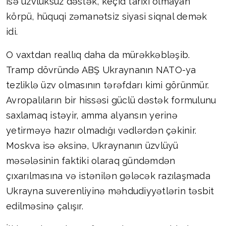
isə üzvlüksüz dəstək, keçid tarixi olmayan
körpü, hüquqi zəmanətsiz siyasi siqnal demək
idi.
O vaxtdan reallıq daha da mürəkkəbləşib.
Tramp dövründə ABŞ Ukraynanın NATO-ya
tezliklə üzv olmasının tərəfdarı kimi görünmür.
Avropalıların bir hissəsi güclü dəstək formulunu
saxlamaq istəyir, amma alyansın yerinə
yetirməyə hazır olmadığı vədlərdən çəkinir.
Moskva isə əksinə, Ukraynanın üzvlüyü
məsələsinin faktiki olaraq gündəmdən
çıxarılmasına və istənilən gələcək razılaşmada
Ukrayna suverenliyinə məhdudiyyətlərin təsbit
edilməsinə çalışır.