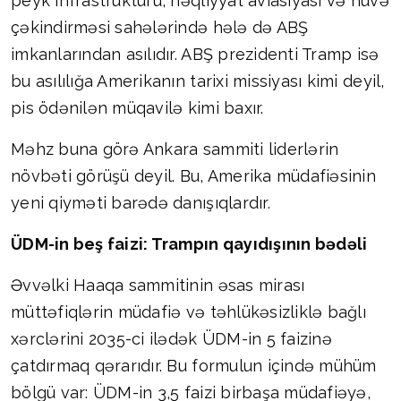
peyk infrastrukturu, nəqliyyat aviasiyası və nüvə
çəkindirməsi sahələrində hələ də ABŞ
imkanlarından asılıdır. ABŞ prezidenti Tramp isə
bu asılılığa Amerikanın tarixi missiyası kimi deyil,
pis ödənilən müqavilə kimi baxır.
Məhz buna görə Ankara sammiti liderlərin
növbəti görüşü deyil. Bu, Amerika müdafiəsinin
yeni qiyməti barədə danışıqlardır.
ÜDM-in beş faizi: Trampın qayıdışının bədəli
Əvvəlki Haaqa sammitinin əsas mirası
müttəfiqlərin müdafiə və təhlükəsizliklə bağlı
xərclərini 2035-ci ilədək ÜDM-in 5 faizinə
çatdırmaq qərarıdır. Bu formulun içində mühüm
bölgü var: ÜDM-in 3,5 faizi birbaşa müdafiəyə,