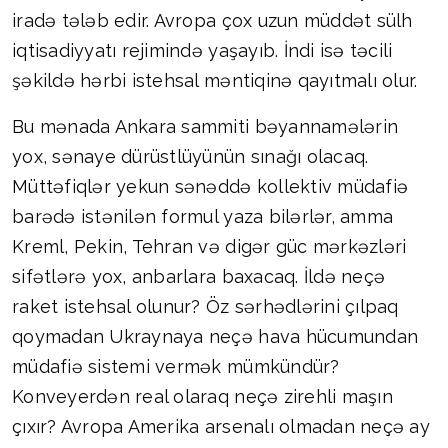
iradə tələb edir. Avropa çox uzun müddət sülh
iqtisadiyyatı rejimində yaşayıb. İndi isə təcili
şəkildə hərbi istehsal məntiqinə qayıtmalı olur.
Bu mənada Ankara sammiti bəyannamələrin
yox, sənaye dürüstlüyünün sınağı olacaq.
Müttəfiqlər yekun sənəddə kollektiv müdafiə
barədə istənilən formul yaza bilərlər, amma
Kreml, Pekin, Tehran və digər güc mərkəzləri
sifətlərə yox, anbarlara baxacaq. İldə neçə
raket istehsal olunur? Öz sərhədlərini çılpaq
qoymadan Ukraynaya neçə hava hücumundan
müdafiə sistemi vermək mümkündür?
Konveyerdən real olaraq neçə zirehli maşın
çıxır? Avropa Amerika arsenalı olmadan neçə ay