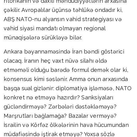
ritorikanın və daxili məhdudiyyətlərin arxasına
çəkilir. Avropalılar üçünsə təhlükə ondadır ki,
ABŞ NATO-nu alyansın vahid strategiyası və
vahid siyasi mandatı olmayan regional
münaqişələrə sürükləyə bilər.
Ankara bəyannaməsində İran bəndi göstərici
olacaq. İranın heç vaxt nüvə silahı əldə
etməməli olduğu barədə formul demək olar ki,
konsensus kimi səslənir. Amma onun arxasında
başqa sual gizlənir: diplomatiya işləməsə, NATO
konkret nə etməyə hazırdır? Sanksiyaları
gücləndirməyə? Zərbələri dəstəkləməyə?
Marşrutları bağlamağa? Bazalar verməyə?
İsrailin və Körfəz ölkələrinin hava hücumundan
müdafiəsində iştirak etməyə? Yoxsa sözlə