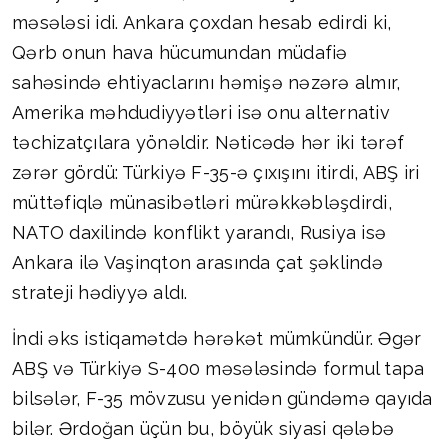
məsələsi idi. Ankara çoxdan hesab edirdi ki,
Qərb onun hava hücumundan müdafiə
sahəsində ehtiyaclarını həmişə nəzərə almır,
Amerika məhdudiyyətləri isə onu alternativ
təchizatçılara yönəldir. Nəticədə hər iki tərəf
zərər gördü: Türkiyə F-35-ə çıxışını itirdi, ABŞ iri
müttəfiqlə münasibətləri mürəkkəbləşdirdi,
NATO daxilində konflikt yarandı, Rusiya isə
Ankara ilə Vaşinqton arasında çat şəklində
strateji hədiyyə aldı.
İndi əks istiqamətdə hərəkət mümkündür. Əgər
ABŞ və Türkiyə S-400 məsələsində formul tapa
bilsələr, F-35 mövzusu yenidən gündəmə qayıda
bilər. Ərdoğan üçün bu, böyük siyasi qələbə