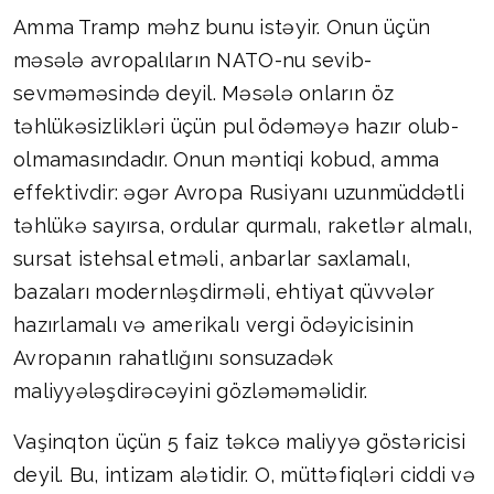
Amma Tramp məhz bunu istəyir. Onun üçün
məsələ avropalıların NATO-nu sevib-
sevməməsində deyil. Məsələ onların öz
təhlükəsizlikləri üçün pul ödəməyə hazır olub-
olmamasındadır. Onun məntiqi kobud, amma
effektivdir: əgər Avropa Rusiyanı uzunmüddətli
təhlükə sayırsa, ordular qurmalı, raketlər almalı,
sursat istehsal etməli, anbarlar saxlamalı,
bazaları modernləşdirməli, ehtiyat qüvvələr
hazırlamalı və amerikalı vergi ödəyicisinin
Avropanın rahatlığını sonsuzadək
maliyyələşdirəcəyini gözləməməlidir.
Vaşinqton üçün 5 faiz təkcə maliyyə göstəricisi
deyil. Bu, intizam alətidir. O, müttəfiqləri ciddi və