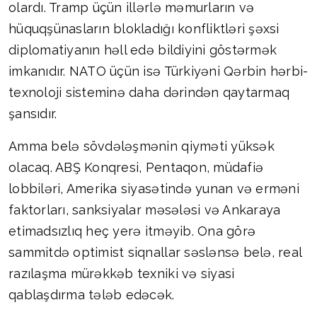
olardı. Tramp üçün illərlə məmurların və
hüquqşünasların blokladığı konfliktləri şəxsi
diplomatiyanın həll edə bildiyini göstərmək
imkanıdır. NATO üçün isə Türkiyəni Qərbin hərbi-
texnoloji sisteminə daha dərindən qaytarmaq
şansıdır.
Amma belə sövdələşmənin qiyməti yüksək
olacaq. ABŞ Konqresi, Pentaqon, müdafiə
lobbiləri, Amerika siyasətində yunan və erməni
faktorları, sanksiyalar məsələsi və Ankaraya
etimadsızlıq heç yerə itməyib. Ona görə
sammitdə optimist siqnallar səslənsə belə, real
razılaşma mürəkkəb texniki və siyasi
qablaşdırma tələb edəcək.