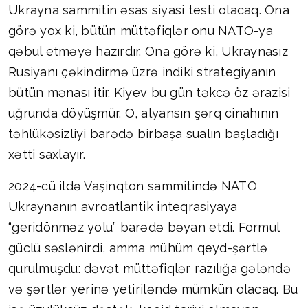
Ukrayna sammitin əsas siyasi testi olacaq. Ona
görə yox ki, bütün müttəfiqlər onu NATO-ya
qəbul etməyə hazırdır. Ona görə ki, Ukraynasız
Rusiyanı çəkindirmə üzrə indiki strategiyanın
bütün mənası itir. Kiyev bu gün təkcə öz ərazisi
uğrunda döyüşmür. O, alyansın şərq cinahının
təhlükəsizliyi barədə birbaşa sualın başladığı
xətti saxlayır.
2024-cü ildə Vaşinqton sammitində NATO
Ukraynanın avroatlantik inteqrasiyaya
“geridönməz yolu” barədə bəyan etdi. Formul
güclü səslənirdi, amma mühüm qeyd-şərtlə
qurulmuşdu: dəvət müttəfiqlər razılığa gələndə
və şərtlər yerinə yetiriləndə mümkün olacaq. Bu