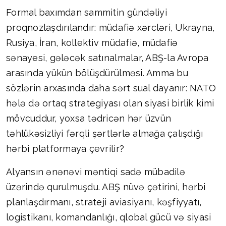
Formal baxımdan sammitin gündəliyi
proqnozlaşdırılandır: müdafiə xərcləri, Ukrayna,
Rusiya, İran, kollektiv müdafiə, müdafiə
sənayesi, gələcək satınalmalar, ABŞ-la Avropa
arasında yükün bölüşdürülməsi. Amma bu
sözlərin arxasında daha sərt sual dayanır: NATO
hələ də ortaq strategiyası olan siyasi birlik kimi
mövcuddur, yoxsa tədricən hər üzvün
təhlükəsizliyi fərqli şərtlərlə almağa çalışdığı
hərbi platformaya çevrilir?
Alyansın ənənəvi məntiqi sadə mübadilə
üzərində qurulmuşdu. ABŞ nüvə çətirini, hərbi
planlaşdırmanı, strateji aviasiyanı, kəşfiyyatı,
logistikanı, komandanlığı, qlobal gücü və siyasi