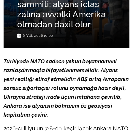
sammiti: alyans iclas
zalına əvvəlki Amerika
olmadan daxil olur
6 İYUL 2026 10:02
Türkiyədə NATO sadəcə yekun bəyannaməni
razılaşdırmaqla kifayətlənməməlidir. Alyans
yeni reallığı etiraf etməlidir: ABŞ artıq Avropanın
sonsuz sığortaçısı rolunu oynamağa hazır deyil,
Ukrayna strateji iradə üçün imtahana çevrilib,
Ankara isə alyansın böhranını öz geosiyasi
kapitalına çevirir.
2026-cı il iyulun 7-8-də keçiriləcək Ankara NATO