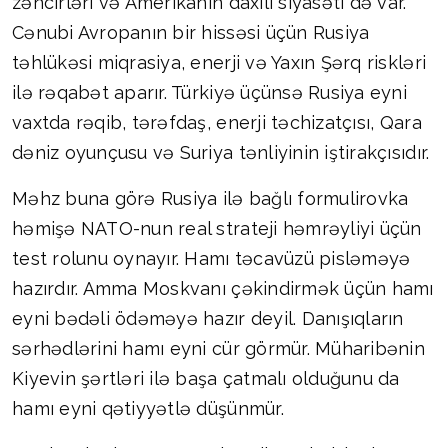
zəncirləri və Amerikanın daxili siyasəti də var.
Cənubi Avropanın bir hissəsi üçün Rusiya
təhlükəsi miqrasiya, enerji və Yaxın Şərq riskləri
ilə rəqabət aparır. Türkiyə üçünsə Rusiya eyni
vaxtda rəqib, tərəfdaş, enerji təchizatçısı, Qara
dəniz oyunçusu və Suriya tənliyinin iştirakçısıdır.
Məhz buna görə Rusiya ilə bağlı formulirovka
həmişə NATO-nun real strateji həmrəyliyi üçün
test rolunu oynayır. Hamı təcavüzü pisləməyə
hazırdır. Amma Moskvanı çəkindirmək üçün hamı
eyni bədəli ödəməyə hazır deyil. Danışıqların
sərhədlərini hamı eyni cür görmür. Müharibənin
Kiyevin şərtləri ilə başa çatmalı olduğunu da
hamı eyni qətiyyətlə düşünmür.