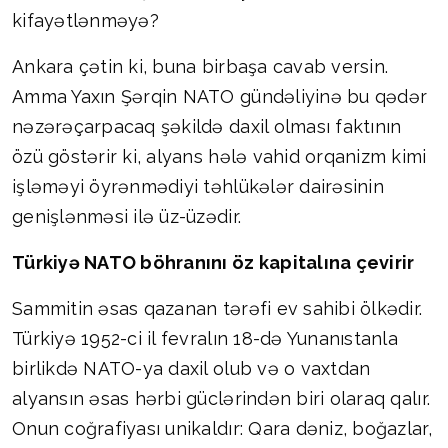
kifayətlənməyə?
Ankara çətin ki, buna birbaşa cavab versin.
Amma Yaxın Şərqin NATO gündəliyinə bu qədər
nəzərəçarpacaq şəkildə daxil olması faktının
özü göstərir ki, alyans hələ vahid orqanizm kimi
işləməyi öyrənmədiyi təhlükələr dairəsinin
genişlənməsi ilə üz-üzədir.
Türkiyə NATO böhranını öz kapitalına çevirir
Sammitin əsas qazanan tərəfi ev sahibi ölkədir.
Türkiyə 1952-ci il fevralın 18-də Yunanıstanla
birlikdə NATO-ya daxil olub və o vaxtdan
alyansın əsas hərbi güclərindən biri olaraq qalır.
Onun coğrafiyası unikaldır: Qara dəniz, boğazlar,