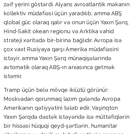
zəif yerini göstərdi. Alyans avroatlantik məkanın
kollektiv müdafiəsi üçün yaradılıb, amma ABŞ
qlobal güc olaraq qalır və onun üçün Yaxın Şərq,
Hind-Sakit okean regionu və Arktika vahid
strateji xəritədə bir-birinə bağlıdır. Avropa isə
çox vaxt Rusiyaya qarşı Amerika müdafiəsini
istəyir, amma Yaxın Şərq münaqişələrində
avtomatik olaraq ABŞ-ın arxasınca getmək
istəmir.
Tramp üçün belə mövqe ikiüzlü görünür:
Moskvadan qorunmaq lazım gələndə Avropa
Amerikanın qətiyyətini tələb edir, Vaşinqton
Yaxın Şərqdə dəstək istəyəndə isə müttəfiqlərin
bir hissəsi hüquqi qeyd-şərtlərin, humanitar