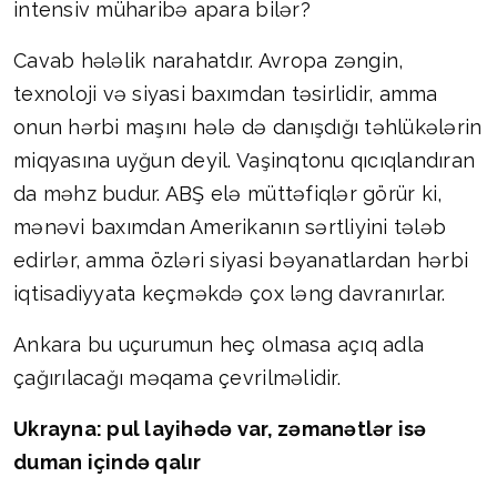
intensiv müharibə apara bilər?
Cavab hələlik narahatdır. Avropa zəngin,
texnoloji və siyasi baxımdan təsirlidir, amma
onun hərbi maşını hələ də danışdığı təhlükələrin
miqyasına uyğun deyil. Vaşinqtonu qıcıqlandıran
da məhz budur. ABŞ elə müttəfiqlər görür ki,
mənəvi baxımdan Amerikanın sərtliyini tələb
edirlər, amma özləri siyasi bəyanatlardan hərbi
iqtisadiyyata keçməkdə çox ləng davranırlar.
Ankara bu uçurumun heç olmasa açıq adla
çağırılacağı məqama çevrilməlidir.
Ukrayna: pul layihədə var, zəmanətlər isə
duman içində qalır