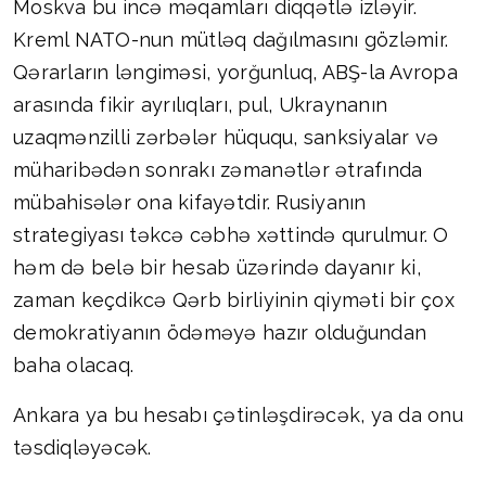
Moskva bu incə məqamları diqqətlə izləyir.
Kreml NATO-nun mütləq dağılmasını gözləmir.
Qərarların ləngiməsi, yorğunluq, ABŞ-la Avropa
arasında fikir ayrılıqları, pul, Ukraynanın
uzaqmənzilli zərbələr hüququ, sanksiyalar və
müharibədən sonrakı zəmanətlər ətrafında
mübahisələr ona kifayətdir. Rusiyanın
strategiyası təkcə cəbhə xəttində qurulmur. O
həm də belə bir hesab üzərində dayanır ki,
zaman keçdikcə Qərb birliyinin qiyməti bir çox
demokratiyanın ödəməyə hazır olduğundan
baha olacaq.
Ankara ya bu hesabı çətinləşdirəcək, ya da onu
təsdiqləyəcək.