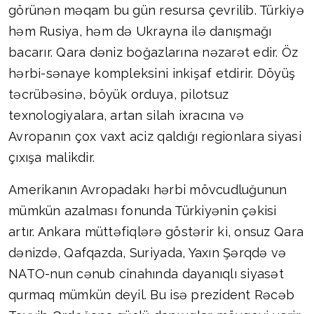
görünən məqam bu gün resursa çevrilib. Türkiyə
həm Rusiya, həm də Ukrayna ilə danışmağı
bacarır. Qara dəniz boğazlarına nəzarət edir. Öz
hərbi-sənaye kompleksini inkişaf etdirir. Döyüş
təcrübəsinə, böyük orduya, pilotsuz
texnologiyalara, artan silah ixracına və
Avropanın çox vaxt aciz qaldığı regionlara siyasi
çıxışa malikdir.
Amerikanın Avropadakı hərbi mövcudluğunun
mümkün azalması fonunda Türkiyənin çəkisi
artır. Ankara müttəfiqlərə göstərir ki, onsuz Qara
dənizdə, Qafqazda, Suriyada, Yaxın Şərqdə və
NATO-nun cənub cinahında dayanıqlı siyasət
qurmaq mümkün deyil. Bu isə prezident Rəcəb