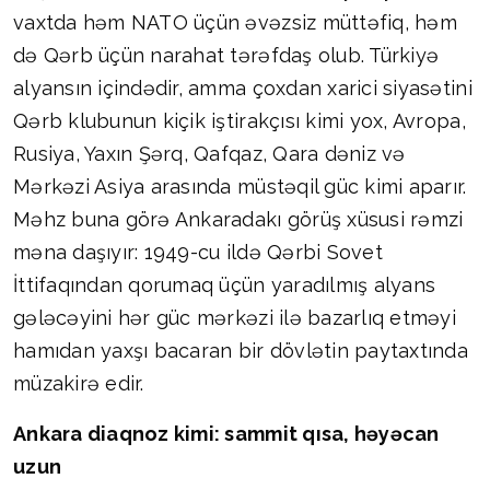
vaxtda həm NATO üçün əvəzsiz müttəfiq, həm
də Qərb üçün narahat tərəfdaş olub. Türkiyə
alyansın içindədir, amma çoxdan xarici siyasətini
Qərb klubunun kiçik iştirakçısı kimi yox, Avropa,
Rusiya, Yaxın Şərq, Qafqaz, Qara dəniz və
Mərkəzi Asiya arasında müstəqil güc kimi aparır.
Məhz buna görə Ankaradakı görüş xüsusi rəmzi
məna daşıyır: 1949-cu ildə Qərbi Sovet
İttifaqından qorumaq üçün yaradılmış alyans
gələcəyini hər güc mərkəzi ilə bazarlıq etməyi
hamıdan yaxşı bacaran bir dövlətin paytaxtında
müzakirə edir.
Ankara diaqnoz kimi: sammit qısa, həyəcan
uzun