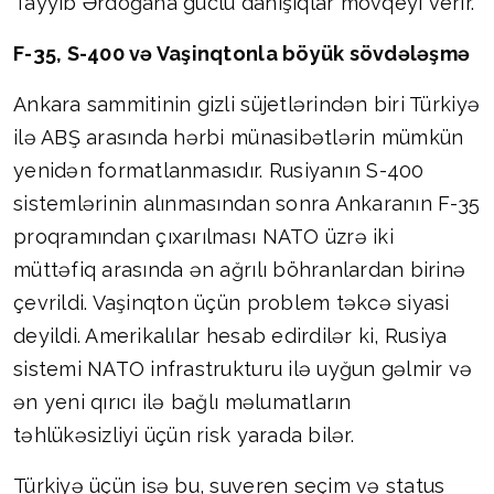
Tayyib Ərdoğana güclü danışıqlar mövqeyi verir.
F-35, S-400 və Vaşinqtonla böyük sövdələşmə
Ankara sammitinin gizli süjetlərindən biri Türkiyə
ilə ABŞ arasında hərbi münasibətlərin mümkün
yenidən formatlanmasıdır. Rusiyanın S-400
sistemlərinin alınmasından sonra Ankaranın F-35
proqramından çıxarılması NATO üzrə iki
müttəfiq arasında ən ağrılı böhranlardan birinə
çevrildi. Vaşinqton üçün problem təkcə siyasi
deyildi. Amerikalılar hesab edirdilər ki, Rusiya
sistemi NATO infrastrukturu ilə uyğun gəlmir və
ən yeni qırıcı ilə bağlı məlumatların
təhlükəsizliyi üçün risk yarada bilər.
Türkiyə üçün isə bu, suveren seçim və status