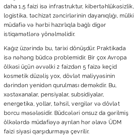
daha 1,5 faizi isə infrastruktur, kibertəhlükəsizlik,
logistika, təchizat zəncirlərinin dayanıqlığı, mülki
müdafiə və hərbi hazırlıqla bağlı digər
istiqamətlərə yönəlməlidir.
Kağız üzərində bu, tarixi dönüşdür. Praktikada
isə nəhəng büdcə problemidir. Bir çox Avropa
ölkəsi üçün əvvəlki 2 faizdən 5 faizə keçid
kosmetik düzəliş yox, dövlət maliyyəsinin
dərindən yenidən qurulması deməkdir. Bu,
xəstəxanalar, pensiyalar, subsidiyalar,
energetika, yollar, təhsil, vergilər və dövlət
borcu məsələsidir. Büdcələri onsuz da gərilmiş
ölkələrdə müdafiəyə ayrılan hər əlavə ÜDM
faizi siyasi qarşıdurmaya çevrilir.