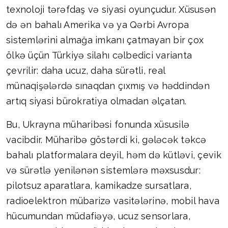
texnoloji tərəfdaş və siyasi oyunçudur. Xüsusən
də ən bahalı Amerika və ya Qərbi Avropa
sistemlərini almağa imkanı çatmayan bir çox
ölkə üçün Türkiyə silahı cəlbedici varianta
çevrilir: daha ucuz, daha sürətli, real
münaqişələrdə sınaqdan çıxmış və həddindən
artıq siyasi bürokratiya olmadan əlçatan.
Bu, Ukrayna müharibəsi fonunda xüsusilə
vacibdir. Müharibə göstərdi ki, gələcək təkcə
bahalı platformalara deyil, həm də kütləvi, çevik
və sürətlə yenilənən sistemlərə məxsusdur:
pilotsuz aparatlara, kamikadze sursatlara,
radioelektron mübarizə vasitələrinə, mobil hava
hücumundan müdafiəyə, ucuz sensorlara,