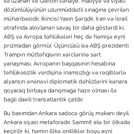
ilə uzanan və Qərbin sənaye, maliyyə və siyasi
dözümlülüyünün uzunmüddətli sınağına çevrilən
müharibəsidir. İkincisi Yaxın Şərqdir. İran və İsrail
ətrafında alovlanan savaş bir daha göstərdi ki,
ABŞ və Avropa təhlükələri heç də həmişə eyni
prizmadan görmür. Üçüncüsü isə ABŞ prezidenti
Trampın müttəfiqlərin xərclərinə sərt
yanaşması, Avropanın başqasının hesabına
təhlükəsizlik vərdişinə inamsızlığı və rəqiblərlə
alyansın ənənəvi diplomatik dəhlizlərini kənara
qoyaraq birbaşa danışmağa hazır olması ilə
bağlı daxili transatlantik çatdır.
Bu baxımdan Ankara sadəcə görüş məkanı deyil.
Ankara siyasi metaforadır. Sammit elə bir ölkədə
keçirilir ki, həmin ölkə onilliklər boyu eyni