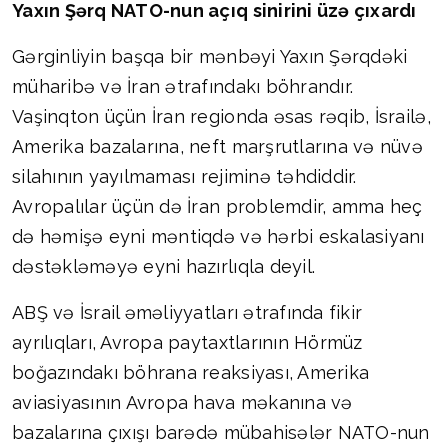
Yaxın Şərq NATO-nun açıq sinirini üzə çıxardı
Gərginliyin başqa bir mənbəyi Yaxın Şərqdəki
müharibə və İran ətrafındakı böhrandır.
Vaşinqton üçün İran regionda əsas rəqib, İsrailə,
Amerika bazalarına, neft marşrutlarına və nüvə
silahının yayılmaması rejiminə təhdiddir.
Avropalılar üçün də İran problemdir, amma heç
də həmişə eyni məntiqdə və hərbi eskalasiyanı
dəstəkləməyə eyni hazırlıqla deyil.
ABŞ və İsrail əməliyyatları ətrafında fikir
ayrılıqları, Avropa paytaxtlarının Hörmüz
boğazındakı böhrana reaksiyası, Amerika
aviasiyasının Avropa hava məkanına və
bazalarına çıxışı barədə mübahisələr NATO-nun