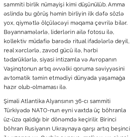
sammiti birlik nümayişi kimi düşünülüb. Amma
əslində bu görüş həmin birliyin ilk dəfə sözlə
yox, qiymətlə ölçüləcəyi məqama çevrilə bilər.
Bəyannamələrlə, liderlərin ailə fotosu ilə,
kollektiv müdafiə barədə ritual ifadələrlə deyil,
real xərclərlə, zavod gücü ilə, hərbi
tədarüklərlə, siyasi intizamla və Avropanın
Vaşinqtonun artıq əvvəlki qoruma səviyyəsini
avtomatik təmin etmədiyi dünyada yaşamağa
hazır olub-olmaması ilə.
Şimali Atlantika Alyansının 36-cı sammiti
Türkiyədə NATO-nun eyni vaxtda üç böhranla
üz-üzə qaldığı bir dönəmdə keçirilir. Birinci
böhran Rusiyanın Ukraynaya qarşı artıq beşinci