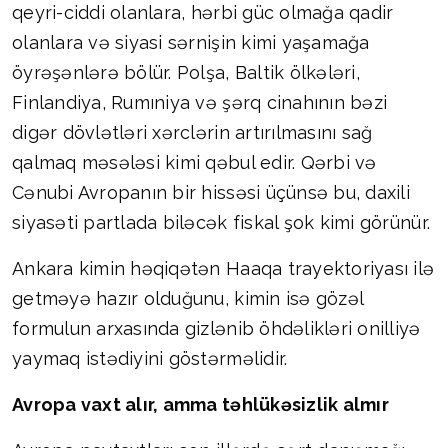
qeyri-ciddi olanlara, hərbi güc olmağa qadir
olanlara və siyasi sərnişin kimi yaşamağa
öyrəşənlərə bölür. Polşa, Baltik ölkələri,
Finlandiya, Rumıniya və şərq cinahının bəzi
digər dövlətləri xərclərin artırılmasını sağ
qalmaq məsələsi kimi qəbul edir. Qərbi və
Cənubi Avropanın bir hissəsi üçünsə bu, daxili
siyasəti partlada biləcək fiskal şok kimi görünür.
Ankara kimin həqiqətən Haaqa trayektoriyası ilə
getməyə hazır olduğunu, kimin isə gözəl
formulun arxasında gizlənib öhdəlikləri onilliyə
yaymaq istədiyini göstərməlidir.
Avropa vaxt alır, amma təhlükəsizlik almır