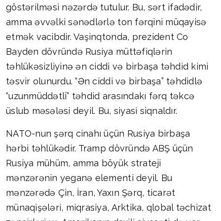
göstərilməsi nəzərdə tutulur. Bu, sərt ifadədir,
amma əvvəlki sənədlərlə ton fərqini müqayisə
etmək vacibdir. Vaşinqtonda, prezident Co
Bayden dövründə Rusiya müttəfiqlərin
təhlükəsizliyinə ən ciddi və birbaşa təhdid kimi
təsvir olunurdu. “Ən ciddi və birbaşa” təhdidlə
“uzunmüddətli” təhdid arasındakı fərq təkcə
üslub məsələsi deyil. Bu, siyasi siqnaldır.
NATO-nun şərq cinahı üçün Rusiya birbaşa
hərbi təhlükədir. Tramp dövründə ABŞ üçün
Rusiya mühüm, amma böyük strateji
mənzərənin yeganə elementi deyil. Bu
mənzərədə Çin, İran, Yaxın Şərq, ticarət
münaqişələri, miqrasiya, Arktika, qlobal təchizat