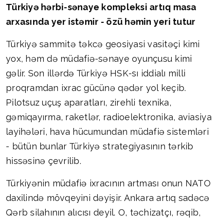
Türkiyə hərbi-sənaye kompleksi artıq masa
arxasında yer istəmir - özü həmin yeri tutur
Türkiyə sammitə təkcə geosiyasi vasitəçi kimi
yox, həm də müdafiə-sənaye oyunçusu kimi
gəlir. Son illərdə Türkiyə HSK-sı iddialı milli
proqramdan ixrac gücünə qədər yol keçib.
Pilotsuz uçuş aparatları, zirehli texnika,
gəmiqayırma, raketlər, radioelektronika, aviasiya
layihələri, hava hücumundan müdafiə sistemləri
- bütün bunlar Türkiyə strategiyasının tərkib
hissəsinə çevrilib.
Türkiyənin müdafiə ixracının artması onun NATO
daxilində mövqeyini dəyişir. Ankara artıq sadəcə
Qərb silahının alıcısı deyil. O, təchizatçı, rəqib,