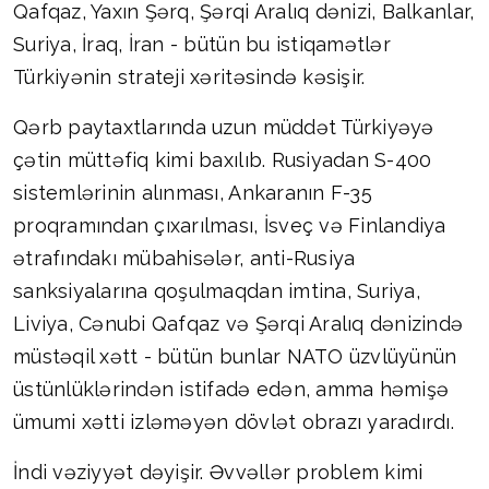
Qafqaz, Yaxın Şərq, Şərqi Aralıq dənizi, Balkanlar,
Suriya, İraq, İran - bütün bu istiqamətlər
Türkiyənin strateji xəritəsində kəsişir.
Qərb paytaxtlarında uzun müddət Türkiyəyə
çətin müttəfiq kimi baxılıb. Rusiyadan S-400
sistemlərinin alınması, Ankaranın F-35
proqramından çıxarılması, İsveç və Finlandiya
ətrafındakı mübahisələr, anti-Rusiya
sanksiyalarına qoşulmaqdan imtina, Suriya,
Liviya, Cənubi Qafqaz və Şərqi Aralıq dənizində
müstəqil xətt - bütün bunlar NATO üzvlüyünün
üstünlüklərindən istifadə edən, amma həmişə
ümumi xətti izləməyən dövlət obrazı yaradırdı.
İndi vəziyyət dəyişir. Əvvəllər problem kimi