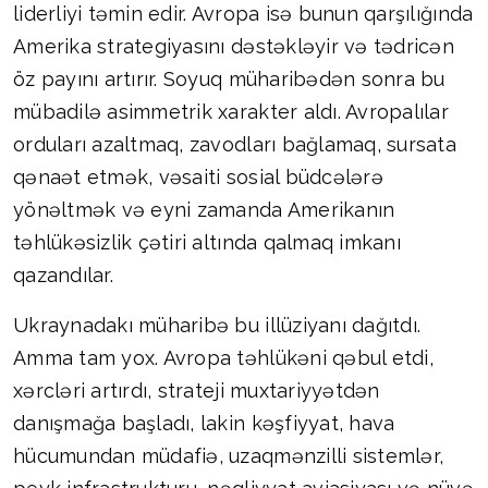
liderliyi təmin edir. Avropa isə bunun qarşılığında
Amerika strategiyasını dəstəkləyir və tədricən
öz payını artırır. Soyuq müharibədən sonra bu
mübadilə asimmetrik xarakter aldı. Avropalılar
orduları azaltmaq, zavodları bağlamaq, sursata
qənaət etmək, vəsaiti sosial büdcələrə
yönəltmək və eyni zamanda Amerikanın
təhlükəsizlik çətiri altında qalmaq imkanı
qazandılar.
Ukraynadakı müharibə bu illüziyanı dağıtdı.
Amma tam yox. Avropa təhlükəni qəbul etdi,
xərcləri artırdı, strateji muxtariyyətdən
danışmağa başladı, lakin kəşfiyyat, hava
hücumundan müdafiə, uzaqmənzilli sistemlər,