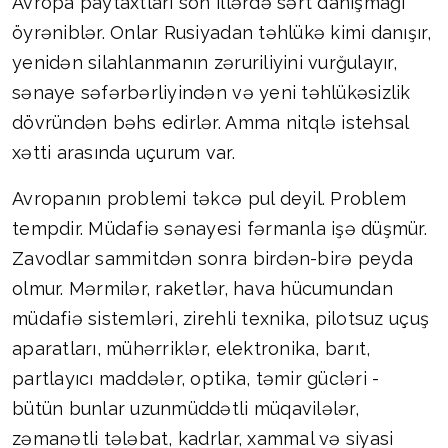
Avropa paytaxtları son illərdə sərt danışmağı
öyrəniblər. Onlar Rusiyadan təhlükə kimi danışır,
yenidən silahlanmanın zəruriliyini vurğulayır,
sənaye səfərbərliyindən və yeni təhlükəsizlik
dövründən bəhs edirlər. Amma nitqlə istehsal
xətti arasında uçurum var.
Avropanın problemi təkcə pul deyil. Problem
tempdir. Müdafiə sənayesi fərmanla işə düşmür.
Zavodlar sammitdən sonra birdən-birə peyda
olmur. Mərmilər, raketlər, hava hücumundan
müdafiə sistemləri, zirehli texnika, pilotsuz uçuş
aparatları, mühərriklər, elektronika, barıt,
partlayıcı maddələr, optika, təmir gücləri -
bütün bunlar uzunmüddətli müqavilələr,
zəmanətli tələbat, kadrlar, xammal və siyasi