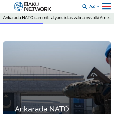
AZ
Ankarada NATO sammiti: alyans iclas zalına əvvəlki Amerika olmadan daxil olur
Ankarada NATO