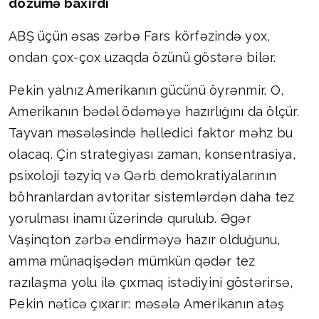
dözümə baxırdı
ABŞ üçün əsas zərbə Fars körfəzində yox,
ondan çox-çox uzaqda özünü göstərə bilər.
Pekin yalnız Amerikanın gücünü öyrənmir. O,
Amerikanın bədəl ödəməyə hazırlığını da ölçür.
Tayvan məsələsində həlledici faktor məhz bu
olacaq. Çin strategiyası zaman, konsentrasiya,
psixoloji təzyiq və Qərb demokratiyalarının
böhranlardan avtoritar sistemlərdən daha tez
yorulması inamı üzərində qurulub. Əgər
Vaşinqton zərbə endirməyə hazır olduğunu,
amma münaqişədən mümkün qədər tez
razılaşma yolu ilə çıxmaq istədiyini göstərirsə,
Pekin nəticə çıxarır: məsələ Amerikanın atəş