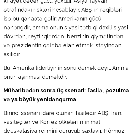
kifayət qədər gücü yoxdur. Asiya Tayvan
ətrafındakı riskləri hesablayır. ABŞ-ın rəqibləri
isə bu qənaətə gəlir: Amerikanın gücü
nəhəngdir, amma onun siyasi tətbiqi daxili siyasi
dövrdən, reytinqlərdən, benzinin qiymətindən
və prezidentin qələbə elan etmək istəyindən
asılıdır.
Bu, Amerika liderliyinin sonu demək deyil. Amma
onun aşınması deməkdir.
Müharibədən sonra üç ssenari: fasilə, pozulma
və ya böyük yenidənqurma
Birinci ssenari idarə olunan fasilədir. ABŞ, İran,
vasitəçilər və Körfəz ölkələri minimal
deeskalasiya rejimini qoruyub saxlayır. Hörmüz