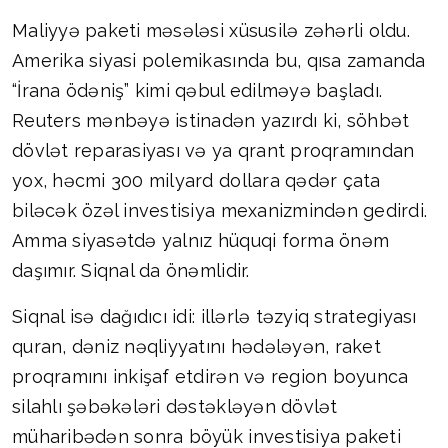
Maliyyə paketi məsələsi xüsusilə zəhərli oldu.
Amerika siyasi polemikasında bu, qısa zamanda
“İrana ödəniş” kimi qəbul edilməyə başladı.
Reuters mənbəyə istinadən yazırdı ki, söhbət
dövlət reparasiyası və ya qrant proqramından
yox, həcmi 300 milyard dollara qədər çata
biləcək özəl investisiya mexanizmindən gedirdi.
Amma siyasətdə yalnız hüquqi forma önəm
daşımır. Siqnal da önəmlidir.
Siqnal isə dağıdıcı idi: illərlə təzyiq strategiyası
quran, dəniz nəqliyyatını hədələyən, raket
proqramını inkişaf etdirən və region boyunca
silahlı şəbəkələri dəstəkləyən dövlət
müharibədən sonra böyük investisiya paketi