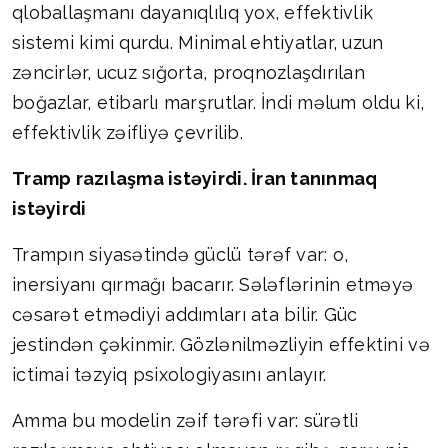
qloballaşmanı dayanıqlılıq yox, effektivlik
sistemi kimi qurdu. Minimal ehtiyatlar, uzun
zəncirlər, ucuz sığorta, proqnozlaşdırılan
boğazlar, etibarlı marşrutlar. İndi məlum oldu ki,
effektivlik zəifliyə çevrilib.
Tramp razılaşma istəyirdi. İran tanınmaq
istəyirdi
Trampın siyasətində güclü tərəf var: o,
inersiyanı qırmağı bacarır. Sələflərinin etməyə
cəsarət etmədiyi addımları ata bilir. Güc
jestindən çəkinmir. Gözlənilməzliyin effektini və
ictimai təzyiq psixologiyasını anlayır.
Amma bu modelin zəif tərəfi var: sürətli