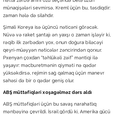
hətta zərbə anını özü seçəndə belə uzun
münaqişələri sevmirsə, Kreml üçün bu, təsdiqdir:
zaman hələ də silahdır.
Şimali Koreya isə üçüncü nəticəni görəcək.
Nüvə və raket şantajı ən yaxşı o zaman işləyir ki,
rəqib ilk zərbədən yox, onun doğura biləcəyi
qeyri-müəyyən nəticələr zəncirindən qorxur.
Pxenyan çoxdan “təhlükəli zəif” məntiqi ilə
yaşayır: məcburetmənin qiyməti nə qədər
yüksəkdirsə, rejimin sağ qalmaq üçün manevr
sahəsi də bir o qədər geniş olur.
ABŞ müttəfiqləri xoşagəlməz dərs aldı
ABŞ müttəfiqləri üçün bu savaş narahatlıq
mənbəyinə çevrildi. İsrail gördü ki, Amerika gücü