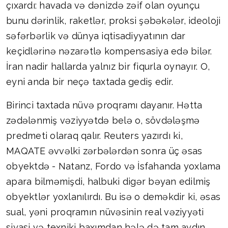
çıxardı: havada və dənizdə zəif olan oyunçu
bunu dərinlik, raketlər, proksi şəbəkələr, ideoloji
səfərbərlik və dünya iqtisadiyyatının dar
keçidlərinə nəzarətlə kompensasiya edə bilər.
İran nadir hallarda yalnız bir fiqurla oynayır. O,
eyni anda bir neçə taxtada gediş edir.
Birinci taxtada nüvə proqramı dayanır. Hətta
zədələnmiş vəziyyətdə belə o, sövdələşmə
predmeti olaraq qalır. Reuters yazırdı ki,
MAQATE əvvəlki zərbələrdən sonra üç əsas
obyektdə - Natanz, Fordo və İsfahanda yoxlama
apara bilməmişdi, halbuki digər bəyan edilmiş
obyektlər yoxlanılırdı. Bu isə o deməkdir ki, əsas
sual, yəni proqramın nüvəsinin real vəziyyəti
siyasi və texniki baxımdan hələ də tam aydın