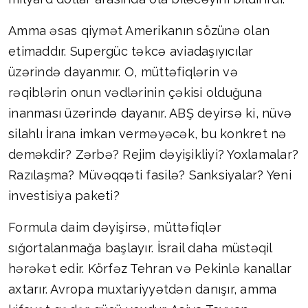
Amma əsas qiymət Amerikanın sözünə olan
etimaddır. Supergüc təkcə aviadaşıyıcılar
üzərində dayanmır. O, müttəfiqlərin və
rəqiblərin onun vədlərinin çəkisi olduğuna
inanması üzərində dayanır. ABŞ deyirsə ki, nüvə
silahlı İrana imkan verməyəcək, bu konkret nə
deməkdir? Zərbə? Rejim dəyişikliyi? Yoxlamalar?
Razılaşma? Müvəqqəti fasilə? Sanksiyalar? Yeni
investisiya paketi?
Formula daim dəyişirsə, müttəfiqlər
sığortalanmağa başlayır. İsrail daha müstəqil
hərəkət edir. Körfəz Tehran və Pekinlə kanallar
axtarır. Avropa muxtariyyətdən danışır, amma