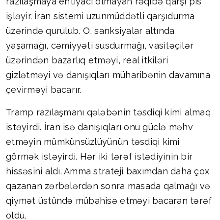
razılaşmaya ehtiyacı olmayan rəqibə qarşı pis
işləyir. İran sistemi uzunmüddətli qarşıdurma
üzərində qurulub. O, sanksiyalar altında
yaşamağı, cəmiyyəti susdurmağı, vasitəçilər
üzərindən bazarlıq etməyi, real itkiləri
gizlətməyi və danışıqları müharibənin davamına
çevirməyi bacarır.
Tramp razılaşmanı qələbənin təsdiqi kimi almaq
istəyirdi. İran isə danışıqları onu güclə məhv
etməyin mümkünsüzlüyünün təsdiqi kimi
görmək istəyirdi. Hər iki tərəf istədiyinin bir
hissəsini aldı. Amma strateji baxımdan daha çox
qazanan zərbələrdən sonra masada qalmağı və
qiymət üstündə mübahisə etməyi bacaran tərəf
oldu.