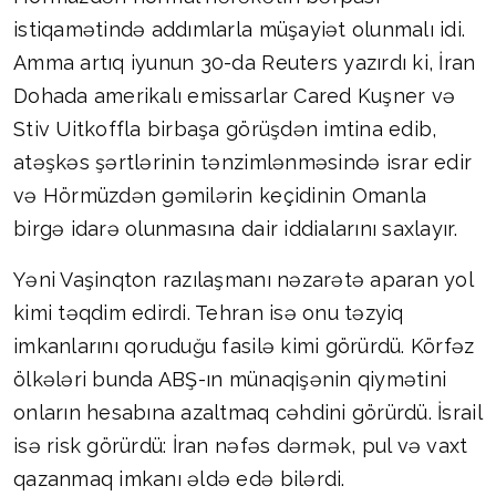
istiqamətində addımlarla müşayiət olunmalı idi.
Amma artıq iyunun 30-da Reuters yazırdı ki, İran
Dohada amerikalı emissarlar Cared Kuşner və
Stiv Uitkoffla birbaşa görüşdən imtina edib,
atəşkəs şərtlərinin tənzimlənməsində israr edir
və Hörmüzdən gəmilərin keçidinin Omanla
birgə idarə olunmasına dair iddialarını saxlayır.
Yəni Vaşinqton razılaşmanı nəzarətə aparan yol
kimi təqdim edirdi. Tehran isə onu təzyiq
imkanlarını qoruduğu fasilə kimi görürdü. Körfəz
ölkələri bunda ABŞ-ın münaqişənin qiymətini
onların hesabına azaltmaq cəhdini görürdü. İsrail
isə risk görürdü: İran nəfəs dərmək, pul və vaxt
qazanmaq imkanı əldə edə bilərdi.