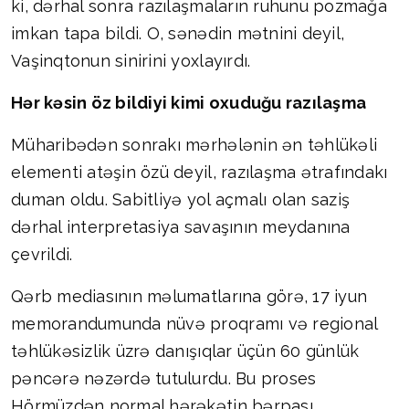
ki, dərhal sonra razılaşmaların ruhunu pozmağa
imkan tapa bildi. O, sənədin mətnini deyil,
Vaşinqtonun sinirini yoxlayırdı.
Hər kəsin öz bildiyi kimi oxuduğu razılaşma
Müharibədən sonrakı mərhələnin ən təhlükəli
elementi atəşin özü deyil, razılaşma ətrafındakı
duman oldu. Sabitliyə yol açmalı olan saziş
dərhal interpretasiya savaşının meydanına
çevrildi.
Qərb mediasının məlumatlarına görə, 17 iyun
memorandumunda nüvə proqramı və regional
təhlükəsizlik üzrə danışıqlar üçün 60 günlük
pəncərə nəzərdə tutulurdu. Bu proses
Hörmüzdən normal hərəkətin bərpası