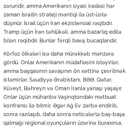
zəruridir, amma Amerikanın siyasi iradəsi hər
zaman İsrailin strateji məntiqi ilə üst-üstə
düşmür. İsrail üçün İran ekzistensial rəqibdir.
Tramp üçün İran təhlükəli, amma bazarlıq edilə
bilən rəqibdir. Bunlar fərqli baxış bucaqlarıdır.
Körfəz ölkələri isə daha mürəkkəb mənzərə
gördü. Onlar Amerikanın müdafiəsini istəyirlər,
amma başqasının savaşının ön xəttinə çevrilmək
istəmirlər. Səudiyyə Ərəbistanı, BƏƏ, Qətər,
Küveyt, Bəhreyn və Oman İranla yanaşı yaşayır.
Onlar üçün müharibə Vaşinqtondakı mətbuat
konfransı ilə bitmir. Əgər Ağ Ev zərbə endirib,
sonra razılaşıb, daha sonra nəticələrlə baş-başa
qalmağı regional oyunçuların üzərinə buraxırsa,