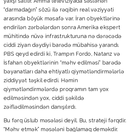
yaxşı satılır. Amma televiziyada səslənən
“darmadağın” sözü ilə rəqibin real vəziyyəti
arasında böyük məsafə var. İran obyektlərinə
endirilən zərbələrdən sonra Amerika ekspert
mühitində nüvə infrastrukturuna nə dərəcədə
ciddi ziyan dəydiyi barədə mübahisə yarandı.
PBS qeyd edirdi ki, Trampın Fordo, Natanz və
İsfahan obyektlərinin “məhv edilməsi” barədə
bəyanatları daha ehtiyatlı qiymətləndirmələrlə
ziddiyyət təşkil edirdi. Həmin
qiymətləndirmələrdə proqramın tam yox
edilməsindən yox, ciddi şəkildə
zəiflədilməsindən danışılırdı.
Bu fərq üslub məsələsi deyil. Bu, strateji fərqdir.
“Məhv etmək” məsələni bağlamaq deməkdir.