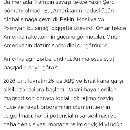
Bu mənada Trampın savaşı təkcə Yaxın Şərq
böhranı olmadı. Bu, Amerikanın iradəsi üçün
qlobal sınağa çevrildi. Pekin, Moskva və
Pxenyan bu sınağı diqqətlə izləyirdi. Onlar təkcə
Amerika raketlərinin gücünü görmədilər. Onlar
Amerikanın dözüm sərhədini də gördülər.
Amerika ağır zərbə endirdi. Amma əsas sual
başqadır: nəyə görə?
2026-cı il fevralın 28-də ABŞ və İsrail İrana qarşı
silsilə zərbələrə başladı. Rəsmi bəyan edilən
məqsəd son dərəcə iddialı idi: rejimə təzyiq,
nüvə və raket proqramının elementlərinin
dağıdılması, hərbi potensialın sarsıdılması və
daha geniş siyasi mənada rejim dəyişikliyi üçün