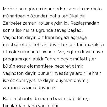
Məhz buna görə müharibədən sonrakı mərhələ
müharibənin özündən daha təhlükəlidir.
Zərbələr zamanı rollar aydın idi. Razılaşmadan
sonra isə məna uğrunda savaş başladı.
Vaşinqton deyir: biz İranı boğazı açmağa
məcbur etdik. Tehran deyir: biz şərtləri müzakirə
etmək hüququnu saxladıq. Vaşinqton deyir: nüvə
proqramı geri atıldı. Tehran deyir: müfəttişlər
bütün əsas elementlərə nəzarət etmir.
Vaşinqton deyir: bunlar investisiyalardır. Tehran
isə öz cəmiyyətinə deyir: düşmən dəymiş
zərərin əvəzini ödəyəcək.
Belə müharibədə məna bəzən dağıdılmış
binalardan daha vacib olur.