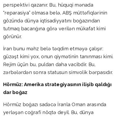
perspektivi qazanır. Bu, hüquqi mənada
“reparasiya” olmasa belə, ABŞ müttəfiqlərinin
gözündə dünya iqtisadiyyatını boğazından
tutmaq bacarığına görə verilən mükafat kimi
görünür.
İran bunu məhz belə təqdim etməyə çalışır:
güzəşt kimi yox, onun qiymətinin tanınması kimi.
Rejim üçün bu, puldan daha vacibdir. Bu,
zərbələrdən sonra statusun simvolik bərpasıdır.
Hörmüz: Amerika strategiyasının ilişib qaldığı
dar boğaz
Hörmüz boğazı sadəcə İranla Oman arasında
yerləşən coğrafi nöqtə deyil. Bu, dünya