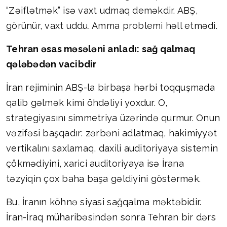
“Zəiflətmək” isə vaxt udmaq deməkdir. ABŞ,
görünür, vaxt uddu. Amma problemi həll etmədi.
Tehran əsas məsələni anladı: sağ qalmaq
qələbədən vacibdir
İran rejiminin ABŞ-la birbaşa hərbi toqquşmada
qalib gəlmək kimi öhdəliyi yoxdur. O,
strategiyasını simmetriya üzərində qurmur. Onun
vəzifəsi başqadır: zərbəni adlatmaq, hakimiyyət
vertikalını saxlamaq, daxili auditoriyaya sistemin
çökmədiyini, xarici auditoriyaya isə İrana
təzyiqin çox baha başa gəldiyini göstərmək.
Bu, İranın köhnə siyasi sağqalma məktəbidir.
İran-İraq müharibəsindən sonra Tehran bir dərs