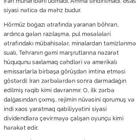
İran müharibəni udmadı. Amma sındırılmadı. Əsas
siyasi nəticə də məhz budur.
Hörmüz boğazı ətrafında yaranan böhran,
ardınca gələn razılaşma, pul məsələləri
ətrafındakı mübahisələr, minalardan təmizlənmə
sualı, Tehranın gəmi marşrutlarına nəzarət
hüququnu saxlamaq cəhdləri və amerikalı
emissarlarla birbaşa görüşdən imtina etməsi
göstərdi: İran zərbələrdən sonra darmadağın
edilmiş rəqib kimi davranmır. O, ilk zərbə
dalğasından çıxmış, rejimin nüvəsini qorumuş və
indi xaos yaratmaq qabiliyyətini siyasi
dividendlərə çevirməyə çalışan oyunçu kimi
hərəkət edir.