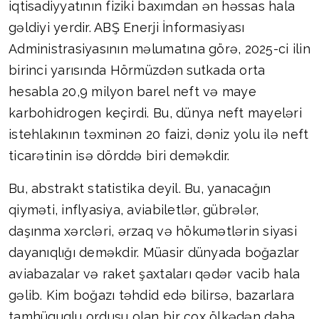
iqtisadiyyatının fiziki baxımdan ən həssas hala
gəldiyi yerdir. ABŞ Enerji İnformasiyası
Administrasiyasının məlumatına görə, 2025-ci ilin
birinci yarısında Hörmüzdən sutkada orta
hesabla 20,9 milyon barel neft və maye
karbohidrogen keçirdi. Bu, dünya neft mayeləri
istehlakının təxminən 20 faizi, dəniz yolu ilə neft
ticarətinin isə dörddə biri deməkdir.
Bu, abstrakt statistika deyil. Bu, yanacağın
qiyməti, inflyasiya, aviabiletlər, gübrələr,
daşınma xərcləri, ərzaq və hökumətlərin siyasi
dayanıqlığı deməkdir. Müasir dünyada boğazlar
aviabazalar və raket şaxtaları qədər vacib hala
gəlib. Kim boğazı təhdid edə bilirsə, bazarlara
tamhüquqlu ordusu olan bir çox ölkədən daha