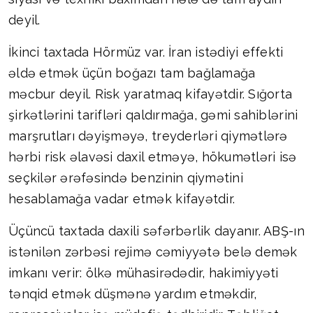
deyil.
İkinci taxtada Hörmüz var. İran istədiyi effekti
əldə etmək üçün boğazı tam bağlamağa
məcbur deyil. Risk yaratmaq kifayətdir. Sığorta
şirkətlərini tarifləri qaldırmağa, gəmi sahiblərini
marşrutları dəyişməyə, treyderləri qiymətlərə
hərbi risk əlavəsi daxil etməyə, hökumətləri isə
seçkilər ərəfəsində benzinin qiymətini
hesablamağa vadar etmək kifayətdir.
Üçüncü taxtada daxili səfərbərlik dayanır. ABŞ-ın
istənilən zərbəsi rejimə cəmiyyətə belə demək
imkanı verir: ölkə mühasirədədir, hakimiyyəti
tənqid etmək düşmənə yardım etməkdir,