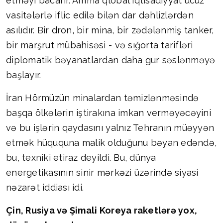
etməyi bacarır. Amma qlobal iqtisadiyyat ucuz
vasitələrlə iflic edilə bilən dar dəhlizlərdən
asılıdır. Bir dron, bir mina, bir zədələnmiş tanker,
bir marşrut mübahisəsi - və sığorta tarifləri
diplomatik bəyanatlardan daha gur səslənməyə
başlayır.
İran Hörmüzün minalardan təmizlənməsində
başqa ölkələrin iştirakına imkan verməyəcəyini
və bu işlərin qaydasını yalnız Tehranın müəyyən
etmək hüququna malik olduğunu bəyan edəndə,
bu, texniki etiraz deyildi. Bu, dünya
energetikasının sinir mərkəzi üzərində siyasi
nəzarət iddiası idi.
Çin, Rusiya və Şimali Koreya raketlərə yox,