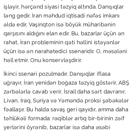
işləyir, hərçənd siyasi təzyiq altında. Danışıqlar
ləng gedir. İran məhdud iqtisadi nəfəs imkanı
əldə edir, Vaşinqton isə böyük müharibənin
qarşısını aldığını elan edir. Bu, bazarlar üçün ən
rahat, İran probleminin qəti həllini istəyənlər
üçün isə ən narahatedici ssenaridir. O, məsələni
həll etmir. Onu konservləşdirir.
İkinci ssenari pozulmadır. Danışıqlar iflasa
uğrayır, İran yenidən boğaza təzyiq göstərir, ABŞ
zərbələrlə cavab verir, İsrail daha sərt davranır,
Livan, İraq, Suriya və Yəməndə proksi şəbəkələr
fəallaşır. Bu halda savaş geri qayıdır, amma daha
təhlükəli formada: rəqiblər artıq bir-birinin zəif
yerlərini öyrənib, bazarlar isə daha əsəbi