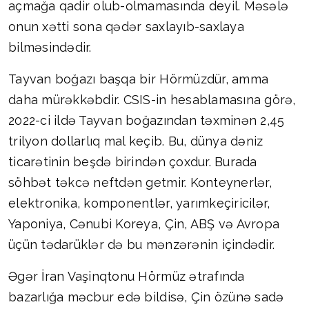
açmağa qadir olub-olmamasında deyil. Məsələ
onun xətti sona qədər saxlayıb-saxlaya
bilməsindədir.
Tayvan boğazı başqa bir Hörmüzdür, amma
daha mürəkkəbdir. CSIS-in hesablamasına görə,
2022-ci ildə Tayvan boğazından təxminən 2,45
trilyon dollarlıq mal keçib. Bu, dünya dəniz
ticarətinin beşdə birindən çoxdur. Burada
söhbət təkcə neftdən getmir. Konteynerlər,
elektronika, komponentlər, yarımkeçiricilər,
Yaponiya, Cənubi Koreya, Çin, ABŞ və Avropa
üçün tədarüklər də bu mənzərənin içindədir.
Əgər İran Vaşinqtonu Hörmüz ətrafında
bazarlığa məcbur edə bildisə, Çin özünə sadə