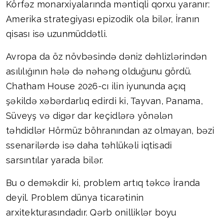
Körfəz monarxiyalarında məntiqli qorxu yaranır:
Amerika strategiyası epizodik ola bilər, İranın
qisası isə uzunmüddətli.
Avropa da öz növbəsində dəniz dəhlizlərindən
asılılığının hələ də nəhəng olduğunu gördü.
Chatham House 2026-cı ilin iyununda açıq
şəkildə xəbərdarlıq edirdi ki, Tayvan, Panama,
Süveyş və digər dar keçidlərə yönələn
təhdidlər Hörmüz böhranından az olmayan, bəzi
ssenarilərdə isə daha təhlükəli iqtisadi
sarsıntılar yarada bilər.
Bu o deməkdir ki, problem artıq təkcə İranda
deyil. Problem dünya ticarətinin
arxitekturasındadır. Qərb onilliklər boyu