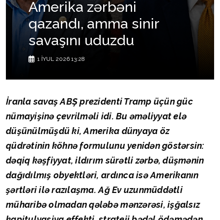
Amerika zərbəni
qazandı, amma sinir
savaşını uduzdu
1 İYUL 2026 13:28
İranla savaş ABŞ prezidenti Tramp üçün güc
nümayişinə çevrilməli idi. Bu əməliyyat elə
düşünülmüşdü ki, Amerika dünyaya öz
qüdrətinin köhnə formulunu yenidən göstərsin:
dəqiq kəşfiyyat, ildırım sürətli zərbə, düşmənin
dağıdılmış obyektləri, ardınca isə Amerikanın
şərtləri ilə razılaşma. Ağ Ev uzunmüddətli
müharibə olmadan qələbə mənzərəsi, işğalsız
kapitulyasiya effekti, strateji bədəl ödəmədən