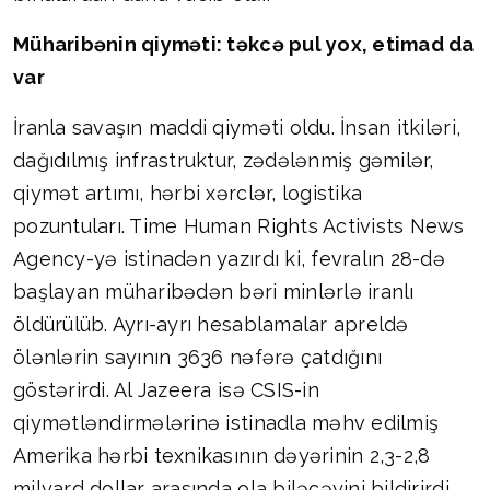
Müharibənin qiyməti: təkcə pul yox, etimad da
var
İranla savaşın maddi qiyməti oldu. İnsan itkiləri,
dağıdılmış infrastruktur, zədələnmiş gəmilər,
qiymət artımı, hərbi xərclər, logistika
pozuntuları. Time Human Rights Activists News
Agency-yə istinadən yazırdı ki, fevralın 28-də
başlayan müharibədən bəri minlərlə iranlı
öldürülüb. Ayrı-ayrı hesablamalar apreldə
ölənlərin sayının 3636 nəfərə çatdığını
göstərirdi. Al Jazeera isə CSIS-in
qiymətləndirmələrinə istinadla məhv edilmiş
Amerika hərbi texnikasının dəyərinin 2,3-2,8
milyard dollar arasında ola biləcəyini bildirirdi.