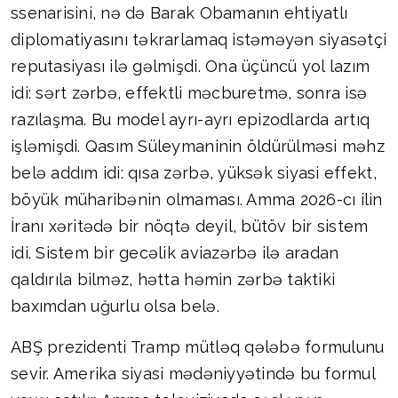
ssenarisini, nə də Barak Obamanın ehtiyatlı
diplomatiyasını təkrarlamaq istəməyən siyasətçi
reputasiyası ilə gəlmişdi. Ona üçüncü yol lazım
idi: sərt zərbə, effektli məcburetmə, sonra isə
razılaşma. Bu model ayrı-ayrı epizodlarda artıq
işləmişdi. Qasım Süleymaninin öldürülməsi məhz
belə addım idi: qısa zərbə, yüksək siyasi effekt,
böyük müharibənin olmaması. Amma 2026-cı ilin
İranı xəritədə bir nöqtə deyil, bütöv bir sistem
idi. Sistem bir gecəlik aviazərbə ilə aradan
qaldırıla bilməz, hətta həmin zərbə taktiki
baxımdan uğurlu olsa belə.
ABŞ prezidenti Tramp mütləq qələbə formulunu
sevir. Amerika siyasi mədəniyyətində bu formul