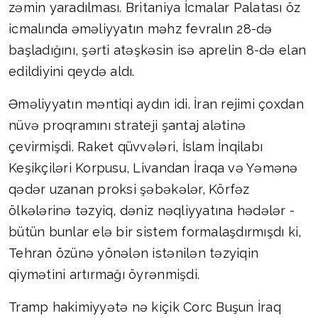
zəmin yaradılması. Britaniya İcmalar Palatası öz
icmalında əməliyyatın məhz fevralın 28-də
başladığını, şərti atəşkəsin isə aprelin 8-də elan
edildiyini qeydə aldı.
Əməliyyatın məntiqi aydın idi. İran rejimi çoxdan
nüvə proqramını strateji şantaj alətinə
çevirmişdi. Raket qüvvələri, İslam İnqilabı
Keşikçiləri Korpusu, Livandan İraqa və Yəmənə
qədər uzanan proksi şəbəkələr, Körfəz
ölkələrinə təzyiq, dəniz nəqliyyatına hədələr -
bütün bunlar elə bir sistem formalaşdırmışdı ki,
Tehran özünə yönələn istənilən təzyiqin
qiymətini artırmağı öyrənmişdi.
Tramp hakimiyyətə nə kiçik Corc Buşun İraq