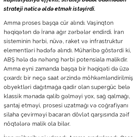
strateji nəticə əldə etmək istəyirdi.
Amma proses başqa cür alındı. Vaşinqton
həqiqətən də İrana ağır zərbələr endirdi. İran
sisteminin hərbi, nüvə, raket və infrastruktur
elementləri hədəfə alındı. Müharibə göstərdi ki,
ABŞ hələ də nəhəng hərbi potensiala malikdir.
Amma eyni zamanda başqa bir həqiqəti də üzə
çıxardı: bir neçə saat ərzində möhkəmləndirilmiş
obyektləri dağıtmağa qadir olan supergüc belə
klassik mənada qalib gəlməyi yox, sağ qalmağı,
şantaj etməyi, prosesi uzatmağı və coğrafiyanı
silaha çevirməyi bacaran dövlət qarşısında zəif
nöqtələrə malik ola bilər.