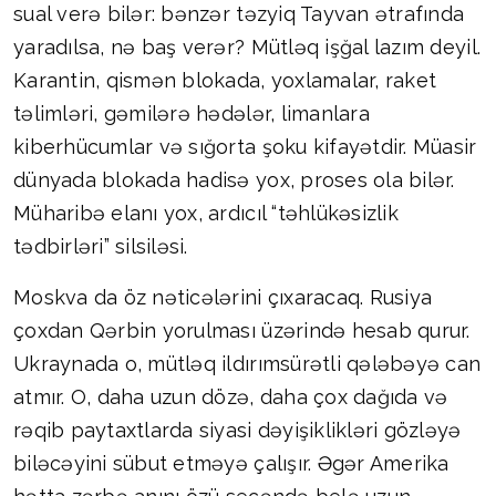
sual verə bilər: bənzər təzyiq Tayvan ətrafında
yaradılsa, nə baş verər? Mütləq işğal lazım deyil.
Karantin, qismən blokada, yoxlamalar, raket
təlimləri, gəmilərə hədələr, limanlara
kiberhücumlar və sığorta şoku kifayətdir. Müasir
dünyada blokada hadisə yox, proses ola bilər.
Müharibə elanı yox, ardıcıl “təhlükəsizlik
tədbirləri” silsiləsi.
Moskva da öz nəticələrini çıxaracaq. Rusiya
çoxdan Qərbin yorulması üzərində hesab qurur.
Ukraynada o, mütləq ildırımsürətli qələbəyə can
atmır. O, daha uzun dözə, daha çox dağıda və
rəqib paytaxtlarda siyasi dəyişiklikləri gözləyə
biləcəyini sübut etməyə çalışır. Əgər Amerika