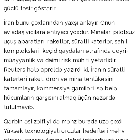
güclü təsir göstərir.
İran bunu çoxlarından yaxşı anlayır. Onun
aviadaşıyıcılara ehtiyacı yoxdur. Minalar, pilotsuz
uçuş aparatları, raketlər, sürətli katerlər, sahil
kompleksləri, keçid qaydaları ətrafında qeyri-
müəyyənlik və daimi risk mühiti yetərlidir.
Reuters hələ apreldə yazırdı ki, İranın sürətli
katerləri raket, dron və mina təhlükəsini
tamamlayır, kommersiya gəmiləri isə belə
hücumların qarşısını almaq üçün nəzərdə
tutulmayıb.
Qərbin əsl zəifliyi də məhz burada üzə çıxdı.
Yüksək texnologiyalı ordular hədəfləri məhv