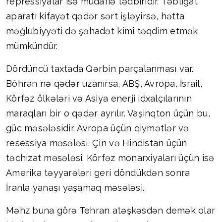
repressiyalar isə müdafiə tədbiridir. Təbliğat
aparatı kifayət qədər sərt işləyirsə, hətta
məğlubiyyəti də şəhadət kimi təqdim etmək
mümkündür.
Dördüncü taxtada Qərbin parçalanması var.
Böhran nə qədər uzanırsa, ABŞ, Avropa, İsrail,
Körfəz ölkələri və Asiya enerji idxalçılarının
maraqları bir o qədər ayrılır. Vaşinqton üçün bu,
güc məsələsidir. Avropa üçün qiymətlər və
resessiya məsələsi. Çin və Hindistan üçün
təchizat məsələsi. Körfəz monarxiyaları üçün isə
Amerika təyyarələri geri döndükdən sonra
İranla yanaşı yaşamaq məsələsi.
Məhz buna görə Tehran atəşkəsdən demək olar