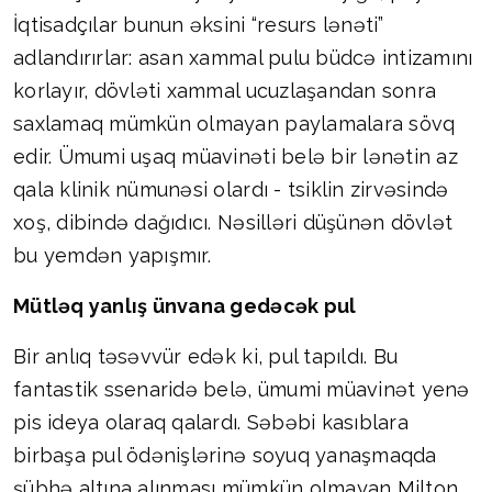
İqtisadçılar bunun əksini “resurs lənəti”
adlandırırlar: asan xammal pulu büdcə intizamını
korlayır, dövləti xammal ucuzlaşandan sonra
saxlamaq mümkün olmayan paylamalara sövq
edir. Ümumi uşaq müavinəti belə bir lənətin az
qala klinik nümunəsi olardı - tsiklin zirvəsində
xoş, dibində dağıdıcı. Nəsilləri düşünən dövlət
bu yemdən yapışmır.
Mütləq yanlış ünvana gedəcək pul
Bir anlıq təsəvvür edək ki, pul tapıldı. Bu
fantastik ssenaridə belə, ümumi müavinət yenə
pis ideya olaraq qalardı. Səbəbi kasıblara
birbaşa pul ödənişlərinə soyuq yanaşmaqda
şübhə altına alınması mümkün olmayan Milton