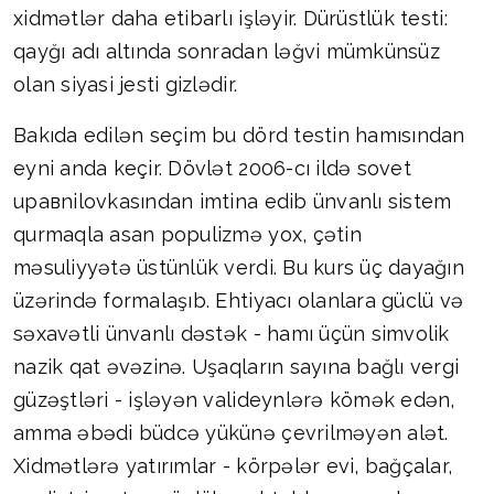
xidmətlər daha etibarlı işləyir. Dürüstlük testi:
qayğı adı altında sonradan ləğvi mümkünsüz
olan siyasi jesti gizlədir.
Bakıda edilən seçim bu dörd testin hamısından
eyni anda keçir. Dövlət 2006-cı ildə sovet
uравnilovkasından imtina edib ünvanlı sistem
qurmaqla asan populizmə yox, çətin
məsuliyyətə üstünlük verdi. Bu kurs üç dayağın
üzərində formalaşıb. Ehtiyacı olanlara güclü və
səxavətli ünvanlı dəstək - hamı üçün simvolik
nazik qat əvəzinə. Uşaqların sayına bağlı vergi
güzəştləri - işləyən valideynlərə kömək edən,
amma əbədi büdcə yükünə çevrilməyən alət.
Xidmətlərə yatırımlar - körpələr evi, bağçalar,