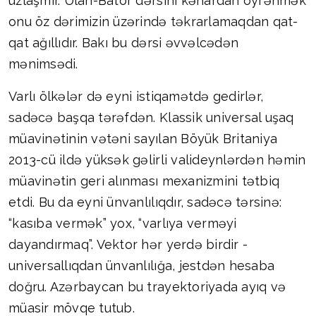
uzlaşmır. Ulan-Bator dərsini kənardan öyrənmək
onu öz dərimizin üzərində təkrarlamaqdan qat-
qat ağıllıdır. Bakı bu dərsi əvvəlcədən
mənimsədi.
Varlı ölkələr də eyni istiqamətdə gedirlər,
sadəcə başqa tərəfdən. Klassik universal uşaq
müavinətinin vətəni sayılan Böyük Britaniya
2013-cü ildə yüksək gəlirli valideynlərdən həmin
müavinətin geri alınması mexanizmini tətbiq
etdi. Bu da eyni ünvanlılıqdır, sadəcə tərsinə:
“kasıba vermək” yox, “varlıya verməyi
dayandırmaq”. Vektor hər yerdə birdir -
universallıqdan ünvanlılığa, jestdən hesaba
doğru. Azərbaycan bu trayektoriyada ayıq və
müasir mövqe tutub.