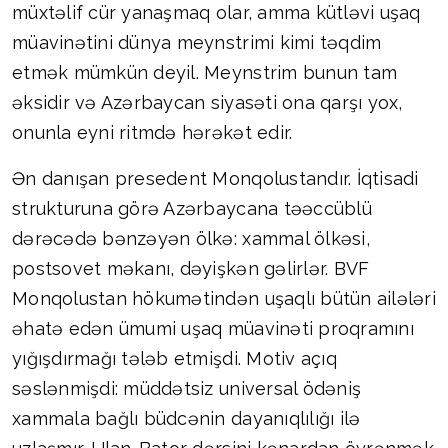
müxtəlif cür yanaşmaq olar, amma kütləvi uşaq
müavinətini dünya meynstrimi kimi təqdim
etmək mümkün deyil. Meynstrim bunun tam
əksidir və Azərbaycan siyasəti ona qarşı yox,
onunla eyni ritmdə hərəkət edir.
Ən danışan presedent Monqolustandır. İqtisadi
strukturuna görə Azərbaycana təəccüblü
dərəcədə bənzəyən ölkə: xammal ölkəsi,
postsovet məkanı, dəyişkən gəlirlər. BVF
Monqolustan hökumətindən uşaqlı bütün ailələri
əhatə edən ümumi uşaq müavinəti proqramını
yığışdırmağı tələb etmişdi. Motiv açıq
səslənmişdi: müddətsiz universal ödəniş
xammala bağlı büdcənin dayanıqlılığı ilə