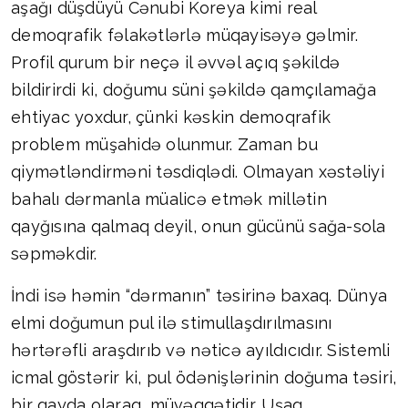
aşağı düşdüyü Cənubi Koreya kimi real
demoqrafik fəlakətlərlə müqayisəyə gəlmir.
Profil qurum bir neçə il əvvəl açıq şəkildə
bildirirdi ki, doğumu süni şəkildə qamçılamağa
ehtiyac yoxdur, çünki kəskin demoqrafik
problem müşahidə olunmur. Zaman bu
qiymətləndirməni təsdiqlədi. Olmayan xəstəliyi
bahalı dərmanla müalicə etmək millətin
qayğısına qalmaq deyil, onun gücünü sağa-sola
səpməkdir.
İndi isə həmin “dərmanın” təsirinə baxaq. Dünya
elmi doğumun pul ilə stimullaşdırılmasını
hərtərəfli araşdırıb və nəticə ayıldıcıdır. Sistemli
icmal göstərir ki, pul ödənişlərinin doğuma təsiri,
bir qayda olaraq, müvəqqətidir. Uşaq