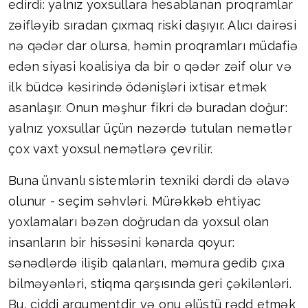
edirdi: yalnız yoxsullara hesablanan proqramlar
zəifləyib sıradan çıxmaq riski daşıyır. Alıcı dairəsi
nə qədər dar olursa, həmin proqramları müdafiə
edən siyasi koalisiya da bir o qədər zəif olur və
ilk büdcə kəsirində ödənişləri ixtisar etmək
asanlaşır. Onun məşhur fikri də buradan doğur:
yalnız yoxsullar üçün nəzərdə tutulan nemətlər
çox vaxt yoxsul nemətlərə çevrilir.
Buna ünvanlı sistemlərin texniki dərdi də əlavə
olunur - seçim səhvləri. Mürəkkəb ehtiyac
yoxlamaları bəzən doğrudan da yoxsul olan
insanların bir hissəsini kənarda qoyur:
sənədlərdə ilişib qalanları, məmura gedib çıxa
bilməyənləri, stiqma qarşısında geri çəkilənləri.
Bu, ciddi arqumentdir və onu əlüstü rədd etmək