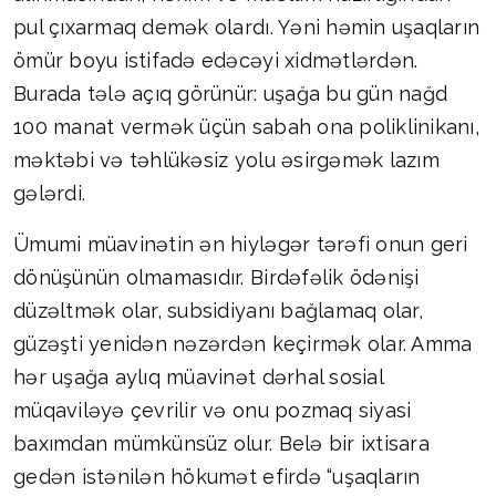
pul çıxarmaq demək olardı. Yəni həmin uşaqların
ömür boyu istifadə edəcəyi xidmətlərdən.
Burada tələ açıq görünür: uşağa bu gün nağd
100 manat vermək üçün sabah ona poliklinikanı,
məktəbi və təhlükəsiz yolu əsirgəmək lazım
gələrdi.
Ümumi müavinətin ən hiyləgər tərəfi onun geri
dönüşünün olmamasıdır. Birdəfəlik ödənişi
düzəltmək olar, subsidiyanı bağlamaq olar,
güzəşti yenidən nəzərdən keçirmək olar. Amma
hər uşağa aylıq müavinət dərhal sosial
müqaviləyə çevrilir və onu pozmaq siyasi
baxımdan mümkünsüz olur. Belə bir ixtisara
gedən istənilən hökumət efirdə “uşaqların