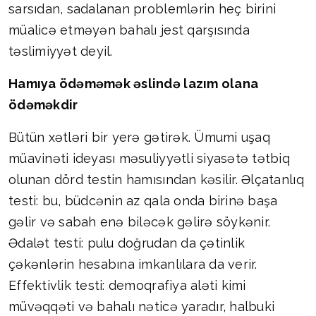
sarsıdan, sadalanan problemlərin heç birini
müalicə etməyən bahalı jest qarşısında
təslimiyyət deyil.
Hamıya ödəməmək əslində lazım olana
ödəməkdir
Bütün xətləri bir yerə gətirək. Ümumi uşaq
müavinəti ideyası məsuliyyətli siyasətə tətbiq
olunan dörd testin hamısından kəsilir. Əlçatanlıq
testi: bu, büdcənin az qala onda birinə başa
gəlir və sabah enə biləcək gəlirə söykənir.
Ədalət testi: pulu doğrudan da çətinlik
çəkənlərin hesabına imkanlılara da verir.
Effektivlik testi: demoqrafiya aləti kimi
müvəqqəti və bahalı nəticə yaradır, halbuki