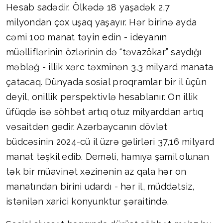
Hesab sadədir. Ölkədə 18 yaşadək 2,7
milyondan çox uşaq yaşayır. Hər birinə ayda
cəmi 100 manat təyin edin - ideyanın
müəlliflərinin özlərinin də “təvazökar” saydığı
məbləğ - illik xərc təxminən 3,3 milyard manata
çatacaq. Dünyada sosial proqramlar bir il üçün
deyil, onillik perspektivlə hesablanır. On illik
üfüqdə isə söhbət artıq otuz milyarddan artıq
vəsaitdən gedir. Azərbaycanın dövlət
büdcəsinin 2024-cü il üzrə gəlirləri 37,16 milyard
manat təşkil edib. Deməli, hamıya şamil olunan
tək bir müavinət xəzinənin az qala hər on
manatından birini udardı - hər il, müddətsiz,
istənilən xarici konyunktur şəraitində.