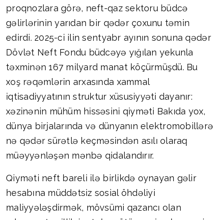
proqnozlara görə, neft-qaz sektoru büdcə
gəlirlərinin yarıdan bir qədər çoxunu təmin
edirdi. 2025-ci ilin sentyabr ayının sonuna qədər
Dövlət Neft Fondu büdcəyə yığılan yekunla
təxminən 167 milyard manat köçürmüşdü. Bu
xoş rəqəmlərin arxasında xammal
iqtisadiyyatının struktur xüsusiyyəti dayanır:
xəzinənin mühüm hissəsini qiyməti Bakıda yox,
dünya birjalarında və dünyanın elektromobillərə
nə qədər sürətlə keçməsindən asılı olaraq
müəyyənləşən mənbə qidalandırır.
Qiyməti neft bareli ilə birlikdə oynayan gəlir
hesabına müddətsiz sosial öhdəliyi
maliyyələşdirmək, mövsümi qazancı olan