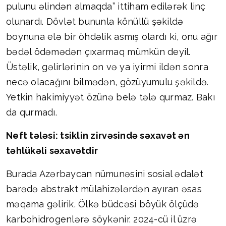
pulunu əlindən almaqda” ittiham edilərək linç
olunardı. Dövlət bununla könüllü şəkildə
boynuna elə bir öhdəlik asmış olardı ki, onu ağır
bədəl ödəmədən çıxarmaq mümkün deyil.
Üstəlik, gəlirlərinin on və ya iyirmi ildən sonra
necə olacağını bilmədən, gözüyumulu şəkildə.
Yetkin hakimiyyət özünə belə tələ qurmaz. Bakı
da qurmadı.
Neft tələsi: tsiklin zirvəsində səxavət ən
təhlükəli səxavətdir
Burada Azərbaycan nümunəsini sosial ədalət
barədə abstrakt mülahizələrdən ayıran əsas
məqama gəlirik. Ölkə büdcəsi böyük ölçüdə
karbohidrogenlərə söykənir. 2024-cü il üzrə