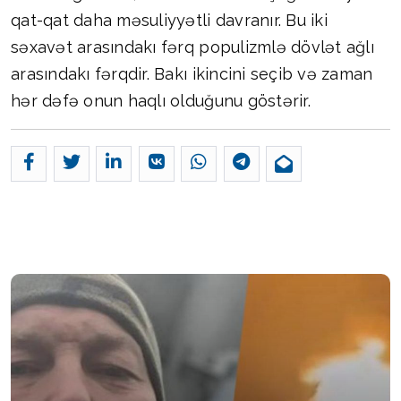
qat-qat daha məsuliyyətli davranır. Bu iki
səxavət arasındakı fərq populizmlə dövlət ağlı
arasındakı fərqdir. Bakı ikincini seçib və zaman
hər dəfə onun haqlı olduğunu göstərir.