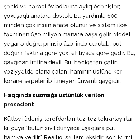
şəhid və hərbçi övladlarına aylıq ödənişlər;
çoxuşaqlı analara dəstək. Bu yardımla 600
mindən çox insan əhatə olunur və sistem ildə
təxminən 650 milyon manata başa gəlir. Model
yeganə doğru prinsip üzərində qurulub: pul
doğum faktına görə yox, ehtiyaca görə gedir. Bu,
qayğıdan imtina deyil. Bu, həqiqətən çətin
vəziyyətdə olana çatan, hamının üstünə kor-
koranə səpələnib itməyən ünvanlı qayğıdır.
Haqqında susmağa üstünlük verilən
presedent
Kütləvi ödəniş tərəfdarları tez-tez təkrarlayırlar
ki, guya “bütün sivil dünyada uşaqlara pul
hamıya verilir”. Reallıq isə tam əksidir: son iyirmi