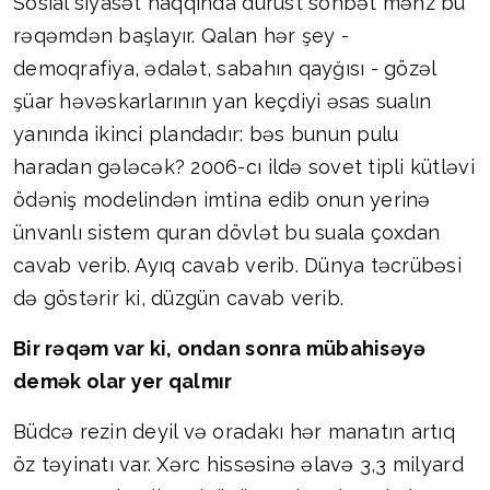
Sosial siyasət haqqında dürüst söhbət məhz bu
rəqəmdən başlayır. Qalan hər şey -
demoqrafiya, ədalət, sabahın qayğısı - gözəl
şüar həvəskarlarının yan keçdiyi əsas sualın
yanında ikinci plandadır: bəs bunun pulu
haradan gələcək? 2006-cı ildə sovet tipli kütləvi
ödəniş modelindən imtina edib onun yerinə
ünvanlı sistem quran dövlət bu suala çoxdan
cavab verib. Ayıq cavab verib. Dünya təcrübəsi
də göstərir ki, düzgün cavab verib.
Bir rəqəm var ki, ondan sonra mübahisəyə
demək olar yer qalmır
Büdcə rezin deyil və oradakı hər manatın artıq
öz təyinatı var. Xərc hissəsinə əlavə 3,3 milyard