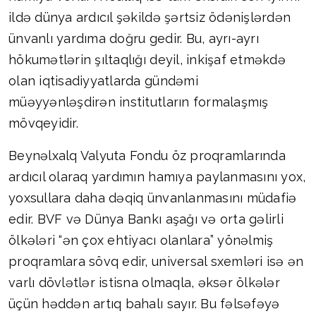
ildə dünya ardıcıl şəkildə şərtsiz ödənişlərdən
ünvanlı yardıma doğru gedir. Bu, ayrı-ayrı
hökumətlərin şıltaqlığı deyil, inkişaf etməkdə
olan iqtisadiyyatlarda gündəmi
müəyyənləşdirən institutların formalaşmış
mövqeyidir.
Beynəlxalq Valyuta Fondu öz proqramlarında
ardıcıl olaraq yardımın hamıya paylanmasını yox,
yoxsullara daha dəqiq ünvanlanmasını müdafiə
edir. BVF və Dünya Bankı aşağı və orta gəlirli
ölkələri “ən çox ehtiyacı olanlara” yönəlmiş
proqramlara sövq edir, universal sxemləri isə ən
varlı dövlətlər istisna olmaqla, əksər ölkələr
üçün həddən artıq bahalı sayır. Bu fəlsəfəyə