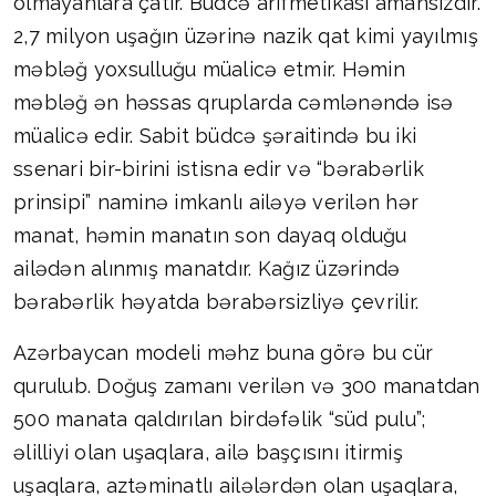
olmayanlara çatır. Büdcə arifmetikası amansızdır.
2,7 milyon uşağın üzərinə nazik qat kimi yayılmış
məbləğ yoxsulluğu müalicə etmir. Həmin
məbləğ ən həssas qruplarda cəmlənəndə isə
müalicə edir. Sabit büdcə şəraitində bu iki
ssenari bir-birini istisna edir və “bərabərlik
prinsipi” naminə imkanlı ailəyə verilən hər
manat, həmin manatın son dayaq olduğu
ailədən alınmış manatdır. Kağız üzərində
bərabərlik həyatda bərabərsizliyə çevrilir.
Azərbaycan modeli məhz buna görə bu cür
qurulub. Doğuş zamanı verilən və 300 manatdan
500 manata qaldırılan birdəfəlik “süd pulu”;
əlilliyi olan uşaqlara, ailə başçısını itirmiş
uşaqlara, aztəminatlı ailələrdən olan uşaqlara,