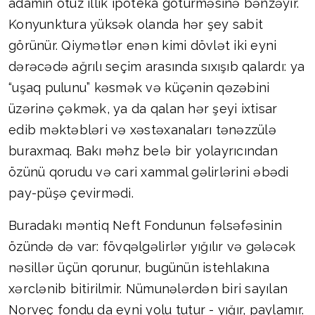
adamın otuz illik ipoteka götürməsinə bənzəyir.
Konyunktura yüksək olanda hər şey sabit
görünür. Qiymətlər enən kimi dövlət iki eyni
dərəcədə ağrılı seçim arasında sıxışıb qalardı: ya
“uşaq pulunu” kəsmək və küçənin qəzəbini
üzərinə çəkmək, ya da qalan hər şeyi ixtisar
edib məktəbləri və xəstəxanaları tənəzzülə
buraxmaq. Bakı məhz belə bir yolayrıcından
özünü qorudu və cari xammal gəlirlərini əbədi
pay-püşə çevirmədi.
Buradakı məntiq Neft Fondunun fəlsəfəsinin
özündə də var: fövqəlgəlirlər yığılır və gələcək
nəsillər üçün qorunur, bugünün istehlakına
xərclənib bitirilmir. Nümunələrdən biri sayılan
Norveç fondu da eyni yolu tutur - yığır, paylamır.