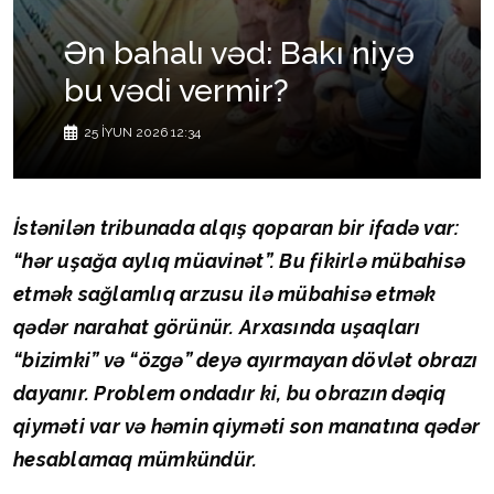
Ən bahalı vəd: Bakı niyə
bu vədi vermir?
25 İYUN 2026 12:34
İstənilən tribunada alqış qoparan bir ifadə var:
“hər uşağa aylıq müavinət”. Bu fikirlə mübahisə
etmək sağlamlıq arzusu ilə mübahisə etmək
qədər narahat görünür. Arxasında uşaqları
“bizimki” və “özgə” deyə ayırmayan dövlət obrazı
dayanır. Problem ondadır ki, bu obrazın dəqiq
qiyməti var və həmin qiyməti son manatına qədər
hesablamaq mümkündür.