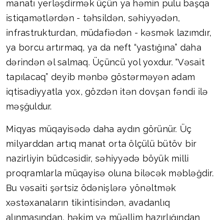
manatı yerləşdirmək üçün ya həmin pulu başqa
istiqamətlərdən - təhsildən, səhiyyədən,
infrastrukturdan, müdafiədən - kəsmək lazımdır,
ya borcu artırmaq, ya da neft “yastığına” daha
dərindən əl salmaq. Üçüncü yol yoxdur. “Vəsait
tapılacaq” deyib mənbə göstərməyən adam
iqtisadiyyatla yox, gözdən itən dovşan fəndi ilə
məşğuldur.
Miqyas müqayisədə daha aydın görünür. Üç
milyarddan artıq manat orta ölçülü bütöv bir
nazirliyin büdcəsidir, səhiyyədə böyük milli
proqramlarla müqayisə oluna biləcək məbləğdir.
Bu vəsaiti şərtsiz ödənişlərə yönəltmək
xəstəxanaların tikintisindən, avadanlıq
alınmasından, həkim və müəllim hazırlığından