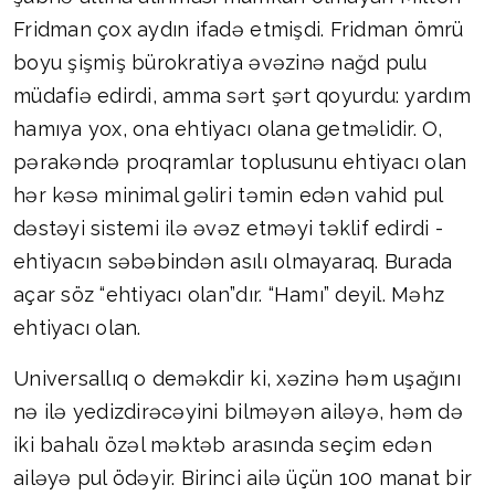
Fridman çox aydın ifadə etmişdi. Fridman ömrü
boyu şişmiş bürokratiya əvəzinə nağd pulu
müdafiə edirdi, amma sərt şərt qoyurdu: yardım
hamıya yox, ona ehtiyacı olana getməlidir. O,
pərakəndə proqramlar toplusunu ehtiyacı olan
hər kəsə minimal gəliri təmin edən vahid pul
dəstəyi sistemi ilə əvəz etməyi təklif edirdi -
ehtiyacın səbəbindən asılı olmayaraq. Burada
açar söz “ehtiyacı olan”dır. “Hamı” deyil. Məhz
ehtiyacı olan.
Universallıq o deməkdir ki, xəzinə həm uşağını
nə ilə yedizdirəcəyini bilməyən ailəyə, həm də
iki bahalı özəl məktəb arasında seçim edən
ailəyə pul ödəyir. Birinci ailə üçün 100 manat bir