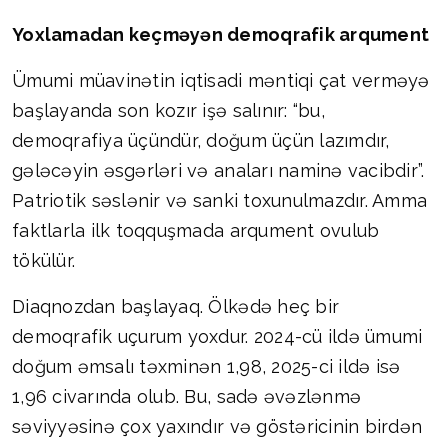
Yoxlamadan keçməyən demoqrafik arqument
Ümumi müavinətin iqtisadi məntiqi çat verməyə
başlayanda son kozır işə salınır: “bu,
demoqrafiya üçündür, doğum üçün lazımdır,
gələcəyin əsgərləri və anaları naminə vacibdir”.
Patriotik səslənir və sanki toxunulmazdır. Amma
faktlarla ilk toqquşmada arqument ovulub
tökülür.
Diaqnozdan başlayaq. Ölkədə heç bir
demoqrafik uçurum yoxdur. 2024-cü ildə ümumi
doğum əmsalı təxminən 1,98, 2025-ci ildə isə
1,96 civarında olub. Bu, sadə əvəzlənmə
səviyyəsinə çox yaxındır və göstəricinin birdən