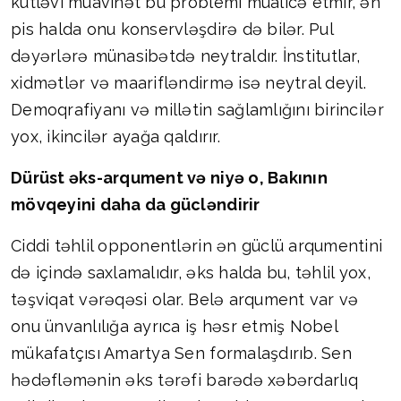
kütləvi müavinət bu problemi müalicə etmir, ən
pis halda onu konservləşdirə də bilər. Pul
dəyərlərə münasibətdə neytraldır. İnstitutlar,
xidmətlər və maarifləndirmə isə neytral deyil.
Demoqrafiyanı və millətin sağlamlığını birincilər
yox, ikincilər ayağa qaldırır.
Dürüst əks-arqument və niyə o, Bakının
mövqeyini daha da gücləndirir
Ciddi təhlil opponentlərin ən güclü arqumentini
də içində saxlamalıdır, əks halda bu, təhlil yox,
təşviqat vərəqəsi olar. Belə arqument var və
onu ünvanlılığa ayrıca iş həsr etmiş Nobel
mükafatçısı Amartya Sen formalaşdırıb. Sen
hədəfləmənin əks tərəfi barədə xəbərdarlıq