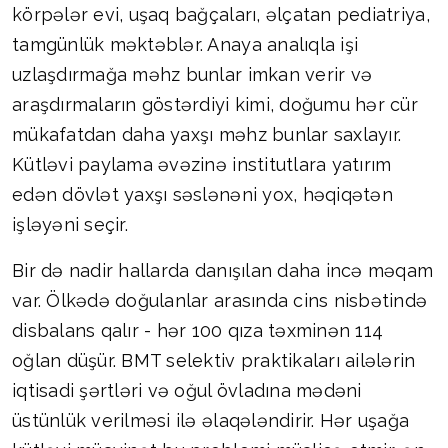
körpələr evi, uşaq bağçaları, əlçatan pediatriya,
tamgünlük məktəblər. Anaya analıqla işi
uzlaşdırmağa məhz bunlar imkan verir və
araşdırmaların göstərdiyi kimi, doğumu hər cür
mükafatdan daha yaxşı məhz bunlar saxlayır.
Kütləvi paylama əvəzinə institutlara yatırım
edən dövlət yaxşı səslənəni yox, həqiqətən
işləyəni seçir.
Bir də nadir hallarda danışılan daha incə məqam
var. Ölkədə doğulanlar arasında cins nisbətində
disbalans qalır - hər 100 qıza təxminən 114
oğlan düşür. BMT selektiv praktikaları ailələrin
iqtisadi şərtləri və oğul övladına mədəni
üstünlük verilməsi ilə əlaqələndirir. Hər uşağa