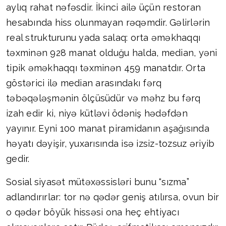
aylıq rahat nəfəsdir. İkinci ailə üçün restoran
hesabında hiss olunmayan rəqəmdir. Gəlirlərin
real strukturunu yada salaq: orta əməkhaqqı
təxminən 928 manat olduğu halda, median, yəni
tipik əməkhaqqı təxminən 459 manatdır. Orta
göstərici ilə median arasındakı fərq
təbəqələşmənin ölçüsüdür və məhz bu fərq
izah edir ki, niyə kütləvi ödəniş hədəfdən
yayınır. Eyni 100 manat piramidanın aşağısında
həyatı dəyişir, yuxarısında isə izsiz-tozsuz əriyib
gedir.
Sosial siyasət mütəxəssisləri bunu “sızma”
adlandırırlar: tor nə qədər geniş atılırsa, ovun bir
o qədər böyük hissəsi ona heç ehtiyacı