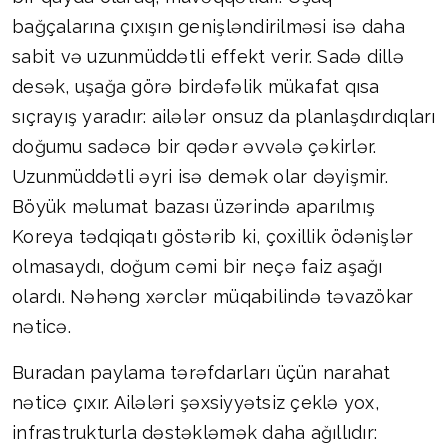
bağçalarına çıxışın genişləndirilməsi isə daha
sabit və uzunmüddətli effekt verir. Sadə dillə
desək, uşağa görə birdəfəlik mükafat qısa
sıçrayış yaradır: ailələr onsuz da planlaşdırdıqları
doğumu sadəcə bir qədər əvvələ çəkirlər.
Uzunmüddətli əyri isə demək olar dəyişmir.
Böyük məlumat bazası üzərində aparılmış
Koreya tədqiqatı göstərib ki, çoxillik ödənişlər
olmasaydı, doğum cəmi bir neçə faiz aşağı
olardı. Nəhəng xərclər müqabilində təvazökar
nəticə.
Buradan paylama tərəfdarları üçün narahat
nəticə çıxır. Ailələri şəxsiyyətsiz çeklə yox,
infrastrukturla dəstəkləmək daha ağıllıdır: