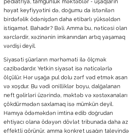
pediatriya, tamgünlük məktəblər - uşaqların
həyat keyfiyyətini də, doğumu da istənilən
birdəfəlik ödənişdən daha etibarlı yüksəldən
istiqamət. Bahadır? Bəli. Amma bu, nəticəsi olan
xərclərdir, xəzinənin imkanından artıq yaşamaq
vərdişi deyil.
Siyasəti şüarların mərhəməti ilə ölçmək
cazibədardır. Yetkin siyasət isə nəticələrlə
ölçülür. Hər uşağa pul dolu zərf vəd etmək asan
və xoşdur. Bu vədi onilliklər boyu, dalğalanan
neft gəlirləri üzərində, məktəb və xəstəxanaları
çökdürmədən saxlamaq isə mümkün deyil.
Hamıya ödəməkdən imtina edib doğrudan
ehtiyacı olana ödəyən dövlət tribunada daha az
effektli görünür, amma konkret uşağın taleyində