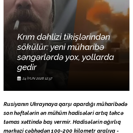
Krım dəhlizi tikişlərindən
sökülür: yeni müharibə
səngərlərdə yox, yollarda
gedir
24 İYUN 2026 12:37
Rusiyanın Ukraynaya qarşı apardığı müharibədə
son həftələrin ən mühüm hadisələri artıq təkcə
təmas xəttində baş vermir. Hadisələrin ağırlıq
mərkəzi cəbhədən 100-200 kilometr aralıya -