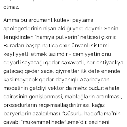
olmaz.
Amma bu arqument kütləvi paylama
apologetlərinin nişan aldığı yerə dəymir. Senin
tənqidindən “hamıya pul verin” nəticəsi çıxmır.
Buradan başqa nəticə çıxır: ünvanlı sistemi
keyfiyyətli etmək lazımdır - cəmiyyətin onu
dəyərli sayacağı qədər səxavətli, hər ehtiyaclıya
çatacaq qədər sadə, qiymətlər ilk dəfə enəndə
kəsilməyəcək qədər dayanıqlı. Azərbaycan
modelinin getdiyi vektor da məhz budur: əhatə
dairəsinin genişlənməsi, məbləğlərin artırılması,
prosedurların rəqəmsallaşdırılması, kağız
baryerlərin azaldılması. “Qüsurlu hədəfləmə”nin
cavabı “mükəmməl hədəfləmə”dir, xəzinəni