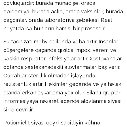
qovluqlardır: burada münaqişə, orada
epidemiya, burada aclıq, orada vaksinlər, burada
qaçqınlar, orada laboratoriya şəbəkəsi. Real
həyatda isə bunların hamısı bir prosesdir.
Su təchizatı məhv ediləndə vəba artır. İnsanlar
düşərgələrə qaçanda qızılca, mpox, vərəm və
kəskin respirator infeksiyalar artır. Xəstəxanalar
dolanda xəstəxanadaxili alovlanmalar baş verir.
Cərrahlar sterillik olmadan işləyəndə
rezistentlik artır. Həkimlər gedəndə və ya həlak
olanda erkən aşkarlama yox olur. Silahlı qruplar
informasiyaya nəzarət edəndə alovlanma siyasi
sirrə çevrilir.
Poliomielit siyasi qeyri-sabitliyin köhnə