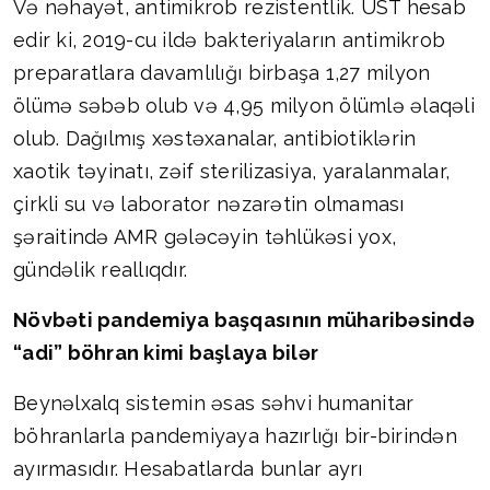
Və nəhayət, antimikrob rezistentlik. ÜST hesab
edir ki, 2019-cu ildə bakteriyaların antimikrob
preparatlara davamlılığı birbaşa 1,27 milyon
ölümə səbəb olub və 4,95 milyon ölümlə əlaqəli
olub. Dağılmış xəstəxanalar, antibiotiklərin
xaotik təyinatı, zəif sterilizasiya, yaralanmalar,
çirkli su və laborator nəzarətin olmaması
şəraitində AMR gələcəyin təhlükəsi yox,
gündəlik reallıqdır.
Növbəti pandemiya başqasının müharibəsində
“adi” böhran kimi başlaya bilər
Beynəlxalq sistemin əsas səhvi humanitar
böhranlarla pandemiyaya hazırlığı bir-birindən
ayırmasıdır. Hesabatlarda bunlar ayrı