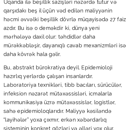
Uqanda ilə beşillik sazişləri nəzərdə tutur və
qarşıdakı beş il üçün vəd edilən maliyyənin
həcmi əvvəlki beşillik dövrlə müqayisədə 27 faiz
azdır. Bu isə o deməkdir ki, dünya yeni
mərhələyə daxil olur: təhdidlər daha
mürəkkəbləşir, dayanıqlı cavab mexanizmləri isə
daha kövrək hala gəlir.
Bu, abstrakt bürokratiya deyil. Epidemioloji
hazırlıq yerlərdə çalışan insanlardır.
Laboratoriya texnikləri, tibb bacıları, sürücülər,
infeksion nəzarət mütəxəssisləri, icmalarla
kommunikasiya üzrə mütəxəssislər, logistlər,
sahə epidemioloqlarıdır. Maliyyə kəsiləndə
“layihələr” yoxa çıxmır, erkən xəbərdarlıq
sisteminin konkret gözləri və əlləri yox olur.