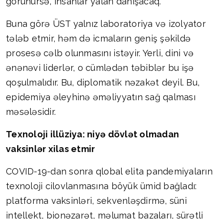
görünürsə, insanlar yalan danışacaq.
Buna görə ÜST yalnız laboratoriya və izolyator
tələb etmir, həm də icmaların geniş şəkildə
prosesə cəlb olunmasını istəyir. Yerli, dini və
ənənəvi liderlər, o cümlədən təbiblər bu işə
qoşulmalıdır. Bu, diplomatik nəzakət deyil. Bu,
epidemiya əleyhinə əməliyyatın sağ qalması
məsələsidir.
Texnoloji illüziya: niyə dövlət olmadan
vaksinlər xilas etmir
COVID-19-dan sonra qlobal elita pandemiyaların
texnoloji cilovlanmasına böyük ümid bağladı:
platforma vaksinləri, sekvenləşdirmə, süni
intellekt, bionəzarət, məlumat bazaları, sürətli