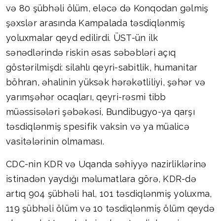
və 80 şübhəli ölüm, eləcə də Konqodan gəlmiş
şəxslər arasında Kampalada təsdiqlənmiş
yoluxmalar qeyd edilirdi. ÜST-ün ilk
sənədlərində riskin əsas səbəbləri açıq
göstərilmişdi: silahlı qeyri-sabitlik, humanitar
böhran, əhalinin yüksək hərəkətliliyi, şəhər və
yarımşəhər ocaqları, qeyri-rəsmi tibb
müəssisələri şəbəkəsi, Bundibugyo-ya qarşı
təsdiqlənmiş spesifik vaksin və ya müalicə
vasitələrinin olmaması.
CDC-nin KDR və Uqanda səhiyyə nazirliklərinə
istinadən yaydığı məlumatlara görə, KDR-də
artıq 904 şübhəli hal, 101 təsdiqlənmiş yoluxma,
119 şübhəli ölüm və 10 təsdiqlənmiş ölüm qeydə