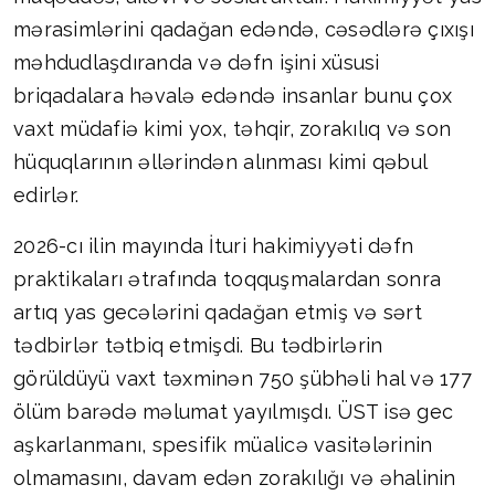
mərasimlərini qadağan edəndə, cəsədlərə çıxışı
məhdudlaşdıranda və dəfn işini xüsusi
briqadalara həvalə edəndə insanlar bunu çox
vaxt müdafiə kimi yox, təhqir, zorakılıq və son
hüquqlarının əllərindən alınması kimi qəbul
edirlər.
2026-cı ilin mayında İturi hakimiyyəti dəfn
praktikaları ətrafında toqquşmalardan sonra
artıq yas gecələrini qadağan etmiş və sərt
tədbirlər tətbiq etmişdi. Bu tədbirlərin
görüldüyü vaxt təxminən 750 şübhəli hal və 177
ölüm barədə məlumat yayılmışdı. ÜST isə gec
aşkarlanmanı, spesifik müalicə vasitələrinin
olmamasını, davam edən zorakılığı və əhalinin