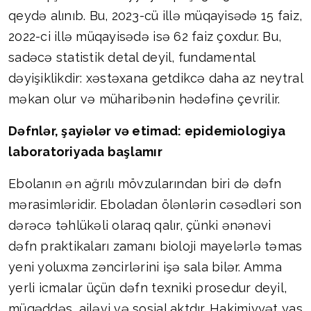
qeydə alınıb. Bu, 2023-cü illə müqayisədə 15 faiz,
2022-ci illə müqayisədə isə 62 faiz çoxdur. Bu,
sadəcə statistik detal deyil, fundamental
dəyişiklikdir: xəstəxana getdikcə daha az neytral
məkan olur və müharibənin hədəfinə çevrilir.
Dəfnlər, şayiələr və etimad: epidemiologiya
laboratoriyada başlamır
Ebolanın ən ağrılı mövzularından biri də dəfn
mərasimləridir. Eboladan ölənlərin cəsədləri son
dərəcə təhlükəli olaraq qalır, çünki ənənəvi
dəfn praktikaları zamanı bioloji mayelərlə təmas
yeni yoluxma zəncirlərini işə sala bilər. Amma
yerli icmalar üçün dəfn texniki prosedur deyil,
müqəddəs, ailəvi və sosial aktdır. Hakimiyyət yas