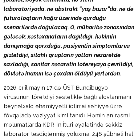
laboratoriyada, nə abstrakt “yaş bazar”da, nə də
futuroloqların kağız üzərində qurduğu
ssenarilərdə doğulacaq. O, müharibə zonasından
gələcək: xəstəxanaların dağıldığı, həkimin
danışmağa qorxduğu, pasiyentin simptomlarını
gizlətdiyi, silahlı qrupların yolları nəzarətdə
saxladığı, sanitar nəzarətin lotereyaya çevrildiyi,
dövlətə inamın isə çoxdan öldüyü yerlərdən.
2026-cı il mayın 17-də ÜST Bundibugyo
virusunun törətdiyi xəstəliklə bağlı alovlanmanı
beynəlxalq əhəmiyyətli ictimai səhiyyə üzrə
fövqəladə vəziyyət kimi tanıdı. Həmin an rəsmi
məlumatlarda KDR-in İturi əyalətində səkkiz
laborator təsdiqlənmiş yoluxma, 246 şübhəli hal