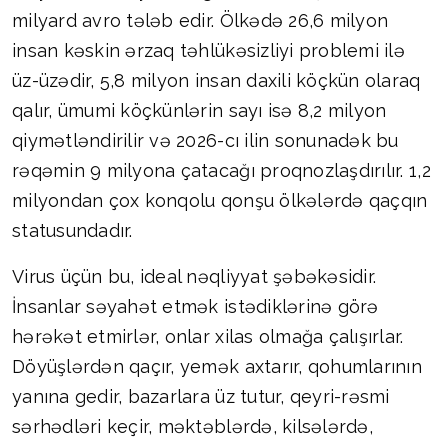
milyard avro tələb edir. Ölkədə 26,6 milyon
insan kəskin ərzaq təhlükəsizliyi problemi ilə
üz-üzədir, 5,8 milyon insan daxili köçkün olaraq
qalır, ümumi köçkünlərin sayı isə 8,2 milyon
qiymətləndirilir və 2026-cı ilin sonunadək bu
rəqəmin 9 milyona çatacağı proqnozlaşdırılır. 1,2
milyondan çox konqolu qonşu ölkələrdə qaçqın
statusundadır.
Virus üçün bu, ideal nəqliyyat şəbəkəsidir.
İnsanlar səyahət etmək istədiklərinə görə
hərəkət etmirlər, onlar xilas olmağa çalışırlar.
Döyüşlərdən qaçır, yemək axtarır, qohumlarının
yanına gedir, bazarlara üz tutur, qeyri-rəsmi
sərhədləri keçir, məktəblərdə, kilsələrdə,