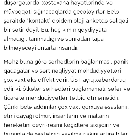
düşərgələrdə, xəstəxana həyətlərində və
müvəqqəti sığınacaqlarda gecələyirlər. Belə
şəraitdə “kontakt” epidemioloji anketdə səliqəli
bir sətir deyil. Bu, heç kimin qeydiyyata
almadığı, tanımadığı və sonradan tapa
bilməyəcəyi onlarla insandır.
Məhz buna görə sərhədlərin bağlanması, panik
qadağalar və sərt nəqliyyat məhdudiyyətləri
çox vaxt əks effekt verir. ÜST açıq xəbərdarlıq
edir ki, ölkələr sərhədləri bağlamamalı, səfər və
ticarətə məhdudiyyətlər tətbiq etməməlidir.
Çünki belə addımlar çox vaxt qorxuya əsaslanır,
elmi dayağı olmur, insanların və malların
hərəkətini qeyri-rəsmi keçidlərə sıxışdırır və
bununla da xəstəliyin yayılma riskini artıra bilər.