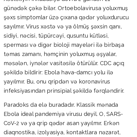
günədək çəkə bilər. Ortoebolavirusa yoluxmuş
şəxs simptomlar üzə çıxana qədər yoluxdurucu
sayılmır. Virus xəstə və ya ölmüş şəxsin qanı,
sidiyi, nəcisi, tüpürcəyi, qusuntu kütləsi,
sperması və digər bioloji mayeləri ilə birbaşa
təmas zamanı, həmçinin yoluxmuş əşyalar,
məsələn, iynələr vasitəsilə ötürülür. CDC açıq
şəkildə bildirir: Ebola hava-damcı yolu ilə
yayılmır. Bu, onu qripdən və koronavirus
infeksiyasından prinsipial şəkildə fərqləndirir.
Paradoks da elə buradadır. Klassik mənada
Ebola ideal pandemiya virusu deyil. O, SARS-
CoV-2 və ya qrip qədər asan yayılmır. Erkən
diaqnostika, izolyasiya, kontaktlara nəzarət,