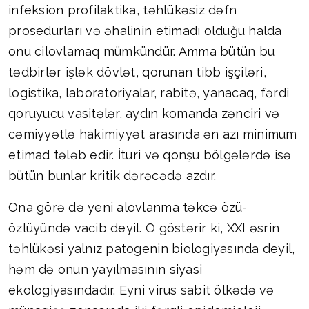
infeksion profilaktika, təhlükəsiz dəfn
prosedurları və əhalinin etimadı olduğu halda
onu cilovlamaq mümkündür. Amma bütün bu
tədbirlər işlək dövlət, qorunan tibb işçiləri,
logistika, laboratoriyalar, rabitə, yanacaq, fərdi
qoruyucu vasitələr, aydın komanda zənciri və
cəmiyyətlə hakimiyyət arasında ən azı minimum
etimad tələb edir. İturi və qonşu bölgələrdə isə
bütün bunlar kritik dərəcədə azdır.
Ona görə də yeni alovlanma təkcə özü-
özlüyündə vacib deyil. O göstərir ki, XXI əsrin
təhlükəsi yalnız patogenin biologiyasında deyil,
həm də onun yayılmasının siyasi
ekologiyasındadır. Eyni virus sabit ölkədə və