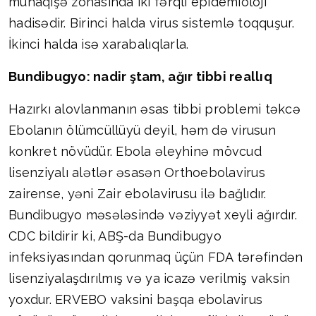
münaqişə zonasında iki fərqli epidemioloji
hadisədir. Birinci halda virus sistemlə toqquşur.
İkinci halda isə xarabalıqlarla.
Bundibugyo: nadir ştam, ağır tibbi reallıq
Hazırkı alovlanmanın əsas tibbi problemi təkcə
Ebolanın ölümcüllüyü deyil, həm də virusun
konkret növüdür. Ebola əleyhinə mövcud
lisenziyalı alətlər əsasən Orthoebolavirus
zairense, yəni Zair ebolavirusu ilə bağlıdır.
Bundibugyo məsələsində vəziyyət xeyli ağırdır.
CDC bildirir ki, ABŞ-da Bundibugyo
infeksiyasından qorunmaq üçün FDA tərəfindən
lisenziyalaşdırılmış və ya icazə verilmiş vaksin
yoxdur. ERVEBO vaksini başqa ebolavirus