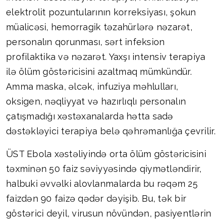
elektrolit pozuntularının korreksiyası, şokun
müalicəsi, hemorragik təzahürlərə nəzarət,
personalın qorunması, sərt infeksion
profilaktika və nəzarət. Yaxşı intensiv terapiya
ilə ölüm göstəricisini azaltmaq mümkündür.
Amma maska, əlcək, infuziya məhlulları,
oksigen, nəqliyyat və hazırlıqlı personalın
çatışmadığı xəstəxanalarda hətta sadə
dəstəkləyici terapiya belə qəhrəmanlığa çevrilir.
ÜST Ebola xəstəliyində orta ölüm göstəricisini
təxminən 50 faiz səviyyəsində qiymətləndirir,
halbuki əvvəlki alovlanmalarda bu rəqəm 25
faizdən 90 faizə qədər dəyişib. Bu, tək bir
göstərici deyil, virusun növündən, pasiyentlərin