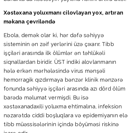
Xəstəxana yoluxmanı cilovlayan yox, artıran
məkana çevriləndə
Ebola, demək olar ki, hər dəfə səhiyyə
sisteminin ən zəif yerlərini üzə çıxarır. Tibb
işçiləri arasında ilk ölümlər ən təhlükəli
siqnallardan biridir. ÜST indiki alovlanmanın
hələ erkən mərhələsində virus mənşəli
hemorragik qızdırmaya bənzər klinik mənzərə
fonunda səhiyyə işçiləri arasında azı dörd ölüm
barədə məlumat vermişdi. Bu isə
xəstəxanadaxili yoluxma ehtimalına, infeksion
nəzarətdə ciddi boşluqlara və epidemiyanın elə
tibb müəssisələrinin içində böyüməsi riskinə