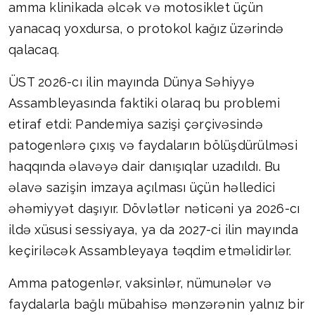
amma klinikada əlcək və motosiklet üçün
yanacaq yoxdursa, o protokol kağız üzərində
qalacaq.
ÜST 2026-cı ilin mayında Dünya Səhiyyə
Assambleyasında faktiki olaraq bu problemi
etiraf etdi: Pandemiya sazişi çərçivəsində
patogenlərə çıxış və faydaların bölüşdürülməsi
haqqında əlavəyə dair danışıqlar uzadıldı. Bu
əlavə sazişin imzaya açılması üçün həlledici
əhəmiyyət daşıyır. Dövlətlər nəticəni ya 2026-cı
ildə xüsusi sessiyaya, ya da 2027-ci ilin mayında
keçiriləcək Assambleyaya təqdim etməlidirlər.
Amma patogenlər, vaksinlər, nümunələr və
faydalarla bağlı mübahisə mənzərənin yalnız bir