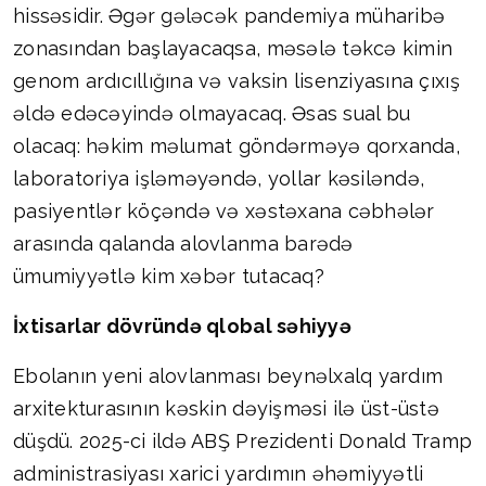
hissəsidir. Əgər gələcək pandemiya müharibə
zonasından başlayacaqsa, məsələ təkcə kimin
genom ardıcıllığına və vaksin lisenziyasına çıxış
əldə edəcəyində olmayacaq. Əsas sual bu
olacaq: həkim məlumat göndərməyə qorxanda,
laboratoriya işləməyəndə, yollar kəsiləndə,
pasiyentlər köçəndə və xəstəxana cəbhələr
arasında qalanda alovlanma barədə
ümumiyyətlə kim xəbər tutacaq?
İxtisarlar dövründə qlobal səhiyyə
Ebolanın yeni alovlanması beynəlxalq yardım
arxitekturasının kəskin dəyişməsi ilə üst-üstə
düşdü. 2025-ci ildə ABŞ Prezidenti Donald Tramp
administrasiyası xarici yardımın əhəmiyyətli