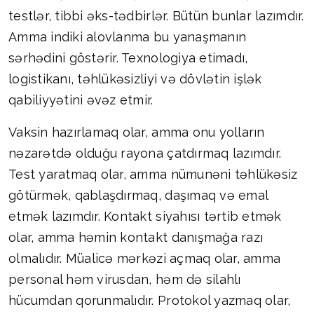
testlər, tibbi əks-tədbirlər. Bütün bunlar lazımdır.
Amma indiki alovlanma bu yanaşmanın
sərhədini göstərir. Texnologiya etimadı,
logistikanı, təhlükəsizliyi və dövlətin işlək
qabiliyyətini əvəz etmir.
Vaksin hazırlamaq olar, amma onu yolların
nəzarətdə olduğu rayona çatdırmaq lazımdır.
Test yaratmaq olar, amma nümunəni təhlükəsiz
götürmək, qablaşdırmaq, daşımaq və emal
etmək lazımdır. Kontakt siyahısı tərtib etmək
olar, amma həmin kontakt danışmağa razı
olmalıdır. Müalicə mərkəzi açmaq olar, amma
personal həm virusdan, həm də silahlı
hücumdan qorunmalıdır. Protokol yazmaq olar,