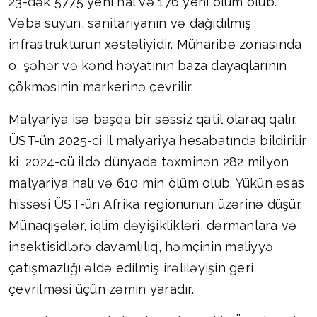
23-dək 5775 yeni hal və 176 yeni ölüm olub.
Vəba suyun, sanitariyanın və dağıdılmış
infrastrukturun xəstəliyidir. Müharibə zonasında
o, şəhər və kənd həyatının baza dayaqlarının
çökməsinin markerinə çevrilir.
Malyariya isə başqa bir səssiz qatil olaraq qalır.
ÜST-ün 2025-ci il malyariya hesabatında bildirilir
ki, 2024-cü ildə dünyada təxminən 282 milyon
malyariya halı və 610 min ölüm olub. Yükün əsas
hissəsi ÜST-ün Afrika regionunun üzərinə düşür.
Münaqişələr, iqlim dəyişiklikləri, dərmanlara və
insektisidlərə davamlılıq, həmçinin maliyyə
çatışmazlığı əldə edilmiş irəliləyişin geri
çevrilməsi üçün zəmin yaradır.