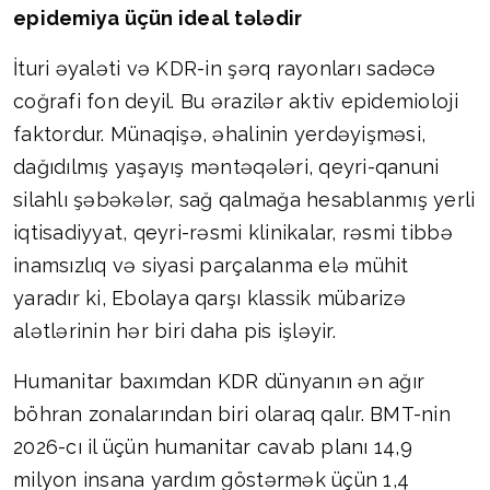
epidemiya üçün ideal tələdir
İturi əyaləti və KDR-in şərq rayonları sadəcə
coğrafi fon deyil. Bu ərazilər aktiv epidemioloji
faktordur. Münaqişə, əhalinin yerdəyişməsi,
dağıdılmış yaşayış məntəqələri, qeyri-qanuni
silahlı şəbəkələr, sağ qalmağa hesablanmış yerli
iqtisadiyyat, qeyri-rəsmi klinikalar, rəsmi tibbə
inamsızlıq və siyasi parçalanma elə mühit
yaradır ki, Ebolaya qarşı klassik mübarizə
alətlərinin hər biri daha pis işləyir.
Humanitar baxımdan KDR dünyanın ən ağır
böhran zonalarından biri olaraq qalır. BMT-nin
2026-cı il üçün humanitar cavab planı 14,9
milyon insana yardım göstərmək üçün 1,4