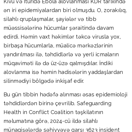
Kivu və İturidə Ebola alovlanması KDR tarixində
ən iri epidemiyalardan biri olmuşdu. O, zorakılıq,
silahlı qruplaşmalar, şayiələr və tibb
müəssisələrinə hücumlar şəraitində davam
edirdi. Həmin vaxt həkimlər təkcə virusla yox,
birbaşa hücumlarla, müalicə mərkəzlərinin
yandırılması ilə, təhdidlərlə və yerli icmaların
müqaviməti ilə də üz-üzə qalmışdılar. İndiki
alovlanma isə həmin hadisələrin yaddaşlardan
silinmədiyi bölgədə inkişaf edir.
Bu gün tibbin hədəfə alınması əsas epidemioloji
təhdidlərdən birinə çevrilib. Safeguarding
Health in Conflict Coalition təşkilatının
məlumatına görə, 2024-cü ildə silahlı
münaqişələrdə səhiyyəyə qarşı 3623 insident