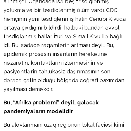
alınmışdı; Uqandada isə beş təsdiqlənmiş
yoluxma və bir təsdiqlənmiş ölüm vardı. CDC
həmçinin yeni təsdiqlənmiş halın Cənubi Kivuda
ortaya çıxdığını bildirdi, halbuki bundan əvvəl
təsdiqlənmiş hallar İturi və Şimali Kivu ilə bağlı
idi. Bu, sadəcə rəqəmlərin artması deyil. Bu,
epidemik prosesin insanların hərəkətinə
nəzarətin, kontaktların izlənməsinin və
pasiyentlərin təhlükəsiz daşınmasının son
dərəcə çətin olduğu bölgədə coğrafi baxımdan
yayılması deməkdir.
Bu, “Afrika problemi” deyil, gələcək
pandemiyaların modelidir
Bu alovlanmanı uzaq regionun lokal faciəsi kimi