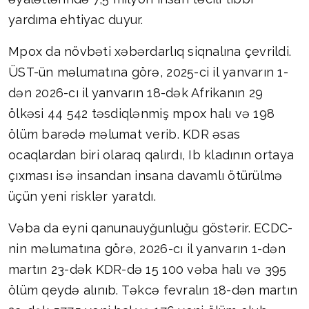
yardıma ehtiyac duyur.
Mpox da növbəti xəbərdarlıq siqnalına çevrildi.
ÜST-ün məlumatına görə, 2025-ci il yanvarın 1-
dən 2026-cı il yanvarın 18-dək Afrikanın 29
ölkəsi 44 542 təsdiqlənmiş mpox halı və 198
ölüm barədə məlumat verib. KDR əsas
ocaqlardan biri olaraq qalırdı, Ib kladının ortaya
çıxması isə insandan insana davamlı ötürülmə
üçün yeni risklər yaratdı.
Vəba da eyni qanunauyğunluğu göstərir. ECDC-
nin məlumatına görə, 2026-cı il yanvarın 1-dən
martın 23-dək KDR-də 15 100 vəba halı və 395
ölüm qeydə alınıb. Təkcə fevralın 18-dən martın