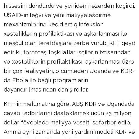
hissəsini dondurdu və yenidən nəzərdən keçirdi.
USAID-in ləğvi və yeni maliyyələşdirmə
mexanizmlərinə keçid artıq infeksion
xəstəliklərin profilaktikası və aşkarlanması ilə
məşğul olan tərəfdaşlara zərbə vurub. KFF qeyd
edir ki, tərəfdaş təşkilatlar işçilərin ixtisarından
və xəstəliklərin profilaktikası, aşkarlanması üzrə
bir çox fəaliyyətin, o cümlədən Uqanda və KDR-
də Ebola ilə bağlı proqramların
dayandırılmasından danışırdılar.
KFF-in məlumatına görə, ABŞ KDR və Uqandada
cavab tədbirlərini dəstəkləmək üçün 23 milyon
dollar fövqəladə maliyyə vəsaiti səfərbər edib.
Amma eyni zamanda yeni yardım modeli KDR və