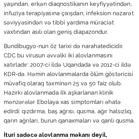
yaşından, erkən diaqnostikanın keyfiyyətindən,
infuziya terapiyasına çıxışdan, infeksion nəzarət
səviyyəsindən və tibbi yardıma müraciət
vaxtından asılı olan geniş diapazondur.
Bundibugyo-nun öz tarixi də narahatedicidir.
CDC bu virusun əvvəlki iki alovlanmasını
xatırladır: 2007-ci ildə Uqandada və 2012-ci ildə
KDR-də. Həmin alovlanmalarda ölüm göstəricisi
müvafiq olaraq təxminən 25 və 50 faiz olub.
Hazırkı alovlanmada ilk aşkarlanan klinik
mənzərələr Ebolaya xas simptomları əhatə
edirdi: qızdırma, baş ağrısı, qusma, ağır halsızlıq,
qarın ağrıları, burun qanaxmaları və qanlı qusma.
İturi sadəcə alovlanma məkanı deyil,