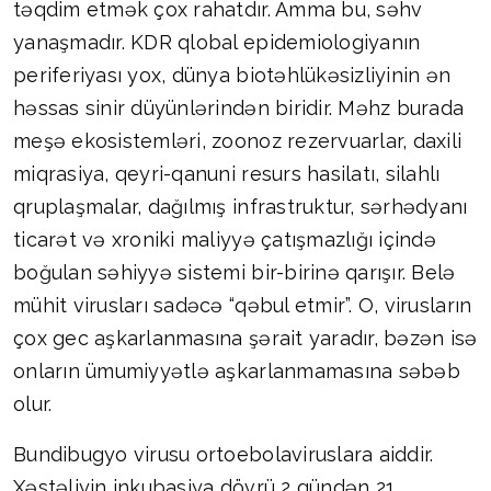
təqdim etmək çox rahatdır. Amma bu, səhv
yanaşmadır. KDR qlobal epidemiologiyanın
periferiyası yox, dünya biotəhlükəsizliyinin ən
həssas sinir düyünlərindən biridir. Məhz burada
meşə ekosistemləri, zoonoz rezervuarlar, daxili
miqrasiya, qeyri-qanuni resurs hasilatı, silahlı
qruplaşmalar, dağılmış infrastruktur, sərhədyanı
ticarət və xroniki maliyyə çatışmazlığı içində
boğulan səhiyyə sistemi bir-birinə qarışır. Belə
mühit virusları sadəcə “qəbul etmir”. O, virusların
çox gec aşkarlanmasına şərait yaradır, bəzən isə
onların ümumiyyətlə aşkarlanmamasına səbəb
olur.
Bundibugyo virusu ortoebolaviruslara aiddir.
Xəstəliyin inkubasiya dövrü 2 gündən 21