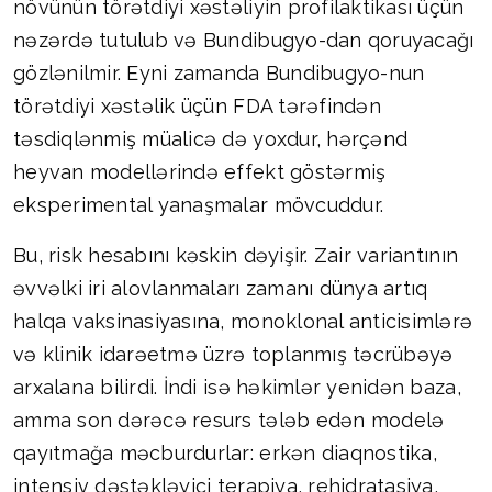
növünün törətdiyi xəstəliyin profilaktikası üçün
nəzərdə tutulub və Bundibugyo-dan qoruyacağı
gözlənilmir. Eyni zamanda Bundibugyo-nun
törətdiyi xəstəlik üçün FDA tərəfindən
təsdiqlənmiş müalicə də yoxdur, hərçənd
heyvan modellərində effekt göstərmiş
eksperimental yanaşmalar mövcuddur.
Bu, risk hesabını kəskin dəyişir. Zair variantının
əvvəlki iri alovlanmaları zamanı dünya artıq
halqa vaksinasiyasına, monoklonal anticisimlərə
və klinik idarəetmə üzrə toplanmış təcrübəyə
arxalana bilirdi. İndi isə həkimlər yenidən baza,
amma son dərəcə resurs tələb edən modelə
qayıtmağa məcburdurlar: erkən diaqnostika,
intensiv dəstəkləyici terapiya, rehidratasiya,