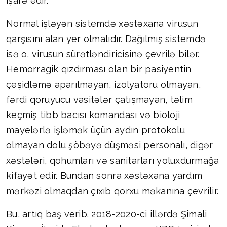
işarə edir.
Normal işləyən sistemdə xəstəxana virusun
qarşısını alan yer olmalıdır. Dağılmış sistemdə
isə o, virusun sürətləndiricisinə çevrilə bilər.
Hemorragik qızdırması olan bir pasiyentin
çeşidləmə aparılmayan, izolyatoru olmayan,
fərdi qoruyucu vasitələr çatışmayan, təlim
keçmiş tibb bacısı komandası və bioloji
mayelərlə işləmək üçün aydın protokolu
olmayan dolu şöbəyə düşməsi personalı, digər
xəstələri, qohumları və sanitarları yoluxdurmağa
kifayət edir. Bundan sonra xəstəxana yardım
mərkəzi olmaqdan çıxıb qorxu məkanına çevrilir.
Bu, artıq baş verib. 2018-2020-ci illərdə Şimali