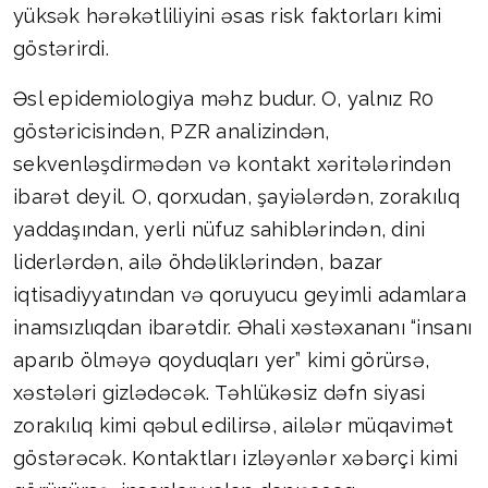
yüksək hərəkətliliyini əsas risk faktorları kimi
göstərirdi.
Əsl epidemiologiya məhz budur. O, yalnız R0
göstəricisindən, PZR analizindən,
sekvenləşdirmədən və kontakt xəritələrindən
ibarət deyil. O, qorxudan, şayiələrdən, zorakılıq
yaddaşından, yerli nüfuz sahiblərindən, dini
liderlərdən, ailə öhdəliklərindən, bazar
iqtisadiyyatından və qoruyucu geyimli adamlara
inamsızlıqdan ibarətdir. Əhali xəstəxananı “insanı
aparıb ölməyə qoyduqları yer” kimi görürsə,
xəstələri gizlədəcək. Təhlükəsiz dəfn siyasi
zorakılıq kimi qəbul edilirsə, ailələr müqavimət
göstərəcək. Kontaktları izləyənlər xəbərçi kimi