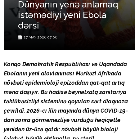
Dünyanın yenə anlamaq
istəmədiyi yeni Ebola
dərsi
27 MAY 2026 07:06
Konqo Demokratik Respublikası və Uqandada
Ebolanın yeni alovlanması Mərkəzi Afrikada
növbəti epidemioloji epizoddan qat-qat artıq
məna daşıyır. Bu hadisə beynəlxalq sanitariya
təhlükəsizliyi sisteminə qoyulan sərt diaqnoza
çevrildi. 2026-cı ilin mayında dünya COVID-19-
dan sonra görməməzliyə vurduğu həqiqətlə
yenidən üz-üzə qaldı: növbəti böyük bioloji
fəlakət, böyük ehtimalla, nə steril