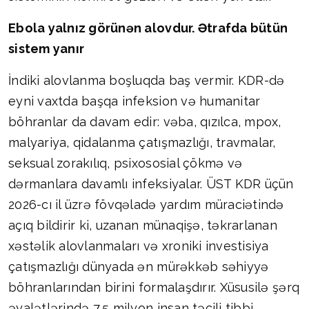
Ebola yalnız görünən alovdur. Ətrafda bütün
sistem yanır
İndiki alovlanma boşluqda baş vermir. KDR-də
eyni vaxtda başqa infeksion və humanitar
böhranlar da davam edir: vəba, qızılca, mpox,
malyariya, qidalanma çatışmazlığı, travmalar,
seksual zorakılıq, psixososial çökmə və
dərmanlara davamlı infeksiyalar. ÜST KDR üçün
2026-cı il üzrə fövqəladə yardım müraciətində
açıq bildirir ki, uzanan münaqişə, təkrarlanan
xəstəlik alovlanmaları və xroniki investisiya
çatışmazlığı dünyada ən mürəkkəb səhiyyə
böhranlarından birini formalaşdırır. Xüsusilə şərq
əyalətlərində 7,5 milyon insan təcili tibbi