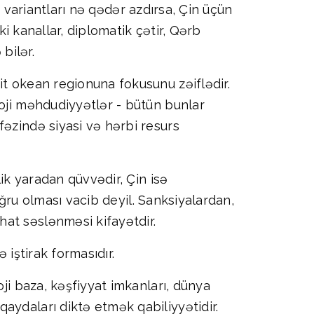
ın variantları nə qədər azdırsa, Çin üçün
ki kanallar, diplomatik çətir, Qərb
bilər.
it okean regionuna fokusunu zəiflədir.
loji məhdudiyyətlər - bütün bunlar
fəzində siyasi və hərbi resurs
lik yaradan qüvvədir, Çin isə
doğru olması vacib deyil. Sanksiyalardan,
at səslənməsi kifayətdir.
 iştirak formasıdır.
ji baza, kəşfiyyat imkanları, dünya
aydaları diktə etmək qabiliyyətidir.