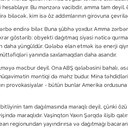
ri hesablayır. Bu mənzərə vacibdir, amma tam deyil. Ə
rə biləcək, kim isə öz addımlarının girovuna çevril
ərbə endirə bilər. Buna şübhə yoxdur. Amma zərbən
əkrar göstərib: obyekti dağıtmaq siyasi nəticə qurm
daha yüngüldür. Qələbə elan etmək isə enerji qiymət
a müttəfiqləri yanında saxlamaqdan daha asandır.
əlməyə məcbur deyil. Ona ABŞ qələbəsini bahalı, əsə
üqavimətin məntiqi də məhz budur. Mina təhdidləri, 
aşırı provokasiyalar - bütün bunlar Amerika ordusuna 
bitliyinin tam dağılmasında maraqlı deyil, çünki özü 
ndə maraqlıdır. Vaşinqton Yaxın Şərqdə ilişib qalırs
 okean regionundan yayındırırsa və dağıtmağı bacar