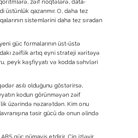
oritmlərə, zəif nöqtələrə, data-
di üstünlük qazanmır. O, daha tez
larının sistemlərini daha tez sıradan
yeni güc formalarının üst-üstə
ı zəiflik artıq eyni strateji xəritəyə
uru, peyk kəşfiyyatı və kodda səhvləri
qədər asılı olduğunu göstərirsə,
diyyatın kodun görünməyən zəif
iflik üzərində nəzarətdən. Kim onu
davranışına təsir gücü də onun əlində
BŞ güc nümayiş etdirir, Çin izləyir,