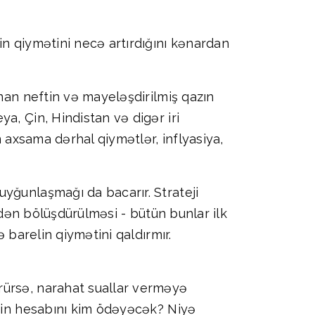
in qiymətini necə artırdığını kənardan
ınan neftin və mayeləşdirilmiş qazın
a, Çin, Hindistan və digər iri
n axsama dərhal qiymətlər, inflyasiya,
yğunlaşmağı da bacarır. Strateji
idən bölüşdürülməsi - bütün bunlar ilk
 barelin qiymətini qaldırmır.
rürsə, narahat suallar verməyə
ərin hesabını kim ödəyəcək? Niyə