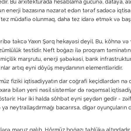
dir. Bu arxitekturada hesablama gücünə, dataya, alq
n enerji bazasına nəzarət edən tərəf sadəcə iqtisa
ez müdafiə olunmaq, daha tez idarə etmək və başqa
ibə təkcə Yaxın Şərq hekayəsi deyil. Bu, köhnə və 
mlülük testidir. Neft boğazı ilə proqram təminatındak
əmiçilik marşrutu, enerji şəbəkəsi, bank infrastrukt
nlar artıq eyni döyüş meydanının elementləridir.
üz fiziki iqtisadiyyatın dar coğrafi keçidlərdən nə 
xara bilən yeni nəsil sistemlər də rəqəmsal iqtisa
stərir. Hər iki halda söhbət eyni şeydən gedir - zə
 ya neytrallaşdırmağı bacarırsa, digər oyunçuların 
ərə məruz qalıb, Hörmüz boğazı təhlükə altındadır, A