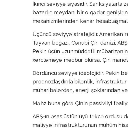
İkinci səviyyə siyasidir. Sanksiyalarla 
bazarlıq meydanı bir o qədər genişlənir.
mexanizmlərindən kənar hesablaşmalar
Üçüncü səviyyə stratejidir. Amerikan 
Tayvan boğazı, Cənubi Çin dənizi, ABŞ
Pekin üçün uzunmüddətli mübarizənin ə
xərcləməyə məcbur olursa, Çin manevr
Dördüncü səviyyə ideolojidir. Pekin bel
proqnozlaşdırıla bilənlik, infrastruktur
müharibələrdən, enerji şoklarından və
Məhz buna görə Çinin passivliyi fəaliyy
ABŞ-ın əsas üstünlüyü təkcə ordusu dey
maliyyə infrastrukturunun mühüm hissə