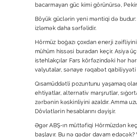
bacarmayan güc kimi görünürsə, Pekin 
Böyük güclərin yeni məntiqi də budur:
izləmək daha sərfəlidir.
Hörmüz boğazı çoxdan enerji zəifliyini
mühüm hissəsi buradan keçir. Asiya üçü
istehlakçılar Fars körfəzindəki hər hər
valyutalar, sənaye rəqabət qabiliyyəti 
Qısamüddətli pozuntunu yaşamaq olar. 
ehtiyatlar, alternativ marşrutlar, sığo
zərbənin kəskinliyini azaldır. Amma uzu
Dövlətlərin hesablarını dəyişir.
Əgər ABŞ-ın müttəfiqi Hörmüzdən keçə
başlayır. Bu nə qədər davam edəcək? V