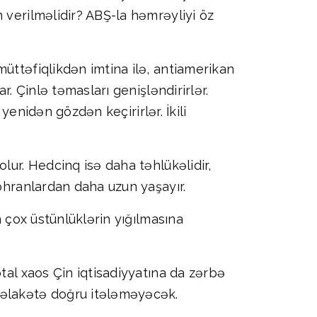
 verilməlidir? ABŞ-la həmrəyliyi öz
üttəfiqlikdən imtina ilə, antiamerikan
r. Çinlə təmasları genişləndirirlər.
 yenidən gözdən keçirirlər. İkili
lur. Hedcinq isə daha təhlükəlidir,
böhranlardan daha uzun yaşayır.
n çox üstünlüklərin yığılmasına
tal xaos Çin iqtisadiyyatına da zərbə
fəlakətə doğru itələməyəcək.