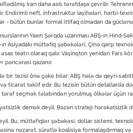
zəiflədilmiş İran daha asılı tərəfdaşa çevrilir. Tehran
 Endirimli neft, infrastruktur layihələri, hərbi-texni
 - bütün bunlar formal ittifaq olmadan da güclənə 
resurslarının Yaxın Şərqdə uzanması ABŞ-ın Hind-Sak
-ın Asiyadakı müttəfiq şəbəkələri, Çinə qarşı texno
sas teatrı olaraq qalır. Vaşinqton yenidən Fars kör
 pəncərəsi qazanır.
ə bir tezisi önə çəkə bilər: ABŞ hələ də qeyri-sabit
 və ticarət təklif edir. Bu tezisin bütün detallarda 
 tərəf seçmək tələbindən yorulmuş ölkələr üçün rah
ətsizlik demək deyil. Bəzən strateji hərəkətsizlik də
il. Bu, müttəfiqlər şəbəkəsi, dollar sistemi, texnolo
sinə nəzarət, sürətlə koalisiya formalaşdırmaq və q