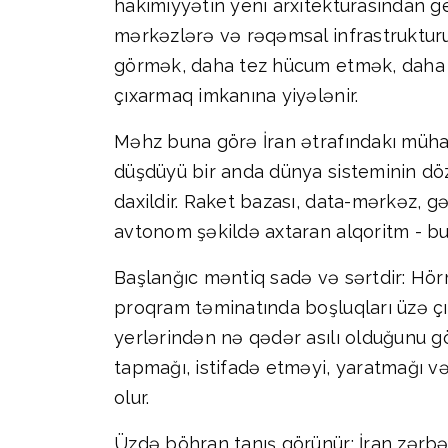
hakimiyyətin yeni arxitekturasından ge
mərkəzlərə və rəqəmsal infrastrukturu
görmək, daha tez hücum etmək, daha t
çıxarmaq imkanına yiyələnir.
Məhz buna görə İran ətrafındakı mühar
düşdüyü bir anda dünya sisteminin dözü
daxildir. Raket bazası, data-mərkəz, g
avtonom şəkildə axtaran alqoritm - bu
Başlanğıc məntiq sadə və sərtdir: Hörm
proqram təminatında boşluqları üzə çı
yerlərindən nə qədər asılı olduğunu gö
tapmağı, istifadə etməyi, yaratmağı və
olur.
Üzdə böhran tanış görünür: İran zərbəl