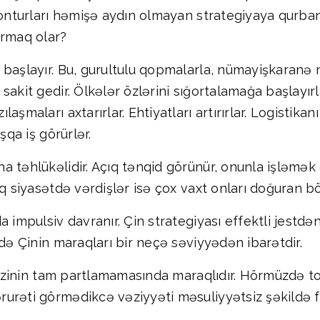
konturları həmişə aydın olmayan strategiyaya qurban
ırmaq olar?
başlayır. Bu, gurultulu qopmalarla, nümayişkaranə m
akit gedir. Ölkələr özlərini sığortalamağa başlayırla
şmaları axtarırlar. Ehtiyatları artırırlar. Logistikanı
şqa iş görürlər.
 təhlükəlidir. Açıq tənqid görünür, onunla işləmək o
lq siyasətdə vərdişlər isə çox vaxt onları doğuran 
 impulsiv davranır. Çin strategiyası effektli jestdə
ndə Çinin maraqları bir neçə səviyyədən ibarətdir.
rfəzinin tam partlamamasında maraqlıdır. Hörmüzdə to
rurəti görmədikcə vəziyyəti məsuliyyətsiz şəkildə 