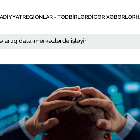
SADIYYAT
REGIONLAR
TƏDBIRLƏR
DIGƏR XƏBƏRLƏR
H
 artıq data-mərkəzlərdə işləyir