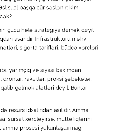
sl sual başqa cür səslənir: kim
əcək?
in gücü hələ strategiya demək deyil.
aqdan asandır. İnfrastrukturu məhv
ləri, sığorta tarifləri, büdcə xərcləri
bi, yarımçıq və siyasi baxımdan
dronlar, raketlər, proksi şəbəkələr,
qalib gəlmək alətləri deyil. Bunlar
də resurs idxalından asılıdır. Amma
a, sursat xərcləyirsə, müttəfiqlərini
an, amma prosesi yekunlaşdırmağı