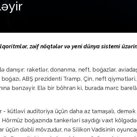
əyir
alqoritmlər, zəif nöqtələr və yeni dünya sistemi üzə
danışır: raketlər, donanma, neft, boğazlar, aviadaşıy
 boğazı, ABŞ prezidenti Tramp, Çin, neft qiymətləri
ına bənzəyir. Elə bir böhran ki, burada mərc barellə
 - kütləvi auditoriya üçün daha az tamaşalı, demək 
 Hörmüz boğazında tankerləri saydığı vaxt kölgədə 
lar üçün dəbli mövzudur, nə Silikon Vadisinin oyuncağ