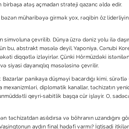
birbaşa atəş açmadan strateji qazanc əldə edir.
 bəzən müharibəyə girmək yox, rəqibin öz liderliyin
n simvoluna çevrilib. Dünya üzrə dəniz yolu ilə daş
n bu, abstrakt məsələ deyil. Yaponiya, Cənubi Korey
əkəti diqqətlə izləyirlər. Çünki Hörmüzdəki istənilə
və siyasi dayanıqlıq məsələsinə çevrilir.
Bazarlar panikaya düşməyi bacardığı kimi, sürətlə u
rta mexanizmləri, diplomatik kanallar, təchizatın yen
nmüddətli qeyri-sabitlik başqa cür işləyir. O, sadəcə
n təchizatdan asılıdırsa və böhranın uzandığını gö
aşinqtonun aydın final hədəfi varmı? İqtisadi itkil