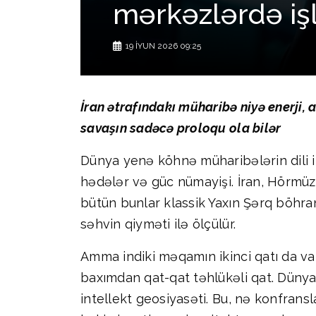
mərkəzlərdə işl
19 İYUN 2026 09:25
İran ətrafındakı müharibə niyə enerji, 
savaşın sadəcə proloqu ola bilər
Dünya yenə köhnə müharibələrin dili ilə 
hədələr və güc nümayişi. İran, Hörmüz
bütün bunlar klassik Yaxın Şərq böhran
səhvin qiyməti ilə ölçülür.
Amma indiki məqamın ikinci qatı da var
baxımdan qat-qat təhlükəli qat. Dünya
intellekt geosiyasəti. Bu, nə konfrans