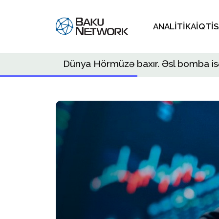
ANALITIKA
İQTI
Dünya Hörmüzə baxır. Əsl bomba isə