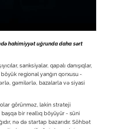
rində hakimiyyət uğrunda daha sərt
ıcılar, sanksiyalar, qapalı danışıqlar,
, böyük regional yanğın qorxusu -
rlə, gəmilərlə, bazalarla və siyasi
olar görünməz, lakin strateji
başqa bir reallıq böyüyür - süni
ıdır, nə də startap bazarıdır. Söhbət