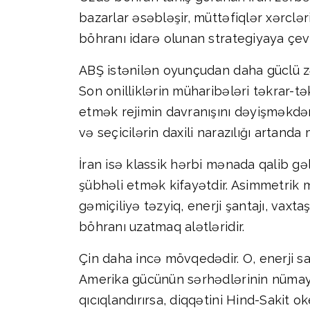
bazarlar əsəbləşir, müttəfiqlər xərclə
böhranı idarə olunan strategiyaya çevi
ABŞ istənilən oyunçudan daha güclü z
Son onilliklərin müharibələri təkrar-t
etmək rejimin davranışını dəyişməkdən 
və seçicilərin daxili narazılığı artand
İran isə klassik hərbi mənada qalib g
şübhəli etmək kifayətdir. Asimmetrik m
gəmiçiliyə təzyiq, enerji şantajı, vaxt
böhranı uzatmaq alətləridir.
Çin daha incə mövqedədir. O, enerji sa
Amerika gücünün sərhədlərinin nümayişi
qıcıqlandırırsa, diqqətini Hind-Sakit