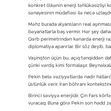
konkret ölkənin enerji təhlükəsizliyi 
sənayesinin müdafiəsi ilə necə uzlaşd
Məhz burada alyansların real aşınması 
bəyanatlarla baş vermir. Hər şey daha s
Qərb perimetrindən kənarda enerji razıla
diplomatiya aparırlar. Bir söz deyib, ba
Vaşinqton üçün bu, açıq tənqiddən daha
çünki vərdiş kimi formalaşır. Beynəlxa
Pekin belə vəziyyətlərdə nadir hallarda
üstünlük verir. İran böhranı konteksti
Birinci səviyyə enerjidir. Çin Fars kö
vuracaq. Buna görə Pekin son hədd zə