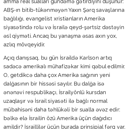
amma real sualları gündəmə gətirdiyini düşünür:
ABŞ-ın bitib-tükənməyən Yaxın Şərq savaşlarına
bağlılığı, evangelist xristianların Amerika
siyasətində rolu və İsrailə qeyd-şərtsiz dəstəyin
əsl qiyməti. Ancaq bu yanaşma əsas axın yox,
azlıq mövqeyidir.
Açıq danışsaq, bu gün İsraildə Karlson artıq
sadəcə amerikalı mühafizəkar kimi qəbul edilmir.
O, getdikcə daha çox Amerika sağının yeni
dalğasının bir hissəsi sayılır. Bu dalğa isə
ənənəvi respublikaçı, İsrailyönlü kursdan
uzaqlaşır və İsrail siyasəti ilə bağlı normal
mübahisəni daha təhlükəli bir sualla əvəz edir:
bəlkə elə İsrailin özü Amerika üçün dağıdıcı
amildir? İsraillilər üçün burada prinsipial fərq var.