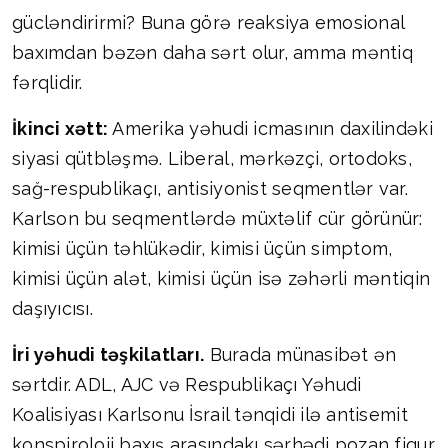
gücləndirirmi? Buna görə reaksiya emosional
baxımdan bəzən daha sərt olur, amma məntiq
fərqlidir.
İkinci xətt:
Amerika yəhudi icmasının daxilindəki
siyasi qütbləşmə. Liberal, mərkəzçi, ortodoks,
sağ-respublikaçı, antisiyonist seqmentlər var.
Karlson bu seqmentlərdə müxtəlif cür görünür:
kimisi üçün təhlükədir, kimisi üçün simptom,
kimisi üçün alət, kimisi üçün isə zəhərli məntiqin
daşıyıcısı.
İri yəhudi təşkilatları.
Burada münasibət ən
sərtdir. ADL, AJC və Respublikaçı Yəhudi
Koalisiyası Karlsonu İsrail tənqidi ilə antisemit
konspiroloji baxış arasındakı sərhədi pozan fiqur