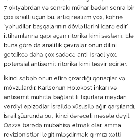
7 oktyabrdan və sonrakı müharibədən sonra bir
çox israilli üçün bu, artıq realizm yox, köhnə
“yəhudilər başqalarının dövlətlərini idarə edir”
ittihamlarına qapı açan ritorika kimi səslənir. Elə
buna görə də analitik çevrələr onun dilini
getdikcə daha çox sadəcə anti-Israel yox,
potensial antisemit ritorika kimi təsvir edirlər.
İkinci səbəb onun efirə çıxardığı qonaqlar və
mövzulardır. Karlsonun Holokost inkarı və
antisemit mühitlə bağlantılı fiqurlara meydan
verdiyi epizodlar İsraildə xüsusilə ağır qarşılandı.
İsrail şüurunda bu, ikinci dərəcəli məsələ deyil.
Qəzza barədə mübahisə etmək olar, amma
revizionistləri legitimləşdirmək qırmızı xətti