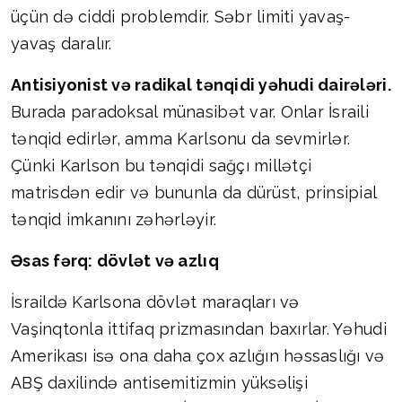
üçün də ciddi problemdir. Səbr limiti yavaş-
yavaş daralır.
Antisiyonist və radikal tənqidi yəhudi dairələri.
Burada paradoksal münasibət var. Onlar İsraili
tənqid edirlər, amma Karlsonu da sevmirlər.
Çünki Karlson bu tənqidi sağçı millətçi
matrisdən edir və bununla da dürüst, prinsipial
tənqid imkanını zəhərləyir.
Əsas fərq: dövlət və azlıq
İsraildə Karlsona dövlət maraqları və
Vaşinqtonla ittifaq prizmasından baxırlar. Yəhudi
Amerikası isə ona daha çox azlığın həssaslığı və
ABŞ daxilində antisemitizmin yüksəlişi