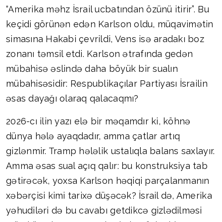
“Amerika məhz İsrail ucbatından özünü itirir”. Bu
keçidi görünən edən Karlson oldu, müqavimətin
simasına Hakabi çevrildi, Vens isə aradakı boz
zonanı təmsil etdi. Karlson ətrafında gedən
mübahisə əslində daha böyük bir sualın
mübahisəsidir: Respublikaçılar Partiyası İsrailin
əsas dayağı olaraq qalacaqmı?
2026-cı ilin yazı elə bir məqamdır ki, köhnə
dünya hələ ayaqdadır, amma çatlar artıq
gizlənmir. Tramp hələlik ustalıqla balans saxlayır.
Amma əsas sual açıq qalır: bu konstruksiya tab
gətirəcək, yoxsa Karlson həqiqi parçalanmanın
xəbərçisi kimi tarixə düşəcək? İsrail də, Amerika
yəhudiləri də bu cavabı getdikcə gizlədilməsi