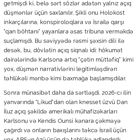
getmişdi ki, belə sərt sözlər adətən yalnız açıq
düşmənlər üçün saxlanılır. Şikli onu Holokost
inkarçılarına, konspiroloqlara və İsrailə qarşı
“qan böhtanı” yayanlara əsas tribuna verməkdə
suçlamışdı. Bu səviyyədə rəsmi şəxsin dili ilə
desək, bu, dövlətin açıq siqnalı idi: hökumət
dairələrində Karlsona artıq “çətin müttəfiq” kimi
yox, düşmən narrativlərini legitimləşdirən
təhlükəli mənbə kimi baxmağa başlamışdılar.
Sonra münasibət daha da sərtləşdi. 2026-cı ilin
yanvarında “Likud”dan olan knesset üzvü Dan
İluz açıq şəkildə amerikalı mühafizəkarları
Karlsonu və Kendis Ounsi kənara çəkməyə
çağırdı və onların baxışlarını təkcə İsrail üçün
yox, ABŞ-ın özü üçün də təhlükə adlandırdı.