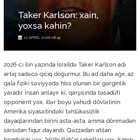
Taker Karlson: xain,
yoxsa kahin?
10 APREL 2026 08:45
2026-cı ilin yazında İsraildə Taker Karlson adı
artıq sadəcə qıcıq doğurmur. Bu ad daha ağır, az
qala fiziki səviyyədə hiss olunan bir gərginlik
yaradır. İnsan anlayır ki, qarşısında təsadüfi
opponent yox, illər boyu yəhudi dövlətinin
Amerika siyasətindəki təhlükəsizlik
dayaqlarından birini asta-asta, amma dönmədən
sarsıdan fiqur dayanıb. Qəzzadan atılan
bombalar yox, “Hizbullah”ın raketləri yox, İranın