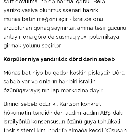
sərt qovulma, nə də normal qəbul. Belə
yarıizolyasiya olunmuş ssenari hazırkı
münasibətin məğzini açır - İsraildə onu
arzuolunan qonaq saymırlar, amma təsir gücünü
anlayır, ona görə də susmaq yox, polemikaya
girmək yolunu seçirlər.
Körpülər niyə yandırıldı: dörd dərin səbəb
Münasibət niyə bu qədər kəskin pisləşdi? Dörd
səbəb var və onların hər biri İsrailin
özünüqavrayışının lap mərkəzinə dəyir.
Birinci səbəb odur ki, Karlson konkret
hökumətin tənqidindən addım-addım ABŞ-dakı
İsrailyönlü konsensusun özünü guya təhlükəli
təsir sistemi kimi hədəfə almağa keçdi. Xüsusən