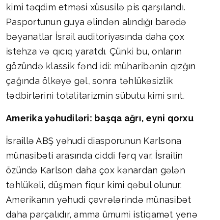
kimi təqdim etməsi xüsusilə pis qarşılandı.
Pasportunun guya əlindən alındığı barədə
bəyanatlar İsrail auditoriyasında daha çox
istehza və qıcıq yaratdı. Çünki bu, onların
gözündə klassik fənd idi: müharibənin qızğın
çağında ölkəyə gəl, sonra təhlükəsizlik
tədbirlərini totalitarizmin sübutu kimi sırıt.
Amerika yəhudiləri: başqa ağrı, eyni qorxu
İsraillə ABŞ yəhudi diasporunun Karlsona
münasibəti arasında ciddi fərq var. İsrailin
özündə Karlson daha çox kənardan gələn
təhlükəli, düşmən fiqur kimi qəbul olunur.
Amerikanın yəhudi çevrələrində münasibət
daha parçalıdır, amma ümumi istiqamət yenə