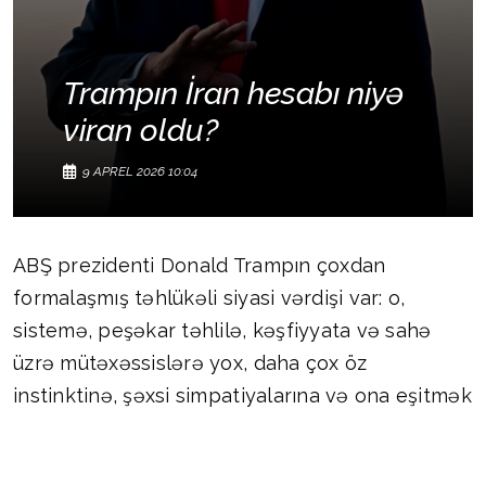
Trampın İran hesabı niyə
viran oldu?
9 APREL 2026 10:04
ABŞ prezidenti Donald Trampın çoxdan
formalaşmış təhlükəli siyasi vərdişi var: o,
sistemə, peşəkar təhlilə, kəşfiyyata və sahə
üzrə mütəxəssislərə yox, daha çox öz
instinktinə, şəxsi simpatiyalarına və ona eşitmək
istədiyini deməyi bacaran xarici liderlərə
güvənir. Vaşinqtonun İran fiaskosunun əsas