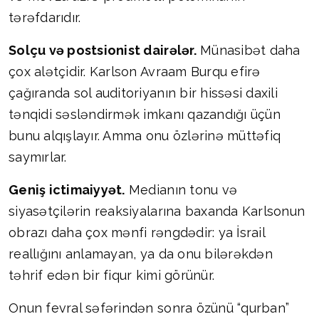
tərəfdarıdır.
Solçu və postsionist dairələr.
Münasibət daha
çox alətçidir. Karlson Avraam Burqu efirə
çağıranda sol auditoriyanın bir hissəsi daxili
tənqidi səsləndirmək imkanı qazandığı üçün
bunu alqışlayır. Amma onu özlərinə müttəfiq
saymırlar.
Geniş ictimaiyyət.
Medianın tonu və
siyasətçilərin reaksiyalarına baxanda Karlsonun
obrazı daha çox mənfi rəngdədir: ya İsrail
reallığını anlamayan, ya da onu bilərəkdən
təhrif edən bir fiqur kimi görünür.
Onun fevral səfərindən sonra özünü “qurban”