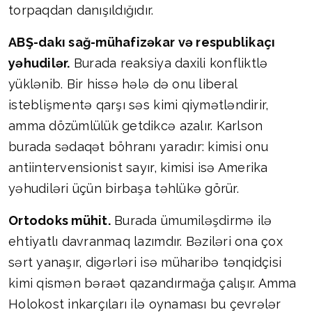
torpaqdan danışıldığıdır.
ABŞ-dakı sağ-mühafizəkar və respublikaçı
yəhudilər.
Burada reaksiya daxili konfliktlə
yüklənib. Bir hissə hələ də onu liberal
isteblişmentə qarşı səs kimi qiymətləndirir,
amma dözümlülük getdikcə azalır. Karlson
burada sədaqət böhranı yaradır: kimisi onu
antiintervensionist sayır, kimisi isə Amerika
yəhudiləri üçün birbaşa təhlükə görür.
Ortodoks mühit.
Burada ümumiləşdirmə ilə
ehtiyatlı davranmaq lazımdır. Bəziləri ona çox
sərt yanaşır, digərləri isə müharibə tənqidçisi
kimi qismən bəraət qazandırmağa çalışır. Amma
Holokost inkarçıları ilə oynaması bu çevrələr