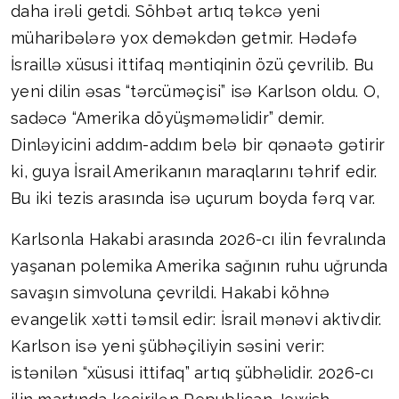
daha irəli getdi. Söhbət artıq təkcə yeni
müharibələrə yox deməkdən getmir. Hədəfə
İsraillə xüsusi ittifaq məntiqinin özü çevrilib. Bu
yeni dilin əsas “tərcüməçisi” isə Karlson oldu. O,
sadəcə “Amerika döyüşməməlidir” demir.
Dinləyicini addım-addım belə bir qənaətə gətirir
ki, guya İsrail Amerikanın maraqlarını təhrif edir.
Bu iki tezis arasında isə uçurum boyda fərq var.
Karlsonla Hakabi arasında 2026-cı ilin fevralında
yaşanan polemika Amerika sağının ruhu uğrunda
savaşın simvoluna çevrildi. Hakabi köhnə
evangelik xətti təmsil edir: İsrail mənəvi aktivdir.
Karlson isə yeni şübhəçiliyin səsini verir:
istənilən “xüsusi ittifaq” artıq şübhəlidir. 2026-cı