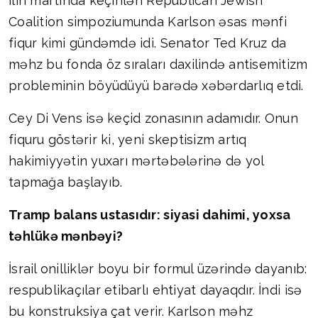
ilin martında keçirilən Republican Jewish
Coalition simpoziumunda Karlson əsas mənfi
fiqur kimi gündəmdə idi. Senator Ted Kruz da
məhz bu fonda öz sıraları daxilində antisemitizm
probleminin böyüdüyü barədə xəbərdarlıq etdi.
Cey Di Vens isə keçid zonasının adamıdır. Onun
fiquru göstərir ki, yeni skeptisizm artıq
hakimiyyətin yuxarı mərtəbələrinə də yol
tapmağa başlayıb.
Tramp balans ustasıdır: siyasi dahimi, yoxsa
təhlükə mənbəyi?
İsrail onilliklər boyu bir formul üzərində dayanıb:
respublikaçılar etibarlı ehtiyat dayaqdır. İndi isə
bu konstruksiya çat verir. Karlson məhz