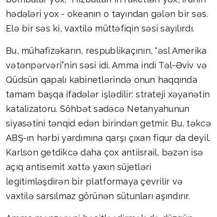
hədələri yox - okeanın o tayından gələn bir səs.
Elə bir səs ki, vaxtilə müttəfiqin səsi sayılırdı.
Bu, mühafizəkarın, respublikaçının, “əsl Amerika
vətənpərvəri”nin səsi idi. Amma indi Təl-Əviv və
Qüdsün qapalı kabinetlərində onun haqqında
tamam başqa ifadələr işlədilir: strateji xəyanətin
katalizatoru. Söhbət sadəcə Netanyahunun
siyasətini tənqid edən birindən getmir. Bu, təkcə
ABŞ-ın hərbi yardımına qarşı çıxan fiqur da deyil.
Karlson getdikcə daha çox antiisrail, bəzən isə
açıq antisemit xəttə yaxın süjetləri
legitimləşdirən bir platformaya çevrilir və
vaxtilə sarsılmaz görünən sütunları aşındırır.