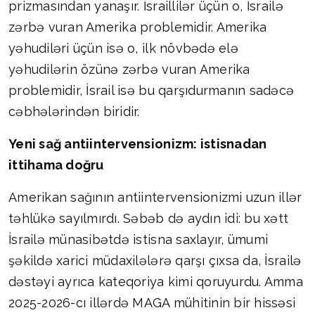
prizmasından yanaşır. İsraillilər üçün o, İsrailə
zərbə vuran Amerika problemidir. Amerika
yəhudiləri üçün isə o, ilk növbədə elə
yəhudilərin özünə zərbə vuran Amerika
problemidir, İsrail isə bu qarşıdurmanın sadəcə
cəbhələrindən biridir.
Yeni sağ antiintervensionizm: istisnadan
ittihama doğru
Amerikan sağının antiintervensionizmi uzun illər
təhlükə sayılmırdı. Səbəb də aydın idi: bu xətt
İsrailə münasibətdə istisna saxlayır, ümumi
şəkildə xarici müdaxilələrə qarşı çıxsa da, İsrailə
dəstəyi ayrıca kateqoriya kimi qoruyurdu. Amma
2025-2026-cı illərdə MAGA mühitinin bir hissəsi