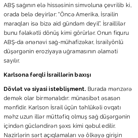
ABŞ sağının elə hissəsinin simvoluna çevrilib ki,
orada belə deyirlər: “Öncə Amerika, İsrailin
maraqları isə bizə aid gündəm deyil”. İsraillilər
bunu fəlakətli dönüş kimi görürlər. Onun fiquru
ABŞ-da ənənəvi sağ-mühafizəkar, İsrailyönlü
düşərgənin eroziyaya uğramasının əlaməti
sayılır.
Karlsona fərqli İsraillərin baxışı
Dövlət və siyasi isteblişment.
Burada mənzərə
demək olar birmənalıdır: münasibət əsasən
mənfidir. Karlson İsrail üçün təhlükəli ovqatı
məhz uzun illər müttəfiq olmuş sağ düşərgənin
içindən gücləndirən şəxs kimi qəbul edilir.
Nazirlərin sərt açıqlamaları və ölkəyə girişin