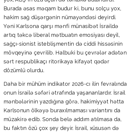
Burada əsas məqam budur ki, bunu solçu yox,
hakim sağ düşərgənin nümayəndəsi deyirdi.
Yəni Karlsona qarşı mənfi münasibət İsraildə
artıq təkcə liberal mətbuatın emosiyası deyil,
sağçı-sionist isteblişmentin də ciddi hissəsinin
mövqeyinə çevrilib. Halbuki bu çevrələr adətən
sərt respublikaçı ritorikaya kifayət qədər
dözümlü olurdu.
Daha bir mühüm indikator 2026-cı ilin fevralında
onun İsrailə səfəri ətrafında yaşananlardır. İsrail
mənbələrinin yazdığına görə, hakimiyyət hətta
Karlsonun ölkəyə buraxılmaması variantını da
müzakirə edib. Sonda belə addım atılmasa da,
bu faktın özü çox şey deyir. İsrail, xüsusən də