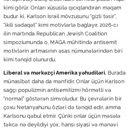
kimi görür. Onları xüsusilə qıcıqlandıran məqam
budur ki, Karlson İsrail mövzusunu “gizli təsir”,
“ikili sədaqət” kimi motivlərlə bağlayır. 2026-cı
ilin martında Republican Jewish Coalition
simpoziumunda o, MAGA mühitində antisemit
motivlərin artmasının əsas nümunələrindən biri
kimi tənqid olunurdu.
Liberal və mərkəzçi Amerika yəhudiləri.
Burada
münasibət daha da mənfidir. Onlar üçün Karlson
sağçı populizmin antisemitizmi hörmətli və
“normal” göstərən simvoludur. Bu çevrələrin bir
çoxu Netanyahunu özləri də tənqid edir, amma
Karlsonu qəbul etmir. Çünki onlar üçün məsələ
təkcə nə deyildiyi yox, hansı siyasi və mənəvi