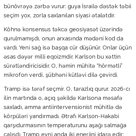
bünövrəyə zərbə vurur: guya İsrailə dəstək təbii
seçim yox, zorla saxlanılan siyasi ətalətdir.
Köhnə konsensus təkcə geosiyasət üzərində
qurulmamışdı, onun arxasında mədəni kod da
vardı. Yeni sağ isə başqa cür düşünür. Onlar üçün
əsas dəyər milli eqoizmdir. Karlson bu xəttin
sürətləndiricisidir. O, həmin mühitə “hörmətli”
mikrofon verdi, şübhəni kütləvi dilə çevirdi.
Tramp isə tərəf seçmir. O, tarazlıq qurur. 2026-cı
ilin martında o, açıq şəkildə Karlsona məsafə
saxladı, amma antiintervensionist mühitlə də
körpüləri yandırmadı. Ətrafı Karlson-Hakabi
qarşıdurmasının temperaturunu aşağı salmağa
çalışdı. Tramp eyni anda iki enerjini idarə edir: