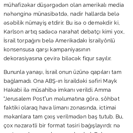
mühafizəkar düşərgədən olan amerikalı media
nəhənginə münasibətdə, nadir hallarda belə
əsəbilik nümayiş etdirir. Bu isə o deməkdir ki,
Karlson artıq sadəcə narahat debatçı kimi yox,
İsrail torpağını belə Amerikadakı İsrailyönlü
konsensusa qarşı kampaniyasının
dekorasiyasına çevirə biləcək fiqur sayılır.
Bununla yanaşı, İsrail onun üzünə qapıları tam
bağlamadı. Ona ABŞ-ın İsraildəki səfiri Mayk
Hakabi ilə müsahibə imkanı verildi. Amma
“Jerusalem Post”un məlumatına görə, söhbət
faktiki olaraq hava limanı zonasında, ictimai
məkanlara tam çıxış verilmədən baş tutub. Bu,
çox nəzarətli bir format təsiri bağışlayırdı: nə