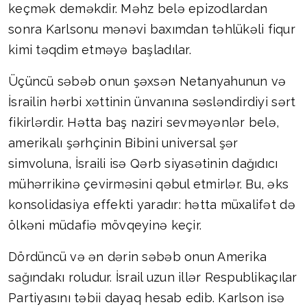
keçmək deməkdir. Məhz belə epizodlardan
sonra Karlsonu mənəvi baxımdan təhlükəli fiqur
kimi təqdim etməyə başladılar.
Üçüncü səbəb onun şəxsən Netanyahunun və
İsrailin hərbi xəttinin ünvanına səsləndirdiyi sərt
fikirlərdir. Hətta baş naziri sevməyənlər belə,
amerikalı şərhçinin Bibini universal şər
simvoluna, İsraili isə Qərb siyasətinin dağıdıcı
mühərrikinə çevirməsini qəbul etmirlər. Bu, əks
konsolidasiya effekti yaradır: hətta müxalifət də
ölkəni müdafiə mövqeyinə keçir.
Dördüncü və ən dərin səbəb onun Amerika
sağındakı roludur. İsrail uzun illər Respublikaçılar
Partiyasını təbii dayaq hesab edib. Karlson isə