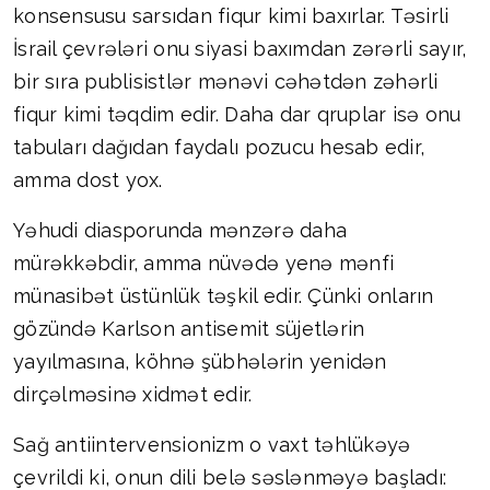
konsensusu sarsıdan fiqur kimi baxırlar. Təsirli
İsrail çevrələri onu siyasi baxımdan zərərli sayır,
bir sıra publisistlər mənəvi cəhətdən zəhərli
fiqur kimi təqdim edir. Daha dar qruplar isə onu
tabuları dağıdan faydalı pozucu hesab edir,
amma dost yox.
Yəhudi diasporunda mənzərə daha
mürəkkəbdir, amma nüvədə yenə mənfi
münasibət üstünlük təşkil edir. Çünki onların
gözündə Karlson antisemit süjetlərin
yayılmasına, köhnə şübhələrin yenidən
dirçəlməsinə xidmət edir.
Sağ antiintervensionizm o vaxt təhlükəyə
çevrildi ki, onun dili belə səslənməyə başladı: