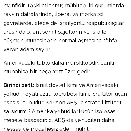
mənfidir. Təşkilatlanmış mühitdə, iri qurumlarda,
ravvin dairələrində, liberal və mərkəzçi
çevrələrdə, eləcə də İsrailyönlü respublikaçılar
arasında o, antisemit süjetlərin və İsrailə
düşmən münasibətin normallaşmasına töhfə
verən adam sayılır.
Amerikadakı tablo daha mürəkkəbdir, çünki
mübahisə bir neçə xətt üzrə gedir.
Birinci xətt:
İsrail dövlət kimi və Amerikadakı
yəhudi həyatı azlıq təcrübəsi kimi. İsraillilər üçün
əsas sual budur: Karlson ABŞ-la strateji ittifaqı
sarsıdırmı? Amerika yəhudiləri üçün isə əsas
məsələ başqadır: o, ABŞ-da yəhudiləri daha
həssas və müdafiəsiz edən mühiti