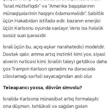
“İsrail müttəfiqdir” və “Amerika başqalarının
münaqişələrinin haqqını ödəməməlidir”. Sabitlik
üçün Hakabidən istifadə edir, bazanın enerjisi
üçün Karlsonu oyunda saxlayır. Vens isə hələlik
səssiz sual işarəsidir.
İsrail üçün bu, açıq-aşkar narahatedici modeldir.
Dəstək qalır, amma artıq instinkt kimi yox, siyasi
alverin nəticəsi kimi. İsrailin taleyi getdikcə daha
çox Trampın Karlson qanadını nə dərəcədə
cilovlamağı sərfəli sayacağından asılı olur.
Teleaparıcı yoxsa, dövrün simvolu?
İsraildə Karlsona münasibət artıq formalaşıb:
ona düşmən, təhlükəli və sağdan gələn