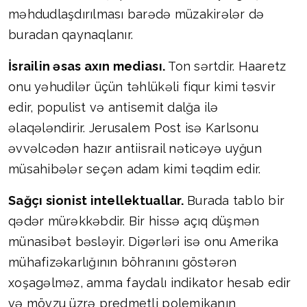
məhdudlaşdırılması barədə müzakirələr də
buradan qaynaqlanır.
İsrailin əsas axın mediası.
Ton sərtdir. Haaretz
onu yəhudilər üçün təhlükəli fiqur kimi təsvir
edir, populist və antisemit dalğa ilə
əlaqələndirir. Jerusalem Post isə Karlsonu
əvvəlcədən hazır antiisrail nəticəyə uyğun
müsahibələr seçən adam kimi təqdim edir.
Sağçı sionist intellektuallar.
Burada tablo bir
qədər mürəkkəbdir. Bir hissə açıq düşmən
münasibət bəsləyir. Digərləri isə onu Amerika
mühafizəkarlığının böhranını göstərən
xoşagəlməz, amma faydalı indikator hesab edir
və mövzu üzrə predmetli polemikanın