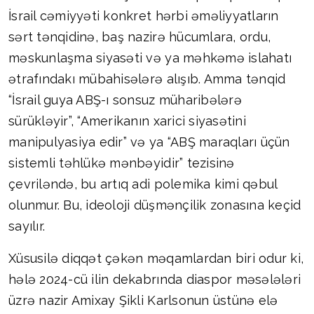
İsrail cəmiyyəti konkret hərbi əməliyyatların
sərt tənqidinə, baş nazirə hücumlara, ordu,
məskunlaşma siyasəti və ya məhkəmə islahatı
ətrafındakı mübahisələrə alışıb. Amma tənqid
“İsrail guya ABŞ-ı sonsuz müharibələrə
sürükləyir”, “Amerikanın xarici siyasətini
manipulyasiya edir” və ya “ABŞ maraqları üçün
sistemli təhlükə mənbəyidir” tezisinə
çevriləndə, bu artıq adi polemika kimi qəbul
olunmur. Bu, ideoloji düşmənçilik zonasına keçid
sayılır.
Xüsusilə diqqət çəkən məqamlardan biri odur ki,
hələ 2024-cü ilin dekabrında diaspor məsələləri
üzrə nazir Amixay Şikli Karlsonun üstünə elə