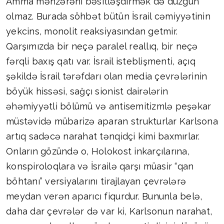
Amma mənzərəni bəsitləşdirmək də düzgün
olmaz. Burada söhbət bütün İsrail cəmiyyətinin
yekcins, monolit reaksiyasından getmir.
Qarşımızda bir neçə paralel reallıq, bir neçə
fərqli baxış qatı var. İsrail isteblişmenti, açıq
şəkildə İsrail tərəfdarı olan media çevrələrinin
böyük hissəsi, sağçı sionist dairələrin
əhəmiyyətli bölümü və antisemitizmlə peşəkar
müstəvidə mübarizə aparan strukturlar Karlsona
artıq sadəcə narahat tənqidçi kimi baxmırlar.
Onların gözündə o, Holokost inkarçılarına,
konspiroloqlara və İsrailə qarşı müasir “qan
böhtanı” versiyalarını tirajlayan çevrələrə
meydan verən aparıcı fiqurdur. Bununla belə,
daha dar çevrələr də var ki, Karlsonun narahat,