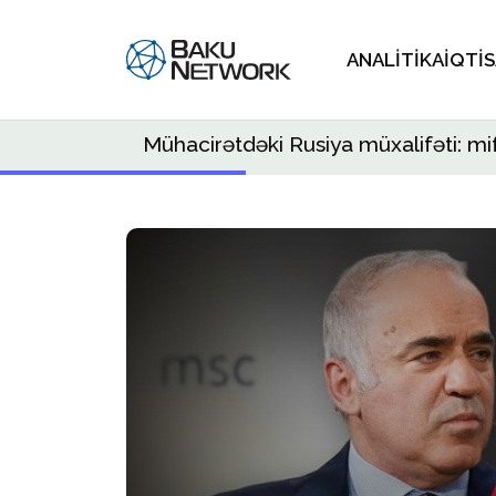
ANALITIKA
İQTI
Mühacirətdəki Rusiya müxalifəti: mif