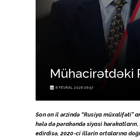
Mühacirətdəki R
8 FEVRAL 2026 06:57
Son on il ərzində “Rusiya müxalifəti” 
hələ də pərakəndə siyasi hərəkatların,
edirdisə, 2020-ci illərin ortalarına doğ