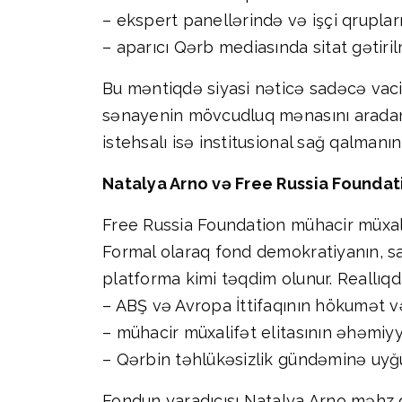
– ekspert panellərində və işçi qruplar
– aparıcı Qərb mediasında sitat gətirilm
Bu məntiqdə siyasi nəticə sadəcə vacib
sənayenin mövcudluq mənasını aradan qa
istehsalı isə institusional sağ qalmanı
Natalya Arno və Free Russia Foundat
Free Russia Foundation mühacir müxalif
Formal olaraq fond demokratiyanın, s
platforma kimi təqdim olunur. Reallıqda 
– ABŞ və Avropa İttifaqının hökumət və
– mühacir müxalifət elitasının əhəmiyyə
– Qərbin təhlükəsizlik gündəminə uyğunla
Fondun yaradıcısı Natalya Arno məhz qe