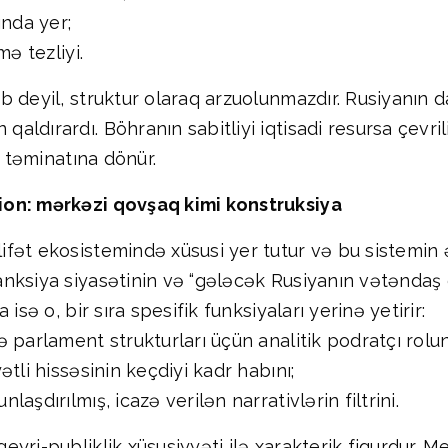
ında yer;
ə tezliyi.
 deyil, struktur olaraq arzuolunmazdır. Rusiyanın da
ldırardı. Böhranın sabitliyi iqtisadi resursa çevril
n təminatına dönür.
ion: mərkəzi qovşaq kimi konstruksiya
ət ekosistemində xüsusi yer tutur və bu sistemin əs
anksiya siyasətinin və “gələcək Rusiyanın vətəndaş
isə o, bir sıra spesifik funksiyaları yerinə yetirir:
 parlament strukturları üçün analitik podratçı rolun
tli hissəsinin keçdiyi kadr habını;
şdırılmış, icazə verilən narrativlərin filtrini.
yri-publiklik xüsusiyyəti ilə xarakterik fiqurdur. 