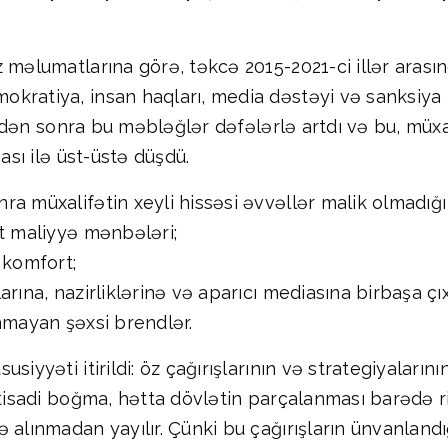
 məlumatlarına görə, təkcə 2015-2021-ci illər arası
kratiya, insan haqları, media dəstəyi və sanksiya
 ildən sonra bu məbləğlər dəfələrlə artdı və bu, müxal
ası ilə üst-üstə düşdü.
a müxalifətin xeyli hissəsi əvvəllər malik olmadığı 
it maliyyə mənbələri;
 komfort;
rına, nazirliklərinə və aparıcı mediasına birbaşa çıx
nmayan şəxsi brendlər.
siyyəti itirildi: öz çağırışlarının və strategiyaların
qtisadi boğma, hətta dövlətin parçalanması barədə rit
alınmadan yayılır. Çünki bu çağırışların ünvanlandığ