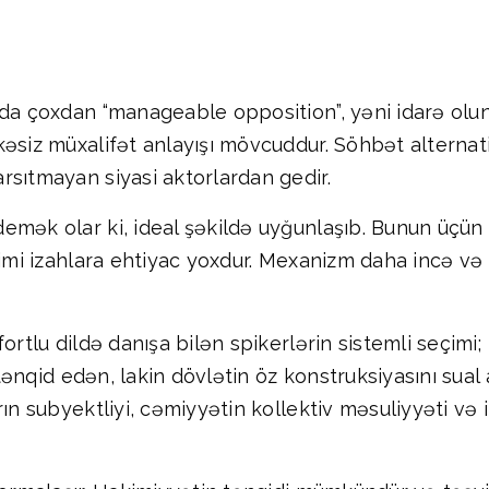
da çoxdan “manageable opposition”, yəni idarə oluna
kəsiz müxalifət anlayışı mövcuddur. Söhbət alterna
rsıtmayan siyasi aktorlardan gedir.
emək olar ki, ideal şəkildə uyğunlaşıb. Bunun üçün 
kimi izahlara ehtiyac yoxdur. Mexanizm daha incə və 
ortlu dildə danışa bilən spikerlərin sistemli seçimi;
ı tənqid edən, lakin dövlətin öz konstruksiyasını sual
ın subyektliyi, cəmiyyətin kollektiv məsuliyyəti və 