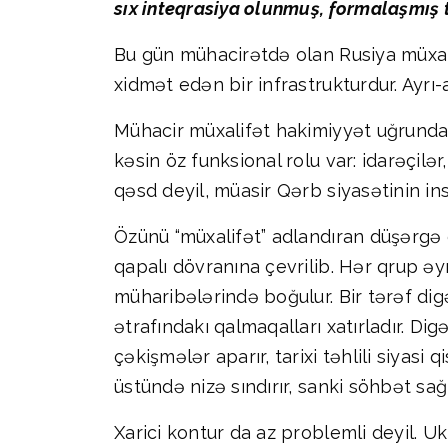
sıx inteqrasiya olunmuş, formalaşmış 
Bu gün mühacirətdə olan Rusiya müxalifə
xidmət edən bir infrastrukturdur. Ayrı
Mühacir müxalifət hakimiyyət uğrunda m
kəsin öz funksional rolu var: idarəçilər,
qəsd deyil, müasir Qərb siyasətinin inst
Özünü “müxalifət” adlandıran düşərgə 
qapalı dövranına çevrilib. Hər qrup əy
müharibələrində boğulur. Bir tərəf digə
ətrafındakı qalmaqalları xatırladır. Di
çəkişmələr aparır, tarixi təhlili siyas
üstündə nizə sındırır, sanki söhbət sağ
Xarici kontur da az problemli deyil. U