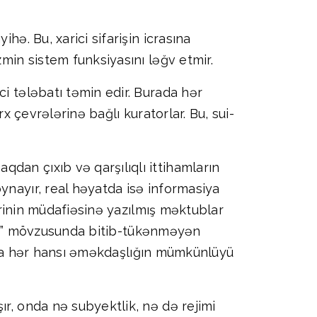
hə. Bu, xarici sifarişin icrasına
zmin sistem funksiyasını ləğv etmir.
i tələbatı təmin edir. Burada hər
arx çevrələrinə bağlı kuratorlar. Bu, sui-
dan çıxıb və qarşılıqlı ittihamların
ynayır, real həyatda isə informasiya
lərinin müdafiəsinə yazılmış məktublar
rdiyi” mövzusunda bitib-tükənməyən
larla hər hansı əməkdaşlığın mümkünlüyü
ır, onda nə subyektlik, nə də rejimi