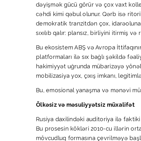
dəyişmək gücü görür və çox vaxt kolle
cəhdi kimi qəbul olunur. Qərb isə ritor
demokratik tranzitdən çox, idarəolunan
sıxılıb qalır: plansız, birliyini itirmiş
Bu ekosistem ABŞ və Avropa İttifaqının
platformaları ilə sıx bağlı şəkildə fəal
hakimiyyət uğrunda mübarizəyə yönəlmək
mobilizasiya yox, çıxış imkanı, legitim
Bu, emosional yanaşma və mənəvi mühak
Ölkəsiz və məsuliyyətsiz müxalifət
Rusiya daxilindəki auditoriya ilə fakti
Bu prosesin kökləri 2010-cu illərin orta
mövcudluq formasına çevrilməyə başladı