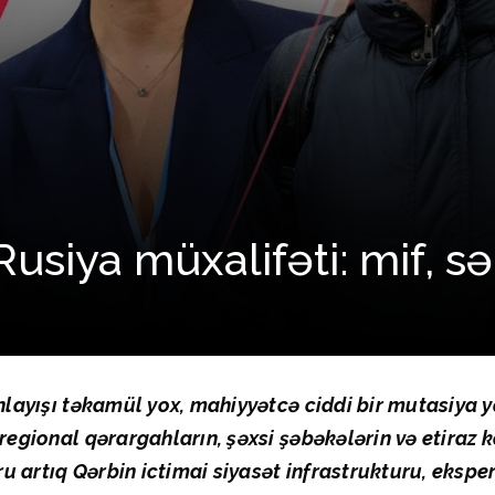
usiya müxalifəti: mif, sə
anlayışı təkamül yox, mahiyyətcə ciddi bir mutasiya 
 regional qərargahların, şəxsi şəbəkələrin və etiraz
ru artıq Qərbin ictimai siyasət infrastrukturu, ekspert