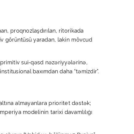
n, proqnozlaşdırılan, ritorikada
tiv görüntüsü yaradan, lakin mövcud
primitiv sui-qəsd nəzəriyyələrinə,
institusional baxımdan daha “təmizdir”.
 altına almayanlara prioritet dəstək;
imperiya modelinin tarixi davamlılığı