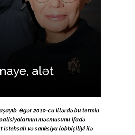
naye, alət
yaşayıb. Əgər 2010-cu illərdə bu termin
 koalisiyalarının məcmusunu ifadə
 istehsalı və sanksiya lobbiçiliyi ilə