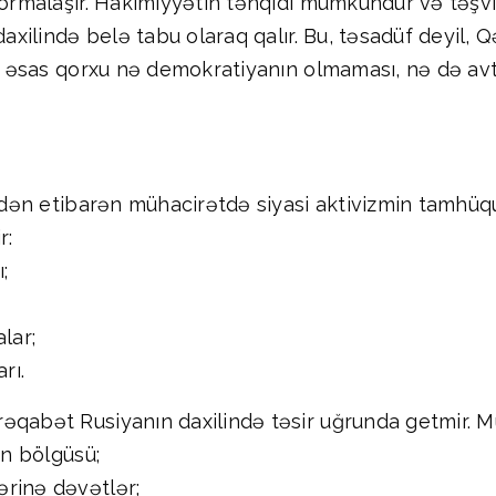
 formalaşır. Hakimiyyətin tənqidi mümkündür və təşv
daxilində belə tabu olaraq qalır. Bu, təsadüf deyil, 
ada əsas qorxu nə demokratiyanın olmaması, nə də av
ildən etibarən mühacirətdə siyasi aktivizmin tamhüq
r:
;
lar;
rı.
əqabət Rusiyanın daxilində təsir uğrunda getmir. M
ın bölgüsü;
rinə dəvətlər;