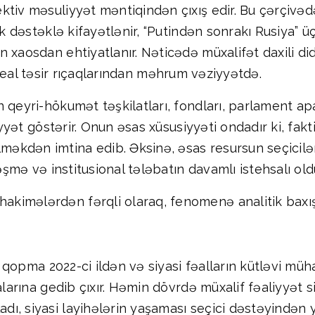
ktiv məsuliyyət məntiqindən çıxış edir. Bu çərçivəd
ik dəstəklə kifayətlənir, “Putindən sonrakı Rusiya” üç
 xaosdan ehtiyatlanır. Nəticədə müxalifət daxili did
 və real təsir rıçaqlarından məhrum vəziyyətdə.
 qeyri-hökumət təşkilatları, fondları, parlament apa
iyyət göstərir. Onun əsas xüsusiyyəti ondadır ki, fakt
dən imtina edib. Əksinə, əsas resursun seçicilər, s
ləşmə və institusional tələbatın davamlı istehsalı ol
imələrdən fərqli olaraq, fenomenə analitik baxışı
ki qopma 2022-ci ildən və siyasi fəalların kütləvi mü
larına gedib çıxır. Həmin dövrdə müxalif fəaliyyət si
, siyasi layihələrin yaşaması seçici dəstəyindən yo