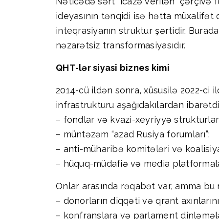
Nəticədə sərt “icazə verilən” çərçivə
ideyasının tənqidi isə hətta müxalifət 
inteqrasiyanın struktur şərtidir. Bur
nəzarətsiz transformasiyasıdır.
QHT-lər siyasi biznes kimi
2014-cü ildən sonra, xüsusilə 2022-ci 
infrastrukturu aşağıdakılardan ibarətdi
– fondlar və kvazi-xeyriyyə strukturları
– müntəzəm “azad Rusiya forumları”;
– anti-müharibə komitələri və koalisiya
– hüquq-müdafiə və media platformala
Onlar arasında rəqabət var, amma bu r
– donorların diqqəti və qrant axınların
– konfranslara və parlament dinləmələ