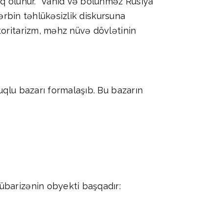
iq olunur. “Vahid və bölünməz Rusiya”
Qərbin təhlükəsizlik diskursuna
toritarizm, məhz nüvə dövlətinin
uqlu bazarı formalaşıb. Bu bazarın
übarizənin obyekti başqadır: