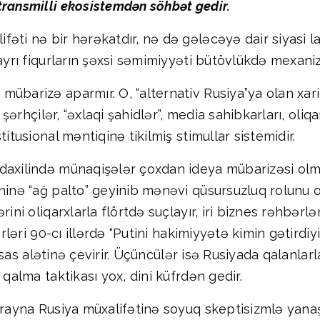
transmilli ekosistemdən söhbət gedir.
ti nə bir hərəkatdır, nə də gələcəyə dair siyasi layi
-ayrı fiqurların şəxsi səmimiyyəti bütövlükdə mexani
übarizə aparmır. O, “alternativ Rusiya”ya olan xaric
 şərhçilər, “əxlaqi şahidlər”, media sahibkarları, oliq
itusional məntiqinə tikilmiş stimullar sistemidir.
daxilində münaqişələr çoxdan ideya mübarizəsi olmaq
ninə “ağ palto” geyinib mənəvi qüsursuzluq rolunu o
rini oliqarxlarla flörtdə suçlayır, iri biznes rəhbər
gərləri 90-cı illərdə “Putini hakimiyyətə kimin gəti
i qisas alətinə çevirir. Üçüncülər isə Rusiyada qalan
 qalma taktikası yox, dini küfrdən gedir.
krayna Rusiya müxalifətinə soyuq skeptisizmlə yanaş