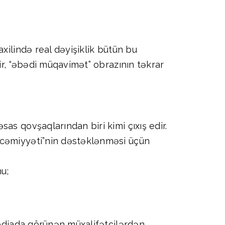
xilində real dəyişiklik bütün bu
ir, “əbədi müqavimət” obrazının təkrar
as qovşaqlarından biri kimi çıxış edir.
 cəmiyyəti”nin dəstəklənməsi üçün
u;
Mediada görünən müxalifətçilərdən