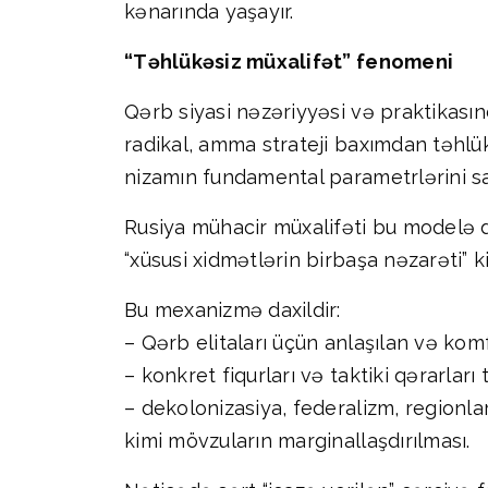
kənarında yaşayır.
“Təhlükəsiz müxalifət” fenomeni
Qərb siyasi nəzəriyyəsi və praktikasın
radikal, amma strateji baxımdan təhlü
nizamın fundamental parametrlərini sa
Rusiya mühacir müxalifəti bu modelə d
“xüsusi xidmətlərin birbaşa nəzarəti” 
Bu mexanizmə daxildir:
– Qərb elitaları üçün anlaşılan və komf
– konkret fiqurları və taktiki qərarlar
– dekolonizasiya, federalizm, regionlar
kimi mövzuların marginallaşdırılması.