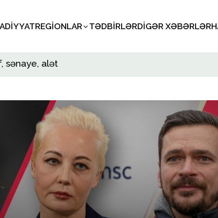
SADIYYAT
REGIONLAR
TƏDBIRLƏR
DIGƏR XƏBƏRLƏR
H
, sənaye, alət