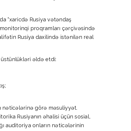
nda “xaricdə Rusiya vətəndaş
 monitorinqi proqramları çərçivəsində
ifətin Rusiya daxilində istənilən real
üstünlükləri əldə etdi:
ış;
ın nəticələrinə görə məsuliyyət.
orika Rusiyanın əhalisi üçün sosial,
ı auditoriya onların nəticələrinin