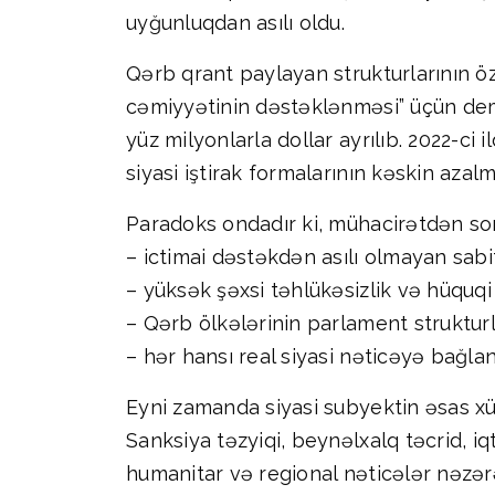
uyğunluqdan asılı oldu.
Qərb qrant paylayan strukturlarının öz
cəmiyyətinin dəstəklənməsi” üçün demo
yüz milyonlarla dollar ayrılıb. 2022-ci
siyasi iştirak formalarının kəskin azalm
Paradoks ondadır ki, mühacirətdən sonr
– ictimai dəstəkdən asılı olmayan sab
– yüksək şəxsi təhlükəsizlik və hüquqi
– Qərb ölkələrinin parlament strukturla
– hər hansı real siyasi nəticəyə bağla
Eyni zamanda siyasi subyektin əsas xüsu
Sanksiya təzyiqi, beynəlxalq təcrid, i
humanitar və regional nəticələr nəzərə 