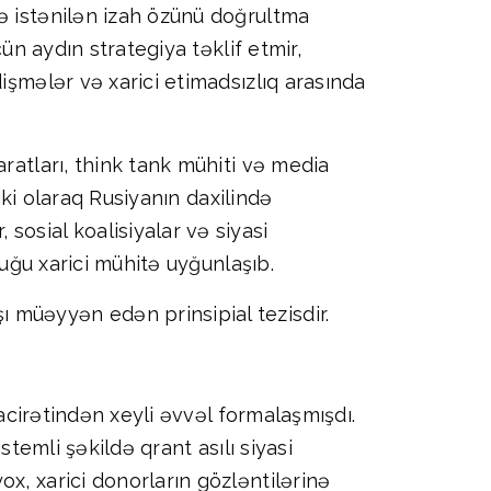
ə istənilən izah özünü doğrultma
ün aydın strategiya təklif etmir,
işmələr və xarici etimadsızlıq arasında
ratları, think tank mühiti və media
iki olaraq Rusiyanın daxilində
osial koalisiyalar və siyasi
duğu xarici mühitə uyğunlaşıb.
 müəyyən edən prinsipial tezisdir.
hacirətindən xeyli əvvəl formalaşmışdı.
stemli şəkildə qrant asılı siyasi
x, xarici donorların gözləntilərinə