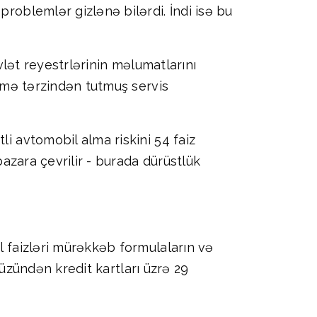
problemlər gizlənə bilərdi. İndi isə bu
övlət reyestrlərinin məlumatlarını
ürmə tərzindən tutmuş servis
li avtomobil alma riskini 54 faiz
bazara çevrilir - burada dürüstlük
l faizləri mürəkkəb formulaların və
r üzündən kredit kartları üzrə 29