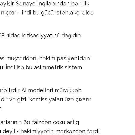
əyişir. Sənaye inqilabından bəri ilk
 çıxır - indi bu gücü istehlakçı əldə
ırıldaq iqtisadiyyatını” dağıdıb
ünas müştəridən, həkim pasiyentdən
rdu. İndi isə bu asimmetrik sistem
arbitrdır. AI modelləri mürəkkəb
ir və gizli komissiyaları üzə çıxarır.
.
arlarının 60 faizdən çoxu artıq
sı deyil - hakimiyyətin mərkəzdən fərdi