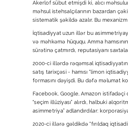
Akerlof sübut etmişdi ki, alıcı məhsulu
məhsul istehsalçılarının bazardan çəki
sistematik şəkildə azalır. Bu mexanizm
İqtisadiyyat uzun illər bu asimmetriya
və məhkəmə hüququ. Amma hamısının ort
sürətinə çatmırdı, reputasiyanı saxta
2000-ci illərdə rəqəmsal iqtisadiyyatı
satış tarixçəsi - hamısı “limon iqtisad
formasını dəyişdi. Bu dəfə məlumat korp
Facebook, Google, Amazon istifadəçi da
“seçim illüziyası” alırdı, halbuki alqo
asimmetriya” adlandırdılar: korporasiya
2020-ci illərə gəldikdə “fırıldaq iqtisa