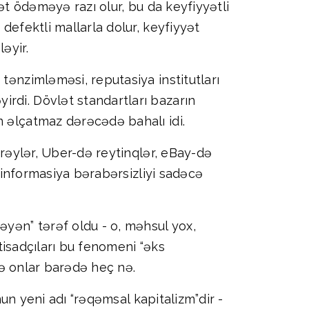
mət ödəməyə razı olur, bu da keyfiyyətli
defektli mallarla dolur, keyfiyyət
əyir.
tənzimləməsi, reputasiya institutları
rdi. Dövlət standartları bazarın
n əlçatmaz dərəcədə bahalı idi.
 rəylər, Uber-də reytinqlər, eBay-də
: informasiya bərabərsizliyi sadəcə
əyən” tərəf oldu - o, məhsul yox,
qtisadçıları bu fenomeni “əks
isə onlar barədə heç nə.
nun yeni adı “rəqəmsal kapitalizm”dir -