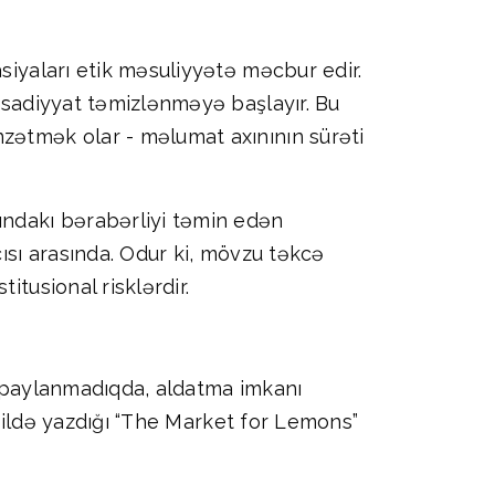
siyaları etik məsuliyyətə məcbur edir.
tisadiyyat təmizlənməyə başlayır. Bu
nzətmək olar - məlumat axınının sürəti
ındakı bərabərliyi təmin edən
cısı arasında. Odur ki, mövzu təkcə
itusional risklərdir.
ər paylanmadıqda, aldatma imkanı
ci ildə yazdığı “The Market for Lemons”