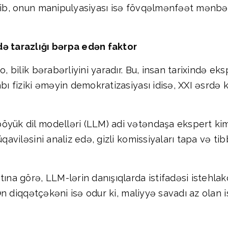
lib, onun manipulyasiyası isə fövqəlmənfəət mənbəyi
də tarazlığı bərpa edən faktor
, bilik bərabərliyini yaradır. Bu, insan tarixində eksp
bı fiziki əməyin demokratizasiyası idisə, XXI əsrdə 
böyük dil modelləri (LLM) adi vətəndaşa ekspert ki
qaviləsini analiz edə, gizli komissiyaları tapa və ti
tına görə, LLM-lərin danışıqlarda istifadəsi istehlak
 Ən diqqətçəkəni isə odur ki, maliyyə savadı az olan 