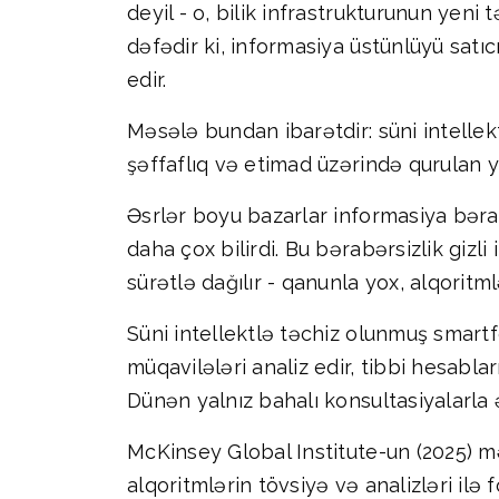
deyil - o, bilik infrastrukturunun yeni
dəfədir ki, informasiya üstünlüyü satıc
edir.
Məsələ bundan ibarətdir: süni intellekt
şəffaflıq və etimad üzərində qurulan y
Əsrlər boyu bazarlar informasiya bərab
daha çox bilirdi. Bu bərabərsizlik gizli
sürətlə dağılır - qanunla yox, alqoritml
Süni intellektlə təchiz olunmuş smartfo
müqavilələri analiz edir, tibbi hesablar
Dünən yalnız bahalı konsultasiyalarla 
McKinsey Global Institute-un (2025) mə
alqoritmlərin tövsiyə və analizləri ilə