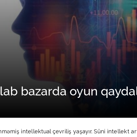
qilab bazarda oyun qaydal
ünməmiş intellektual çevriliş yaşayır. Süni intellekt