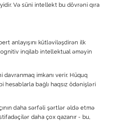
dir. Və süni intellekt bu dövrəni qıra
ert anlayışını kütləviləşdirən ilk
kognitiv inqilab intellektual əməyin
mi davranmaq imkanı verir. Hüquq
bbi hesablarla bağlı haqsız ödənişləri
çının daha sərfəli şərtlər əldə etmə
istifadəçilər daha çox qazanır - bu,