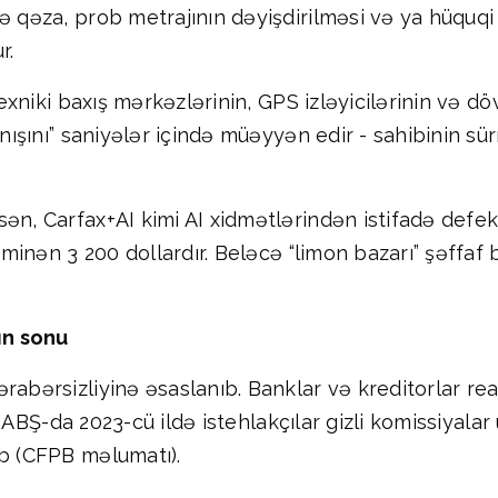
ə qəza, prob metrajının dəyişdirilməsi və ya hüquqi 
r.
texniki baxış mərkəzlərinin, GPS izləyicilərinin və d
ranışını” saniyələr içində müəyyən edir - sahibinin s
ən, Carfax+AI kimi AI xidmətlərindən istifadə defekt
əxminən 3 200 dollardır. Beləcə “limon bazarı” şəffaf 
rın sonu
rabərsizliyinə əsaslanıb. Banklar və kreditorlar rea
ər. ABŞ-da 2023-cü ildə istehlakçılar gizli komissiyala
ib (CFPB məlumatı).