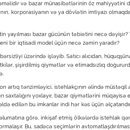
 təməlidir və bazar münasibətlərinin öz mahiyyətini d
ının, korporasiyanın və ya dövlətin imtiyazı olmaqdan
in yayılması bazar gücünün təbiətini necə dəyişir? “F
eni bir iqtisadi model üçün necə zəmin yaradır?
ərsizliyi üzərində işləyib. Satıcı alıcıdan, hüquqş
 itkilər, şişirdilmiş qiymətlər və etimadsızlıq doğuru
ə.
n artıq tənzimləyici, istehlakçının əlində müstəqil 
ın saxtalığını yoxlayır, bazar qiymətlərini müqayisə ed
əldə edilən bu imkanlar indi hər kəs üçün əlçatandır
lumatına görə, inkişaf etmiş ölkələrdə istehlak qər
 formalaşır. Bu, sadəcə seçimlərin avtomatlaşdırılma