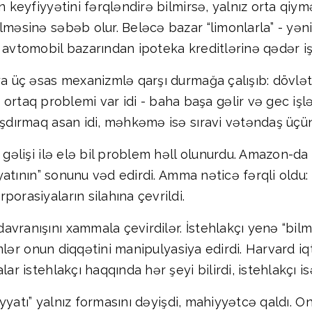
n keyfiyyətini fərqləndirə bilmirsə, yalnız orta qiy
lməsinə səbəb olur. Beləcə bazar “limonlarla” - yəni 
 avtomobil bazarından ipoteka kreditlərinə qədər işl
ya üç əsas mexanizmlə qarşı durmağa çalışıb: dövlət 
aq problemi var idi - baha başa gəlir və gec işləyi
laşdırmaq asan idi, məhkəmə isə sıravi vətəndaş üçü
n gəlişi ilə elə bil problem həll olunurdu. Amazon-da
iyyatının” sonunu vəd edirdi. Amma nəticə fərqli oldu
orasiyaların silahına çevrildi.
vranışını xammala çevirdilər. İstehlakçı yenə “bilm
ritmlər onun diqqətini manipulyasiya edirdi. Harvard i
lar istehlakçı haqqında hər şeyi bilirdi, istehlakçı 
diyyatı” yalnız formasını dəyişdi, mahiyyətcə qaldı. O