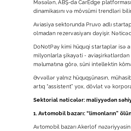
Məsələn, ABŞ-da CarEdge platforması sün
dinamikasını və mövsümi trendləri bilir
Aviasiya sektorunda Pruvo adlı startap
olmadan rezervasiyanı dəyişir. Nəticəd
DoNotPay kimi hüquqi startaplar isə art
milyonlarla şikayəti - aviaşirkətlərd
məlumatına görə, süni intellektin köməy
Əvvəllər yalnız hüquqşünasın, mühasibin
artıq “assistent” yox, dövlət və korpor
Sektorial nəticələr: maliyyədən səh
1. Avtomobil bazarı: “limonların” öl
Avtomobil bazarı Akerlof nəzəriyyəsinin