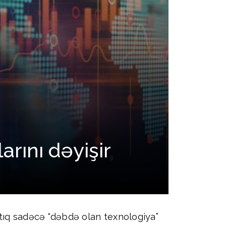
arını dəyişir
 artıq sadəcə “dəbdə olan texnologiya”