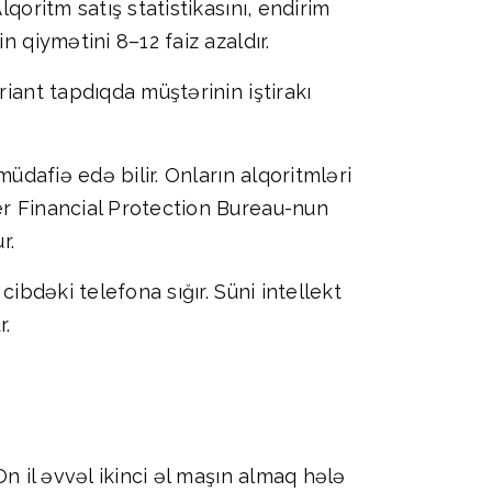
qoritm satış statistikasını, endirim
 qiymətini 8–12 faiz azaldır.
iant tapdıqda müştərinin iştirakı
müdafiə edə bilir. Onların alqoritmləri
er Financial Protection Bureau-nun
r.
ibdəki telefona sığır. Süni intellekt
r.
On il əvvəl ikinci əl maşın almaq hələ