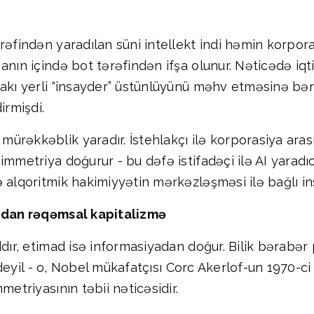
rəfindən yaradılan süni intellekt indi həmin korpora
anın içində bot tərəfindən ifşa olunur. Nəticədə iq
dakı yerli “insayder” üstünlüyünü məhv etməsinə bə
irmişdi.
ürəkkəblik yaradır. İstehlakçı ilə korporasiya aras
immetriya doğurur - bu dəfə istifadəçi ilə AI yaradı
alqoritmik hakimiyyətin mərkəzləşməsi ilə bağlı inst
”ndan rəqəmsal kapitalizmə
addır, etimad isə informasiyadan doğur. Bilik bərab
ət deyil - o, Nobel mükafatçısı Corc Akerlof-un 1970-
metriyasının təbii nəticəsidir.