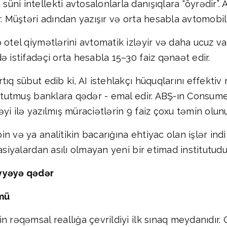
i intellekti avtosalonlarla danışıqlara “öyrədir”. Al
. Müştəri adından yazışır və orta hesabla avtomobilin
 otel qiymətlərini avtomatik izləyir və daha ucuz var
ə istifadəçi orta hesabla 15–30 faiz qənaət edir.
ıq sübut edib ki, AI istehlakçı hüquqlarını effektiv 
ən tutmuş banklara qədər - emal edir. ABŞ-ın Consum
i ilə yazılmış müraciətlərin 9 faiz çoxu təmin olunu
 və ya analitikin bacarığına ehtiyac olan işlər indi c
asiyalardan asılı olmayan yeni bir etimad institutudu
iyyəyə qədər
ümü
 rəqəmsal reallığa çevrildiyi ilk sınaq meydanıdır. 