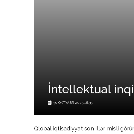
İntellektual in
30 OKTYABR 2025 16:35
Qlobal iqtisadiyyat son illər misli gör