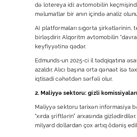
də lotereya idi: avtomobilin keçmişind
məlumatlar bir anın içində analiz olunu
AI platformaları sığorta şirkətlərinin, 
birləşdirir. Alqoritm avtomobilin “dav
keyfiyyətinə qədər.
Edmunds-un 2025-ci il tədqiqatına əsas
azaldır. Alıcı başına orta qənaət isə t
iqtisadi cəhətdən sərfəli olur.
2. Maliyyə sektoru: gizli komissiyala
Maliyyə sektoru tarixən informasiya bə
“xırda şriftlərin” arxasında gizlədirdil
milyard dollardan çox artıq ödəniş ed