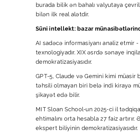
burada bilik ən bahalı valyutaya çevri
bilən ilk real alətdir.
Süni intellekt: bazar münasibətlərin
AI sadəcə informasiyanı analiz etmir - o
texnologiyadır. XIX əsrdə sənaye inqila
demokratizasiyasıdır.
GPT-5, Claude və Gemini kimi müasir 
təhsili olmayan biri belə indi kirayə mü
şikayət edə bilir.
MIT Sloan School-un 2025-ci il tədqiqa
ehtimalını orta hesabla 27 faiz artırır.
ekspert biliyinin demokratizasiyasıdır.