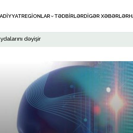
SADIYYAT
REGIONLAR
TƏDBIRLƏR
DIGƏR XƏBƏRLƏR
H
ydalarını dəyişir