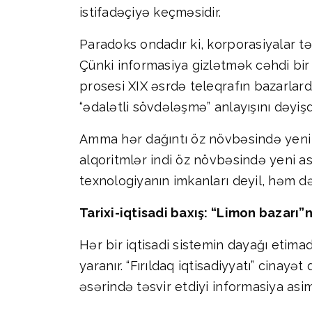
istifadəçiyə keçməsidir.
Paradoks ondadır ki, korporasiyalar tə
Çünki informasiya gizlətmək cəhdi bir 
prosesi XIX əsrdə teleqrafın bazarlar
“ədalətli sövdələşmə” anlayışını dəyişd
Amma hər dağıntı öz növbəsində yeni m
alqoritmlər indi öz növbəsində yeni as
texnologiyanın imkanları deyil, həm də 
Tarixi-iqtisadi baxış: “Limon bazarı
Hər bir iqtisadi sistemin dayağı etim
yaranır. “Fırıldaq iqtisadiyyatı” cinay
əsərində təsvir etdiyi informasiya asim