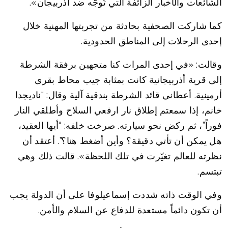
الشائعات والأخبار الزائفة التي تُوجَّه ضد أذربيجان».
كما شاركت الصحفية بحادثة من تجربتها المهنية خلال
إحدى الرحلات إلى المناطق الحدودية.
وقالت: «في إحدى المرات كنا متجهين برفقة الشرطة
إلى قرية أذربيجانية كانت بمثابة جيب محاط بقرى
أرمينية. أعطاني قائد الشرطة بندقية آلية وقال: “ناديجدا
خانم، إذا سمعتم إطلاق نار ارفعي السلاح وأطلقي النار
فوراً”، ثم ركض نحو سيارته. صرخت خلفه: “أيها العقيد،
هل يمكن أن تأتي دقيقة؟ وأين أضغط هنا؟”. أعتقد أن
نظرته للعالم تغيّرت في تلك اللحظة». قالت ذلك وهي
تبتسم.
وفي الوقت ذاته شددت إسماعيلوفا على أن الدولة يجب
أن تكون دائماً مستعدة للدفاع عن السلام والأمن.