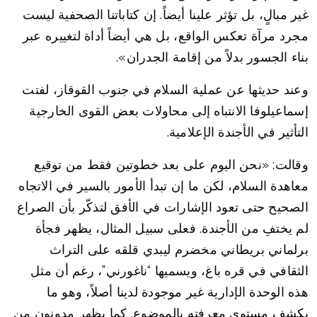
غير مبالٍ، بل تؤثر علينا أيضاً. إن كتاباتنا الصحفية ليست
مجرد مرآة تعكس الواقع، بل هي أيضاً أداة لتغييره عبر
بناء الجسور بدلاً من إقامة الجدران».
وعند حديثها عن عملية السلام في جنوب القوقاز، لفتت
إسماعيلوفا الانتباه إلى محاولات بعض القوى الخارجية
التأثير في الأجندة الإعلامية.
وقالت: «نحن اليوم على بعد خطوتين فقط من توقيع
معاهدة السلام، لكن ما إن تبدأ الأمور بالسير في الاتجاه
الصحيح حتى تعود الإشارات في الأفق لتذكّر بأن الصراع
لم يختفِ من الأجندة. فعلى سبيل المثال، يظهر فجأة
برلماني بريطاني مخضرم ليبدي قلقه على التراث
الثقافي في قره باغ، ويسميها “ناغورني”، رغم أن مثل
هذه الوحدة الإدارية غير موجودة لدينا أصلاً، وهو ما
يكشف مستوى معرفته بالموضوع. كما يظهر مدونون من